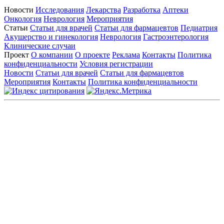
Новости
Исследования
Лекарства
Разработка
Аптеки
Онкология
Неврология
Мероприятия
Статьи
Статьи для врачей
Статьи для фармацевтов
Педиатрия
Акушерство и гинекология
Неврология
Гастроэнтерология
Клинические случаи
Проект
О компании
О проекте
Реклама
Контакты
Политика
конфиденциальности
Условия регистрации
Новости
Статьи для врачей
Статьи для фармацевтов
Мероприятия
Контакты
Политика конфиденциальности
Общество с ограниченной ответственностью «ГРУППА
РЕМЕДИУМ»
Адрес местонахождения: 105082, г. Москва, ул. Бакунинская, д.
71
ОГРН: 1067746819470 ИНН: 7701669956
Контактные данные: Телефон:
+7 (495) 780-34-25
|
Электронная почта:
reklama@remedium.ru
На сайте используются изображения по лицензии
Shutterstock/FOTODOM, соблюдаются авторские права.