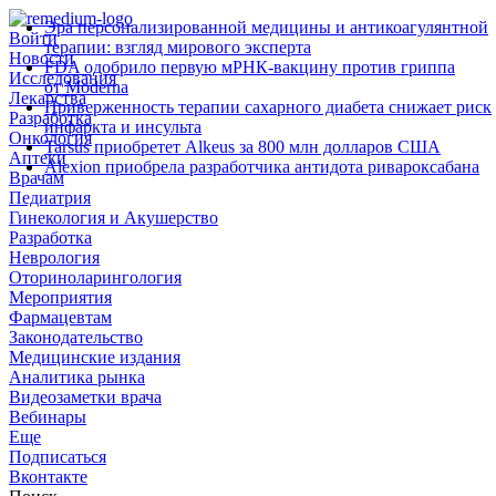
Эра персонализированной медицины и антикоагулянтной
Войти
терапии: взгляд мирового эксперта
Новости
FDA одобрило первую мРНК‑вакцину против гриппа
Исследования
от Moderna
Лекарства
Приверженность терапии сахарного диабета снижает риск
Разработка
инфаркта и инсульта
Онкология
Tarsus приобретет Alkeus за 800 млн долларов США
Аптеки
Alexion приобрела разработчика антидота ривароксабана
Врачам
Педиатрия
Гинекология и Акушерство
Разработка
Неврология
Оториноларингология
Мероприятия
Фармацевтам
Законодательство
Медицинские издания
Аналитика рынка
Видеозаметки врача
Вебинары
Еще
Подписаться
Вконтакте