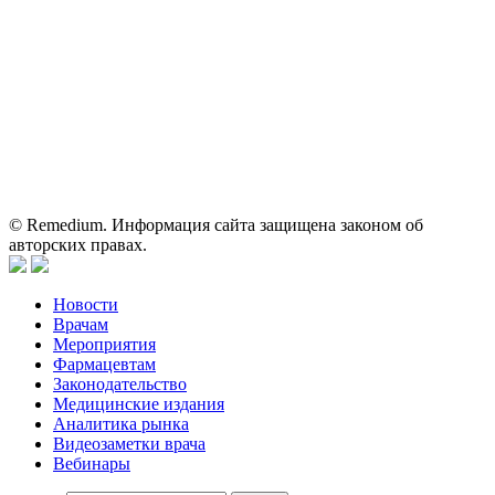
Вся информация, размещенная на веб-сайте, предназначена
исключительно для работников здравоохранения. Информация
о препаратах, отпускаемых по рецепту, предназначена только
для медицинских и фармацевтических специалистов.
Информация, содержащаяся на сайте, не должна использоваться
пациентами для принятия самостоятельного решения о
применении представленных лекарственных препаратов и не
может служить заменой очной консультации врача.
© Remedium. Информация сайта защищена законом об
авторских правах.
Новости
Врачам
Мероприятия
Фармацевтам
Законодательство
Медицинские издания
Аналитика рынка
Видеозаметки врача
Вебинары