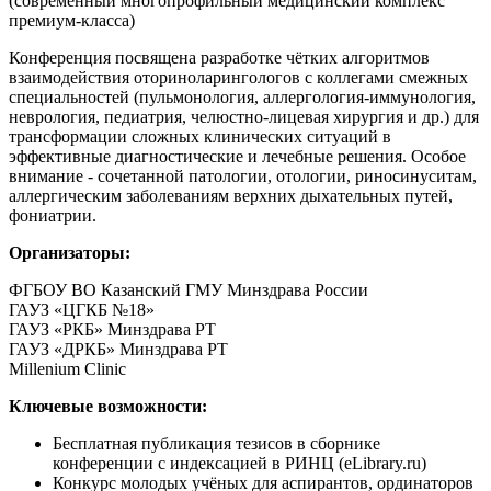
(современный многопрофильный медицинский комплекс
премиум-класса)
Конференция посвящена разработке чётких алгоритмов
взаимодействия оториноларингологов с коллегами смежных
специальностей (пульмонология, аллергология-иммунология,
неврология, педиатрия, челюстно-лицевая хирургия и др.) для
трансформации сложных клинических ситуаций в
эффективные диагностические и лечебные решения. Особое
внимание - сочетанной патологии, отологии, риносинуситам,
аллергическим заболеваниям верхних дыхательных путей,
фониатрии.
Организаторы:
ФГБОУ ВО Казанский ГМУ Минздрава России
ГАУЗ «ЦГКБ №18»
ГАУЗ «РКБ» Минздрава РТ
ГАУЗ «ДРКБ» Минздрава РТ
Millenium Clinic
Ключевые возможности:
Бесплатная публикация тезисов в сборнике
конференции с индексацией в РИНЦ (eLibrary.ru)
Конкурс молодых учёных для аспирантов, ординаторов