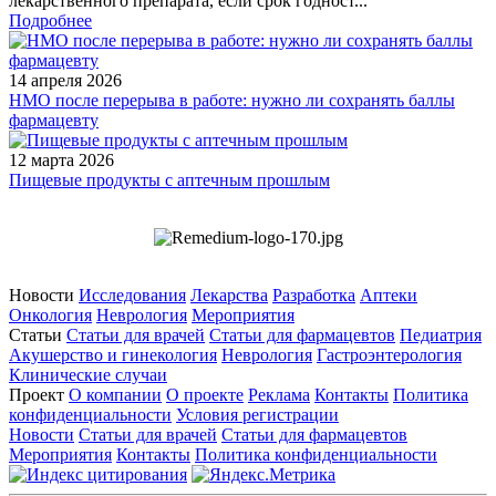
лекарственного препарата, если срок годност...
Подробнее
14 апреля 2026
НМО после перерыва в работе: нужно ли сохранять баллы
фармацевту
12 марта 2026
Пищевые продукты с аптечным прошлым
Новости
Исследования
Лекарства
Разработка
Аптеки
Онкология
Неврология
Мероприятия
Статьи
Статьи для врачей
Статьи для фармацевтов
Педиатрия
Акушерство и гинекология
Неврология
Гастроэнтерология
Клинические случаи
Проект
О компании
О проекте
Реклама
Контакты
Политика
конфиденциальности
Условия регистрации
Новости
Статьи для врачей
Статьи для фармацевтов
Мероприятия
Контакты
Политика конфиденциальности