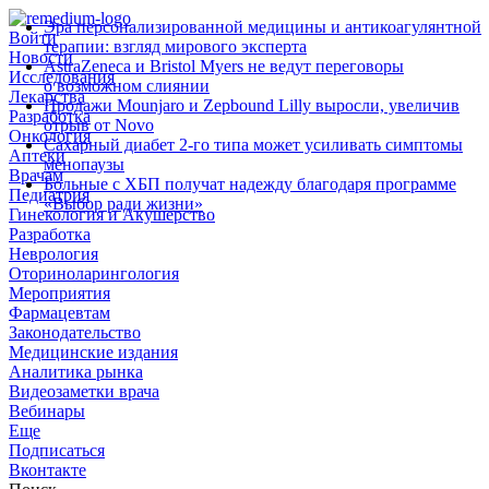
Эра персонализированной медицины и антикоагулянтной
Войти
терапии: взгляд мирового эксперта
Новости
AstraZeneca и Bristol Myers не ведут переговоры
Исследования
о возможном слиянии
Лекарства
Продажи Mounjaro и Zepbound Lilly выросли, увеличив
Разработка
отрыв от Novo
Онкология
Сахарный диабет 2‑го типа может усиливать симптомы
Аптеки
менопаузы
Врачам
Больные с ХБП получат надежду благодаря программе
Педиатрия
«Выбор ради жизни»
Гинекология и Акушерство
Разработка
Неврология
Оториноларингология
Мероприятия
Фармацевтам
Законодательство
Медицинские издания
Аналитика рынка
Видеозаметки врача
Вебинары
Еще
Подписаться
Вконтакте