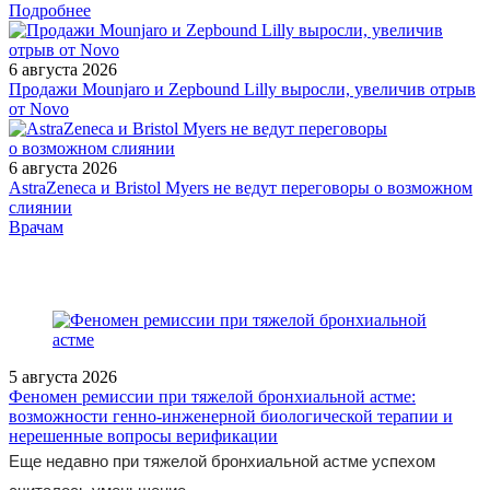
Подробнее
6 августа 2026
Продажи Mounjaro и Zepbound Lilly выросли, увеличив отрыв
от Novo
6 августа 2026
AstraZeneca и Bristol Myers не ведут переговоры о возможном
слиянии
/measures/Vebinar-Zud-v-anogenitalnoy-oblasti-klinicheskie-a/
Врачам
5 августа 2026
Феномен ремиссии при тяжелой бронхиальной астме:
возможности генно-инженерной биологической терапии и
нерешенные вопросы верификации
Еще недавно при тяжелой бронхиальной астме успехом