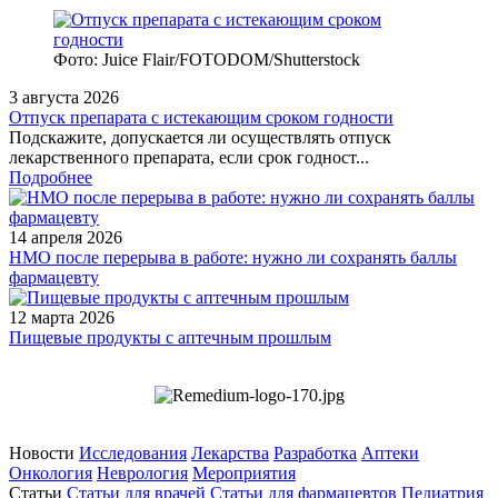
Фото: Juice Flair/FOTODOM/Shutterstoсk
3 августа 2026
Отпуск препарата с истекающим сроком годности
Подскажите, допускается ли осуществлять отпуск
лекарственного препарата, если срок годност...
Подробнее
14 апреля 2026
НМО после перерыва в работе: нужно ли сохранять баллы
фармацевту
12 марта 2026
Пищевые продукты с аптечным прошлым
Новости
Исследования
Лекарства
Разработка
Аптеки
Онкология
Неврология
Мероприятия
Статьи
Статьи для врачей
Статьи для фармацевтов
Педиатрия