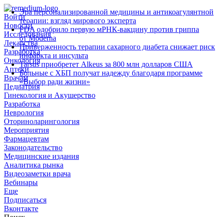
Эра персонализированной медицины и антикоагулянтной
Войти
терапии: взгляд мирового эксперта
Новости
FDA одобрило первую мРНК‑вакцину против гриппа
Исследования
от Moderna
Лекарства
Приверженность терапии сахарного диабета снижает риск
Разработка
инфаркта и инсульта
Онкология
Tarsus приобретет Alkeus за 800 млн долларов США
Аптеки
Больные с ХБП получат надежду благодаря программе
Врачам
«Выбор ради жизни»
Педиатрия
Гинекология и Акушерство
Разработка
Неврология
Оториноларингология
Мероприятия
Фармацевтам
Законодательство
Медицинские издания
Аналитика рынка
Видеозаметки врача
Вебинары
Еще
Подписаться
Вконтакте