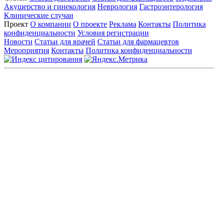
Акушерство и гинекология
Неврология
Гастроэнтерология
Клинические случаи
Проект
О компании
О проекте
Реклама
Контакты
Политика
конфиденциальности
Условия регистрации
Новости
Статьи для врачей
Статьи для фармацевтов
Мероприятия
Контакты
Политика конфиденциальности
Общество с ограниченной ответственностью «ГРУППА
РЕМЕДИУМ»
Адрес местонахождения: 105082, г. Москва, ул. Бакунинская, д.
71
ОГРН: 1067746819470 ИНН: 7701669956
Контактные данные: Телефон:
+7 (495) 780-34-25
|
Электронная почта:
reklama@remedium.ru
На сайте используются изображения по лицензии
Shutterstock/FOTODOM, соблюдаются авторские права.
Вся информация, размещенная на веб-сайте, предназначена
исключительно для работников здравоохранения. Информация
о препаратах, отпускаемых по рецепту, предназначена только