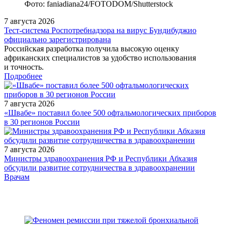
Фото: faniadiana24/FOTODOM/Shutterstock
7 августа 2026
Тест‑система Роспотребнадзора на вирус Бундибуджио
официально зарегистрирована
Российская разработка получила высокую оценку
африканских специалистов за удобство использования
и точность.
Подробнее
7 августа 2026
«Швабе» поставил более 500 офтальмологических приборов
в 30 регионов России
7 августа 2026
Министры здравоохранения РФ и Республики Абхазия
обсудили развитие сотрудничества в здравоохранении
/measures/Vebinar-Dialog-flebologa-i-proktologa-KHZV-i-gemor/
Врачам