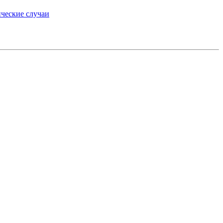
ческие случаи
»
medium.ru
вторские права.
препаратах, отпускаемых по рецепту, предназначена
 пациентами для принятия самостоятельного решения
консультации врача.