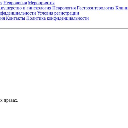
я
Неврология
Мероприятия
кушерство и гинекология
Неврология
Гастроэнтерология
Клини
нфиденциальности
Условия регистрации
тия
Контакты
Политика конфиденциальности
Общество с ограниченной ответственностью «ГРУППА РЕМЕДИУМ
Адрес местонахождения: 105082, г. Москва, ул. Бакунинская, д. 71
ОГРН: 1067746819470 ИНН: 7701669956
е данные: Телефон:
+7 (495) 780-34-25
| Электронная почта:
reklama@re
ьзуются изображения по лицензии Shutterstock/FOTODOM, соблюдаются а
значена исключительно для работников здравоохранения. Информация о 
листов. Информация, содержащаяся на сайте, не должна использоваться
тавленных лекарственных препаратов и не может служить заменой очной 
х правах.