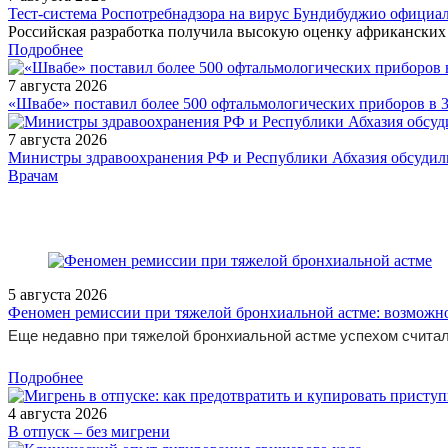
Тест‑система Роспотребнадзора на вирус Бундибуджио официа
Российская разработка получила высокую оценку африканских 
Подробнее
7 августа 2026
«Швабе» поставил более 500 офтальмологических приборов в 
7 августа 2026
Министры здравоохранения РФ и Республики Абхазия обсудили
/measures/Vebinar-Dialog-ekspertov-o-sovremennykh-podkhodakh/
Врачам
5 августа 2026
Феномен ремиссии при тяжелой бронхиальной астме: возможн
Еще недавно при тяжелой бронхиальной астме успехом считал
Подробнее
4 августа 2026
В отпуск – без мигрени