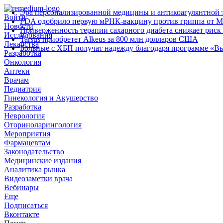
Эра персонализированной медицины и антикоагулянтной т
Войти
FDA одобрило первую мРНК‑вакцину против гриппа от M
Новости
Приверженность терапии сахарного диабета снижает риск 
Исследования
Tarsus приобретет Alkeus за 800 млн долларов США
Лекарства
Больные с ХБП получат надежду благодаря программе «В
Разработка
Онкология
Аптеки
Врачам
Педиатрия
Гинекология и Акушерство
Разработка
Неврология
Оториноларингология
Мероприятия
Фармацевтам
Законодательство
Медицинские издания
Аналитика рынка
Видеозаметки врача
Вебинары
Еще
Подписаться
Вконтакте