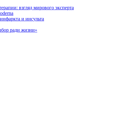
ерапии: взгляд мирового эксперта
oderna
инфаркта и инсульта
ыбор ради жизни»