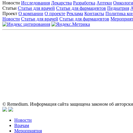
Новости
Исследования
Лекарства
Разработка
Аптеки
Онкологи
Статьи
Статьи для врачей
Статьи для фармацевтов
Педиатрия
А
Проект
О компании
О проекте
Реклама
Контакты
Политика ко
Новости
Статьи для врачей
Статьи для фармацевтов
Мероприя
Контактны
На сайте испол
Вся информация, размещенная на веб-сайте, предна
только для медицинских и фармацевтических специа
о применении предс
© Remedium. Информация сайта защищена законом об авторски
Новости
Врачам
Мероприятия