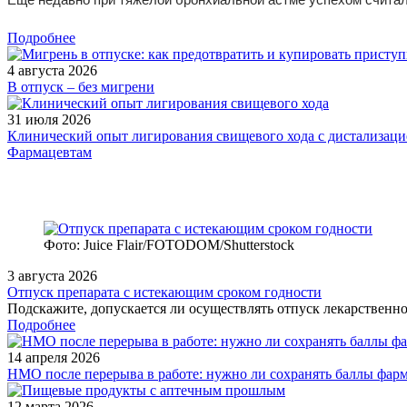
Подробнее
4 августа 2026
В отпуск – без мигрени
31 июля 2026
Клинический опыт лигирования свищевого хода с дистализацие
Фармацевтам
Фото: Juice Flair/FOTODOM/Shutterstoсk
3 августа 2026
Отпуск препарата с истекающим сроком годности
Подскажите, допускается ли осуществлять отпуск лекарственног
Подробнее
14 апреля 2026
НМО после перерыва в работе: нужно ли сохранять баллы фар
12 марта 2026