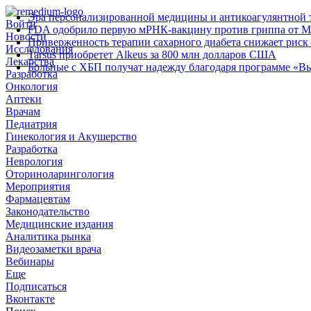
Эра персонализированной медицины и антикоагулянтной т
Войти
FDA одобрило первую мРНК‑вакцину против гриппа от M
Новости
Приверженность терапии сахарного диабета снижает риск 
Исследования
Tarsus приобретет Alkeus за 800 млн долларов США
Лекарства
Больные с ХБП получат надежду благодаря программе «В
Разработка
Онкология
Аптеки
Врачам
Педиатрия
Гинекология и Акушерство
Разработка
Неврология
Оториноларингология
Мероприятия
Фармацевтам
Законодательство
Медицинские издания
Аналитика рынка
Видеозаметки врача
Вебинары
Еще
Подписаться
Вконтакте