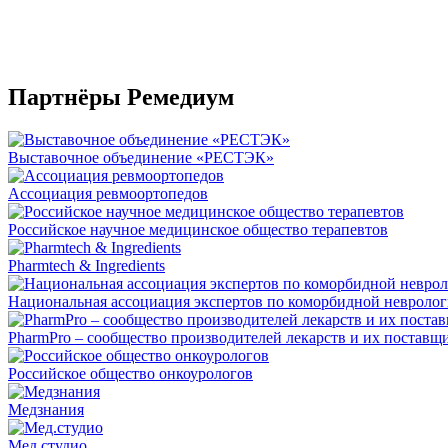
Партнёры Ремедиум
Выставочное объединение «РЕСТЭК»
Ассоциация ревмоортопедов
Российское научное медицинское общество терапевтов
Pharmtech & Ingredients
Национальная ассоциация экспертов по коморбидной невроло
PharmPro – сообщество производителей лекарств и их поставщ
Российское общество онкоурологов
Медзнания
Мед.студио