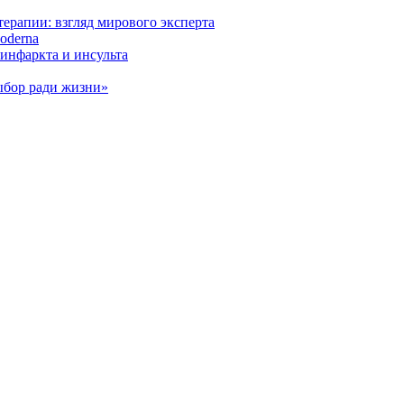
ерапии: взгляд мирового эксперта
oderna
инфаркта и инсульта
ыбор ради жизни»