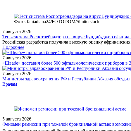
Фото: faniadiana24/FOTODOM/Shutterstock
7 августа 2026
Тест‑система Роспотребнадзора на вирус Бундибуджио официа
Российская разработка получила высокую оценку африканских 
Подробнее
7 августа 2026
«Швабе» поставил более 500 офтальмологических приборов в 
7 августа 2026
Министры здравоохранения РФ и Республики Абхазия обсудили
/measures/Nauchno-prakticheskaya-konferentsiya-Abrikosovye-ch/
Врачам
5 августа 2026
Феномен ремиссии при тяжелой бронхиальной астме: возможн
Еще недавно при тяжелой бронхиальной астме успехом считал