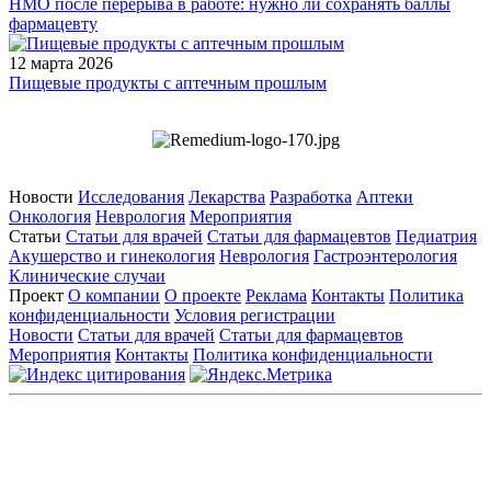
НМО после перерыва в работе: нужно ли сохранять баллы
фармацевту
12 марта 2026
Пищевые продукты с аптечным прошлым
Новости
Исследования
Лекарства
Разработка
Аптеки
Онкология
Неврология
Мероприятия
Статьи
Статьи для врачей
Статьи для фармацевтов
Педиатрия
Акушерство и гинекология
Неврология
Гастроэнтерология
Клинические случаи
Проект
О компании
О проекте
Реклама
Контакты
Политика
конфиденциальности
Условия регистрации
Новости
Статьи для врачей
Статьи для фармацевтов
Мероприятия
Контакты
Политика конфиденциальности
Общество с ограниченной ответственностью «ГРУППА
РЕМЕДИУМ»
Адрес местонахождения: 105082, г. Москва, ул. Бакунинская, д.
71