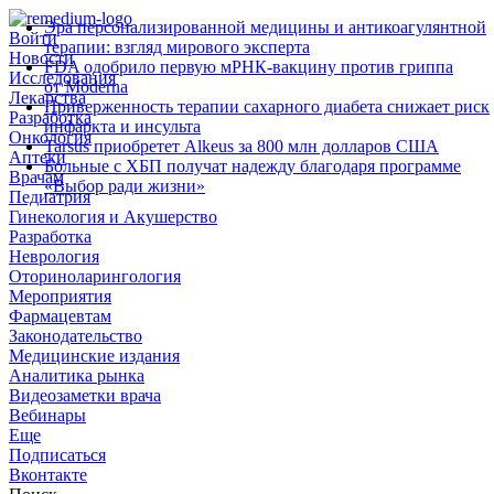
Эра персонализированной медицины и антикоагулянтной
Войти
терапии: взгляд мирового эксперта
Новости
FDA одобрило первую мРНК‑вакцину против гриппа
Исследования
от Moderna
Лекарства
Приверженность терапии сахарного диабета снижает риск
Разработка
инфаркта и инсульта
Онкология
Tarsus приобретет Alkeus за 800 млн долларов США
Аптеки
Больные с ХБП получат надежду благодаря программе
Врачам
«Выбор ради жизни»
Педиатрия
Гинекология и Акушерство
Разработка
Неврология
Оториноларингология
Мероприятия
Фармацевтам
Законодательство
Медицинские издания
Аналитика рынка
Видеозаметки врача
Вебинары
Еще
Подписаться
Вконтакте