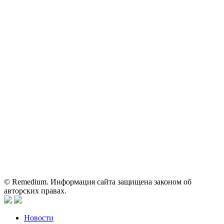
ОГРН: 1067746819470 ИНН: 7701669956
Контактные данные: Телефон:
+7 (495) 780-34-25
|
Электронная почта:
reklama@remedium.ru
На сайте используются изображения по лицензии
Shutterstock/FOTODOM, соблюдаются авторские права.
Вся информация, размещенная на веб-сайте, предназначена
исключительно для работников здравоохранения. Информация
о препаратах, отпускаемых по рецепту, предназначена только
для медицинских и фармацевтических специалистов.
Информация, содержащаяся на сайте, не должна использоваться
пациентами для принятия самостоятельного решения о
применении представленных лекарственных препаратов и не
может служить заменой очной консультации врача.
© Remedium. Информация сайта защищена законом об
авторских правах.
Новости