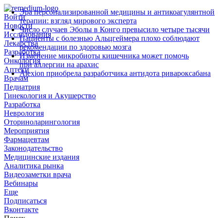
Эра персонализированной медицины и антикоагулянтной
Войти
терапии: взгляд мирового эксперта
Новости
Число случаев Эболы в Конго превысило четыре тысячи
Исследования
Пациенты с болезнью Альцгеймера плохо соблюдают
Лекарства
рекомендации по здоровью мозга
Разработка
Изменение микробиоты кишечника может помочь
Онкология
при аллергии на арахис
Аптеки
Alexion приобрела разработчика антидота ривароксабана
Врачам
Педиатрия
Гинекология и Акушерство
Разработка
Неврология
Оториноларингология
Мероприятия
Фармацевтам
Законодательство
Медицинские издания
Аналитика рынка
Видеозаметки врача
Вебинары
Еще
Подписаться
Вконтакте