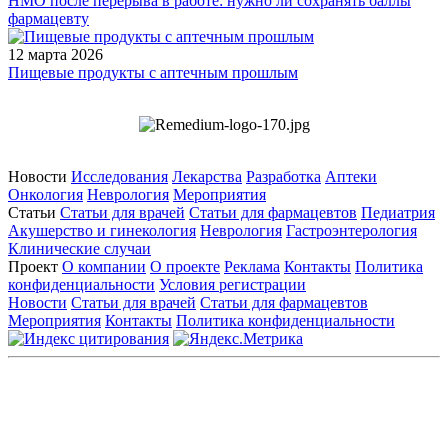
НМО после перерыва в работе: нужно ли сохранять баллы
фармацевту
12 марта 2026
Пищевые продукты с аптечным прошлым
Новости
Исследования
Лекарства
Разработка
Аптеки
Онкология
Неврология
Мероприятия
Статьи
Статьи для врачей
Статьи для фармацевтов
Педиатрия
Акушерство и гинекология
Неврология
Гастроэнтерология
Клинические случаи
Проект
О компании
О проекте
Реклама
Контакты
Политика
конфиденциальности
Условия регистрации
Новости
Статьи для врачей
Статьи для фармацевтов
Мероприятия
Контакты
Политика конфиденциальности
Общество с ограниченной ответственностью «ГРУППА
РЕМЕДИУМ»
Адрес местонахождения: 105082, г. Москва, ул. Бакунинская, д.
71