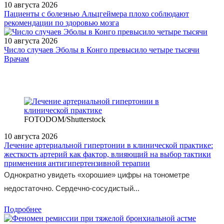
10 августа 2026
Пациенты с болезнью Альцгеймера плохо соблюдают
рекомендации по здоровью мозга
10 августа 2026
Число случаев Эболы в Конго превысило четыре тысячи
/measures/Konferentsiya-Sovremennaya-endokrinologiya-v-svete/
Врачам
FOTODOM/Shutterstock
10 августа 2026
Лечение артериальной гипертонии в клинической практике:
жесткость артерий как фактор, влияющий на выбор тактики
применения антигипертензивной терапии
Однократно увидеть «хорошие» цифры на тонометре
недостаточно. Сердечно-сосудистый...
Подробнее