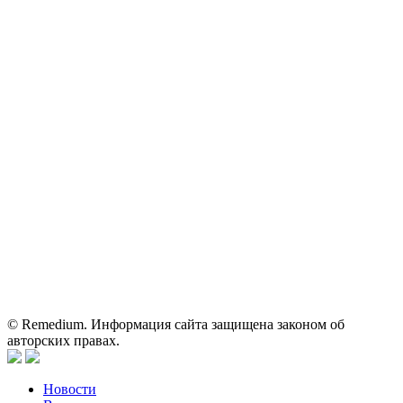
ОГРН: 1067746819470 ИНН: 7701669956
Контактные данные: Телефон:
+7 (495) 780-34-25
|
Электронная почта:
reklama@remedium.ru
На сайте используются изображения по лицензии
Shutterstock/FOTODOM, соблюдаются авторские права.
Вся информация, размещенная на веб-сайте, предназначена
исключительно для работников здравоохранения. Информация
о препаратах, отпускаемых по рецепту, предназначена только
для медицинских и фармацевтических специалистов.
Информация, содержащаяся на сайте, не должна использоваться
пациентами для принятия самостоятельного решения о
применении представленных лекарственных препаратов и не
может служить заменой очной консультации врача.
© Remedium. Информация сайта защищена законом об
авторских правах.
Новости