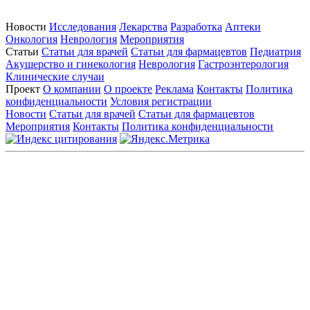
Новости
Исследования
Лекарства
Разработка
Аптеки
Онкология
Неврология
Мероприятия
Статьи
Статьи для врачей
Статьи для фармацевтов
Педиатрия
Акушерство и гинекология
Неврология
Гастроэнтерология
Клинические случаи
Проект
О компании
О проекте
Реклама
Контакты
Политика
конфиденциальности
Условия регистрации
Новости
Статьи для врачей
Статьи для фармацевтов
Мероприятия
Контакты
Политика конфиденциальности
Общество с ограниченной ответственностью «ГРУППА
РЕМЕДИУМ»
Адрес местонахождения: 105082, г. Москва, ул. Бакунинская, д.
71
ОГРН: 1067746819470 ИНН: 7701669956
Контактные данные: Телефон:
+7 (495) 780-34-25
|
Электронная почта:
reklama@remedium.ru
На сайте используются изображения по лицензии
Shutterstock/FOTODOM, соблюдаются авторские права.