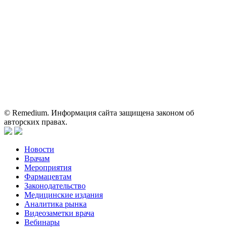
Вся информация, размещенная на веб-сайте, предназначена
исключительно для работников здравоохранения. Информация
о препаратах, отпускаемых по рецепту, предназначена только
для медицинских и фармацевтических специалистов.
Информация, содержащаяся на сайте, не должна использоваться
пациентами для принятия самостоятельного решения о
применении представленных лекарственных препаратов и не
может служить заменой очной консультации врача.
© Remedium. Информация сайта защищена законом об
авторских правах.
Новости
Врачам
Мероприятия
Фармацевтам
Законодательство
Медицинские издания
Аналитика рынка
Видеозаметки врача
Вебинары