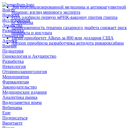
Эра персонализированной медицины и антикоагулянтной
Войти
терапии: взгляд мирового эксперта
Новости
FDA одобрило первую мРНК‑вакцину против гриппа
Исследования
от Moderna
Лекарства
Приверженность терапии сахарного диабета снижает риск
Разработка
инфаркта и инсульта
Онкология
Tarsus приобретет Alkeus за 800 млн долларов США
Аптеки
Alexion приобрела разработчика антидота ривароксабана
Врачам
Педиатрия
Гинекология и Акушерство
Разработка
Неврология
Оториноларингология
Мероприятия
Фармацевтам
Законодательство
Медицинские издания
Аналитика рынка
Видеозаметки врача
Вебинары
Еще
Подписаться
Вконтакте