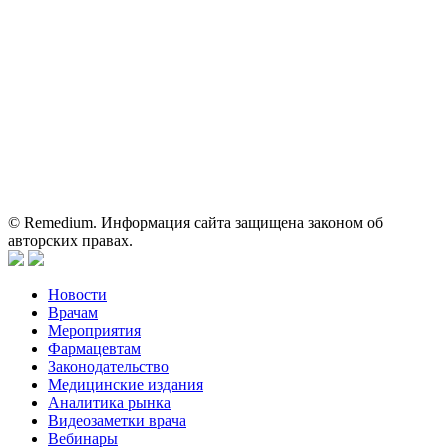
Вся информация, размещенная на веб-сайте, предназначена
исключительно для работников здравоохранения. Информация
о препаратах, отпускаемых по рецепту, предназначена только
для медицинских и фармацевтических специалистов.
Информация, содержащаяся на сайте, не должна использоваться
пациентами для принятия самостоятельного решения о
применении представленных лекарственных препаратов и не
может служить заменой очной консультации врача.
© Remedium. Информация сайта защищена законом об
авторских правах.
Новости
Врачам
Мероприятия
Фармацевтам
Законодательство
Медицинские издания
Аналитика рынка
Видеозаметки врача
Вебинары