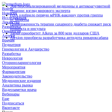
Эра персонализированной медицины и антикоагулянтной
Войти
терапии: взгляд мирового эксперта
Новости
FDA одобрило первую мРНК‑вакцину против гриппа
Исследования
от Moderna
Лекарства
Приверженность терапии сахарного диабета снижает риск
Разработка
инфаркта и инсульта
Онкология
Tarsus приобретет Alkeus за 800 млн долларов США
Аптеки
Alexion приобрела разработчика антидота ривароксабана
Врачам
Педиатрия
Гинекология и Акушерство
Разработка
Неврология
Оториноларингология
Мероприятия
Фармацевтам
Законодательство
Медицинские издания
Аналитика рынка
Видеозаметки врача
Вебинары
Еще
Подписаться
Вконтакте