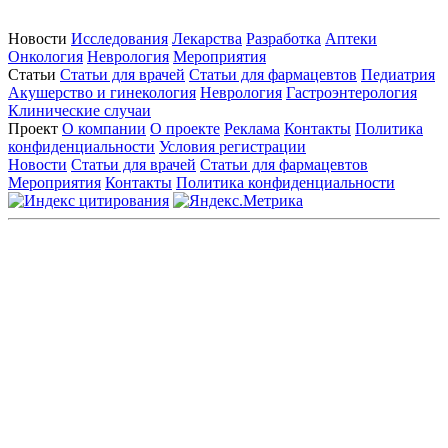
Новости
Исследования
Лекарства
Разработка
Аптеки
Онкология
Неврология
Мероприятия
Статьи
Статьи для врачей
Статьи для фармацевтов
Педиатрия
Акушерство и гинекология
Неврология
Гастроэнтерология
Клинические случаи
Проект
О компании
О проекте
Реклама
Контакты
Политика
конфиденциальности
Условия регистрации
Новости
Статьи для врачей
Статьи для фармацевтов
Мероприятия
Контакты
Политика конфиденциальности
Общество с ограниченной ответственностью «ГРУППА
РЕМЕДИУМ»
Адрес местонахождения: 105082, г. Москва, ул. Бакунинская, д.
71
ОГРН: 1067746819470 ИНН: 7701669956
Контактные данные: Телефон:
+7 (495) 780-34-25
|
Электронная почта:
reklama@remedium.ru
На сайте используются изображения по лицензии
Shutterstock/FOTODOM, соблюдаются авторские права.