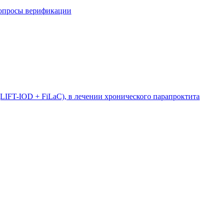
вопросы верификации
LIFT-IOD + FiLaC), в лечении хронического парапроктита