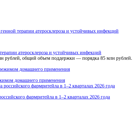
 терапии атеросклероза и устойчивых инфекций
лн рублей, общий объем поддержки — порядка 85 млн рублей.
режимом домашнего применения
оссийского фармритейла в 1–2 кварталах 2026 года
vgusta-2011-g/