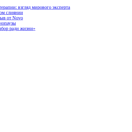
ерапии: взгляд мирового эксперта
ном слиянии
рыв от Novo
енопаузы
ыбор ради жизни»