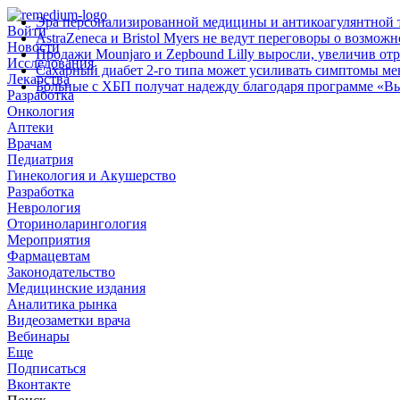
Эра персонализированной медицины и антикоагулянтной т
Войти
AstraZeneca и Bristol Myers не ведут переговоры о возмож
Новости
Продажи Mounjaro и Zepbound Lilly выросли, увеличив от
Исследования
Сахарный диабет 2‑го типа может усиливать симптомы м
Лекарства
Больные с ХБП получат надежду благодаря программе «В
Разработка
Онкология
Аптеки
Врачам
Педиатрия
Гинекология и Акушерство
Разработка
Неврология
Оториноларингология
Мероприятия
Фармацевтам
Законодательство
Медицинские издания
Аналитика рынка
Видеозаметки врача
Вебинары
Еще
Подписаться
Вконтакте