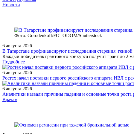
Новости
Фото: Gorodenkoff/FOTODOM/Shutterstock
6 августа 2026
В Татарстане профинансируют исследования старения, генной
Каждый победитель грантового конкурса получит грант до 2 м
Подробнее
6 августа 2026
Ростех начал поставки первого российского аппарата ИВЛ с 
6 августа 2026
Аналитики назвали причины падения и основные точки роста р
/legislation/other/proekt-prikaza-minzdravsotsrazvitiya-rossii-ot-30-a
Врачам