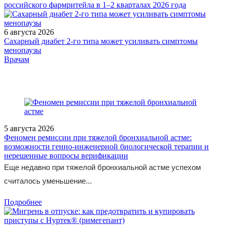
российского фармритейла в 1–2 кварталах 2026 года
6 августа 2026
Сахарный диабет 2‑го типа может усиливать симптомы
менопаузы
/legislation/other/prikaz-minzdravsotsrazvitiya-rossii-350-ot-12-
Врачам
aprelya-2012-g/
5 августа 2026
Феномен ремиссии при тяжелой бронхиальной астме:
возможности генно-инженерной биологической терапии и
нерешенные вопросы верификации
Еще недавно при тяжелой бронхиальной астме успехом
считалось уменьшение...
Подробнее