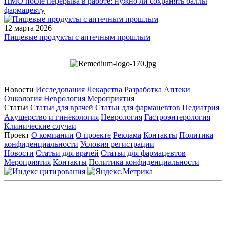
НМО после перерыва в работе: нужно ли сохранять баллы
фармацевту
12 марта 2026
Пищевые продукты с аптечным прошлым
Новости
Исследования
Лекарства
Разработка
Аптеки
Онкология
Неврология
Мероприятия
Статьи
Статьи для врачей
Статьи для фармацевтов
Педиатрия
Акушерство и гинекология
Неврология
Гастроэнтерология
Клинические случаи
Проект
О компании
О проекте
Реклама
Контакты
Политика
конфиденциальности
Условия регистрации
Новости
Статьи для врачей
Статьи для фармацевтов
Мероприятия
Контакты
Политика конфиденциальности
Общество с ограниченной ответственностью «ГРУППА
РЕМЕДИУМ»
Адрес местонахождения: 105082, г. Москва, ул. Бакунинская, д.
71