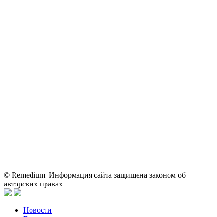
ОГРН: 1067746819470 ИНН: 7701669956
Контактные данные: Телефон:
+7 (495) 780-34-25
|
Электронная почта:
reklama@remedium.ru
На сайте используются изображения по лицензии
Shutterstock/FOTODOM, соблюдаются авторские права.
Вся информация, размещенная на веб-сайте, предназначена
исключительно для работников здравоохранения. Информация
о препаратах, отпускаемых по рецепту, предназначена только
для медицинских и фармацевтических специалистов.
Информация, содержащаяся на сайте, не должна использоваться
пациентами для принятия самостоятельного решения о
применении представленных лекарственных препаратов и не
может служить заменой очной консультации врача.
© Remedium. Информация сайта защищена законом об
авторских правах.
Новости