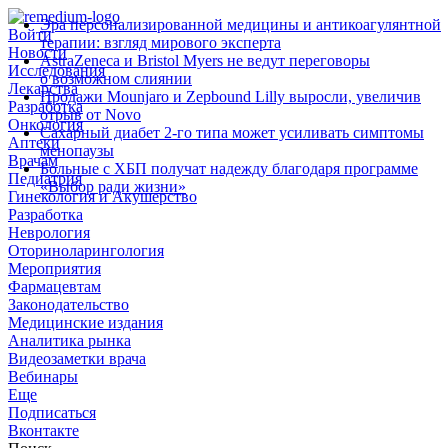
Эра персонализированной медицины и антикоагулянтной
Войти
терапии: взгляд мирового эксперта
Новости
AstraZeneca и Bristol Myers не ведут переговоры
Исследования
о возможном слиянии
Лекарства
Продажи Mounjaro и Zepbound Lilly выросли, увеличив
Разработка
отрыв от Novo
Онкология
Сахарный диабет 2‑го типа может усиливать симптомы
Аптеки
менопаузы
Врачам
Больные с ХБП получат надежду благодаря программе
Педиатрия
«Выбор ради жизни»
Гинекология и Акушерство
Разработка
Неврология
Оториноларингология
Мероприятия
Фармацевтам
Законодательство
Медицинские издания
Аналитика рынка
Видеозаметки врача
Вебинары
Еще
Подписаться
Вконтакте