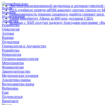
Эра персонализированной медицины и антикоагулянтной т
Войти
FDA одобрило первую мРНК‑вакцину против гриппа от M
Новости
Приверженность терапии сахарного диабета снижает риск 
Исследования
Tarsus приобретет Alkeus за 800 млн долларов США
Лекарства
Больные с ХБП получат надежду благодаря программе «В
Разработка
Онкология
Аптеки
Врачам
Педиатрия
Гинекология и Акушерство
Разработка
Неврология
Оториноларингология
Мероприятия
Фармацевтам
Законодательство
Медицинские издания
Аналитика рынка
Видеозаметки врача
Вебинары
Еще
Подписаться
Вконтакте