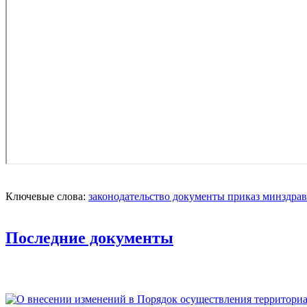
Ключевые слова:
законодательство
документы
приказ
минздрав
Последние документы