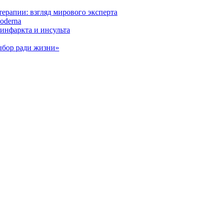
ерапии: взгляд мирового эксперта
oderna
инфаркта и инсульта
ыбор ради жизни»