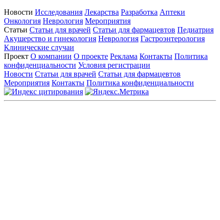
Новости
Исследования
Лекарства
Разработка
Аптеки
Онкология
Неврология
Мероприятия
Статьи
Статьи для врачей
Статьи для фармацевтов
Педиатрия
Акушерство и гинекология
Неврология
Гастроэнтерология
Клинические случаи
Проект
О компании
О проекте
Реклама
Контакты
Политика
конфиденциальности
Условия регистрации
Новости
Статьи для врачей
Статьи для фармацевтов
Мероприятия
Контакты
Политика конфиденциальности
Общество с ограниченной ответственностью «ГРУППА
РЕМЕДИУМ»
Адрес местонахождения: 105082, г. Москва, ул. Бакунинская, д.
71
ОГРН: 1067746819470 ИНН: 7701669956
Контактные данные: Телефон:
+7 (495) 780-34-25
|
Электронная почта:
reklama@remedium.ru
На сайте используются изображения по лицензии
Shutterstock/FOTODOM, соблюдаются авторские права.