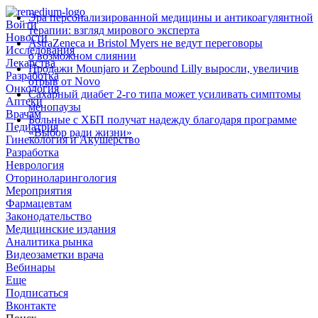
Эра персонализированной медицины и антикоагулянтной
Войти
терапии: взгляд мирового эксперта
Новости
AstraZeneca и Bristol Myers не ведут переговоры
Исследования
о возможном слиянии
Лекарства
Продажи Mounjaro и Zepbound Lilly выросли, увеличив
Разработка
отрыв от Novo
Онкология
Сахарный диабет 2‑го типа может усиливать симптомы
Аптеки
менопаузы
Врачам
Больные с ХБП получат надежду благодаря программе
Педиатрия
«Выбор ради жизни»
Гинекология и Акушерство
Разработка
Неврология
Оториноларингология
Мероприятия
Фармацевтам
Законодательство
Медицинские издания
Аналитика рынка
Видеозаметки врача
Вебинары
Еще
Подписаться
Вконтакте