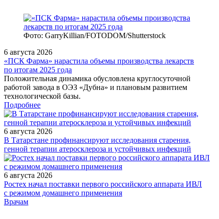
Фото: GarryKillian/FOTODOM/Shutterstock
6 августа 2026
«ПСК Фарма» нарастила объемы производства лекарств
по итогам 2025 года
Положительная динамика обусловлена круглосуточной
работой завода в ОЭЗ «Дубна» и плановым развитием
технологической базы.
Подробнее
6 августа 2026
В Татарстане профинансируют исследования старения,
генной терапии атеросклероза и устойчивых инфекций
6 августа 2026
Ростех начал поставки первого российского аппарата ИВЛ
с режимом домашнего применения
/legislation/other/Prikaz-Minzdrava-Rossii-ot-11-09-2023-469n/
Врачам