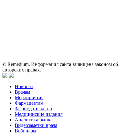
Вся информация, размещенная на веб-сайте, предназначена
исключительно для работников здравоохранения. Информация
о препаратах, отпускаемых по рецепту, предназначена только
для медицинских и фармацевтических специалистов.
Информация, содержащаяся на сайте, не должна использоваться
пациентами для принятия самостоятельного решения о
применении представленных лекарственных препаратов и не
может служить заменой очной консультации врача.
© Remedium. Информация сайта защищена законом об
авторских правах.
Новости
Врачам
Мероприятия
Фармацевтам
Законодательство
Медицинские издания
Аналитика рынка
Видеозаметки врача
Вебинары