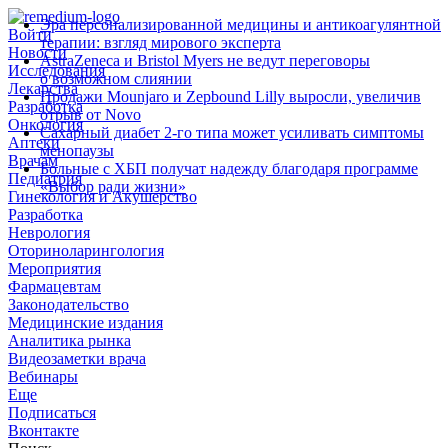
Эра персонализированной медицины и антикоагулянтной
Войти
терапии: взгляд мирового эксперта
Новости
AstraZeneca и Bristol Myers не ведут переговоры
Исследования
о возможном слиянии
Лекарства
Продажи Mounjaro и Zepbound Lilly выросли, увеличив
Разработка
отрыв от Novo
Онкология
Сахарный диабет 2‑го типа может усиливать симптомы
Аптеки
менопаузы
Врачам
Больные с ХБП получат надежду благодаря программе
Педиатрия
«Выбор ради жизни»
Гинекология и Акушерство
Разработка
Неврология
Оториноларингология
Мероприятия
Фармацевтам
Законодательство
Медицинские издания
Аналитика рынка
Видеозаметки врача
Вебинары
Еще
Подписаться
Вконтакте