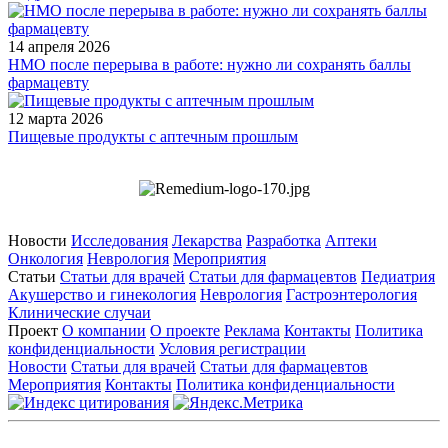
14 апреля 2026
НМО после перерыва в работе: нужно ли сохранять баллы
фармацевту
12 марта 2026
Пищевые продукты с аптечным прошлым
Новости
Исследования
Лекарства
Разработка
Аптеки
Онкология
Неврология
Мероприятия
Статьи
Статьи для врачей
Статьи для фармацевтов
Педиатрия
Акушерство и гинекология
Неврология
Гастроэнтерология
Клинические случаи
Проект
О компании
О проекте
Реклама
Контакты
Политика
конфиденциальности
Условия регистрации
Новости
Статьи для врачей
Статьи для фармацевтов
Мероприятия
Контакты
Политика конфиденциальности
Общество с ограниченной ответственностью «ГРУППА