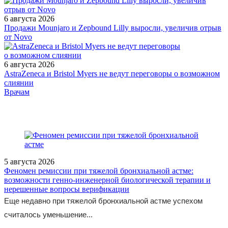
6 августа 2026
Продажи Mounjaro и Zepbound Lilly выросли, увеличив отрыв
от Novo
6 августа 2026
AstraZeneca и Bristol Myers не ведут переговоры о возможном
слиянии
/legislation/other/Prikaz-Ministerstva-zdravookhraneniya-
Врачам
Rossiyskoy-Federatsii-ot-26-04-2023-194n/
5 августа 2026
Феномен ремиссии при тяжелой бронхиальной астме:
возможности генно-инженерной биологической терапии и
нерешенные вопросы верификации
Еще недавно при тяжелой бронхиальной астме успехом
считалось уменьшение...