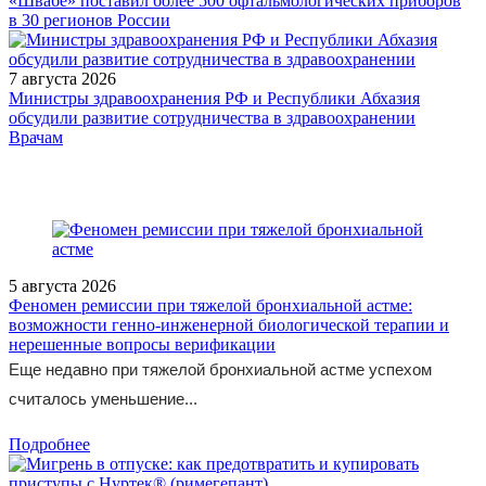
«Швабе» поставил более 500 офтальмологических приборов
в 30 регионов России
7 августа 2026
Министры здравоохранения РФ и Республики Абхазия
обсудили развитие сотрудничества в здравоохранении
/legislation/law/Rasporyazhenie-Pravitelstva-Rossiyskoy-Federatsii-
Врачам
ot-15-03-2024-615-r/
5 августа 2026
Феномен ремиссии при тяжелой бронхиальной астме:
возможности генно-инженерной биологической терапии и
нерешенные вопросы верификации
Еще недавно при тяжелой бронхиальной астме успехом
считалось уменьшение...
Подробнее