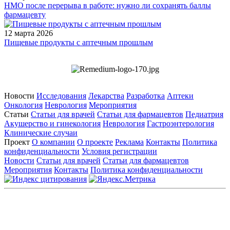
НМО после перерыва в работе: нужно ли сохранять баллы
фармацевту
12 марта 2026
Пищевые продукты с аптечным прошлым
Новости
Исследования
Лекарства
Разработка
Аптеки
Онкология
Неврология
Мероприятия
Статьи
Статьи для врачей
Статьи для фармацевтов
Педиатрия
Акушерство и гинекология
Неврология
Гастроэнтерология
Клинические случаи
Проект
О компании
О проекте
Реклама
Контакты
Политика
конфиденциальности
Условия регистрации
Новости
Статьи для врачей
Статьи для фармацевтов
Мероприятия
Контакты
Политика конфиденциальности
Общество с ограниченной ответственностью «ГРУППА
РЕМЕДИУМ»
Адрес местонахождения: 105082, г. Москва, ул. Бакунинская, д.