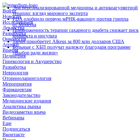
Эра персонализированной медицины и антикоагулянтной
Войти
терапии: взгляд мирового эксперта
Новости
FDA одобрило первую мРНК‑вакцину против гриппа
Исследования
от Moderna
Лекарства
Приверженность терапии сахарного диабета снижает риск
Разработка
инфаркта и инсульта
Онкология
Tarsus приобретет Alkeus за 800 млн долларов США
Аптеки
Больные с ХБП получат надежду благодаря программе
Врачам
«Выбор ради жизни»
Педиатрия
Гинекология и Акушерство
Разработка
Неврология
Оториноларингология
Мероприятия
Фармацевтам
Законодательство
Медицинские издания
Аналитика рынка
Видеозаметки врача
Вебинары
Еще
Подписаться
Вконтакте