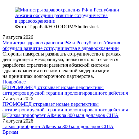
Фото: TippaPatt/FOTODOM/Shutterstock
7 августа 2026
Министры здравоохранения РФ и Республики Абхазия
обсудили развитие сотрудничества в здравоохранении
Стороны намерены развивать сотрудничество в рамках
действующего меморандума, целью которого является
разработка стратегии развития абхазской системы
здравоохранения и ее комплексной модернизации
на принципах долгосрочного партнерства.
Подробнее
7 августа 2026
ПРОМОМЕД открывает новые перспективы
антиретровирусной терапии пролонгированного действия
7 августа 2026
Tarsus приобретет Alkeus за 800 млн долларов США
/legislation/law/Prikaz-Minzdrava-Rossii-ot-14-06-2024-301n/
Врачам