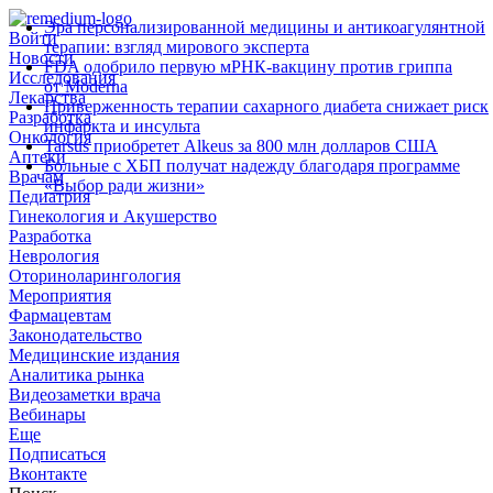
Эра персонализированной медицины и антикоагулянтной
Войти
терапии: взгляд мирового эксперта
Новости
FDA одобрило первую мРНК‑вакцину против гриппа
Исследования
от Moderna
Лекарства
Приверженность терапии сахарного диабета снижает риск
Разработка
инфаркта и инсульта
Онкология
Tarsus приобретет Alkeus за 800 млн долларов США
Аптеки
Больные с ХБП получат надежду благодаря программе
Врачам
«Выбор ради жизни»
Педиатрия
Гинекология и Акушерство
Разработка
Неврология
Оториноларингология
Мероприятия
Фармацевтам
Законодательство
Медицинские издания
Аналитика рынка
Видеозаметки врача
Вебинары
Еще
Подписаться
Вконтакте