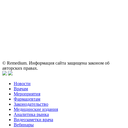
Вся информация, размещенная на веб-сайте, предназначена
исключительно для работников здравоохранения. Информация
о препаратах, отпускаемых по рецепту, предназначена только
для медицинских и фармацевтических специалистов.
Информация, содержащаяся на сайте, не должна использоваться
пациентами для принятия самостоятельного решения о
применении представленных лекарственных препаратов и не
может служить заменой очной консультации врача.
© Remedium. Информация сайта защищена законом об
авторских правах.
Новости
Врачам
Мероприятия
Фармацевтам
Законодательство
Медицинские издания
Аналитика рынка
Видеозаметки врача
Вебинары