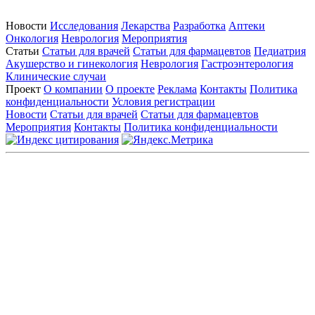
Новости
Исследования
Лекарства
Разработка
Аптеки
Онкология
Неврология
Мероприятия
Статьи
Статьи для врачей
Статьи для фармацевтов
Педиатрия
Акушерство и гинекология
Неврология
Гастроэнтерология
Клинические случаи
Проект
О компании
О проекте
Реклама
Контакты
Политика
конфиденциальности
Условия регистрации
Новости
Статьи для врачей
Статьи для фармацевтов
Мероприятия
Контакты
Политика конфиденциальности
Общество с ограниченной ответственностью «ГРУППА
РЕМЕДИУМ»
Адрес местонахождения: 105082, г. Москва, ул. Бакунинская, д.
71
ОГРН: 1067746819470 ИНН: 7701669956
Контактные данные: Телефон:
+7 (495) 780-34-25
|
Электронная почта:
reklama@remedium.ru
На сайте используются изображения по лицензии
Shutterstock/FOTODOM, соблюдаются авторские права.