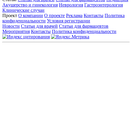
Акушерство и гинекология
Неврология
Гастроэнтерология
Клинические случаи
Проект
О компании
О проекте
Реклама
Контакты
Политика
конфиденциальности
Условия регистрации
Новости
Статьи для врачей
Статьи для фармацевтов
Мероприятия
Контакты
Политика конфиденциальности
Общество с ограниченной ответственностью «ГРУППА
РЕМЕДИУМ»
Адрес местонахождения: 105082, г. Москва, ул. Бакунинская, д.
71
ОГРН: 1067746819470 ИНН: 7701669956
Контактные данные: Телефон:
+7 (495) 780-34-25
|
Электронная почта:
reklama@remedium.ru
На сайте используются изображения по лицензии
Shutterstock/FOTODOM, соблюдаются авторские права.
Вся информация, размещенная на веб-сайте, предназначена
исключительно для работников здравоохранения. Информация
о препаратах, отпускаемых по рецепту, предназначена только