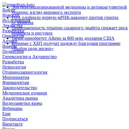
Эра персонализированной медицины и антикоагулянтной
Войти
терапии: взгляд мирового эксперта
Новости
FDA одобрило первую мРНК‑вакцину против гриппа
Исследования
от Moderna
Лекарства
Приверженность терапии сахарного диабета снижает риск
Разработка
инфаркта и инсульта
Онкология
Tarsus приобретет Alkeus за 800 млн долларов США
Аптеки
Больные с ХБП получат надежду благодаря программе
Врачам
«Выбор ради жизни»
Педиатрия
Гинекология и Акушерство
Разработка
Неврология
Оториноларингология
Мероприятия
Фармацевтам
Законодательство
Медицинские издания
Аналитика рынка
Видеозаметки врача
Вебинары
Еще
Подписаться
Вконтакте