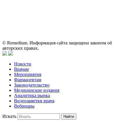
для медицинских и фармацевтических специалистов.
Информация, содержащаяся на сайте, не должна использоваться
пациентами для принятия самостоятельного решения о
применении представленных лекарственных препаратов и не
может служить заменой очной консультации врача.
© Remedium. Информация сайта защищена законом об
авторских правах.
Новости
Врачам
Мероприятия
Фармацевтам
Законодательство
Медицинские издания
Аналитика рынка
Видеозаметки врача
Вебинары
Искать
Найти