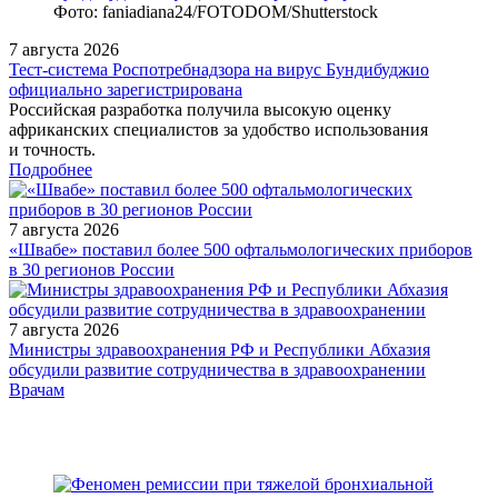
Фото: faniadiana24/FOTODOM/Shutterstock
7 августа 2026
Тест‑система Роспотребнадзора на вирус Бундибуджио
официально зарегистрирована
Российская разработка получила высокую оценку
африканских специалистов за удобство использования
и точность.
Подробнее
7 августа 2026
«Швабе» поставил более 500 офтальмологических приборов
в 30 регионов России
7 августа 2026
Министры здравоохранения РФ и Республики Абхазия
обсудили развитие сотрудничества в здравоохранении
/legislation/law/Prikaz-Ministerstva-zdravookhraneniya-Rossiyskoy-
Врачам
Federatsii-ot-25-01-2023-25n/