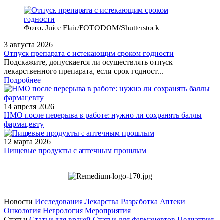
Фото: Juice Flair/FOTODOM/Shutterstoсk
3 августа 2026
Отпуск препарата с истекающим сроком годности
Подскажите, допускается ли осуществлять отпуск
лекарственного препарата, если срок годност...
Подробнее
14 апреля 2026
НМО после перерыва в работе: нужно ли сохранять баллы
фармацевту
12 марта 2026
Пищевые продукты с аптечным прошлым
Новости
Исследования
Лекарства
Разработка
Аптеки
Онкология
Неврология
Мероприятия
Статьи
Статьи для врачей
Статьи для фармацевтов
Педиатрия