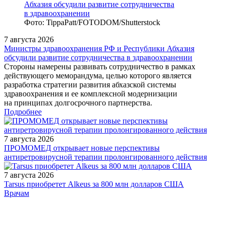
Фото: TippaPatt/FOTODOM/Shutterstock
7 августа 2026
Министры здравоохранения РФ и Республики Абхазия
обсудили развитие сотрудничества в здравоохранении
Стороны намерены развивать сотрудничество в рамках
действующего меморандума, целью которого является
разработка стратегии развития абхазской системы
здравоохранения и ее комплексной модернизации
на принципах долгосрочного партнерства.
Подробнее
7 августа 2026
ПРОМОМЕД открывает новые перспективы
антиретровирусной терапии пролонгированного действия
7 августа 2026
Tarsus приобретет Alkeus за 800 млн долларов США
/legislation/law/Federalnyy-zakon-ot-24-07-2023-341-FZ/
Врачам