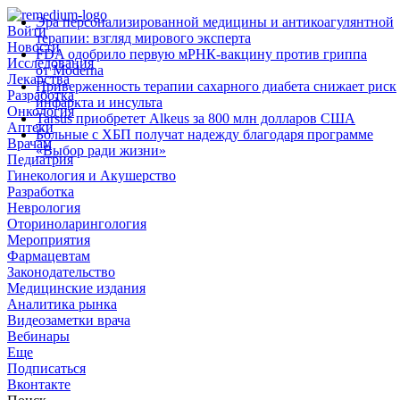
Эра персонализированной медицины и антикоагулянтной
Войти
терапии: взгляд мирового эксперта
Новости
FDA одобрило первую мРНК‑вакцину против гриппа
Исследования
от Moderna
Лекарства
Приверженность терапии сахарного диабета снижает риск
Разработка
инфаркта и инсульта
Онкология
Tarsus приобретет Alkeus за 800 млн долларов США
Аптеки
Больные с ХБП получат надежду благодаря программе
Врачам
«Выбор ради жизни»
Педиатрия
Гинекология и Акушерство
Разработка
Неврология
Оториноларингология
Мероприятия
Фармацевтам
Законодательство
Медицинские издания
Аналитика рынка
Видеозаметки врача
Вебинары
Еще
Подписаться
Вконтакте