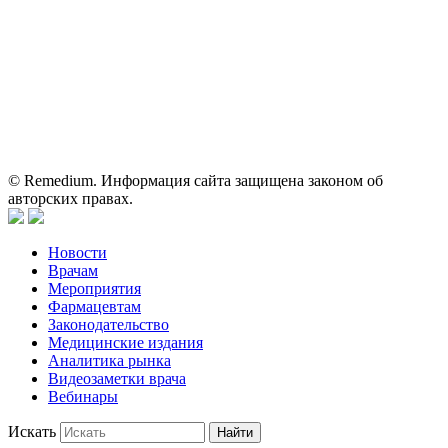
исключительно для работников здравоохранения. Информация
о препаратах, отпускаемых по рецепту, предназначена только
для медицинских и фармацевтических специалистов.
Информация, содержащаяся на сайте, не должна использоваться
пациентами для принятия самостоятельного решения о
применении представленных лекарственных препаратов и не
может служить заменой очной консультации врача.
© Remedium. Информация сайта защищена законом об
авторских правах.
Новости
Врачам
Мероприятия
Фармацевтам
Законодательство
Медицинские издания
Аналитика рынка
Видеозаметки врача
Вебинары
Искать
Найти