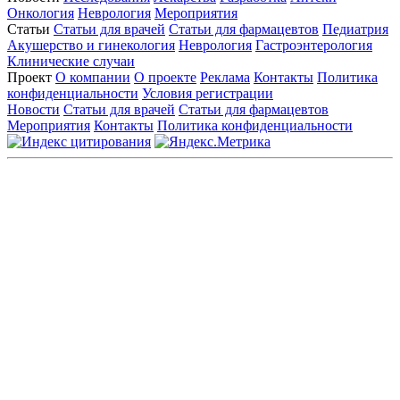
Онкология
Неврология
Мероприятия
Статьи
Статьи для врачей
Статьи для фармацевтов
Педиатрия
Акушерство и гинекология
Неврология
Гастроэнтерология
Клинические случаи
Проект
О компании
О проекте
Реклама
Контакты
Политика
конфиденциальности
Условия регистрации
Новости
Статьи для врачей
Статьи для фармацевтов
Мероприятия
Контакты
Политика конфиденциальности
Общество с ограниченной ответственностью «ГРУППА
РЕМЕДИУМ»
Адрес местонахождения: 105082, г. Москва, ул. Бакунинская, д.
71
ОГРН: 1067746819470 ИНН: 7701669956
Контактные данные: Телефон:
+7 (495) 780-34-25
|
Электронная почта:
reklama@remedium.ru
На сайте используются изображения по лицензии
Shutterstock/FOTODOM, соблюдаются авторские права.
Вся информация, размещенная на веб-сайте, предназначена