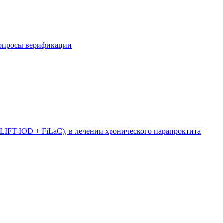
вопросы верификации
LIFT-IOD + FiLaC), в лечении хронического парапроктита