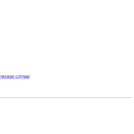
ческие случаи
»
medium.ru