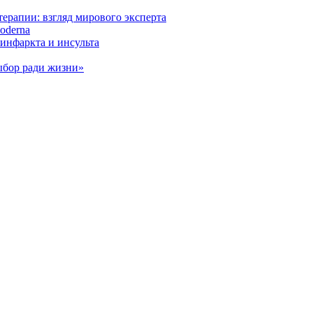
ерапии: взгляд мирового эксперта
oderna
инфаркта и инсульта
ыбор ради жизни»