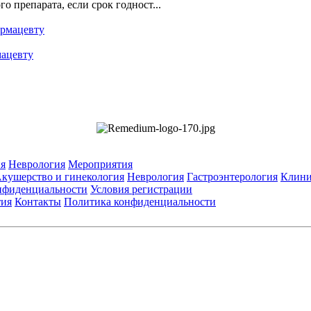
о препарата, если срок годност...
мацевту
я
Неврология
Мероприятия
кушерство и гинекология
Неврология
Гастроэнтерология
Клини
нфиденциальности
Условия регистрации
тия
Контакты
Политика конфиденциальности
Общество с ограниченной ответственностью «ГРУППА РЕМЕДИУМ
Адрес местонахождения: 105082, г. Москва, ул. Бакунинская, д. 71
ОГРН: 1067746819470 ИНН: 7701669956
е данные: Телефон:
+7 (495) 780-34-25
| Электронная почта:
reklama@re