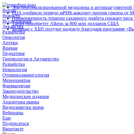
Эра персонализированной медицины и антикоагулянтной т
Войти
FDA одобрило первую мРНК‑вакцину против гриппа от M
Новости
Приверженность терапии сахарного диабета снижает риск 
Исследования
Tarsus приобретет Alkeus за 800 млн долларов США
Лекарства
Больные с ХБП получат надежду благодаря программе «В
Разработка
Онкология
Аптеки
Врачам
Педиатрия
Гинекология и Акушерство
Разработка
Неврология
Оториноларингология
Мероприятия
Фармацевтам
Законодательство
Медицинские издания
Аналитика рынка
Видеозаметки врача
Вебинары
Еще
Подписаться
Вконтакте