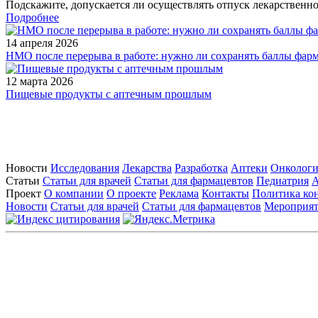
Подскажите, допускается ли осуществлять отпуск лекарственног
Подробнее
14 апреля 2026
НМО после перерыва в работе: нужно ли сохранять баллы фар
12 марта 2026
Пищевые продукты с аптечным прошлым
Новости
Исследования
Лекарства
Разработка
Аптеки
Онкологи
Статьи
Статьи для врачей
Статьи для фармацевтов
Педиатрия
А
Проект
О компании
О проекте
Реклама
Контакты
Политика ко
Новости
Статьи для врачей
Статьи для фармацевтов
Мероприя
Контактны