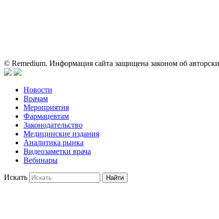
На сайте испол
Вся информация, размещенная на веб-сайте, предна
только для медицинских и фармацевтических специа
о применении предс
© Remedium. Информация сайта защищена законом об авторски
Новости
Врачам
Мероприятия
Фармацевтам
Законодательство
Медицинские издания
Аналитика рынка
Видеозаметки врача
Вебинары
Искать
Найти