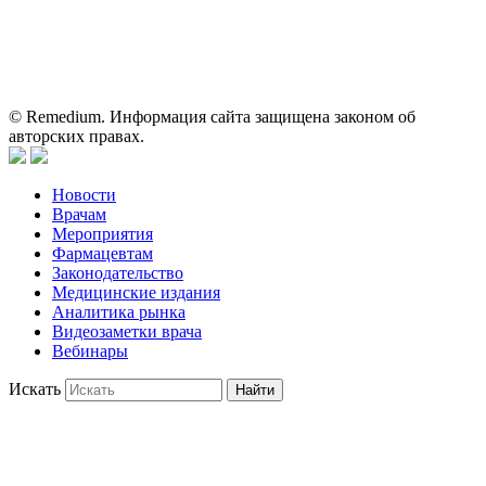
Информация, содержащаяся на сайте, не должна использоваться
пациентами для принятия самостоятельного решения о
применении представленных лекарственных препаратов и не
может служить заменой очной консультации врача.
© Remedium. Информация сайта защищена законом об
авторских правах.
Новости
Врачам
Мероприятия
Фармацевтам
Законодательство
Медицинские издания
Аналитика рынка
Видеозаметки врача
Вебинары
Искать
Найти