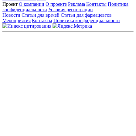
Проект
О компании
О проекте
Реклама
Контакты
Политика
конфиденциальности
Условия регистрации
Новости
Статьи для врачей
Статьи для фармацевтов
Мероприятия
Контакты
Политика конфиденциальности
Общество с ограниченной ответственностью «ГРУППА
РЕМЕДИУМ»
Адрес местонахождения: 105082, г. Москва, ул. Бакунинская, д.
71
ОГРН: 1067746819470 ИНН: 7701669956
Контактные данные: Телефон:
+7 (495) 780-34-25
|
Электронная почта:
reklama@remedium.ru
На сайте используются изображения по лицензии
Shutterstock/FOTODOM, соблюдаются авторские права.
Вся информация, размещенная на веб-сайте, предназначена
исключительно для работников здравоохранения. Информация
о препаратах, отпускаемых по рецепту, предназначена только
для медицинских и фармацевтических специалистов.