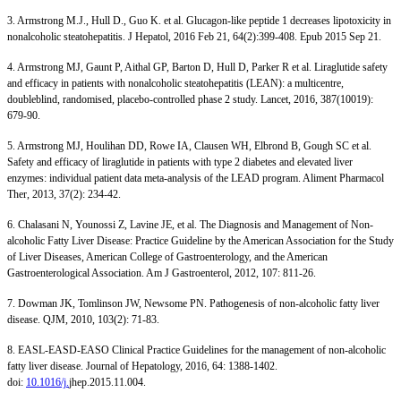
3. Armstrong M.J., Hull D., Guo K. et al. Glucagon-like peptide 1 decreases lipotoxicity in
nonalcoholic steatohepatitis. J Hepatol, 2016 Feb 21, 64(2):399-408. Epub 2015 Sep 21.
4. Armstrong MJ, Gaunt P, Aithal GP, Barton D, Hull D, Parker R et al. Liraglutide safety
and efficacy in patients with nonalcoholic steatohepatitis (LEAN): a multicentre,
doubleblind, randomised, placebo-controlled phase 2 study. Lancet, 2016, 387(10019):
679-90.
5. Armstrong MJ, Houlihan DD, Rowe IA, Clausen WH, Elbrond B, Gough SC et al.
Safety and efficacy of liraglutide in patients with type 2 diabetes and elevated liver
enzymes: individual patient data meta-analysis of the LEAD program. Aliment Pharmacol
Ther, 2013, 37(2): 234-42.
6. Chalasani N, Younossi Z, Lavine JE, et al. The Diagnosis and Management of Non-
alcoholic Fatty Liver Disease: Practice Guideline by the American Association for the Study
of Liver Diseases, American College of Gastroenterology, and the American
Gastroenterological Association. Am J Gastroenterol, 2012, 107: 811-26.
7. Dowman JK, Tomlinson JW, Newsome PN. Pathogenesis of non-alcoholic fatty liver
disease. QJM, 2010, 103(2): 71-83.
8. EASL-EASD-EASO Clinical Practice Guidelines for the management of non-alcoholic
fatty liver disease. Journal of Hepatology, 2016, 64: 1388-1402.
doi:
10.1016/j.
jhep.2015.11.004.