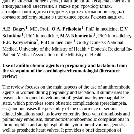
длительностью более суток, планирование кесарева сечения и
эпидуральной анестезии, а также при тромбофилиях,
антифосфолипидном синдроме, протезах клапанов сердца)
согласно действующим в настоящее время Рекомендациям.
1
1
A.E. Bagry
, MD, Prof.,
O.А. Prikolota
, PhD in medicine,
E.V.
1
1
Schukina
, PhD in medicine,
M.V. Khomenko
, PhD in medicine
,
2
1
E.E. Kovyrshina
, PhD in medicine
Gorky Donetsk National
2
Medical University of the Ministry of Health
Donetsk Regional In-
Patient Medical Association of the Ministry of Health
Use of antithrobomic agents in pregnancy and lactation: from
the viewpoint of the cardiologist/rheumatologist (literature
review)
The review focuses on the main aspects of the use of antithrombotic
agents in women during pregnancy and lactation. It summarises the
reasons for frequent development of gestational hypercoagulable
state, which provokes some obstetric complications (preeclampsia,
etc.) and increases the possibility of the occurrence of serious
clinical situations such as lower extremity deep vein thrombosis and
pulmonary embolism, thrombotic/thromboembolic complications in
thrombophilia and antiphospholipid syndrome of various genesis, as
well as prosthetic heart valves. It provides a brief description of