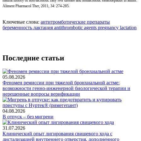
natural history of non-alcoholic fatty iver disease and nonalcoholic steatohepatitis in adults.
Aliment Pharmacol Ther, 2011, 34: 274-285.
Ключевые слова:
антитромботические препараты
беременность
лактация
antithrombotic agents
pregnancy
lactation
Последние статьи
05.08.2026
Феномен ремиссии при тяжелой бронхиальной астме:
возможности генно-инженерной биологической терапии и
нерешенные вопросы верификации
04.08.2026
В отпуск – без мигрени
31.07.2026
Клинический опыт лигирования свищевого хода с
дистализацией внутреннего отверстия, дополненного