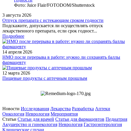
Фото: Juice Flair/FOTODOM/Shutterstoсk
3 августа 2026
Отпуск препарата с истекающим сроком годности
Подскажите, допускается ли осуществлять отпуск
лекарственного препарата, если срок годност...
Подробнее
14 апреля 2026
НМО после перерыва в работе: нужно ли сохранять баллы
фармацевту
12 марта 2026
Пищевые продукты с аптечным прошлым
Новости
Исследования
Лекарства
Разработка
Аптеки
Онкология
Неврология
Мероприятия
Статьи
Статьи для врачей
Статьи для фармацевтов
Педиатрия
Акушерство и гинекология
Неврология
Гастроэнтерология
Клинические случаи