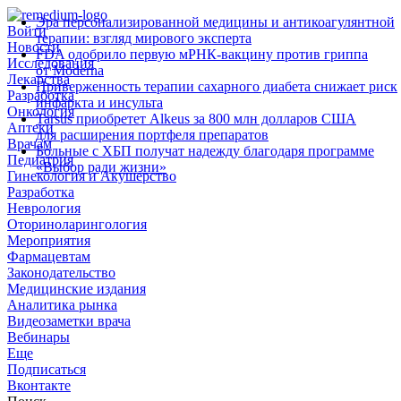
Эра персонализированной медицины и антикоагулянтной
Войти
терапии: взгляд мирового эксперта
Новости
FDA одобрило первую мРНК‑вакцину против гриппа
Исследования
от Moderna
Лекарства
Приверженность терапии сахарного диабета снижает риск
Разработка
инфаркта и инсульта
Онкология
Tarsus приобретет Alkeus за 800 млн долларов США
Аптеки
для расширения портфеля препаратов
Врачам
Больные с ХБП получат надежду благодаря программе
Педиатрия
«Выбор ради жизни»
Гинекология и Акушерство
Разработка
Неврология
Оториноларингология
Мероприятия
Фармацевтам
Законодательство
Медицинские издания
Аналитика рынка
Видеозаметки врача
Вебинары
Еще
Подписаться
Вконтакте