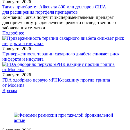
7 августа 2026
Tarsus приобретет Alkeus за 800 млн долларов США
для расширения портфеля препаратов
Компания Tarsus получит экспериментальный препарат
для приема внутрь для лечения редкого наследственного
заболевания сетчатки.
Подробнее
7 августа 2026
Приверженность терапии сахарного диабета снижает риск
инфаркта и инсульта
7 августа 2026
FDA одобрило первую мРНК‑вакцину против гриппа
от Moderna
/doctor/therapeutics/primenenie-antitromboticheskikh-preparatov-
Врачам
pri-beremennosti-i-laktatsii-vzglyad-kardiologa-revmatolo/