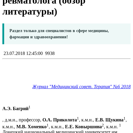
ревматолога (обзор
литературы)
Раздел только для специалистов в сфере медицины,
фармации и здравоохранения!
23.07.2018 12:45:00
9938
Журнал "Медицинский совет. Терапия" №6 2018
1
А.Э. Багрий
1
1
, д.м.н., профессор,
О.А. Приколота
, к.м.н.,
Е.В. Щукина
,
1
2
1
к.м.н.,
М.В. Хоменко
, к.м.н.,
Е.Е. Ковыршина
, к.м.н.
Донецкий национальный медицинский университет им.