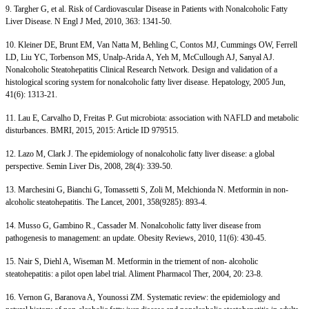
9. Targher G, et al. Risk of Cardiovascular Disease in Patients with Nonalcoholic Fatty
Liver Disease. N Engl J Med, 2010, 363: 1341-50.
10. Kleiner DE, Brunt EM, Van Natta M, Behling C, Contos MJ, Cummings OW, Ferrell
LD, Liu YC, Torbenson MS, Unalp-Arida A, Yeh M, McCullough AJ, Sanyal AJ.
Nonalcoholic Steatohepatitis Clinical Research Network. Design and validation of a
histological scoring system for nonalcoholic fatty liver disease. Hepatology, 2005 Jun,
41(6): 1313-21.
11. Lau E, Carvalho D, Freitas P. Gut microbiota: association with NAFLD and metabolic
disturbances. BMRI, 2015, 2015: Article ID 979515.
12. Lazo M, Clark J. The epidemiology of nonalcoholic fatty liver disease: a global
perspective. Semin Liver Dis, 2008, 28(4): 339-50.
13. Marchesini G, Bianchi G, Tomassetti S, Zoli M, Melchionda N. Metformin in non-
alcoholic steatohepatitis. The Lancet, 2001, 358(9285): 893-4.
14. Musso G, Gambino R., Cassader M. Nonalcoholic fatty liver disease from
pathogenesis to management: an update. Obesity Reviews, 2010, 11(6): 430-45.
15. Nair S, Diehl A, Wiseman M. Metformin in the triement of non- alcoholic
steatohepatitis: a pilot open label trial. Aliment Pharmacol Ther, 2004, 20: 23-8.
16. Vernon G, Baranova A, Younossi ZM. Systematic review: the epidemiology and