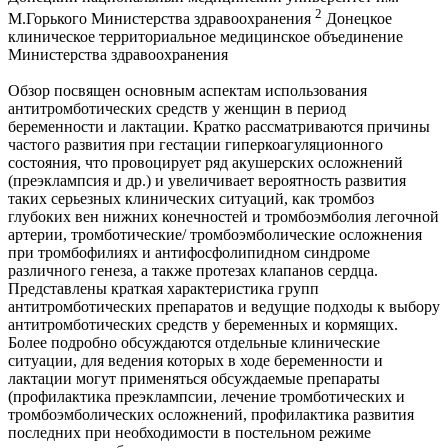
2
М.Горького Министерства здравоохранения
Донецкое
клиническое территориальное медицинское объединение
Министерства здравоохранения
Обзор посвящен основным аспектам использования
антитромботических средств у женщин в период
беременности и лактации. Кратко рассматриваются причины
частого развития при гестации гиперкоагуляционного
состояния, что провоцирует ряд акушерских осложнений
(преэклампсия и др.) и увеличивает вероятность развития
таких серьезных клинических ситуаций, как тромбоз
глубоких вен нижних конечностей и тромбоэмболия легочной
артерии, тромботические/ тромбоэмболические осложнения
при тромбофилиях и антифосфолипидном синдроме
различного генеза, а также протезах клапанов сердца.
Представлены краткая характеристика групп
антитромботических препаратов и ведущие подходы к выбору
антитромботических средств у беременных и кормящих.
Более подробно обсуждаются отдельные клинические
ситуации, для ведения которых в ходе беременности и
лактации могут применяться обсуждаемые препараты
(профилактика преэклампсии, лечение тромботических и
тромбоэмболических осложнений, профилактика развития
последних при необходимости в постельном режиме