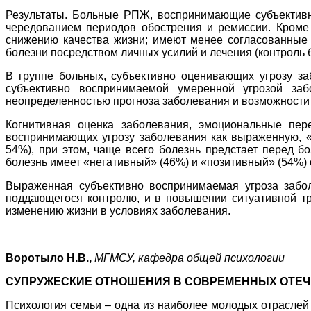
Результаты. Больные РПЖ, воспринимающие субъективн
чередованием периодов обострения и ремиссии. Кроме 
снижению качества жизни; имеют менее согласованные 
болезни посредством личных усилий и лечения (контроль 
В группе больных, субъективно оценивающих угрозу з
субъективно воспринимаемой умеренной угрозой заб
неопределенностью прогноза заболевания и возможности 
Когнитивная оценка заболевания, эмоциональные пе
воспринимающих угрозу заболевания как выраженную, «
54%), при этом, чаще всего болезнь предстает перед б
болезнь имеет «негативный» (46%) и «позитивный» (54%)
Выраженная субъективно воспринимаемая угроза забо
поддающегося контролю, и в повышении ситуативной тр
изменению жизни в условиях заболевания.
Воротыло Н.В.,
МГМСУ, кафедра общей психологии
СУПРУЖЕСКИЕ ОТНОШЕНИЯ В СОВРЕМЕННЫХ ОТЕЧ
Психология семьи – одна из наиболее молодых отраслей о