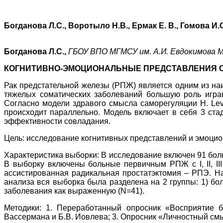
Богданова Л.С., Воротыло Н.В., Ермак Е. В., Гомова И.
Богданова Л.С.,
ГБОУ ВПО МГМСУ им. А.И. Евдокимова М
КОГНИТИВНО-ЭМОЦИОНАЛЬНЫЕ ПРЕДСТАВЛЕНИЯ О
Рак предстательной железы (РПЖ) является одним из на
тяжелых соматических заболеваний большую роль игра
Согласно модели здравого смысла саморегуляции H. Le
происходит параллельно. Модель включает в себя 3 ста
эффективности совладания.
Цель: исследование когнитивных представлений и эмоци
Характеристика выборки: В исследование включен 91 боль
В выборку включены больные первичным РПЖ с I, II, III
ассистированная радикальная простатэктомия – РПЭ. На
анализа вся выборка была разделена на 2 группы: 1) б
заболевания как выраженную (N=41).
Методики: 1. Переработанный опросник «Восприятие бо
Вассермана и Б.В. Иовлева; 3. Опросник «Личностный смыс