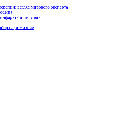
ерапии: взгляд мирового эксперта
oderna
инфаркта и инсульта
ыбор ради жизни»