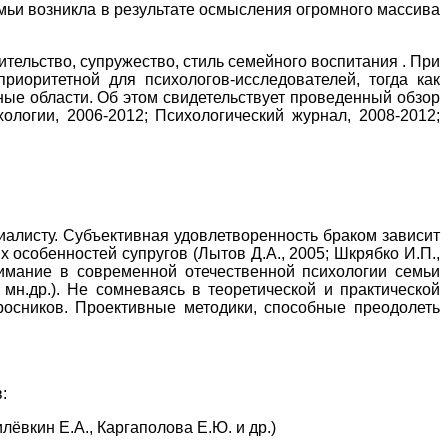
емьи возникла в результате осмысления огромного массива
тельство, супружество, стиль семейного воспитания . При
риоритетной для психологов-исследователей, тогда как
ные области. Об этом свидетельствует проведенный обзор
логии, 2006-2012; Психологический журнал, 2008-2012;
иалисту. Субъективная удовлетворенность браком зависит
х особенностей супругов (Лытов Д.А., 2005; Шкрябко И.П.,
внимание в современной отечественной психологии семьи
мн.др.). Не сомневаясь в теоретической и практической
росников. Проективные методики, способные преодолеть
:
ёвкин Е.А., Каргаполова Е.Ю. и др.)