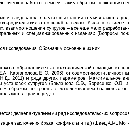
огической работы с семьей. Таким образом, психология с
ми исследования в рамках психологии семьи являются роди
ско-родительских отношений в целом, была и остается п
ях, взаимоотношения супругов – все еще мало разработан
тральных и специализированных изданиях (Вопросы психо
ся исследования. Обозначим основные из них.
пругов, обратившихся за психологической помощью к спец
.А., Каргаполова Е.Ю., 2006), от совместимости личностны
в Н.Д., 2011) и ряда других параметров. Максимальное 
 установок супругов (Бакланова О.Э., Борисенко Ю.В. и 
вным образом построены с использованием бланковых оп
пользуются крайне редко.
ается) делает актуальными ряд исследовательских вопросов
ия заключения брака, конфликты и т.д.) (Швец А.М., Могил