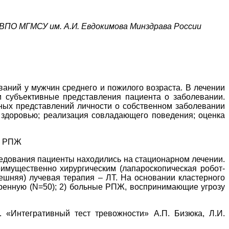
ВПО МГМСУ им. А.И. Евдокимова Минздрава России
аний у мужчин среднего и пожилого возраста. В лечении
 субъективные представления пациента о заболевании.
ных представлений личности о собственном заболевании
е здоровью; реализация совладающего поведения; оценка
ых РПЖ
следования пациенты находились на стационарном лечении.
реимущественно хирургическим (лапароскопическая робот-
ешняя) лучевая терапия – ЛТ. На основании кластерного
еренную (N=50); 2) больные РПЖ, воспринимающие угрозу
. «Интегративный тест тревожности» А.П. Бизюка, Л.И.