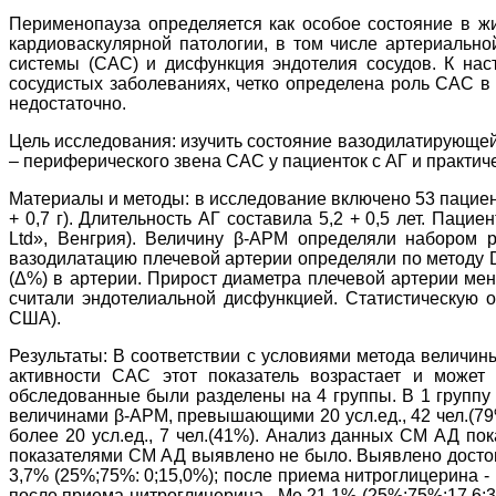
Перименопауза определяется как особое состояние в ж
кардиоваскулярной патологии, в том числе артериально
системы (САС) и дисфункция эндотелия сосудов. К нас
сосудистых заболеваниях, четко определена роль САС в
недостаточно.
Цель исследования: изучить состояние вазодилатирующе
– периферического звена САС у пациенток с АГ и практи
Материалы и методы: в исследование включено 53 пациентк
+ 0,7 г). Длительность АГ составила 5,2 + 0,5 лет. Пац
Ltd», Венгрия). Величину β-АРМ определяли набором 
вазодилатацию плечевой артерии определяли по методу D.
(Δ%) в артерии. Прирост диаметра плечевой артерии мен
считали эндотелиальной дисфункцией. Статистическую об
США).
Результаты: В соответствии с условиями метода величи
активности САС этот показатель возрастает и может 
обследованные были разделены на 4 группы. В 1 группу 
величинами β-АРМ, превышающими 20 усл.ед., 42 чел.(79%)
более 20 усл.ед., 7 чел.(41%). Анализ данных СМ АД по
показателями СМ АД выявлено не было. Выявлено достов
3,7% (25%;75%: 0;15,0%); после приема нитроглицерина - 
после приема нитроглицерина - Ме 21,1% (25%;75%:17,6;3