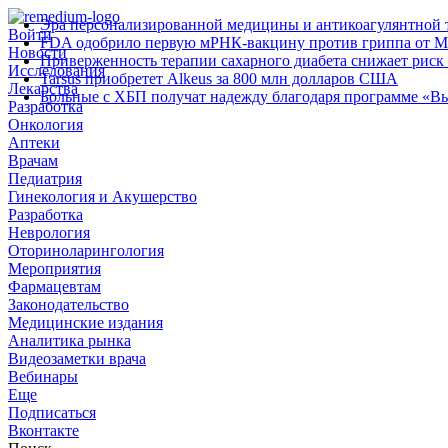
Эра персонализированной медицины и антикоагулянтной т
Войти
FDA одобрило первую мРНК‑вакцину против гриппа от M
Новости
Приверженность терапии сахарного диабета снижает риск 
Исследования
Tarsus приобретет Alkeus за 800 млн долларов США
Лекарства
Больные с ХБП получат надежду благодаря программе «В
Разработка
Онкология
Аптеки
Врачам
Педиатрия
Гинекология и Акушерство
Разработка
Неврология
Оториноларингология
Мероприятия
Фармацевтам
Законодательство
Медицинские издания
Аналитика рынка
Видеозаметки врача
Вебинары
Еще
Подписаться
Вконтакте