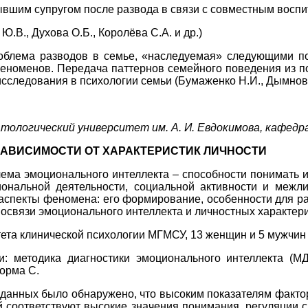
им супругом после развода в связи с совместным воспитан
В., Духова О.Б., Королёва С.А. и др.)
блема разводов в семье, «наследуемая» следующими поко
номенов. Передача паттернов семейного поведения из по
следования в психологии семьи (Бумаженко Н.И., Дымнова Т
ологический университет им. А. И. Евдокимова, кафедр
ЗАВИСИМОСТИ ОТ ХАРАКТЕРИСТИК ЛИЧНОСТИ
лема эмоционального интеллекта – способности понимать 
альной деятельности, социальной активности и межли
аспекты феномена: его формирование, особенности для ра
освязи эмоционального интеллекта и личностных характери
ета клинической психологии МГМСУ, 13 женщин и 5 мужчин в 
 методика диагностики эмоционального интеллекта (МДЭ
орма С.
анных было обнаружено, что высоким показателям фактора 
 соответствуют высокие значения понимания, регуляции 