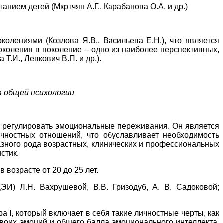
ием детей (Мкртчян А.Г., Карабанова О.А. и др.)
лениями (Козлова Я.В., Васильева Е.Н.), что является
коления в поколение – одно из наиболее перспективных,
.И., Левкович В.П. и др.).
а общей психологии
и регулировать эмоциональные переживания. Он является
чностных отношений, что обуславливает необходимость
зного рода возрастных, клинических и профессиональных
стик.
возрасте от 20 до 25 лет.
И) Л.Н. Вахрушевой, В.В. Гризодуб, А. В. Садоковой;
I, который включает в себя такие личностные черты, как
своих эмоций и общего балла эмоционального интеллекта.