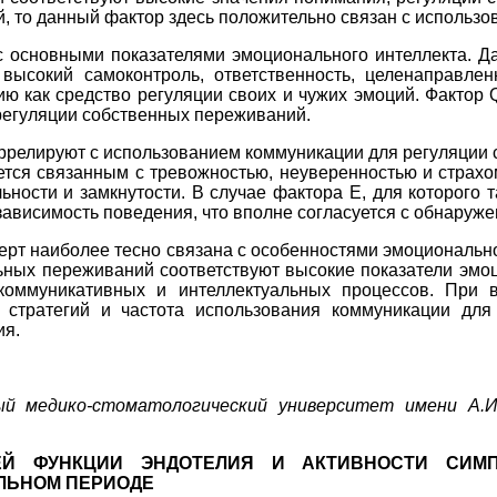
й, то данный фактор здесь положительно связан с использ
с основными показателями эмоционального интеллекта. 
 высокий самоконтроль, ответственность, целенаправле
как средство регуляции своих и чужих эмоций. Фактор Q
регуляции собственных переживаний.
ррелируют с использованием коммуникации для регуляции с
тся связанным с тревожностью, неуверенностью и страхо
ьности и замкнутости. В случае фактора Е, для которого 
зависимость поведения, что вполне согласуется с обнаруж
ерт наиболее тесно связана с особенностями эмоционально
ьных переживаний соответствуют высокие показатели эмо
коммуникативных и интеллектуальных процессов. При
 стратегий и частота использования коммуникации для
ия.
й медико-стоматологический университет имени А.И
ЕЙ ФУНКЦИИ ЭНДОТЕЛИЯ И АКТИВНОСТИ СИМ
ЛЬНОМ ПЕРИОДЕ