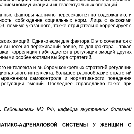
ованием коммуникации и интеллектуальных операций.
Данные факторы частично пересекаются по содержанию, и
нность, соблюдение социальных норм. Лица с высокими
3, помимо указанного, также отрицательно коррелирует с
воих эмоций. Однако если для фактора O это сочетается с
м вынесения переживаний вовне, то для фактора L такая
такая корреляция наблюдается в регуляции эмоций других
енными особенностями выбора стратегий.
го интеллекта и выбором конкретных стратегий регуляции
ционального интеллекта, большее разнообразие стратегий
 выраженном самоконтроле и нормативности поведения
 регуляции эмоций. Последнее справедливо также при
. Евдокимова» МЗ РФ, кафедра внутренних болезней
ПАТИКО-АДРЕНАЛОВОЙ СИСТЕМЫ У ЖЕНЩИН С