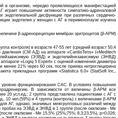
ний в организме, нередко проявляющихся манифестацией
 АГ играет повышение активности симпатико-адреналовой
ки эндотелиальной дисфункции при различных сердечно-
нкции эндотелия у женщин с АГ в перименопаузе изучена
величине β-адренорецепции мембран эритроцитов (β-АРМ)
ппа контроля) в возрасте 47-55 лет (средний возраст 50,4
го давления (СМ АД) на аппарате «CardioTens» («Meditech
телийзависимую (ЭЗВД) и эндотелийнезависимую (ЭНВД)
 аппарате «Logiq 5 Expert» с оценкой изменения диаметра
 и менее 21% через 60 сек. после приема нитроглицерина
а прикладных программ «Statistica 6.0» (StatSoft Inc.,
ому уровню функционирования САС. В условиях повышения
иперадренергию. В зависимости от величины β-АРМ все
е 20 усл.ед.; 2 группа представлена пациентками с АГ с
., 10 чел.(59%) и 4 группа (контроль) с величинами β-АРМ
е для АГ, однако, значимых межгрупповых различий между
пробах на ЭЗВД и ЭНВД в 1 группе (после окклюзии - Ме
после окклюзии - Ме 15,5% (25%;75%: 8,3;23,5%), p=0,026;
 и ЭНВД в группах контроля не выявлено: 3 группа (после