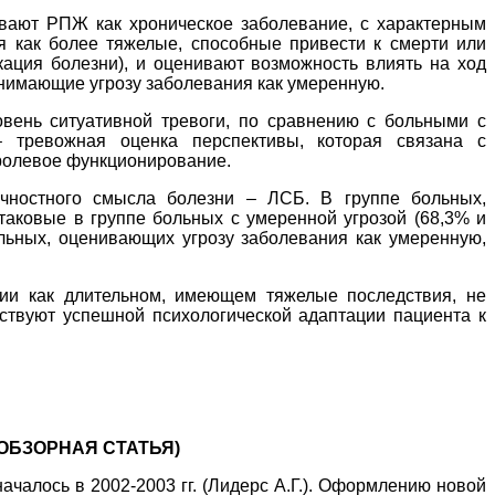
вают РПЖ как хроническое заболевание, с характерным
я как более тяжелые, способные привести к смерти или
ация болезни), и оценивают возможность влиять на ход
инимающие угрозу заболевания как умеренную.
вень ситуативной тревоги, по сравнению с больными с
– тревожная оценка перспективы, которая связана с
 ролевое функционирование.
чностного смысла болезни – ЛСБ. В группе больных,
аковые в группе больных с умеренной угрозой (68,3% и
ольных, оценивающих угрозу заболевания как умеренную,
ии как длительном, имеющем тяжелые последствия, не
ствуют успешной психологической адаптации пациента к
ОБЗОРНАЯ СТАТЬЯ)
ачалось в 2002-2003 гг. (Лидерс А.Г.). Оформлению новой