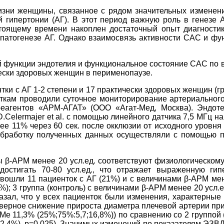
изни женщины, связанное с рядом значительных измене
й гипертонии (АГ). В этот период важную роль в генезе
тоящему времени накоплен достаточный опыт диагности
 патогенезе АГ. Однако взаимосвязь активности САС и фу
й функции эндотелия и функциональное состояние САС по 
чески здоровых женщин в перименопаузе.
и с АГ 1-2 степени и 17 практически здоровых женщин (гру
иенткам проводили суточное мониторирование артериально
реагентов «АРМ-АГАТ» (ООО «Агат-Мед, Москва). Эндо
Celermajer et al. с помощью линейного датчика 7,5 МГц на
ее 11% через 60 сек. после окклюзии от исходного уровня
работку полученных данных осуществляли с помощью пакет
ны β-АРМ менее 20 усл.ед. соответствуют физиологическ
достигать 70-80 усл.ед., что отражает выраженную г
вошли 11 пациенток с АГ (21%) и с величинами β-АРМ мене
; 3 группа (контроль) с величинами β-АРМ менее 20 усл.ед
казал, что у всех пациенток были изменения, характерны
ерное снижение прироста диаметра плечевой артерии при 
Ме 11,3% (25%;75%:5,7;16,8%)) по сравнению со 2 группой (
2,4%), p=0,025). Значимых изменений по показателям ЭЗВД