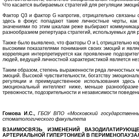
Что касается выбираемых стратегий для регуляции эмоци
Фактор Q3 и фактор G напротив, отрицательно связаны 
здесь в фокус попадают такие личностные черты, как
значениями по этим шкалам реже выбирают коммуникацию 
разнообразием репертуара стратегий, используемых для 
Также было выявлено, что факторы О и L отрицательно ко
высокими показателями понимания своих эмоций и являе
корреляция интерпретируется как проявление подозрител
людей, ведущей личностной характеристикой является не
Таким образом, степень выраженности ряда личностных ч
эмоций. Высокой чувствительности, богатству эмоционал
регуляции и преимущественное использования здесь 
эмоциональный интеллект ниже, меньше разнообразие
тревожности, подозрительности и независимости поведен
Гомова И.С.,
ГБОУ ВПО «Московский государственны
стоматологического факультета
ВЗАИМОСВЯЗЬ ИЗМЕНЕНИЙ ВАЗОДИЛАТИРУЮЩ
АРТЕРИАЛЬНОЙ ГИПЕРТОНИЕЙ В ПЕРИМЕНОПАУЗА