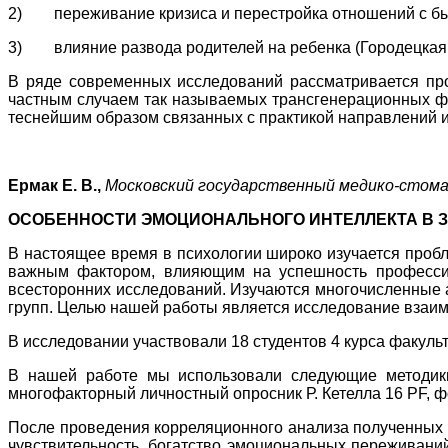
2) переживание кризиса и перестройка отношений с бывш
3) влияние развода родителей на ребенка (Городецкая Ю.
В ряде современных исследований рассматривается про
частным случаем так называемых трансгенерационных фе
теснейшим образом связанных с практикой направлений ис
Ермак Е. В.,
Московский государственный медико-стомат
ОСОБЕННОСТИ ЭМОЦИОНАЛЬНОГО ИНТЕЛЛЕКТА В 
В настоящее время в психологии широко изучается проб
важным фактором, влияющим на успешность профессион
всесторонних исследований. Изучаются многочисленные 
групп. Целью нашей работы является исследование взаим
В исследовании участвовали 18 студентов 4 курса факульт
В нашей работе мы использовали следующие методики:
многофакторный личностный опросник Р. Кетелла 16 PF, ф
После проведения корреляционного анализа полученных д
чувствительность, богатство эмоциональных переживаний