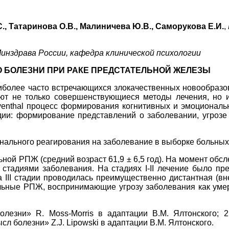
С., Татаринова О.В., Малиничева Ю.В., Саморукова Е.И.
,
инздрава России, кафедра клинической психологии
 БОЛЕЗНИ ПРИ РАКЕ ПРЕДСТАТЕЛЬНОЙ ЖЕЛЕЗЫ
иболее часто встречающихся злокачественных новообразов
ют не только совершенствующиеся методы лечения, но и
venthal процесс формирования когнитивных и эмоциональ
дии: формирование представлений о заболевании, угроз
онального реагирования на заболевание в выборке больн
ной РПЖ (средний возраст 61,9 ± 6,5 год). На момент об
 стадиями заболевания. На стадиях I-II лечение было п
 III стадии проводилась преимущественно дистантная (вн
ольные РПЖ, воспринимающие угрозу заболевания как ум
лезни» R. Moss-Morris в адаптации В.М. Ялтонского; 2
л болезни» Z.J. Lipowski в адаптации В.М. Ялтонского.