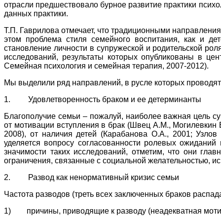
отрасли предшествовало бурное развитие практики психол
данных практики.
Т.П. Гаврилова отмечает, что традиционными направления
этом проблема стиля семейного воспитания, как и дет
становление личности в супружеской и родительской рол
исследований, результаты которых опубликованы в цен
Семейная психология и семейная терапия, 2007-2012).
Мы выделили ряд направлений, в русле которых проводят
1. Удовлетворенность браком и ее детерминанты
Благополучие семьи – пожалуй, наиболее важная цель су
от мотивации вступления в брак (Швец А.М., Могилевкин Е
2008), от наличия детей (Карабанова О.А., 2001; Узло
уделяется вопросу согласованности ролевых ожиданий и
значимости таких исследований, отметим, что они гла
ограничения, связанные с социальной желательностью, ис
2. Развод как ненормативный кризис семьи
Частота разводов (треть всех заключенных браков распад
1) причины, приводящие к разводу (неадекватная мотивац