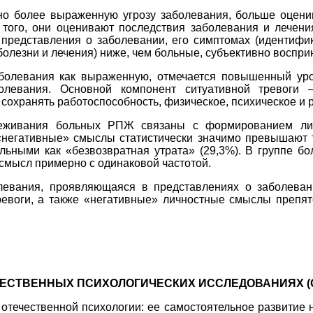
о более выраженную угрозу заболевания, больше оцени
того, они оценивают последствия заболевания и лечени
представления о заболевании, его симптомах (идентифик
болезни и лечения) ниже, чем больные, субъективно воспр
аболевания как выраженную, отмечается повышенный уро
олевания. Основной компонент ситуативной тревоги 
сохранять работоспособность, физическое, психическое и
реживания больных РПЖ связаны с формированием ли
негативные» смыслы статистически значимо превышают т
ольными как «безвозвратная утрата» (29,3%). В группе б
 смысл примерно с одинаковой частотой.
левания, проявляющаяся в представлениях о заболеван
евоги, а также «негативные» личностные смыслы препят
ЕСТВЕННЫХ ПСИХОЛОГИЧЕСКИХ ИССЛЕДОВАНИЯХ (
течественной психологии: ее самостоятельное развитие н