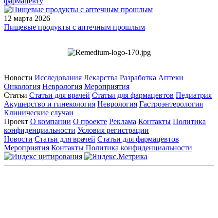
фармацевту
12 марта 2026
Пищевые продукты с аптечным прошлым
Новости
Исследования
Лекарства
Разработка
Аптеки
Онкология
Неврология
Мероприятия
Статьи
Статьи для врачей
Статьи для фармацевтов
Педиатрия
Акушерство и гинекология
Неврология
Гастроэнтерология
Клинические случаи
Проект
О компании
О проекте
Реклама
Контакты
Политика
конфиденциальности
Условия регистрации
Новости
Статьи для врачей
Статьи для фармацевтов
Мероприятия
Контакты
Политика конфиденциальности
Общество с ограниченной ответственностью «ГРУППА
РЕМЕДИУМ»
Адрес местонахождения: 105082, г. Москва, ул. Бакунинская, д.
71