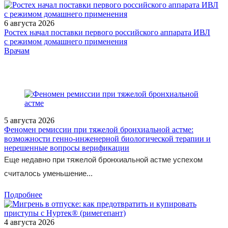
6 августа 2026
Ростех начал поставки первого российского аппарата ИВЛ
с режимом домашнего применения
/doctor/therapeutics/linkas-lor-prirodnaya-pomoshch-v-lechenii-
Врачам
kashlya-i-boli-v-gorle/
5 августа 2026
Феномен ремиссии при тяжелой бронхиальной астме:
возможности генно-инженерной биологической терапии и
нерешенные вопросы верификации
Еще недавно при тяжелой бронхиальной астме успехом
считалось уменьшение...
Подробнее
4 августа 2026