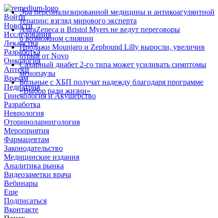
Эра персонализированной медицины и антикоагулянтной
Войти
терапии: взгляд мирового эксперта
Новости
AstraZeneca и Bristol Myers не ведут переговоры
Исследования
о возможном слиянии
Лекарства
Продажи Mounjaro и Zepbound Lilly выросли, увеличив
Разработка
отрыв от Novo
Онкология
Сахарный диабет 2‑го типа может усиливать симптомы
Аптеки
менопаузы
Врачам
Больные с ХБП получат надежду благодаря программе
Педиатрия
«Выбор ради жизни»
Гинекология и Акушерство
Разработка
Неврология
Оториноларингология
Мероприятия
Фармацевтам
Законодательство
Медицинские издания
Аналитика рынка
Видеозаметки врача
Вебинары
Еще
Подписаться
Вконтакте