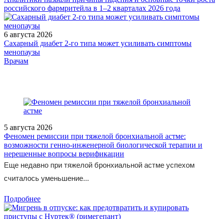
российского фармритейла в 1–2 кварталах 2026 года
6 августа 2026
Сахарный диабет 2‑го типа может усиливать симптомы
менопаузы
/doctor/surgery/Vulvarnyy_i_promezhnostnyy_varikoz_u_beremenny
Врачам
5 августа 2026
Феномен ремиссии при тяжелой бронхиальной астме:
возможности генно-инженерной биологической терапии и
нерешенные вопросы верификации
Еще недавно при тяжелой бронхиальной астме успехом
считалось уменьшение...
Подробнее