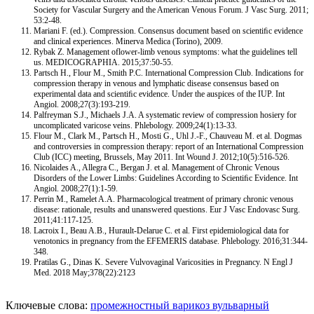
Society for Vascular Surgery and the American Venous Forum. J Vasc Surg. 2011;
53:2-48.
Mariani F. (ed.). Compression. Consensus document based on scientiﬁc evidence
and clinical experiences. Minerva Medica (Torino), 2009.
Rybak Z. Management oflower-limb venous symptoms: what the guidelines tell
us. MEDICOGRAPHIA. 2015;37:50-55.
Partsch H., Flour M., Smith P.C. International Compression Club. Indications for
compression therapy in venous and lymphatic disease consensus based on
experimental data and scientiﬁc evidence. Under the auspices of the IUP. Int
Angiol. 2008;27(3):193-219.
Palfreyman S.J., Michaels J.A. A systematic review of compression hosiery for
uncomplicated varicose veins. Phlebology. 2009;24(1):13-33.
Flour M., Clark M., Partsch H., Mosti G., Uhl J.-F., Chauveau M. et al. Dogmas
and controversies in compression therapy: report of an International Compression
Club (ICC) meeting, Brussels, May 2011. Int Wound J. 2012;10(5):516-526.
Nicolaides A., Allegra C., Bergan J. et al. Management of Chronic Venous
Disorders of the Lower Limbs: Guidelines According to Scientiﬁc Evidence. Int
Angiol. 2008;27(1):1-59.
Perrin M., Ramelet A.A. Pharmacological treatment of primary chronic venous
disease: rationale, results and unanswered questions. Eur J Vasc Endovasc Surg.
2011;41:117-125.
Lacroix I., Beau A.B., Hurault-Delarue C. et al. First epidemiological data for
venotonics in pregnancy from the EFEMERIS database. Phlebology. 2016;31:344-
348.
Pratilas G., Dinas K. Severe Vulvovaginal Varicosities in Pregnancy. N Engl J
Med. 2018 May;378(22):2123
Ключевые слова:
промежностный варикоз
вульварный