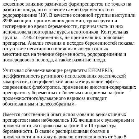
косвенное влияние различных фармпрепаратов не только на
развитие плода, но и течение самой беременности и
родоразрешения [18]. В качестве основной группы выступили
8998 женщин, принимавших диосмин, троксерутин и
геспередин во время беременности, причем часть из них
использовала повторные курсы венотоников. Контрольная
группа – 27962 беременных, не принимавших подобные
препараты. Анализ течения и исходов беременностей показал
отсутствие негативного влияния вышеуказанных
венотоников на течение беременности, родоразрешения и
послеродового периода, а также развитие плода.
Учитывая обнадеживающие результаты EFEMERIS,
неэффективность рутинного использования эластической
компрессии, специфический анальгезирующий эффект
современных флеботропов, применение диосмин-содержащих
препаратов у беременных с болевым синдромом на фоне
промежностного/вульварного варикоза выглядит
обоснованным и целесообразным.
Имеется собственный опыт использования веноактивных
препаратов: нами наблюдались 192 женщины с вульварным и
промежностным варикозом на фоне II и III триместра
беременности. В связи с распирающими болями в
промежности и по ходу вариксов интенсивность от 5 до 8