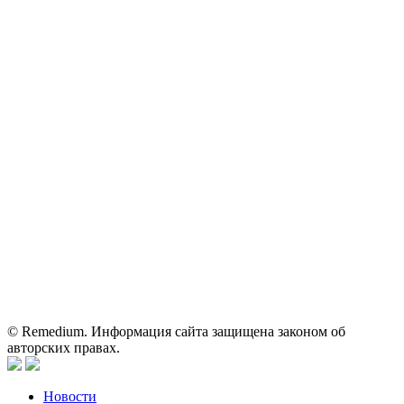
71
ОГРН: 1067746819470 ИНН: 7701669956
Контактные данные: Телефон:
+7 (495) 780-34-25
|
Электронная почта:
reklama@remedium.ru
На сайте используются изображения по лицензии
Shutterstock/FOTODOM, соблюдаются авторские права.
Вся информация, размещенная на веб-сайте, предназначена
исключительно для работников здравоохранения. Информация
о препаратах, отпускаемых по рецепту, предназначена только
для медицинских и фармацевтических специалистов.
Информация, содержащаяся на сайте, не должна использоваться
пациентами для принятия самостоятельного решения о
применении представленных лекарственных препаратов и не
может служить заменой очной консультации врача.
© Remedium. Информация сайта защищена законом об
авторских правах.
Новости