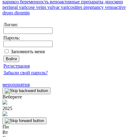
варикоз
беременность
веноактивные препараты
диосмин
perineal varicose veins
vulvar varicosities
pregnancy
venoactive
drugs
diosmin
Логин:
Пароль:
Запомнить меня
Регистрация
Забыли свой пароль?
мероприятия
Веберите
2025
Пн
Вт