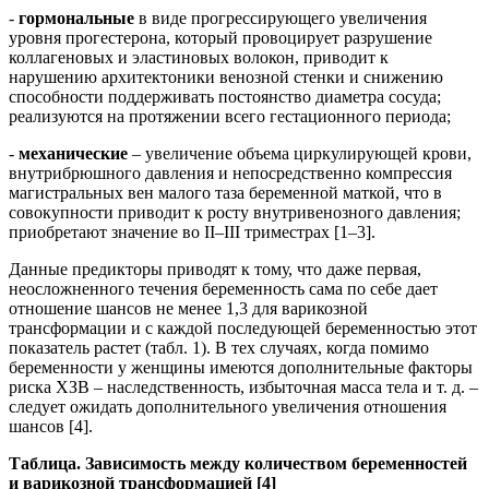
-
гормональные
в виде прогрессирующего увеличения
уровня прогестерона, который провоцирует разрушение
коллагеновых и эластиновых волокон, приводит к
нарушению архитектоники венозной стенки и снижению
способности поддерживать постоянство диаметра сосуда;
реализуются на протяжении всего гестационного периода;
-
механические
– увеличение объема циркулирующей крови,
внутрибрюшного давления и непосредственно компрессия
магистральных вен малого таза беременной маткой, что в
совокупности приводит к росту внутривенозного давления;
приобретают значение во II–III триместрах [1–3].
Данные предикторы приводят к тому, что даже первая,
неосложненного течения беременность сама по себе дает
отношение шансов не менее 1,3 для варикозной
трансформации и с каждой последующей беременностью этот
показатель растет (табл. 1). В тех случаях, когда помимо
беременности у женщины имеются дополнительные факторы
риска ХЗВ – наследственность, избыточная масса тела и т. д. –
следует ожидать дополнительного увеличения отношения
шансов [4].
Таблица. Зависимость между количеством беременностей
и варикозной трансформацией [4]