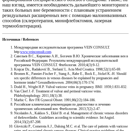
наш взгляд, имеется необходимость дальнейшего мониторинга
таких больных вне беременности с плановым устранением
резидуальных расширенных вен с помощью малоинвазивных
способов (склеротерапия, минифлебэктомия, лазерная
термооблитерация).
Источники / References
Международная исследовательская программа VEIN CONSULT.
http:
www.veinconsult.com
.
Савельев В.С., Кириенко А.И., Богачев В.Ю. Хронические заболевания вен в
Российской Федерации. Результаты международной исследовательской
программы VEIN CONSULT. Флебология. 2010;4(3):9-12.
Krajcar Dz., Radaković B., Stefanić L. Acta Med Croatica. 1998;52(1):65-69.
Bromen K., Pannier-Fischer F., Stang A., Rabe E., Bock E., Jöckel K.-H. Should
sex speciﬁc differences in venous diseases be explained by pregnancies and
hormone intake? Gesundheitswesen. 2004;66(3):170-174.
Dodd H., Wright H.P. Vulval varicose veins in pregnancy. BMJ. 1959;1:831-832.
Van Cleef J.-F. Treatment of vulvar and perineal varicose veins.
Phlebolymphology. 2011;18(1):38.
Marhic С. Rev FR Gynecol Obstet. 1991;86(2/2):184-186.
Российские клинические рекомендации по диагностике и лечению
хронических заболеваний вен. Флебология. 2013;7(2):2-47.
Nicolaides A., Kakkos S., Eklof B. et al. Management of chronic venous disorders
of thelowerlimbs. Guidelines according to scientiﬁc evidence. Int Angiol.
2014;33(2):87-208.
Gloviczki P., Comerota A.J., Dalsing M.C. et al. The care of patients with varicose
veins and associated chronic venous diseases: Clinical practice guidelines of the