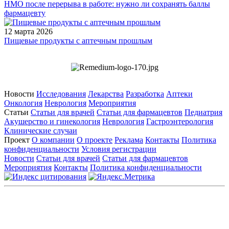
НМО после перерыва в работе: нужно ли сохранять баллы
фармацевту
12 марта 2026
Пищевые продукты с аптечным прошлым
Новости
Исследования
Лекарства
Разработка
Аптеки
Онкология
Неврология
Мероприятия
Статьи
Статьи для врачей
Статьи для фармацевтов
Педиатрия
Акушерство и гинекология
Неврология
Гастроэнтерология
Клинические случаи
Проект
О компании
О проекте
Реклама
Контакты
Политика
конфиденциальности
Условия регистрации
Новости
Статьи для врачей
Статьи для фармацевтов
Мероприятия
Контакты
Политика конфиденциальности
Общество с ограниченной ответственностью «ГРУППА
РЕМЕДИУМ»
Адрес местонахождения: 105082, г. Москва, ул. Бакунинская, д.