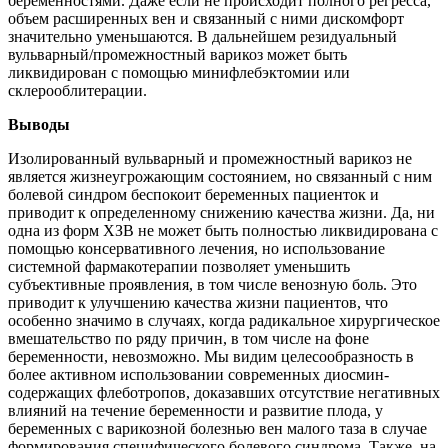
беременностями. Даже если не происходит полного регресса,
объем расширенных вен и связанный с ними дискомфорт
значительно уменьшаются. В дальнейшем резидуальный
вульварный/промежностный варикоз может быть
ликвидирован с помощью минифлебэктомии или
склерооблитерации.
Выводы
Изолированный вульварный и промежностный варикоз не
является жизнеугрожающим состоянием, но связанный с ним
болевой синдром беспокоит беременных пациенток и
приводит к определенному снижению качества жизни. Да, ни
одна из форм ХЗВ не может быть полностью ликвидирована с
помощью консервативного лечения, но использование
системной фармакотерапии позволяет уменьшить
субъективные проявления, в том числе венозную боль. Это
приводит к улучшению качества жизни пациентов, что
особенно значимо в случаях, когда радикальное хирургическое
вмешательство по ряду причин, в том числе на фоне
беременности, невозможно. Мы видим целесообразность в
более активном использовании современных диосмин-
содержащих флеботропов, доказавших отсутствие негативных
влияний на течение беременности и развитие плода, у
беременных с варикозной болезнью вен малого таза в случае
формирования специфического болевого синдрома. Также, на