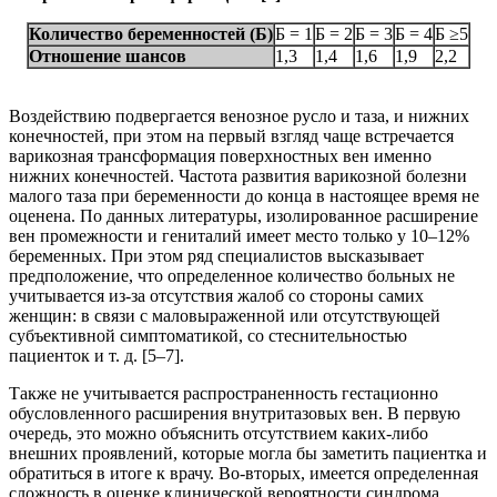
Количество
беременностей
(Б)
Б = 1
Б = 2
Б = 3
Б = 4
Б ≥5
Отношение шансов
1,3
1,4
1,6
1,9
2,2
Воздействию подвергается венозное русло и таза, и нижних
конечностей, при этом на первый взгляд чаще встречается
варикозная трансформация поверхностных вен именно
нижних конечностей. Частота развития варикозной болезни
малого таза при беременности до конца в настоящее время не
оценена. По данных литературы, изолированное расширение
вен промежности и гениталий имеет место только у 10–12%
беременных. При этом ряд специалистов высказывает
предположение, что определенное количество больных не
учитывается из-за отсутствия жалоб со стороны самих
женщин: в связи с маловыраженной или отсутствующей
субъективной симптоматикой, со стеснительностью
пациенток и т. д. [5–7].
Также не учитывается распространенность гестационно
обусловленного расширения внутритазовых вен. В первую
очередь, это можно объяснить отсутствием каких-либо
внешних проявлений, которые могла бы заметить пациентка и
обратиться в итоге к врачу. Во-вторых, имеется определенная
сложность в оценке клинической вероятности синдрома