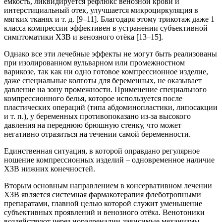
емкость, ликвидируется рефлюкс венозной крови и
интерстициальный отек, улучшается микроциркуляция в
мягких тканях и т. д. [9–11]. Благодаря этому трикотаж даже 1
класса компрессии эффективен в устранении субъективной
симптоматики ХЗВ и венозного отёка [13–15].
Однако все эти лечебные эффекты не могут быть реализованы
при изолированном вульварном или промежностном
варикозе, так как ни одно готовое компрессионное изделие,
даже специальные колготы для беременных, не оказывает
давление на зону промежности. Применение специального
компрессионного белья, которое используется после
пластических операций (типа абдоминопластики, липосакции
и т. п.), у беременных противопоказано из-за высокого
давления на переднюю брюшную стенку, что может
негативно отразиться на течении самой беременности.
Единственная ситуация, в которой оправдано регулярное
ношение компрессионных изделий – одновременное наличие
ХЗВ нижних конечностей.
Вторым основным направлением в консервативном лечении
ХЗВ является системная фармакотерапия флеботропными
препаратами, главной целью которой служит уменьшение
субъективных проявлений и венозного отёка. Венотоники
воздействуют через норадреналин-зависимые механизмы,