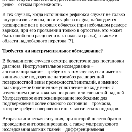
редко – отеком промежности.
В тех случаях, когда источником рефлюкса служат не только
внутритазовые вены, но и v.saphena magna, наблюдается
расширение вен в паховых областях (при небольшом размере
варикса, при его проявлении только в ортостазе, это может
быть ошибочно расценено как паховая грыжа), а также в
области надлобкового перетока [7].
Требуется ли инструментальное обследование?
В большинстве случаев осмотра достаточно для постановки
диагноза. Инструментальное исследование –
ангиосканирование – требуется в том случае, если имеется
клиническое подозрение на тромбоз расширенной
поверхностной вены промежности/гениталий, а именно:
пальпируемое болезненное уплотнение по ходу вены с
изменением цвета кожных покровов или слизистой над ней.
Ультразвуковое ангиосканирование необходимо для
подтверждения более опасного состояния – тромбоза, –
которое требует совершенно иных тактических подходов.
Вторая клиническая ситуация, при которой целесообразно
проведение ангиосканирования, а также ультразвукового
исследования мягких тканей – дифференциальная