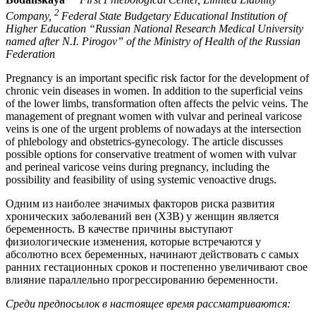
2
Company,
Federal State Budgetary Educational Institution of
Higher Education “Russian National Research Medical University
named after N.I. Pirogov” of the Ministry of Health of the Russian
Federation
Pregnancy is an important specific risk factor for the development of
chronic vein diseases in women. In addition to the superficial veins
of the lower limbs, transformation often affects the pelvic veins. The
management of pregnant women with vulvar and perineal varicose
veins is one of the urgent problems of nowadays at the intersection
of phlebology and obstetrics-gynecology. The article discusses
possible options for conservative treatment of women with vulvar
and perineal varicose veins during pregnancy, including the
possibility and feasibility of using systemic venoactive drugs.
Одним из наиболее значимых факторов риска развития
хронических заболеваний вен (ХЗВ) у женщин является
беременность. В качестве причины выступают
физиологические изменения, которые встречаются у
абсолютно всех беременных, начинают действовать с самых
ранних гестационных сроков и постепенно увеличивают свое
влияние параллельно прогрессированию беременности.
Среди предпосылок в настоящее время рассматриваются: