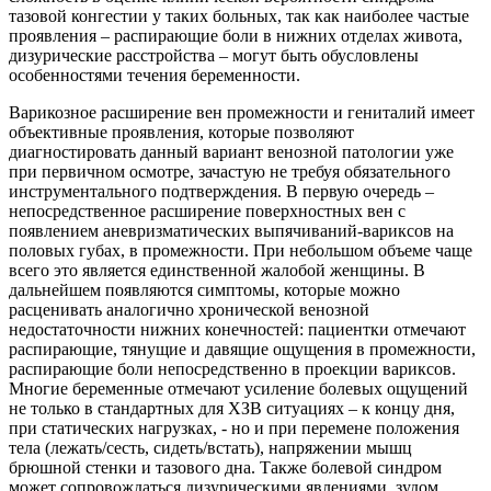
тазовой конгестии у таких больных, так как наиболее частые
проявления – распирающие боли в нижних отделах живота,
дизурические расстройства – могут быть обусловлены
особенностями течения беременности.
Варикозное расширение вен промежности и гениталий имеет
объективные проявления, которые позволяют
диагностировать данный вариант венозной патологии уже
при первичном осмотре, зачастую не требуя обязательного
инструментального подтверждения. В первую очередь –
непосредственное расширение поверхностных вен с
появлением аневризматических выпячиваний-вариксов на
половых губах, в промежности. При небольшом объеме чаще
всего это является единственной жалобой женщины. В
дальнейшем появляются симптомы, которые можно
расценивать аналогично хронической венозной
недостаточности нижних конечностей: пациентки отмечают
распирающие, тянущие и давящие ощущения в промежности,
распирающие боли непосредственно в проекции вариксов.
Многие беременные отмечают усиление болевых ощущений
не только в стандартных для ХЗВ ситуациях – к концу дня,
при статических нагрузках, - но и при перемене положения
тела (лежать/сесть, сидеть/встать), напряжении мышц
брюшной стенки и тазового дна. Также болевой синдром
может сопровождаться дизурическими явлениями, зудом,