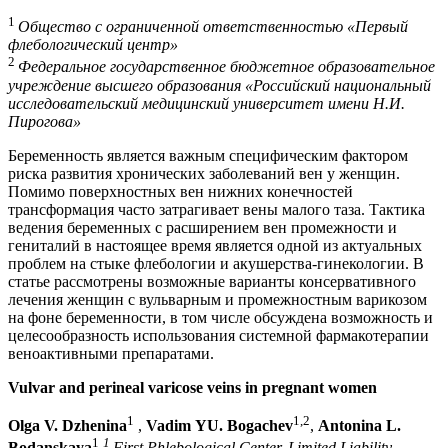
1
Общество с ограниченной ответственностью «Первый
флебологический центр»
2
Федеральное государственное бюджетное образовательное
учреждение высшего образования «Российский национальный
исследовательский медицинский университет имени Н.И.
Пирогова»
Беременность является важным специфическим фактором
риска развития хронических заболеваний вен у женщин.
Помимо поверхностных вен нижних конечностей
трансформация часто затрагивает вены малого таза. Тактика
ведения беременных с расширением вен промежности и
гениталий в настоящее время является одной из актуальных
проблем на стыке флебологии и акушерства-гинекологии. В
статье рассмотрены возможные варианты консервативного
лечения женщин с вульварным и промежностным варикозом
на фоне беременности, в том числе обсуждена возможность и
целесообразность использования системной фармакотерапии
веноактивными препаратами.
Vulvar and perineal varicose veins in pregnant women
1
1,2
Olga
V. Dzhenina
,
Vadim YU.
Bogachev
,
Antonina L.
1
1
Bodanskaya
First Phlebological Center, Limited Liability