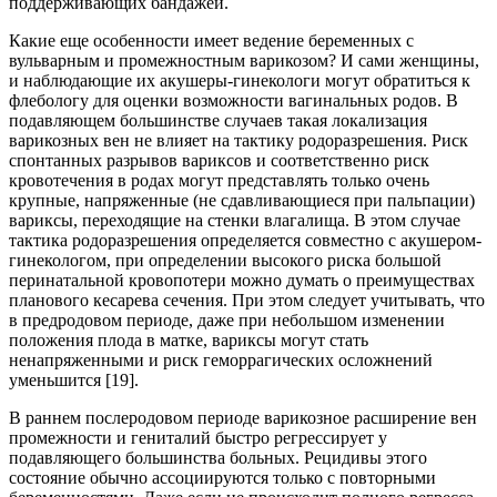
поддерживающих бандажей.
Какие еще особенности имеет ведение беременных с
вульварным и промежностным варикозом? И сами женщины,
и наблюдающие их акушеры-гинекологи могут обратиться к
флебологу для оценки возможности вагинальных родов. В
подавляющем большинстве случаев такая локализация
варикозных вен не влияет на тактику родоразрешения. Риск
спонтанных разрывов вариксов и соответственно риск
кровотечения в родах могут представлять только очень
крупные, напряженные (не сдавливающиеся при пальпации)
вариксы, переходящие на стенки влагалища. В этом случае
тактика родоразрешения определяется совместно с акушером-
гинекологом, при определении высокого риска большой
перинатальной кровопотери можно думать о преимуществах
планового кесарева сечения. При этом следует учитывать, что
в предродовом периоде, даже при небольшом изменении
положения плода в матке, вариксы могут стать
ненапряженными и риск геморрагических осложнений
уменьшится [19].
В раннем послеродовом периоде варикозное расширение вен
промежности и гениталий быстро регрессирует у
подавляющего большинства больных. Рецидивы этого
состояние обычно ассоциируются только с повторными