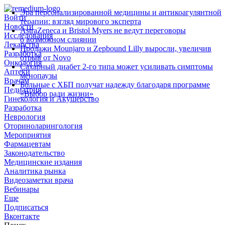
Эра персонализированной медицины и антикоагулянтной
Войти
терапии: взгляд мирового эксперта
Новости
AstraZeneca и Bristol Myers не ведут переговоры
Исследования
о возможном слиянии
Лекарства
Продажи Mounjaro и Zepbound Lilly выросли, увеличив
Разработка
отрыв от Novo
Онкология
Сахарный диабет 2‑го типа может усиливать симптомы
Аптеки
менопаузы
Врачам
Больные с ХБП получат надежду благодаря программе
Педиатрия
«Выбор ради жизни»
Гинекология и Акушерство
Разработка
Неврология
Оториноларингология
Мероприятия
Фармацевтам
Законодательство
Медицинские издания
Аналитика рынка
Видеозаметки врача
Вебинары
Еще
Подписаться
Вконтакте