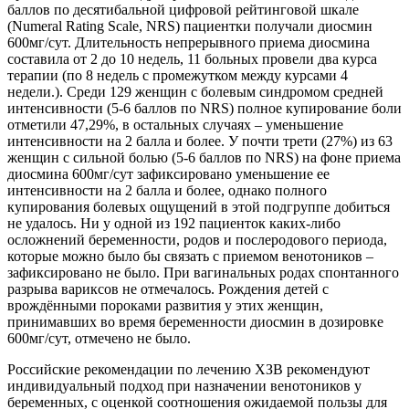
баллов по десятибальной цифровой рейтинговой шкале
(Numeral Rating Scale, NRS) пациентки получали диосмин
600мг/сут. Длительность непрерывного приема диосмина
составила от 2 до 10 недель, 11 больных провели два курса
терапии (по 8 недель с промежутком между курсами 4
недели.). Среди 129 женщин с болевым синдромом средней
интенсивности (5-6 баллов по NRS) полное купирование боли
отметили 47,29%, в остальных случаях – уменьшение
интенсивности на 2 балла и более. У почти трети (27%) из 63
женщин с сильной болью (5-6 баллов по NRS) на фоне приема
диосмина 600мг/сут зафиксировано уменьшение ее
интенсивности на 2 балла и более, однако полного
купирования болевых ощущений в этой подгруппе добиться
не удалось. Ни у одной из 192 пациенток каких-либо
осложнений беременности, родов и послеродового периода,
которые можно было бы связать с приемом венотоников –
зафиксировано не было. При вагинальных родах спонтанного
разрыва вариксов не отмечалось. Рождения детей с
врождёнными пороками развития у этих женщин,
принимавших во время беременности диосмин в дозировке
600мг/сут, отмечено не было.
Российские рекомендации по лечению ХЗВ рекомендуют
индивидуальный подход при назначении венотоников у
беременных, с оценкой соотношения ожидаемой пользы для