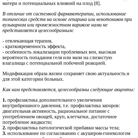
матери и потенциальных влияний на плод [8].
В отличие от системной фармакотерапии, использование
топических средств на основе гепарина или венотоников при
вульварном или промежностном варикозе нами не
представляется целесообразным:
- отвлекающая терапия,
- кратковременность эффекта,
- особенность локализации проблемных вен, высокая
вероятность попадания геля или мази на слизистую
влагалища с потенциальной побочной реакцией.
Модификация образа жизни сохраняет свою актуальность и
для этой категории больных.
Как нам представляется, целесообразны следующие акценты:
1.
профилактика дополнительного увеличения
внутрибрюшного давления, т.е. профилактика запоров:
двигательная активность, рациональное питание с
употреблением овощей, круп, клетчатки, достаточное
потребление жидкости;
2.
профилактика патологической прибавки массы тела;
3.
использование по согласованию с акушером-гинекологом