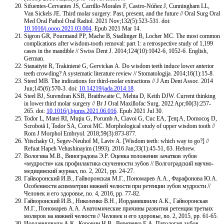
Sifuentes-Cervantes JS, Carrillo-Morales F, Castro-Núñez J, Cunningham LL,
Van Sickels JE. Third molar surgery: Past, present, and the future // Oral Surg Oral
Med Oral Pathol Oral Radiol. 2021 Nov;132(5):523-531. doi:
10.1016/j.oooo.2021.03.004
. Epub 2021 Mar 14.
Sigron GR, Pourmand PP, Mache B, Stadlinger B, Locher MC. The most common
complications after wisdom-tooth removal: part 1: a retrospective study of 1,199
cases in the mandible // Swiss Dent J. 2014;124(10):1042-6, 1052-6. English,
German.
Stanaitytė R, Trakinienė G, Gervickas A. Do wisdom teeth induce lower anterior
teeth crowding? A systematic literature review // Stomatologija. 2014;16(1):15-8.
Steed MB. The indications for third-molar extractions // J Am Dent Assoc. 2014
Jun;145(6):570-3. doi:
10.14219/jada.2014.18
.
Steel BJ, Surendran KSB, Braithwaite C, Mehta D, Keith DJW. Current thinking
in lower third molar surgery // Br J Oral Maxillofac Surg. 2022 Apr;60(3):257-
265. doi:
10.1016/j.bjoms.2021.06.016
. Epub 2021 Jul 30.
Todor L, Matei RI, Muţiu G, Porumb A, Ciavoi G, Cuc EA, Ţenţ A, Domocoş D,
Scrobotă I, Todor SA, Coroi MC. Morphological study of upper wisdom tooth //
Rom J Morphol Embryol. 2018;59(3):873-877.
Yitschaky O, Segev-Neuhof M, Laviv A. [Wisdom teeth: which way to go?] //
Refuat Hapeh Vehashinayim (1993). 2016 Jan;33(1):45-51, 63. Hebrew.
Вологина М.В., Виноградова Э.Р. Оценка положения зачатков зубов
«мудрости» как профилактика скученности зубов // Волгоградский научно-
медицинский журнал, no. 2, 2021, pp. 24-27.
Гайворонский И.В., Гайворонская М.Г., Пономарев А.А., Фарафонова Ю.А.
Особенности асимметрии нижней челюсти при ретенции зубов мудрости //
Человек и его здоровье, no. 4, 2016, pp. 77-82.
Гайворонский И.В., Николенко В.Н., Иорданишвили А.К., Гайворонская
М.Г., Пономарев А.А. Анатомические причины развития ретенции третьих
моляров на нижней челюсти // Человек и его здоровье, no. 2, 2015, pp. 61-65.
Иорданишвили А.К., Коровин Н.В., Веретенко Е.А. Патология зубов