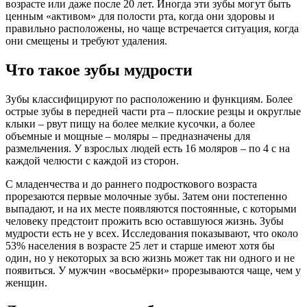
возрасте или даже после 20 лет. Иногда эти зубы могут быть
ценным «активом» для полости рта, когда они здоровы и
правильно расположены, но чаще встречается ситуация, когда
они смещены и требуют удаления.
Что такое зубы мудрости
Зубы классифицируют по расположению и функциям. Более
острые зубы в передней части рта – плоские резцы и округлые
клыки – рвут пищу на более мелкие кусочки, а более
объемные и мощные – моляры – предназначены для
размельчения. У взрослых людей есть 16 моляров – по 4 с на
каждой челюсти с каждой из сторон.
С младенчества и до раннего подросткового возраста
прорезаются первые молочные зубы. Затем они постепенно
выпадают, и на их месте появляются постоянные, с которыми
человеку предстоит прожить всю оставшуюся жизнь. Зубы
мудрости есть не у всех. Исследования показывают, что около
53% населения в возрасте 25 лет и старше имеют хотя бы
один, но у некоторых за всю жизнь может так ни одного и не
появиться. У мужчин «восьмёрки» прорезываются чаще, чем у
женщин.