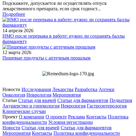
Подскажите, допускается ли осуществлять отпуск
лекарственного препарата, если срок годност...
Подробнее
14 апреля 2026
НМО после перерыва в работе: нужно ли сохранять баллы
фармацевту
12 марта 2026
Пищевые продукты с аптечным прошлым
Новости
Исследования
Лекарства
Разработка
Аптеки
Онкология
Неврология
Мероприятия
Статьи
Статьи для врачей
Статьи для фармацевтов
Педиатрия
Акушерство и гинекология
Неврология
Гастроэнтерология
Клинические случаи
Проект
О компании
О проекте
Реклама
Контакты
Политика
конфиденциальности
Условия регистрации
Новости
Статьи для врачей
Статьи для фармацевтов
Мероприятия
Контакты
Политика конфиденциальности