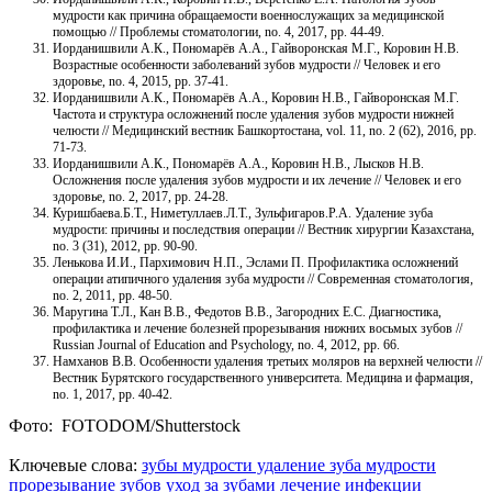
мудрости как причина обращаемости военнослужащих за медицинской
помощью // Проблемы стоматологии, no. 4, 2017, pp. 44-49.
Иорданишвили А.К., Пономарёв А.А., Гайворонская М.Г., Коровин Н.В.
Возрастные особенности заболеваний зубов мудрости // Человек и его
здоровье, no. 4, 2015, pp. 37-41.
Иорданишвили А.К., Пономарёв А.А., Коровин Н.В., Гайворонская М.Г.
Частота и структура осложнений после удаления зубов мудрости нижней
челюсти // Медицинский вестник Башкортостана, vol. 11, no. 2 (62), 2016, pp.
71-73.
Иорданишвили А.К., Пономарёв А.А., Коровин Н.В., Лысков Н.В.
Осложнения после удаления зубов мудрости и их лечение // Человек и его
здоровье, no. 2, 2017, pp. 24-28.
Куришбаева.Б.Т., Ниметуллаев.Л.Т., Зульфигаров.Р.А. Удаление зуба
мудрости: причины и последствия операции // Вестник хирургии Казахстана,
no. 3 (31), 2012, pp. 90-90.
Ленькова И.И., Пархимович Н.П., Эслами П. Профилактика осложнений
операции атипичного удаления зуба мудрости // Современная стоматология,
no. 2, 2011, pp. 48-50.
Маругина Т.Л., Кан В.В., Федотов В.В., Загородних Е.С. Диагностика,
профилактика и лечение болезней прорезывания нижних восьмых зубов //
Russian Journal of Education and Psychology, no. 4, 2012, pp. 66.
Намханов В.В. Особенности удаления третьих моляров на верхней челюсти //
Вестник Бурятского государственного университета. Медицина и фармация,
no. 1, 2017, pp. 40-42.
Фото: FOTODOM/Shutterstoсk
Ключевые слова:
зубы мудрости
удаление зуба мудрости
прорезывание зубов
уход за зубами
лечение инфекции