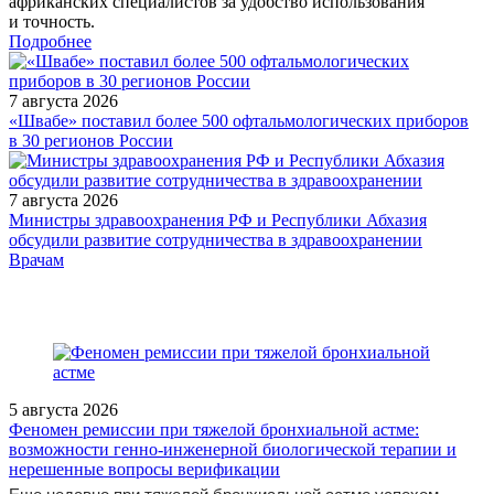
африканских специалистов за удобство использования
и точность.
Подробнее
7 августа 2026
«Швабе» поставил более 500 офтальмологических приборов
в 30 регионов России
7 августа 2026
Министры здравоохранения РФ и Республики Абхазия
обсудили развитие сотрудничества в здравоохранении
/doctor/stomatology/obyazatelno-li-udalyat-zuby-mudrosti/
Врачам
5 августа 2026
Феномен ремиссии при тяжелой бронхиальной астме:
возможности генно-инженерной биологической терапии и
нерешенные вопросы верификации