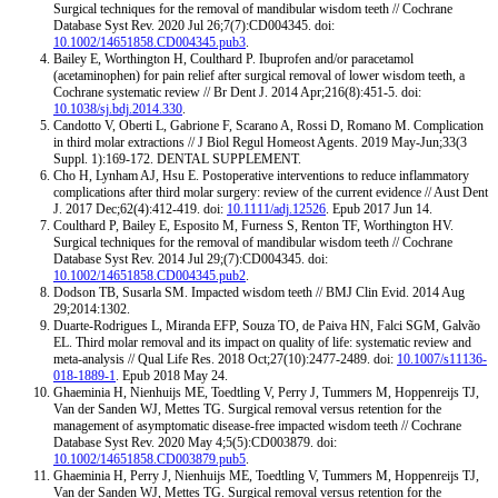
Surgical techniques for the removal of mandibular wisdom teeth // Cochrane
Database Syst Rev. 2020 Jul 26;7(7):CD004345. doi:
10.1002/14651858.CD004345.pub3
.
Bailey E, Worthington H, Coulthard P. Ibuprofen and/or paracetamol
(acetaminophen) for pain relief after surgical removal of lower wisdom teeth, a
Cochrane systematic review // Br Dent J. 2014 Apr;216(8):451-5. doi:
10.1038/sj.bdj.2014.330
.
Candotto V, Oberti L, Gabrione F, Scarano A, Rossi D, Romano M. Complication
in third molar extractions // J Biol Regul Homeost Agents. 2019 May-Jun;33(3
Suppl. 1):169-172. DENTAL SUPPLEMENT.
Cho H, Lynham AJ, Hsu E. Postoperative interventions to reduce inflammatory
complications after third molar surgery: review of the current evidence // Aust Dent
J. 2017 Dec;62(4):412-419. doi:
10.1111/adj.12526
. Epub 2017 Jun 14.
Coulthard P, Bailey E, Esposito M, Furness S, Renton TF, Worthington HV.
Surgical techniques for the removal of mandibular wisdom teeth // Cochrane
Database Syst Rev. 2014 Jul 29;(7):CD004345. doi:
10.1002/14651858.CD004345.pub2
.
Dodson TB, Susarla SM. Impacted wisdom teeth // BMJ Clin Evid. 2014 Aug
29;2014:1302.
Duarte-Rodrigues L, Miranda EFP, Souza TO, de Paiva HN, Falci SGM, Galvão
EL. Third molar removal and its impact on quality of life: systematic review and
meta-analysis // Qual Life Res. 2018 Oct;27(10):2477-2489. doi:
10.1007/s11136-
018-1889-1
. Epub 2018 May 24.
Ghaeminia H, Nienhuijs ME, Toedtling V, Perry J, Tummers M, Hoppenreijs TJ,
Van der Sanden WJ, Mettes TG. Surgical removal versus retention for the
management of asymptomatic disease-free impacted wisdom teeth // Cochrane
Database Syst Rev. 2020 May 4;5(5):CD003879. doi:
10.1002/14651858.CD003879.pub5
.
Ghaeminia H, Perry J, Nienhuijs ME, Toedtling V, Tummers M, Hoppenreijs TJ,
Van der Sanden WJ, Mettes TG. Surgical removal versus retention for the