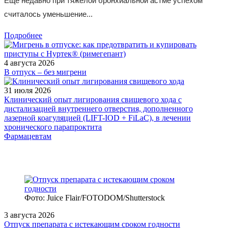
Еще недавно при тяжелой бронхиальной астме успехом
считалось уменьшение...
Подробнее
4 августа 2026
В отпуск – без мигрени
31 июля 2026
Клинический опыт лигирования свищевого хода с
дистализацией внутреннего отверстия, дополненного
лазерной коагуляцией (LIFT-IOD + FiLaC), в лечении
хронического парапроктита
Фармацевтам
Фото: Juice Flair/FOTODOM/Shutterstoсk
3 августа 2026
Отпуск препарата с истекающим сроком годности