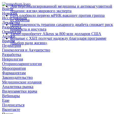
Эра персонализированной медицины и антикоагулянтной
Войти
терапии: взгляд мирового эксперта
Новости
FDA одобрило первую мРНК‑вакцину против гриппа
Исследования
от Moderna
Лекарства
Приверженность терапии сахарного диабета снижает риск
Разработка
инфаркта и инсульта
Онкология
Tarsus приобретет Alkeus за 800 млн долларов США
Аптеки
Больные с ХБП получат надежду благодаря программе
Врачам
«Выбор ради жизни»
Педиатрия
Гинекология и Акушерство
Разработка
Неврология
Оториноларингология
Мероприятия
Фармацевтам
Законодательство
Медицинские издания
Аналитика рынка
Видеозаметки врача
Вебинары
Еще
Подписаться
Вконтакте