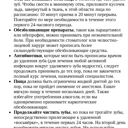
зуб. Чтобы свести к минимуму отек, приложите кусочек
льда, завернутый в ткань, к этой области лица по
расписанию: 10 минут приема и 20 минут перерыва.
Повторяйте по мере необходимости в течение этого
первого 24-часового периода.
Обезболивающие препараты
, такие как парацетамол
или ибупрофен, можно принимать при незначительной
боли. При необходимости стоматолог или челюстно-
лицевой хирург может прописать более
сильнодействующие обезболивающие средства.
Антибиотики
, которые могли быть прописаны врачом
до удаления зуба (для лечения любой активной
инфекции вокруг удаляемого зуба мудрости), следует
продолжать принимать до тех пор, пока не закончится
полный курс лечения, назначенный специалистом.
Пища
должна быть ограничена жидкой диетой до тех
пор, пока не пройдет онемение от анестезии. Ешьте
мягкую пищу в течение нескольких дней. Также
избегайте употребления алкоголя, если вы
одновременно принимаете наркотические
обезболивающие.
Продолжайте чистить зубы
, но пока не трогайте зубы,
непосредственно прилегающие к удаленной
«восьмёрке», в течение первых 24 часов. На второй день
возобновите мягкую чистку зубов. Не используйте