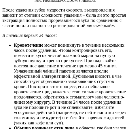
Фото: Pressmaster/FOTODOM/Shutterstoсk
После удаления зубов мудрости скорость выздоровления
зависит от степени сложности удаления – была ли это простая
экстракция полностью прорезавшегося зуба по сравнению с
частично или полностью ретенированной «восьмёркой».
В течение первых 24 часов:
Кровотечение
может возникнуть в течение нескольких
часов после удаления. Чтобы контролировать его,
поместите кусок чистой влажной марли на пустую
зубную лунку и крепко прикусите. Прикладывайте
постоянное давление в течение примерно 45 минут.
Увлажненный чайный пакетик является вполне
эффективной альтернативой. Дубильная кислота в чае
способствует образованию заживляющих сгустков
крови. Повторите этот процесс, если небольшое
кровотечение продолжается; если сильное кровотечение
продолжается, обратитесь к стоматологу или челюстно-
лицевому хирургу. В течение 24 часов после удаления
зуба не полощите рот и не сплевывайте, избегайте
«сосущих» действий (например, не пейте напитки через
соломинку и не курите) и избегайте горячих жидкостей
(таких как кофе или суп).
Обычно возникает отек лица
в области, где был удален