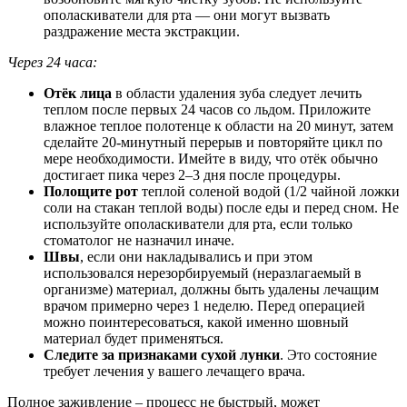
ополаскиватели для рта — они могут вызвать
раздражение места экстракции.
Через 24 часа:
Отёк лица
в области удаления зуба следует лечить
теплом после первых 24 часов со льдом. Приложите
влажное теплое полотенце к области на 20 минут, затем
сделайте 20-минутный перерыв и повторяйте цикл по
мере необходимости. Имейте в виду, что отёк обычно
достигает пика через 2–3 дня после процедуры.
Полощите рот
теплой соленой водой (1/2 чайной ложки
соли на стакан теплой воды) после еды и перед сном. Не
используйте ополаскиватели для рта, если только
стоматолог не назначил иначе.
Швы
, если они накладывались и при этом
использовался нерезорбируемый (неразлагаемый в
организме) материал, должны быть удалены лечащим
врачом примерно через 1 неделю. Перед операцией
можно поинтересоваться, какой именно шовный
материал будет применяться.
Следите за признаками сухой лунки
. Это состояние
требует лечения у вашего лечащего врача.
Полное заживление – процесс не быстрый, может