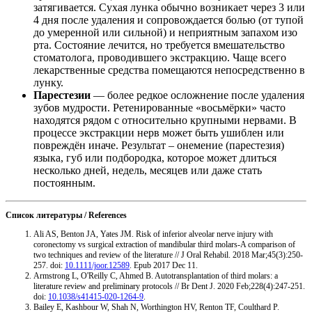
затягивается. Сухая лунка обычно возникает через 3 или
4 дня после удаления и сопровождается болью (от тупой
до умеренной или сильной) и неприятным запахом изо
рта. Состояние лечится, но требуется вмешательство
стоматолога, проводившего экстракцию. Чаще всего
лекарственные средства помещаются непосредственно в
лунку.
Парестезии
— более редкое осложнение после удаления
зубов мудрости. Ретенированные «восьмёрки» часто
находятся рядом с относительно крупными нервами. В
процессе экстракции нерв может быть ушиблен или
повреждён иначе. Результат – онемение (парестезия)
языка, губ или подбородка, которое может длиться
несколько дней, недель, месяцев или даже стать
постоянным.
Список литературы / References
Ali AS, Benton JA, Yates JM. Risk of inferior alveolar nerve injury with
coronectomy vs surgical extraction of mandibular third molars-A comparison of
two techniques and review of the literature // J Oral Rehabil. 2018 Mar;45(3):250-
257. doi:
10.1111/joor.12589
. Epub 2017 Dec 11.
Armstrong L, O'Reilly C, Ahmed B. Autotransplantation of third molars: a
literature review and preliminary protocols // Br Dent J. 2020 Feb;228(4):247-251.
doi:
10.1038/s41415-020-1264-9
.
Bailey E, Kashbour W, Shah N, Worthington HV, Renton TF, Coulthard P.