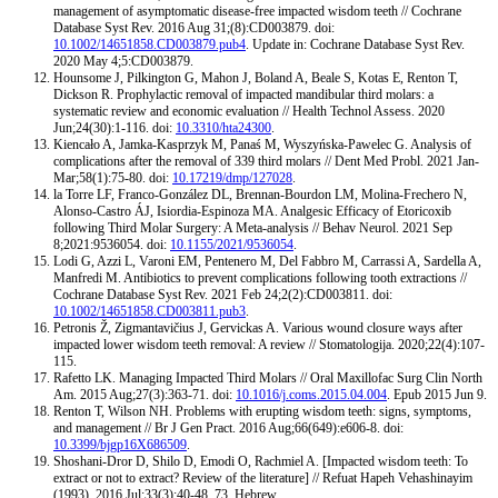
management of asymptomatic disease-free impacted wisdom teeth // Cochrane
Database Syst Rev. 2016 Aug 31;(8):CD003879. doi:
10.1002/14651858.CD003879.pub4
. Update in: Cochrane Database Syst Rev.
2020 May 4;5:CD003879.
Hounsome J, Pilkington G, Mahon J, Boland A, Beale S, Kotas E, Renton T,
Dickson R. Prophylactic removal of impacted mandibular third molars: a
systematic review and economic evaluation // Health Technol Assess. 2020
Jun;24(30):1-116. doi:
10.3310/hta24300
.
Kiencało A, Jamka-Kasprzyk M, Panaś M, Wyszyńska-Pawelec G. Analysis of
complications after the removal of 339 third molars // Dent Med Probl. 2021 Jan-
Mar;58(1):75-80. doi:
10.17219/dmp/127028
.
la Torre LF, Franco-González DL, Brennan-Bourdon LM, Molina-Frechero N,
Alonso-Castro ÁJ, Isiordia-Espinoza MA. Analgesic Efficacy of Etoricoxib
following Third Molar Surgery: A Meta-analysis // Behav Neurol. 2021 Sep
8;2021:9536054. doi:
10.1155/2021/9536054
.
Lodi G, Azzi L, Varoni EM, Pentenero M, Del Fabbro M, Carrassi A, Sardella A,
Manfredi M. Antibiotics to prevent complications following tooth extractions //
Cochrane Database Syst Rev. 2021 Feb 24;2(2):CD003811. doi:
10.1002/14651858.CD003811.pub3
.
Petronis Ž, Zigmantavičius J, Gervickas A. Various wound closure ways after
impacted lower wisdom teeth removal: A review // Stomatologija. 2020;22(4):107-
115.
Rafetto LK. Managing Impacted Third Molars // Oral Maxillofac Surg Clin North
Am. 2015 Aug;27(3):363-71. doi:
10.1016/j.coms.2015.04.004
. Epub 2015 Jun 9.
Renton T, Wilson NH. Problems with erupting wisdom teeth: signs, symptoms,
and management // Br J Gen Pract. 2016 Aug;66(649):e606-8. doi:
10.3399/bjgp16X686509
.
Shoshani-Dror D, Shilo D, Emodi O, Rachmiel A. [Impacted wisdom teeth: To
extract or not to extract? Review of the literature] // Refuat Hapeh Vehashinayim
(1993). 2016 Jul;33(3):40-48, 73. Hebrew.