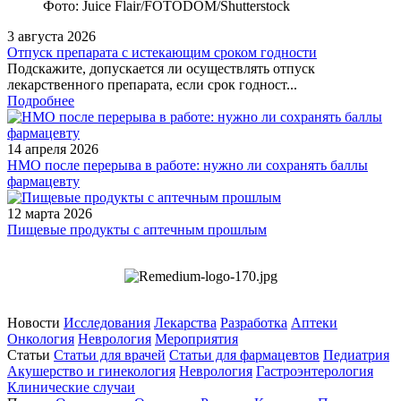
Фото: Juice Flair/FOTODOM/Shutterstoсk
3 августа 2026
Отпуск препарата с истекающим сроком годности
Подскажите, допускается ли осуществлять отпуск
лекарственного препарата, если срок годност...
Подробнее
14 апреля 2026
НМО после перерыва в работе: нужно ли сохранять баллы
фармацевту
12 марта 2026
Пищевые продукты с аптечным прошлым
Новости
Исследования
Лекарства
Разработка
Аптеки
Онкология
Неврология
Мероприятия
Статьи
Статьи для врачей
Статьи для фармацевтов
Педиатрия
Акушерство и гинекология
Неврология
Гастроэнтерология
Клинические случаи