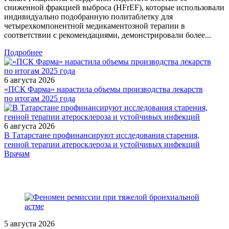
сниженной фракцией выброса (HFrEF), которые использовали
индивидуально подобранную политаблетку для
четырехкомпонентной медикаментозной терапии в
соответствии с рекомендациями, демонстрировали более...
Подробнее
6 августа 2026
«ПСК Фарма» нарастила объемы производства лекарств
по итогам 2025 года
6 августа 2026
В Татарстане профинансируют исследования старения,
генной терапии атеросклероза и устойчивых инфекций
/doctor/rheumatology/Ostraya_revmaticheskaya_likhoradka/
Врачам
5 августа 2026