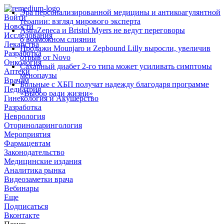
Эра персонализированной медицины и антикоагулянтной
Войти
терапии: взгляд мирового эксперта
Новости
AstraZeneca и Bristol Myers не ведут переговоры
Исследования
о возможном слиянии
Лекарства
Продажи Mounjaro и Zepbound Lilly выросли, увеличив
Разработка
отрыв от Novo
Онкология
Сахарный диабет 2‑го типа может усиливать симптомы
Аптеки
менопаузы
Врачам
Больные с ХБП получат надежду благодаря программе
Педиатрия
«Выбор ради жизни»
Гинекология и Акушерство
Разработка
Неврология
Оториноларингология
Мероприятия
Фармацевтам
Законодательство
Медицинские издания
Аналитика рынка
Видеозаметки врача
Вебинары
Еще
Подписаться
Вконтакте