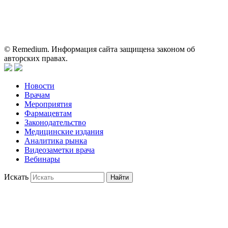
пациентами для принятия самостоятельного решения о
применении представленных лекарственных препаратов и не
может служить заменой очной консультации врача.
© Remedium. Информация сайта защищена законом об
авторских правах.
Новости
Врачам
Мероприятия
Фармацевтам
Законодательство
Медицинские издания
Аналитика рынка
Видеозаметки врача
Вебинары
Искать
Найти