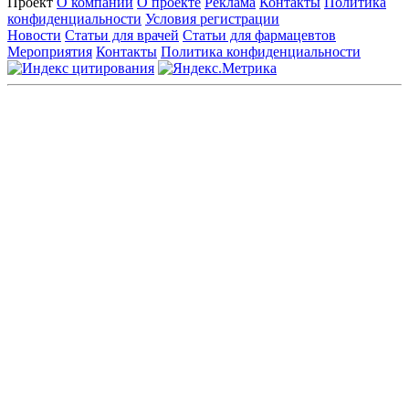
Проект
О компании
О проекте
Реклама
Контакты
Политика
конфиденциальности
Условия регистрации
Новости
Статьи для врачей
Статьи для фармацевтов
Мероприятия
Контакты
Политика конфиденциальности
Общество с ограниченной ответственностью «ГРУППА
РЕМЕДИУМ»
Адрес местонахождения: 105082, г. Москва, ул. Бакунинская, д.
71
ОГРН: 1067746819470 ИНН: 7701669956
Контактные данные: Телефон:
+7 (495) 780-34-25
|
Электронная почта:
reklama@remedium.ru
На сайте используются изображения по лицензии
Shutterstock/FOTODOM, соблюдаются авторские права.
Вся информация, размещенная на веб-сайте, предназначена
исключительно для работников здравоохранения. Информация
о препаратах, отпускаемых по рецепту, предназначена только
для медицинских и фармацевтических специалистов.
Информация, содержащаяся на сайте, не должна использоваться