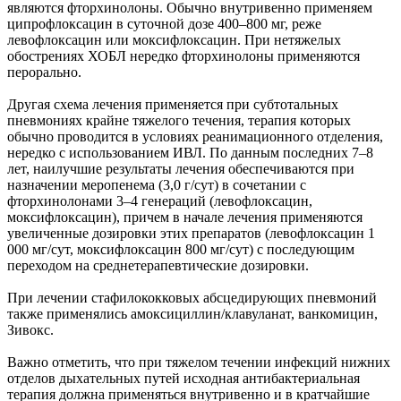
являются фторхинолоны. Обычно внутривенно применяем
ципрофлоксацин в суточной дозе 400–800 мг, реже
левофлоксацин или моксифлоксацин. При нетяжелых
обострениях ХОБЛ нередко фторхинолоны применяются
перорально.
Другая схема лечения применяется при субтотальных
пневмониях крайне тяжелого течения, терапия которых
обычно проводится в условиях реанимационного отделения,
нередко с использованием ИВЛ. По данным последних 7–8
лет, наилучшие результаты лечения обеспечиваются при
назначении меропенема (3,0 г/сут) в сочетании с
фторхинолонами 3–4 генераций (левофлоксацин,
моксифлоксацин), причем в начале лечения применяются
увеличенные дозировки этих препаратов (левофлоксацин 1
000 мг/сут, моксифлоксацин 800 мг/сут) с последующим
переходом на среднетерапевтические дозировки.
При лечении стафилококковых абсцедирующих пневмоний
также применялись амоксициллин/клавуланат, ванкомицин,
Зивокс.
Важно отметить, что при тяжелом течении инфекций нижних
отделов дыхательных путей исходная антибактериальная
терапия должна применяться внутривенно и в кратчайшие