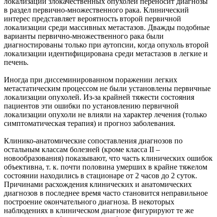
локализаций злокачественных опухолей переносит диагнозы
в раздел первично-множественного рака. Клинический
интерес представляет вероятность второй первичной
локализации среди массивных метастазов. Дважды подобные
варианты первично-множественного рака были
диагностированы только при аутопсии, когда опухоль второй
локализации идентифицирована среди метастазов в легкие и
печень.
Иногда при диссеминированном поражении легких
метастатическим процессом не были установлены первичные
локализации опухолей. Из-за крайней тяжести состояния
пациентов эти ошибки по установлению первичной
локализации опухоли не влияли на характер лечения (только
симптоматическая терапия) и прогноз заболевания.
Клинико-анатомические сопоставления диагнозов по
остальным классам болезней (кроме класса II –
новообразования) показывают, что часть клинических ошибок
объективна, т. к. почти половина умерших в крайне тяжелом
состоянии находились в стационаре от 2 часов до 2 суток.
Причинами расхождения клинических и анатомических
диагнозов в последнее время часто становится неправильное
построение окончательного диагноза. В некоторых
наблюдениях в клиническом диагнозе фигурируют те же