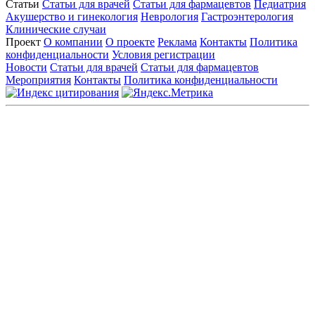
Статьи
Статьи для врачей
Статьи для фармацевтов
Педиатрия
Акушерство и гинекология
Неврология
Гастроэнтерология
Клинические случаи
Проект
О компании
О проекте
Реклама
Контакты
Политика
конфиденциальности
Условия регистрации
Новости
Статьи для врачей
Статьи для фармацевтов
Мероприятия
Контакты
Политика конфиденциальности
Общество с ограниченной ответственностью «ГРУППА
РЕМЕДИУМ»
Адрес местонахождения: 105082, г. Москва, ул. Бакунинская, д.
71
ОГРН: 1067746819470 ИНН: 7701669956
Контактные данные: Телефон:
+7 (495) 780-34-25
|
Электронная почта:
reklama@remedium.ru
На сайте используются изображения по лицензии
Shutterstock/FOTODOM, соблюдаются авторские права.
Вся информация, размещенная на веб-сайте, предназначена
исключительно для работников здравоохранения. Информация