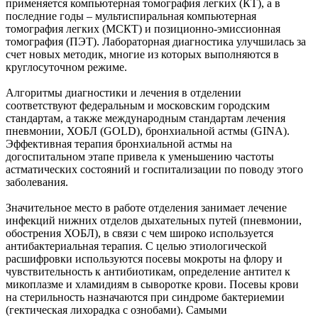
применяется компьютерная томография легких (КТ), а в
последние годы – мультиспиральная компьютерная
томография легких (МСКТ) и позиционно-эмиссионная
томография (ПЭТ). Лабораторная диагностика улучшилась за
счет новых методик, многие из которых выполняются в
круглосуточном режиме.
Алгоритмы диагностики и лечения в отделении
соответствуют федеральным и московским городским
стандартам, а также международным стандартам лечения
пневмонии, ХОБЛ (GOLD), бронхиальной астмы (GINA).
Эффективная терапия бронхиальной астмы на
догоспитальном этапе привела к уменьшению частоты
астматических состояний и госпитализации по поводу этого
заболевания.
Значительное место в работе отделения занимает лечение
инфекций нижних отделов дыхательных путей (пневмонии,
обострения ХОБЛ), в связи с чем широко используется
антибактериальная терапия. С целью этиологической
расшифровки используются посевы мокроты на флору и
чувствительность к антибиотикам, определение антител к
микоплазме и хламидиям в сыворотке крови. Посевы крови
на стерильность назначаются при синдроме бактериемии
(гектическая лихорадка с ознобами). Самыми