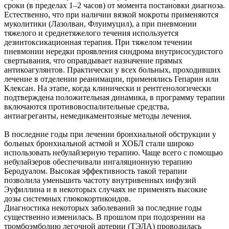
сроки (в пределах 1–2 часов) от момента постановки диагноза.
Естественно, что при наличии вязкой мокроты применяются
муколитики (Лазолван, Флуимуцил), а при пневмонии
тяжелого и среднетяжелого течения используется
дезинтоксикационная терапия. При тяжелом течении
пневмонии нередки проявления синдрома внутрисосудистого
свертывания, что оправдывает назначение прямых
антикоагулянтов. Практически у всех больных, проходивших
лечение в отделении реанимации, применялись Гепарин или
Клексан. На этапе, когда клинически и рентгенологически
подтверждена положительная динамика, в программу терапии
включаются противовоспалительные средства,
антиагреганты, немедикаментозные методы лечения.
В последние годы при лечении бронхиальной обструкции у
больных бронхиальной астмой и ХОБЛ стали широко
использовать небулайзерную терапию. Чаще всего с помощью
небулайзеров обеспечивали ингаляционную терапию
Беродуалом. Высокая эффективность такой терапии
позволила уменьшить частоту внутривенных инфузий
Эуфиллина и в некоторых случаях не применять высокие
дозы системных глюкокортикоидов.
Диагностика некоторых заболеваний за последние годы
существенно изменилась. В прошлом при подозрении на
тромбоэмболию легочной артерии (ТЭЛА) проводилась