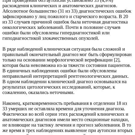
При проведении 663 аутопсий установлено 33 (4,9%)
расхождения клинических и анатомических диагнозов.
Абсолютное большинство (31 из 33) диагностических ошибок
зафиксировано у лиц пожилого и старческого возраста. В 20
из 33 случаев причиной ошибок была неточная диагностика
онкологических заболеваний. Почти в половине случаев
ошибки были обусловлены гипердиагностикой или
гиподиагностикой злокачественных опухолей.
В ряде наблюдений клиническая ситуация была сложной и
правильный окончательный диагноз мог быть сформулирован
только на основании морфологической верификации [2],
которая была невозможна из-за тяжести состояния пациентов.
В единичных наблюдениях ошибки были обусловлены
неправильной интерпретацией рентгенологических данных.
В одном наблюдении клинический диагноз основывался на
результатах цитологических исследований, которые, к
сожалению, оказались неточными.
Наконец, кратковременность пребывания в отделении 18 из
33 умерших не оставляла времени для уточнения диагноза.
Фактически во всей серии этих расхождений клинических и
анатомических диагнозов имели место секционные находки,
не влияющие на тактику лечения и прогноз заболевания. В то
же время в трех наблюдениях выявление при аутопсии вторых