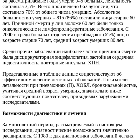
За рассматриваемые годы умерло 945 больных, летальность
составила 3,5%. Всего произведено 663 аутопсии, что
составило 70% от общего числа умерших. Абсолютное
большинство умерших – 815 (86%) составили лица старше 60
лет. Причиной смерти у лиц моложе 60 лет были только
онкологические и лимфопролиферативные заболевания. С
2000 г. среди больных отделения преобладают (65%) лица в
возрасте старше 70 лет, средний возраст умерших 80 лет.
Среди прочих заболеваний наиболее частой причиной смерти
была дисциркуляторная энцефалопатия, застойная сердечная
недостаточность, повторные инсульты, ХПН.
Представленные в таблице данные свидетельствуют об
эффективном лечении легочных заболеваний. Показатели
летальности при пневмониях (П), ХОБЛ, бронхиальной астме,
учитывая средний возраст умерших, значительно ниже
соответствующих показателей, приводимых зарубежными
исследователями.
Возможности диагностики и лечения
За многолетний период, рассматриваемый в настоящем
исследовании, диагностические возможности значительно
расширились. С 1980 г. для диагностики заболеваний легких