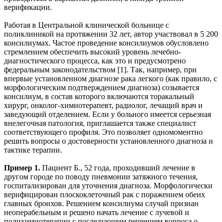
верификации.
Работая в Центральной клинической больнице с
поликлиникой на протяжении 32 лет, автор участвовал в 5 200
консилиумах. Частое проведение консилиумов обусловлено
стремлением обеспечить высокий уровень лечебно-
диагностического процесса, как это и предусмотрено
федеральным законодательством [1]. Так, например, при
впервые установленном диагнозе рака легкого (как правило, с
морфологическим подтверждением диагноза) созывается
консилиум, в состав которого включаются торакальный
хирург, онколог-химиотерапевт, радиолог, лечащий врач и
заведующий отделением. Если у больного имеется серьезная
внелегочная патология, приглашается также специалист
соответствующего профиля. Это позволяет одномоментно
решить вопросы о достоверности установленного диагноза и
тактике терапии.
Пример 1.
Пациент Б., 52 года, проходивший лечение в
другом городе по поводу пневмонии затяжного течения,
госпитализирован для уточнения диагноза. Морфологически
верифицирован плоскоклеточный рак с поражением обеих
главных бронхов. Решением консилиума случай признан
неоперабельным и решено начать лечение с лучевой и
полихимиотерапии с последующим решением вопроса о