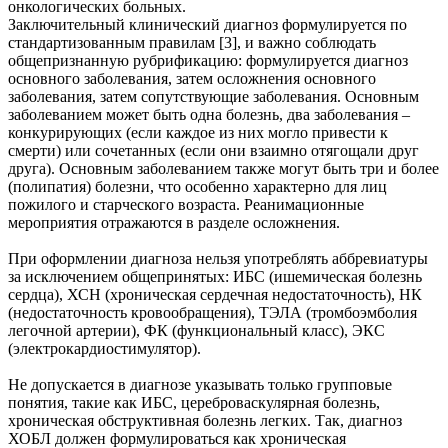
онкологических больных.
Заключительный клинический диагноз формулируется по
стандартизованным правилам [3], и важно соблюдать
общепризнанную рубрификацию: формулируется диагноз
основного заболевания, затем осложнения основного
заболевания, затем сопутствующие заболевания. Основным
заболеванием может быть одна болезнь, два заболевания –
конкурирующих (если каждое из них могло привести к
смерти) или сочетанных (если они взаимно отягощали друг
друга). Основным заболеванием также могут быть три и более
(полипатия) болезни, что особенно характерно для лиц
пожилого и старческого возраста. Реанимационные
мероприятия отражаются в разделе осложнения.
При оформлении диагноза нельзя употреблять аббревиатуры
за исключением общепринятых: ИБС (ишемическая болезнь
сердца), ХСН (хроническая сердечная недостаточность), НК
(недостаточность кровообращения), ТЭЛА (тромбоэмболия
легочной артерии), ФК (функциональный класс), ЭКС
(электрокардиостимулятор).
Не допускается в диагнозе указывать только групповые
понятия, такие как ИБС, цереброваскулярная болезнь,
хроническая обструктивная болезнь легких. Так, диагноз
ХОБЛ должен формулироваться как хроническая