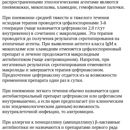
распространенными этиологическими агентами являются
пневмококки, микоплазма, хламидии, гемофильные палочки.
При пневмонии средней тяжести и тяжелого течения
исходная терапия проводится цефалоспоринами 3-й
генерации (чаще назначается цефтриаксон 2,0 г/сут
внутривенно) в сочетании с макролидами. Эта терапия
проводится до получения результатов серотипирования на
атипичные агенты. При выявлении антител класса IgM к
микоплазме или хламидиям отменяется цефалоспориновый
препарат и лечение продолжается макролидным
антибиотиком (чаще азитромицином). Напротив, при
негативных результатах серотипирования отменяются
макролиды и завершается терапия цефтриаксоном.
Предпочтение цефтриаксону отдается из-за возможности
применения препарата один раз в сутки.
При пневмонии легкого течения обычно назначается один
антибактериальный препарат цефтриаксон или цефотаксим
внутримышечно, а если врач предполагает (по клиническим
или эпидемиологическим данным) возможность
внутриклеточной инфекции, то азитромицин.
При аллергии к пенициллину (ампициллину) β-лактамные
антибиотики не назначаются и препаратами первого ряда