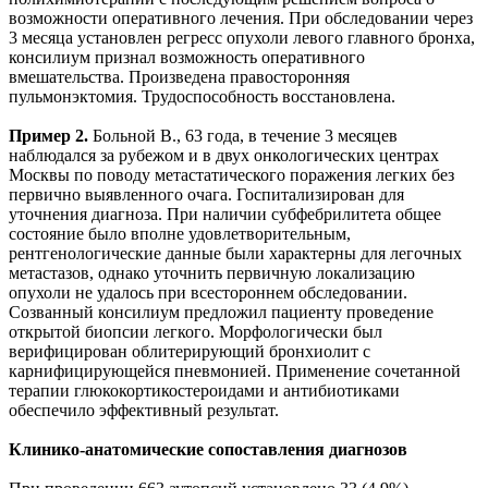
возможности оперативного лечения. При обследовании через
3 месяца установлен регресс опухоли левого главного бронха,
консилиум признал возможность оперативного
вмешательства. Произведена правосторонняя
пульмонэктомия. Трудоспособность восстановлена.
Пример 2.
Больной В., 63 года, в течение 3 месяцев
наблюдался за рубежом и в двух онкологических центрах
Москвы по поводу метастатического поражения легких без
первично выявленного очага. Госпитализирован для
уточнения диагноза. При наличии субфебрилитета общее
состояние было вполне удовлетворительным,
рентгенологические данные были характерны для легочных
метастазов, однако уточнить первичную локализацию
опухоли не удалось при всестороннем обследовании.
Созванный консилиум предложил пациенту проведение
открытой биопсии легкого. Морфологически был
верифицирован облитерирующий бронхиолит с
карнифицирующейся пневмонией. Применение сочетанной
терапии глюкокортикостероидами и антибиотиками
обеспечило эффективный результат.
Клинико-анатомические сопоставления диагнозов