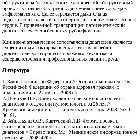
обструктивная болезнь легких: хронический обструктивный
бронхит в стадии обострения, диффузный пневмосклероз,
эмфизема легких. Далее отражается дыхательная
недостаточность, легочная гипертензия, хроническое легочное
сердце. В приведенной транскрипции патогенетический
диагноз отвечает требованиям рубрификации.
Клинико-анатомические сопоставления диагнозов являются
существенным фактором оценки качества лечебно-
диагностического процесса и важным механизмом
совершенствования профессиональных знаний врача.
Литература
1. Закон Российской Федерации // Основы законодательства
Российской Федерации об охране здоровья граждан (с
изменениями на 2 февраля 2006 г.).
2. Ноников В.Е. Клинико-анатомические сопоставления
диагнозов в отделении пульмонологии за 28 лет //
Кремлевская медицина – клинический вестник. 2008. №3. С.
86–91.
2. Зайратьянц О.В., Кактурский Л.В. Формулировка и
сопоставление клинического и патолого-анатомического
диагнозов // Справочник. М.: «Медицинское информационное
агентство», 2008. 420 с.