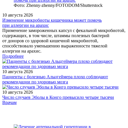
Фото: Zhenny-zhenny/FOTODOM/Shutterstock
10 августа 2026
Изменение микробиоты кишечника может помочь
при аллергии на арахис
Применение замороженных капсул с фекальной микробиотой,
содержащих, в том числе, штаммы полезных бактерий
от доноров со здоровой кишечной микробиотой,
способствовало уменьшению выраженности тяжелой
аллергии на арахис.
Подробнее
10 августа 2026
Пациенты с болезнью Альцгеймера плохо соблюдают
рекомендации по здоровью мозга
10 августа 2026
Число случаев Эболы в Конго превысило четыре тысячи
/doctor/pulmonology/okonchatelnyy-diagnoz-v-otdelenii-
Врачам
pulmonologii/