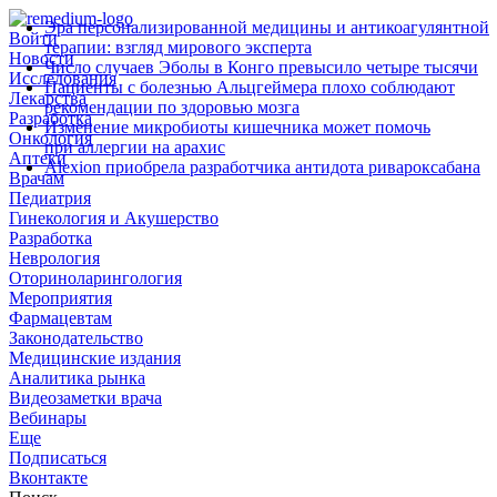
Эра персонализированной медицины и антикоагулянтной
Войти
терапии: взгляд мирового эксперта
Новости
Число случаев Эболы в Конго превысило четыре тысячи
Исследования
Пациенты с болезнью Альцгеймера плохо соблюдают
Лекарства
рекомендации по здоровью мозга
Разработка
Изменение микробиоты кишечника может помочь
Онкология
при аллергии на арахис
Аптеки
Alexion приобрела разработчика антидота ривароксабана
Врачам
Педиатрия
Гинекология и Акушерство
Разработка
Неврология
Оториноларингология
Мероприятия
Фармацевтам
Законодательство
Медицинские издания
Аналитика рынка
Видеозаметки врача
Вебинары
Еще
Подписаться
Вконтакте