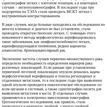
сцинтиграфия легких с изотопом технеция, а в некоторых
случаях – ангиопульмонография. В последние годы при
подозрении на ТЭЛА стали проводить МСКТ легких с
внутривенным контрастированием.
В ряде случаев, когда больные находились на обследовании во
многих клиниках и диагноз не был установлен, стали
проводить открытую биопсию легких. С помощью этого
инвазивного метода морфологически верифицировались
такие заболевания, как лимфоангиолейоматоз легких,
карнифицирующаяся пневмония, редкие варианты
альвеолитов, бронхоальвеолярный рак.
Увеличение частоты случаев первично-множественного рака
определило необходимость определения маркеров рака
различных локализаций. Если раньше при установлении
первичной легочной локализации опухоли решалась задача
морфологической верификации и поиска регионарных и
отдаленных метастазов, то в последние годы при выявлении
одной опухоли проводится онкологическое обследование по
всем органам и системам, а также сцинтиграфия скелета для
выявления метастазов в кости. В отдельных случаях
применяется и позитронно-эмиссионная томография.
Цитологические исследования, как правило, стали
проводиться в вариантах двойной, а иногда тройной