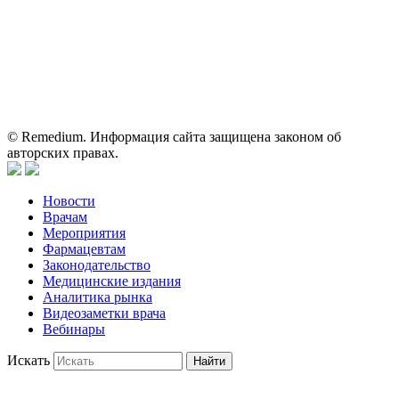
о препаратах, отпускаемых по рецепту, предназначена только
для медицинских и фармацевтических специалистов.
Информация, содержащаяся на сайте, не должна использоваться
пациентами для принятия самостоятельного решения о
применении представленных лекарственных препаратов и не
может служить заменой очной консультации врача.
© Remedium. Информация сайта защищена законом об
авторских правах.
Новости
Врачам
Мероприятия
Фармацевтам
Законодательство
Медицинские издания
Аналитика рынка
Видеозаметки врача
Вебинары
Искать
Найти