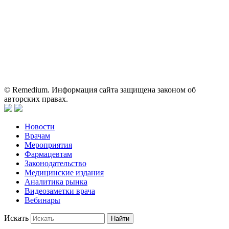
исключительно для работников здравоохранения. Информация
о препаратах, отпускаемых по рецепту, предназначена только
для медицинских и фармацевтических специалистов.
Информация, содержащаяся на сайте, не должна использоваться
пациентами для принятия самостоятельного решения о
применении представленных лекарственных препаратов и не
может служить заменой очной консультации врача.
© Remedium. Информация сайта защищена законом об
авторских правах.
Новости
Врачам
Мероприятия
Фармацевтам
Законодательство
Медицинские издания
Аналитика рынка
Видеозаметки врача
Вебинары
Искать
Найти