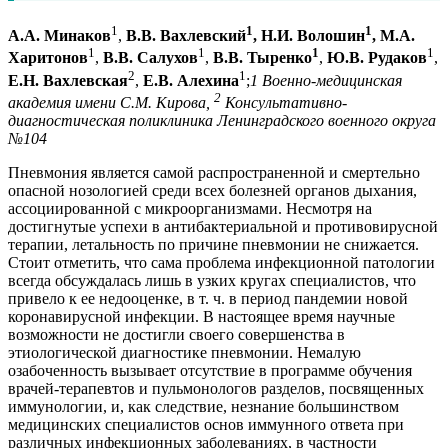
1
1
1
А.А. Минаков
,
В.В. Вахлевский
, Н.И. Волошин
, М.А.
1
1
1
1
Харитонов
,
В.В. Салухов
,
В.В. Тыренко
,
Ю.В. Рудаков
,
2
1
Е.Н. Вахлевская
,
Е.В. Алехина
;
1 Военно-медицинская
2
академия имени С.М. Кирова,
Консультативно-
диагностическая поликлиника Ленинградского военного округа
№104
Пневмония является самой распространенной и смертельно
опасной нозологией среди всех болезней органов дыхания,
ассоциированной с микроорганизмами. Несмотря на
достигнутые успехи в антибактериальной и противовирусной
терапии, летальность по причине пневмонии не снижается.
Стоит отметить, что сама проблема инфекционной патологии
всегда обсуждалась лишь в узких кругах специалистов, что
привело к ее недооценке, в т. ч. в период пандемии новой
коронавирусной инфекции. В настоящее время научные
возможности не достигли своего совершенства в
этиологической диагностике пневмонии. Немалую
озабоченность вызывает отсутствие в программе обучения
врачей-терапевтов и пульмонологов разделов, посвященных
иммунологии, и, как следствие, незнание большинством
медицинских специалистов основ иммунного ответа при
различных инфекционных заболеваниях, в частности