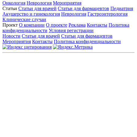
Онкология
Неврология
Мероприятия
Статьи
Статьи для врачей
Статьи для фармацевтов
Педиатрия
Акушерство и гинекология
Неврология
Гастроэнтерология
Клинические случаи
Проект
О компании
О проекте
Реклама
Контакты
Политика
конфиденциальности
Условия регистрации
Новости
Статьи для врачей
Статьи для фармацевтов
Мероприятия
Контакты
Политика конфиденциальности
Общество с ограниченной ответственностью «ГРУППА
РЕМЕДИУМ»
Адрес местонахождения: 105082, г. Москва, ул. Бакунинская, д.
71
ОГРН: 1067746819470 ИНН: 7701669956
Контактные данные: Телефон:
+7 (495) 780-34-25
|
Электронная почта:
reklama@remedium.ru
На сайте используются изображения по лицензии
Shutterstock/FOTODOM, соблюдаются авторские права.
Вся информация, размещенная на веб-сайте, предназначена