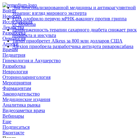
Эра персонализированной медицины и антикоагулянтной
Войти
терапии: взгляд мирового эксперта
Новости
FDA одобрило первую мРНК‑вакцину против гриппа
Исследования
от Moderna
Лекарства
Приверженность терапии сахарного диабета снижает риск
Разработка
инфаркта и инсульта
Онкология
Tarsus приобретет Alkeus за 800 млн долларов США
Аптеки
Alexion приобрела разработчика антидота ривароксабана
Врачам
Педиатрия
Гинекология и Акушерство
Разработка
Неврология
Оториноларингология
Мероприятия
Фармацевтам
Законодательство
Медицинские издания
Аналитика рынка
Видеозаметки врача
Вебинары
Еще
Подписаться
Вконтакте