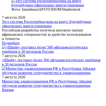
Фото: faniadiana24/FOTODOM/Shutterstock
7 августа 2026
Тест‑система Роспотребнадзора на вирус Бундибуджио
официально зарегистрирована
Российская разработка получила высокую оценку
африканских специалистов за удобство использования
и точность.
Подробнее
7 августа 2026
«Швабе» поставил более 500 офтальмологических приборов
в 30 регионов России
7 августа 2026
Министры здравоохранения РФ и Республики Абхазия
обсудили развитие сотрудничества в здравоохранении
/doctor/pulmonology/novyy-vzglyad-na-etiologiyu-i-
Врачам
immunologicheskie-aspekty-pnevmonii/