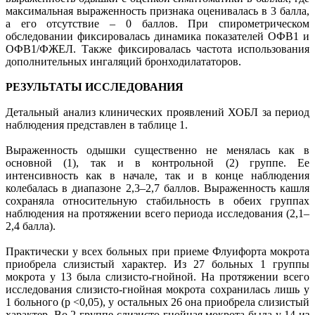
максимальная выраженность признака оценивалась в 3 балла,
а его отсутствие – 0 баллов. При спирометрическом
обследовании фиксировалась динамика показателей ОФВ1 и
ОФВ1/ФЖЕЛ. Также фиксировалась частота использования
дополнительных ингаляций бронходилататоров.
РЕЗУЛЬТАТЫ ИССЛЕДОВАНИЯ
Детальный анализ клинических проявлений ХОБЛ за период
наблюдения представлен в таблице 1.
Выраженность одышки существенно не менялась как в
основной (1), так и в контрольной (2) группе. Ее
интенсивность как в начале, так и в конце наблюдения
колебалась в диапазоне 2,3–2,7 баллов. Выраженность кашля
сохраняла относительную стабильность в обеих группах
наблюдения на протяжении всего периода исследования (2,1–
2,4 балла).
Практически у всех больных при приеме Флуифорта мокрота
приобрела слизистый характер. Из 27 больных 1 группы
мокрота у 13 была слизисто-гнойной. На протяжении всего
исследования слизисто-гнойная мокрота сохранилась лишь у
1 больного (р <0,05), у остальных 26 она приобрела слизистый
характер. Во 2 группе слизисто-гнойная мокрота была у 14 из