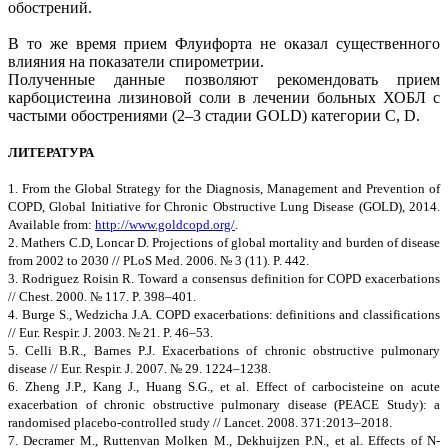
обострений.
В то же время прием Флуифорта не оказал существенного
влияния на показатели спирометрии.
Полученные данные позволяют рекомендовать прием
карбоцистеина лизиновой соли в лечении больных ХОБЛ с
частыми обострениями (2–3 стадии GOLD) категории C, D.
ЛИТЕРАТУРА
1. From the Global Strategy for the Diagnosis, Management and Prevention of
COPD, Global Initiative for Chronic Obstructive Lung Disease (GOLD), 2014.
Available from:
http://www.goldcopd.org/
.
2. Mathers C.D, Loncar D. Projections of global mortality and burden of disease
from 2002 to 2030 // PLoS Med. 2006. № 3 (11). P. 442.
3. Rodriguez Roisin R. Toward a consensus definition for COPD exacerbations
// Chest. 2000. № 117. P. 398–401.
4. Burge S., Wedzicha J.A. COPD exacerbations: definitions and classifications
// Eur. Respir. J. 2003. № 21. P. 46–53.
5. Celli B.R., Barnes P.J. Exacerbations of chronic obstructive pulmonary
disease // Eur. Respir. J. 2007. № 29. 1224–1238.
6. Zheng J.P., Kang J., Huang S.G., et al. Effect of carbocisteine on acute
exacerbation of chronic obstructive pulmonary disease (PEACE Study): a
randomised placebo-controlled study // Lancet. 2008. 371:2013–2018.
7. Decramer M., Ruttenvan Molken M., Dekhuijzen P.N., et al. Effects of N-