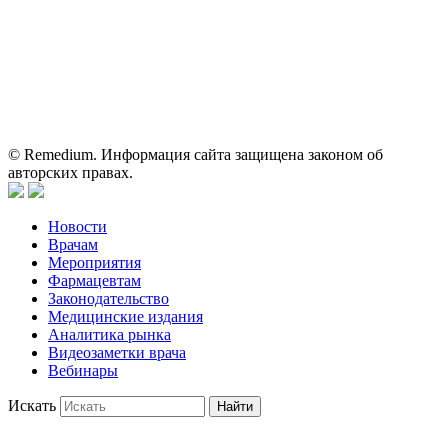
о препаратах, отпускаемых по рецепту, предназначена только
для медицинских и фармацевтических специалистов.
Информация, содержащаяся на сайте, не должна использоваться
пациентами для принятия самостоятельного решения о
применении представленных лекарственных препаратов и не
может служить заменой очной консультации врача.
© Remedium. Информация сайта защищена законом об
авторских правах.
Новости
Врачам
Мероприятия
Фармацевтам
Законодательство
Медицинские издания
Аналитика рынка
Видеозаметки врача
Вебинары
Искать
Найти