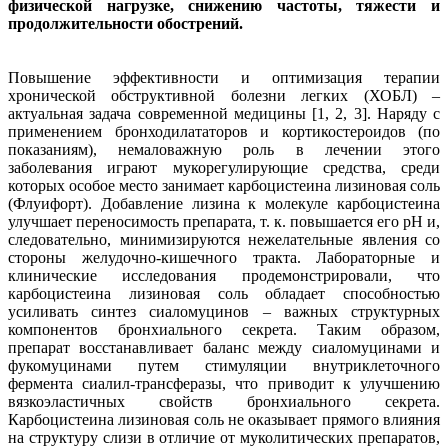
физической нагрузке, снижению частоты, тяжести и
продолжительности обострений.
Повышение эффективности и оптимизация терапии
хронической обструктивной болезни легких (ХОБЛ) –
актуальная задача современной медицины [1, 2, 3]. Наряду с
применением бронходилататоров и кортикостероидов (по
показаниям), немаловажную роль в лечении этого
заболевания играют мукорегулирующие средства, среди
которых особое место занимает карбоцистеина лизиновая соль
(Флуифорт). Добавление лизина к молекуле карбоцистеина
улучшает переносимость препарата, т. к. повышается его pH и,
следовательно, минимизируются нежелательные явления со
стороны желудочно-кишечного тракта. Лабораторные и
клинические исследования продемонстрировали, что
карбоцистеина лизиновая соль обладает способностью
усиливать синтез сиаломуцинов – важных структурных
компонентов бронхиального секрета. Таким образом,
препарат восстанавливает баланс между сиаломуцинами и
фукомуцинами путем стимуляции внутриклеточного
фермента сиалил-трансферазы, что приводит к улучшению
вязкоэластичных свойств бронхиального секрета.
Карбоцистеина лизиновая соль не оказывает прямого влияния
на структуру слизи в отличие от муколитических препаратов,