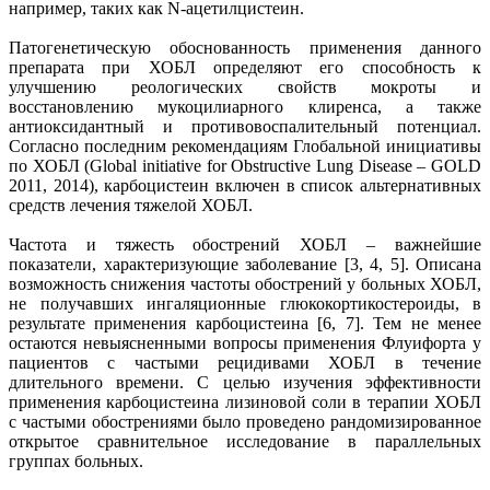
например, таких как N-ацетилцистеин.
Патогенетическую обоснованность применения данного
препарата при ХОБЛ определяют его способность к
улучшению реологических свойств мокроты и
восстановлению мукоцилиарного клиренса, а также
антиоксидантный и противовоспалительный потенциал.
Согласно последним рекомендациям Глобальной инициативы
по ХОБЛ (Global initiative for Obstructive Lung Disease – GOLD
2011, 2014), карбоцистеин включен в список альтернативных
средств лечения тяжелой ХОБЛ.
Частота и тяжесть обострений ХОБЛ – важнейшие
показатели, характеризующие заболевание [3, 4, 5]. Описана
возможность снижения частоты обострений у больных ХОБЛ,
не получавших ингаляционные глюкокортикостероиды, в
результате применения карбоцистеина [6, 7]. Тем не менее
остаются невыясненными вопросы применения Флуифорта у
пациентов с частыми рецидивами ХОБЛ в течение
длительного времени. С целью изучения эффективности
применения карбоцистеина лизиновой соли в терапии ХОБЛ
с частыми обострениями было проведено рандомизированное
открытое сравнительное исследование в параллельных
группах больных.