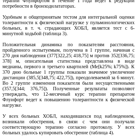
терапии Флуифортом в течение 1 года ведет к редукции
потребности в бронходилататорах.
Удобным и общепринятым тестом для интегральной оценки
толерантности к физической нагрузке у пульмонологических
больных, в т. ч. страдающих ХОБЛ, является тест с 6-
минутной ходьбой (таблица 3).
Положительная динамика по показателям расстояния,
пройденного испытуемым, получена в 1 группе, начиная с
270 дня наблюдения (377[322,25; 418,75] м против 352[336,75;
378] м, описательная статистика представлена в виде
медианы, первого и третьего квартилей (Ме[k25%; k75%]). К
370 дню больные 1 группы показали значимое увеличение
дистанции (385,5[348,75; 422,75]), преодолеваемой за 6 минут.
Во 2 группе изменения показателя были несущественными
(357,5[344; 376,75]). Полученные результаты позволяют
утверждать, что 12-месячный курс терапии препаратом
Флуифорт ведет к повышению толерантности к физической
нагрузке.
У всех больных ХОБЛ, находившихся под наблюдением,
возникали обострения, в связи с чем они получали
соответствующую терапию согласно протоколу. У всех
больных удалось купировать обострение (таблица 4).