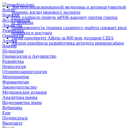
Эра персонализированной медицины и антикоагулянтной
Войти
терапии: взгляд мирового эксперта
Новости
FDA одобрило первую мРНК‑вакцину против гриппа
Исследования
от Moderna
Лекарства
Приверженность терапии сахарного диабета снижает риск
Разработка
инфаркта и инсульта
Онкология
Tarsus приобретет Alkeus за 800 млн долларов США
Аптеки
Alexion приобрела разработчика антидота ривароксабана
Врачам
Педиатрия
Гинекология и Акушерство
Разработка
Неврология
Оториноларингология
Мероприятия
Фармацевтам
Законодательство
Медицинские издания
Аналитика рынка
Видеозаметки врача
Вебинары
Еще
Подписаться
Вконтакте