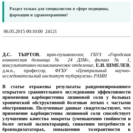
Раздел только для специалистов в сфере медицины,
фармации и здравоохранения!
06.05.2015 00:10:00
24121
Д.С. ТЫРТОВ
, врач-пульмонолог,
ГБУЗ «Городская
клиническая больница № 24 ДЗМ», филиал № 1,
консультативно-поликлиническое отделение
,
Е.И. ШМЕЛЕВ
,
д.м.н., профессор,
ФГБУ «Центральный научно-
исследовательский институт туберкулеза» РАМН
В статье отражены результаты рандомизированного
открытого сравнительного исследования эффективности
применения карбоцистеина лизиновой соли у больных
хронической обструктивной болезнью легких с частыми
обострениями. Полученные данные свидетельствуют, что
применение карбоцистеина лизиновой соли способствует
улучшению качества мокроты (уменьшению гнойности и
более легкой экспекторации), снижению потребности в
бронходилататорах, повышению толерантности к