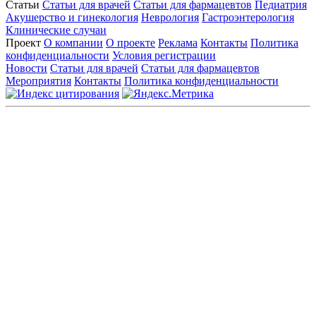
Статьи
Статьи для врачей
Статьи для фармацевтов
Педиатрия
Акушерство и гинекология
Неврология
Гастроэнтерология
Клинические случаи
Проект
О компании
О проекте
Реклама
Контакты
Политика
конфиденциальности
Условия регистрации
Новости
Статьи для врачей
Статьи для фармацевтов
Мероприятия
Контакты
Политика конфиденциальности
Общество с ограниченной ответственностью «ГРУППА
РЕМЕДИУМ»
Адрес местонахождения: 105082, г. Москва, ул. Бакунинская, д.
71
ОГРН: 1067746819470 ИНН: 7701669956
Контактные данные: Телефон:
+7 (495) 780-34-25
|
Электронная почта:
reklama@remedium.ru
На сайте используются изображения по лицензии
Shutterstock/FOTODOM, соблюдаются авторские права.
Вся информация, размещенная на веб-сайте, предназначена
исключительно для работников здравоохранения. Информация