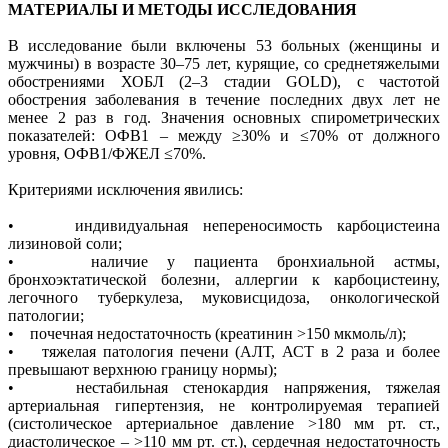
МАТЕРИАЛЫ И МЕТОДЫ ИССЛЕДОВАНИЯ
В исследование были включены 53 больных (женщины и
мужчины) в возрасте 30–75 лет, курящие, со среднетяжелыми
обострениями ХОБЛ (2–3 стадии GOLD), с частотой
обострения заболевания в течение последних двух лет не
менее 2 раз в год. Значения основных спирометрических
показателей: ОФВ1 – между ≥30% и ≤70% от должного
уровня, ОФВ1/ФЖЕЛ ≤70%.
Критериями исключения явились:
• индивидуальная непереносимость карбоцистеина
лизиновой соли;
• наличие у пациента бронхиальной астмы,
бронхоэктатической болезни, аллергии к карбоцистеину,
легочного туберкулеза, муковисцидоза, онкологической
патологии;
• почечная недостаточность (креатинин >150 мкмоль/л);
• тяжелая патология печени (АЛТ, АСТ в 2 раза и более
превышают верхнюю границу нормы);
• нестабильная стенокардия напряжения, тяжелая
артериальная гипертензия, не контролируемая терапией
(систолическое артериальное давление >180 мм рт. ст.,
диастолическое – >110 мм рт. ст.), сердечная недостаточность