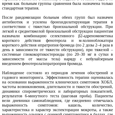
время как больным группы сравнения была назначена только
стандартная терапия.
После рандомизации больным обеих групп был назначен
антибиотик и усилена бронхидилатирующая терапия в
соответствии с тяжестью бронхиальной обструкции. При
легкой и среднетяжелой бронхиальной обструкции пациентам
назначали комбинацию селективного β2-адреномиметика
короткого действия фенотерола и м-холиноблокатора
короткого действия ипратропия бромида (по 2 дозы 2–4 раза в
день в зависимости от тяжести обструкции), при тяжелой –
системные глюкокортикостероиды (по 20–30 мг в сутки в
зависимости от массы тела) наряду с небулайзерным
введением фенотерола/ипратроприя бромида.
Наблюдение состояло из периодов лечения обострений и
годового мониторинга. Эффективность терапии оценивалась
на основании выраженности клинических симптомов ХОБЛ,
частоты возникновения, длительности и тяжести обострений,
динамики спирометрических и лабораторных показателей,
результатов 6-минутного теста (шаговая проба). Пациенты
вели дневники самонаблюдения, где ежедневно отмечалась
выраженность симптомов: кашель, количество,
характеристика и характер экспекторации мокроты, а также
выраженность одышки с оценкой симптоматики в баллах, где