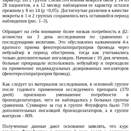
28 пациентов, а к 12 месяцу наблюдения ее характер остался
прежним у 8 из 14 (р >0,05). Достигнутые различия в качестве
мокроты в 1 и 2 группах сохранялись весь оставшийся период
наблюдения (рис. 1–3).
Обращает на себя внимание более низкая потребность в β2-
агонистах на 3 день исследования по сравнению с
последующими визитами. Это обусловлено назначением 4-х
кратного приема фенотерола/ипратроприя бромида через
небулайзер в период обострения, тогда как учитывались
только дополнительные ингаляции. Начиная с 10 дня лечения,
больные прекращали использовать небулайзер и переходили
на применение индивидуальных дозированных ингаляторов
(фенотерол/ипратроприя бромид).
Как следует из материалов исследования, в основной группе
после годового применения исследуемого препарата (370
дней) произошло уменьшение потребности в
бронходилататорах, чего не наблюдалось у больных группы
сравнения. Суммарно за год в группе Флуифорта было 719
дополнительных ингаляций бронходилататоров, а в группе
контроля – 809.
Полученные данные дают основание заявлять, что курс