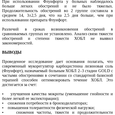
При использовании Флуифорта у больных наблюдалось
больше легких обострений и не было тяжелых.
Продолжительность обострений во 2 группе составила в
среднем 14, 3±2,5 дня, что на 2,5 дня больше, чем при
использовании препарата Флуифорт.
Различий в сроках возникновения обострений в
сравниваемых группах не установлено. Анализ связи тяжести
обострений и степени тяжести ХОБЛ не выявил
закономерностей.
ВЫВОДЫ
Проведенное исследование дает основания полагать, что
современный мукорегулятор карбоцистеина лизиновая соль
(Флуифорт), назначаемый больным ХОБЛ 2–3 стадии GOLD с
частыми обострениями в сочетании со стандартной базисной
терапией способен оптимизировать течение ХОБЛ. Это
достигается за счет:
• улучшения качества мокроты (уменьшение гнойности и
более легкой ее экспекторации);
• снижения потребности в бронходилататорах;
• повышения толерантности физической нагрузки;
• снижения частоты, тяжести и продолжительности