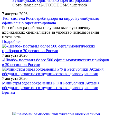
Фото: faniadiana24/FOTODOM/Shutterstock
7 августа 2026
Тест‑система Роспотребнадзора на вирус Бундибуджио
официально зарегистрирована
Российская разработка получила высокую оценку
африканских специалистов за удобство использования
и точность.
Подробнее
7 августа 2026
«Швабе» поставил более 500 офтальмологических приборов
в 30 регионов России
7 августа 2026
Министры здравоохранения РФ и Республики Абхазия
обсудили развитие сотрудничества в здравоохранении
/doctor/pulmonology/karbotsisteina-lizinovaya-sol-v-lechenii-
Врачам
bolnykh-khronicheskoy-obstruktivnoy-boleznyu-legkikh-s-chas/