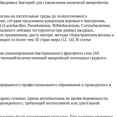
необходимых бактерий для становления кишечной микробиоты
осева на питательные среды до полногеномного
ке, сегодня предложена концепция коровьего бактериома,
ctobacillus, Pseudomonas, Bifidobacterium, Corynebacterium,
териального пейзажа тестируются при разных вводных,
ию проживания, диету матери, методы сбора/хранения молока и
щин из более чем 50 стран мира [12, 14]. В статье
м секвенирования бактериального фрагмента гена 16S
ественный/количественный микробный потенциал грудного
прерывного профессионального образования и проводилось в
рево сечение, прием антибиотиков во время беременности,
оворожденного, требующей интенсивной или длительной
частниц были иностранные граждане. При наличии языкового