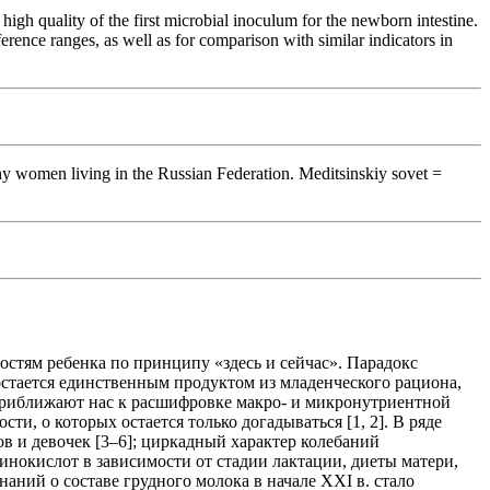
 high quality of the first microbial inoculum for the newborn intestine.
erence ranges, as well as for comparison with similar indicators in
y women living in the Russian Federation. Meditsinskiy sovet =
стям ребенка по принципу «здесь и сейчас». Парадокс
остается единственным продуктом из младенческого рациона,
приближают нас к расшифровке макро- и микронутриентной
и, о которых остается только догадываться [1, 2]. В ряде
в и девочек [3–6]; циркадный характер колебаний
инокислот в зависимости от стадии лактации, диеты матери,
аний о составе грудного молока в начале XXI в. стало