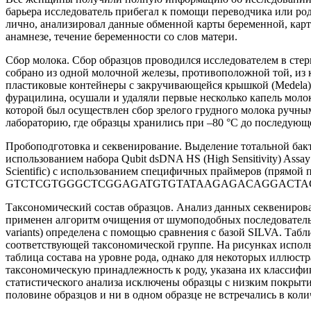
барьера исследователь прибегал к помощи переводчика или ро
лично, анализировал данные обменной карты беременной, кар
анамнезе, течение беременности со слов матери.
Сбор молока. Сбор образцов проводился исследователем в стерил
собрано из одной молочной железы, противоположной той, из 
пластиковые контейнеры с закручивающейся крышкой (Medela)
фурацилина, осушали и удаляли первые несколько капель молок
которой был осуществлен сбор зрелого грудного молока ручны
лабораторию, где образцы хранились при –80 °C до последующ
Пробоподготовка и секвенирование. Выделение тотальной бакт
использованием набора Qubit dsDNA HS (High Sensitivity) Ass
Scientific) с использованием специфичных праймеров
GTCTCGTGGGCTCGGAGATGTGTATAAGAGACAGGACTACHVGGGTAT
Таксономический состав образцов. Анализ данных секвениров
применен алгоритм очищения от шумоподобных последовательн
variants) определена с помощью сравнения с базой SILVA. Таб
соответствующей таксономической группе. На рисунках исполь
таблица состава на уровне рода, однако для некоторых иллюстр
таксономическую принадлежность к роду, указана их классифик
статистического анализа исключены образцы с низким покрытие
половине образцов и ни в одном образце не встречались в коли