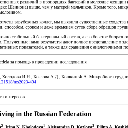
венных различий в пропорциях бактерий в молозиве женщин (p 
екс Шеннона) выше, чем у матерей мальчиков. Кроме того, микро
 молозивом.
отчеты зарубежных коллег, мы выявили существенные сходства и
, способом, сроком и даже временем суток сбора образцов грудн
очно стабильный бактериальный состав, а его богатое биоразно
. Полученные нами результаты дают полное представление о з
мативных показателей, а также для сравнения с аналогичными п
dela за помощь в проведении исследования
., Холодова И.Н., Козлова А.Д., Кошкин Ф.А. Микробиота гру
10.21518/ms2023-494
та интересов.
iving in the Russian Federation
2
1
3
a
, Irina N. Kholodova
, Aleksandra D. Kozlova
, Filipp A. Koshk