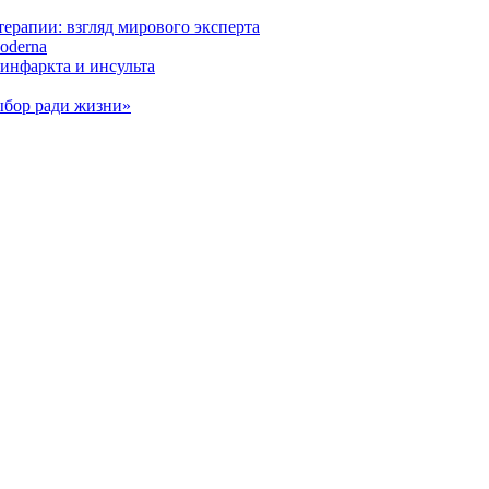
ерапии: взгляд мирового эксперта
oderna
инфаркта и инсульта
ыбор ради жизни»