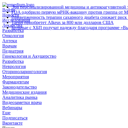
Эра персонализированной медицины и антикоагулянтной т
Войти
FDA одобрило первую мРНК‑вакцину против гриппа от M
Новости
Приверженность терапии сахарного диабета снижает риск 
Исследования
Tarsus приобретет Alkeus за 800 млн долларов США
Лекарства
Больные с ХБП получат надежду благодаря программе «В
Разработка
Онкология
Аптеки
Врачам
Педиатрия
Гинекология и Акушерство
Разработка
Неврология
Оториноларингология
Мероприятия
Фармацевтам
Законодательство
Медицинские издания
Аналитика рынка
Видеозаметки врача
Вебинары
Еще
Подписаться
Вконтакте