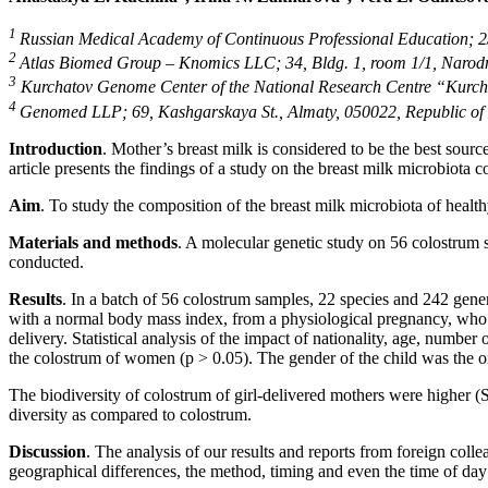
1
Russian Medical Academy of Continuous Professional Education; 2/
2
Atlas Biomed Group – Knomics LLC; 34, Bldg. 1, room 1/1, Narod
3
Kurchatov Genome Center of the National Research Centre “Kurcha
4
Genomed LLP; 69, Kashgarskaya St., Almaty, 050022, Republic of
Introduction
. Mother’s breast milk is considered to be the best sourc
article presents the findings of a study on the breast milk microbiota c
Aim
. To study the composition of the breast milk microbiota of health
Materials and methods
. A molecular genetic study on 56 colostrum
conducted.
Results
. In a batch of 56 colostrum samples, 22 species and 242 gene
with a normal body mass index, from a physiological pregnancy, who di
delivery. Statistical analysis of the impact of nationality, age, numb
the colostrum of women (p > 0.05). The gender of the child was the onl
The biodiversity of colostrum of girl-delivered mothers were higher (
diversity as compared to colostrum.
Discussion
. The analysis of our results and reports from foreign coll
geographical differences, the method, timing and even the time of da