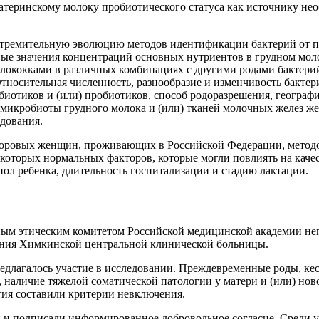
 материнскому молоку пробиотического статуса как источнику 
 стремительную эволюцию методов идентификации бактерий от п
ые значения концентраций основных нутриентов в грудном моло
ококками в различных комбинациях с другими родами бактерий (La
12]. Относительная численность, разнообразие и изменчивость бак
биотиков и (или) пробиотиков, способ родоразрешения, географ
е микробиоты грудного молока и (или) тканей молочных желез жен
едования.
доровых женщин, проживающих в Российской Федерации, методо
которых нормальных факторов, которые могли повлиять на кач
пол ребенка, длительность госпитализации и стадию лактации.
ным этическим комитетом Российской медицинской академии не
деления Химкинской центральной клинической больницы.
лагалось участие в исследовании. Преждевременные роды, кеса
, наличие тяжелой соматической патологии у матери и (или) н
тия составили критерии невключения.
 подписали информированное добровольное согласие. Среди у