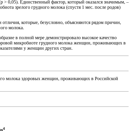
> 0,05). Единственный фактор, который оказался значимым, –
биота зрелого грудного молока (спустя 1 мес. после родов)
 отличия, которые, безусловно, объясняются рядом причин,
ого молока.
образие в полной мере демонстрировало высокое качество
доровой микробиоте грудного молока женщин, проживающих в
оказателями у женщин других стран.
дного молока здоровых женщин, проживающих в Российской
4
in