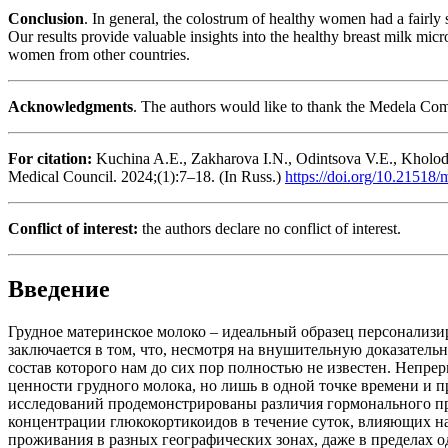
Conclusion
. In general, the colostrum of healthy women had a fairly s
Our results provide valuable insights into the healthy breast milk mic
women from other countries.
Acknowledgments
. The authors would like to thank the Medela Com
For citation:
Kuchina A.E., Zakharova I.N., Odintsova V.E., Kholodo
Medical Council. 2024;(1):7–18. (In Russ.)
https://doi.org/10.21518
Conflict of interest:
the authors declare no conflict of interest.
Введение
Грудное материнское молоко – идеальный образец персонализ
заключается в том, что, несмотря на внушительную доказател
состав которого нам до сих пор полностью не известен. Неп
ценности грудного молока, но лишь в одной точке времени и пр
исследований продемонстрированы различия гормонального про
концентрации глюкокортикоидов в течение суток, влияющих на 
проживания в разных географических зонах, даже в пределах од