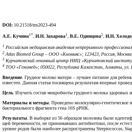
DOI:
10.21518/ms2023-494
1
*
1
2
А.Е. Кучина
,
И.Н. Захарова
,
В.Е. Одинцова
,
И.Н. Холодо
1
Российская медицинская академия непрерывного профессионально
2
Atlas Biomed Group – ООО «Кномикс»; 123423, Россия, Москва, у
3
Курчатовский геномный центр НИЦ «Курчатовский институт»;
4
ТОО «Геномед»; 050022, Республика Казахстан, Алматы, ул. К
Введение
. Грудное молоко матери – лучшее питание для ребен
известен. Данная статья посвящена результатам впервые пров
Цель
. Изучить состав микробиоты грудного молока здоровых 
Материалы и методы
. Проведено молекулярно-генетическое и
бактериального фрагмента гена 16S рРНК.
Результаты
. В выборке из 56 образцов молозива были иденти
щей беременности, не принимавших антибиотики, после естестве
уровне родов были наиболее распространены Streptococcus, Sta