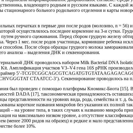
дственника, владеющего родным и русским языками. С каждой же
ты стационарного больного родильного отделения и карты ново
ьных перчатках в первые дни после родов (молозиво, n = 56) и ч
которой осуществлялось последнее кормление на 3-и сутки. Груд
 путем ручного сцеживания. Перед сбором грудную железу обти
а. Через 1 мес. после родов участницы, кормившие ребенка иск
м способом. После сбора образцы грудного молока замораживали
его анализа – выделения ДНК и секвенирования.
ериальной ДНК проводилось набором Milk Bacterial DNA Isolati
ay Kit. Амплификация участков V3–V4 гена 16S рРНК производил
 (прямой праймер 5’-TCGTCGGCAGCGTCAGATGTGTATAAGAGACA
 CTAATCC-3’). Секвенирование проводилось на платф
ания был проведен с помощью платформы Кномикс-Биота [15]. В
остей DADA [17], таксономическая принадлежность оставшихся
лицы представленности на уровнях вида, рода, семейства и т. 
зованы короткие названия микробов без указания их полной та
аций – на уровне типа, в таких случаях к названию микроба при
ация на максимально низком уровне, а отсутствие классификации
м (менее 2000 ридов на образец) и редкие и мало представленны
честве более 10%.