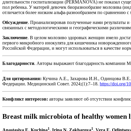
длительности госпитализации (PERMANOVA) не показал сущест
пол ребенка. У матерей девочек биоразнообразие молозива (инд
отличается более низким альфа-разнообразием по сравнению с
Обсуждение
. Проанализировав полученные нами результаты и 
связанных с методологическими и географическими различиями
Заключение
. В целом молозиво здоровых женщин имело достат
первого микробного инокулята для кишечника новорожденного
Российской Федерации, и могут использоваться в качестве нор
Благодарности
. Авторы выражают благодарность компании Me
Для цитирования:
Кучина А.Е., Захарова И.Н., Одинцова В.Е
Федерации. Медицинский Совет. 2024;(1):7–18.
https://doi.org/
Конфликт интересов:
авторы заявляют об отсутствии конфлик
Breast milk microbiota of healthy women l
1
1
Anastasiya E. Kuchina
, Irina N. Zakharova
, Vera E. Odintsov