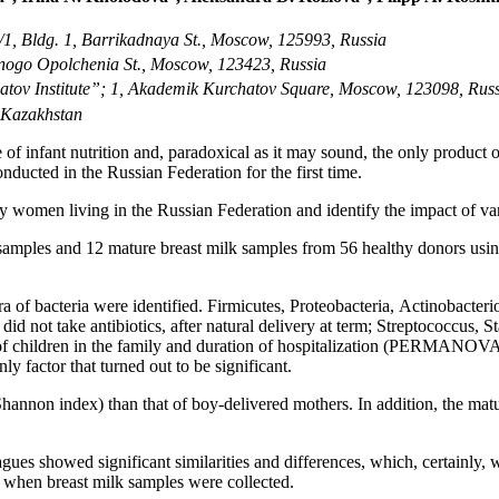
1, Bldg. 1, Barrikadnaya St., Moscow, 125993, Russia
nogo Opolchenia St., Moscow, 123423, Russia
tov Institute”; 1, Akademik Kurchatov Square, Moscow, 123098, Rus
 Kazakhstan
e of infant nutrition and, paradoxical as it may sound, the only product o
onducted in the Russian Federation for the first time.
y women living in the Russian Federation and identify the impact of vari
 samples and 12 mature breast milk samples from 56 healthy donors us
ra of bacteria were identified. Firmicutes, Proteobacteria, Actinobacte
d not take antibiotics, after natural delivery at term; Streptococcus,
er of children in the family and duration of hospitalization (PERMANOVA)
y factor that turned out to be significant.
Shannon index) than that of boy-delivered mothers. In addition, the matu
eagues showed significant similarities and differences, which, certainly
y when breast milk samples were collected.