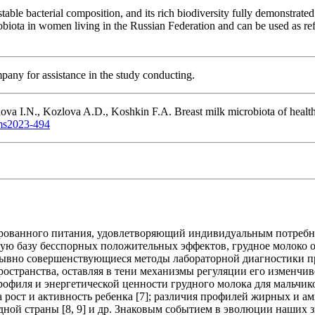
table bacterial composition, and its rich biodiversity fully demonstrated
robiota in women living in the Russian Federation and can be used as ref
pany for assistance in the study conducting.
va I.N., Kozlova A.D., Koshkin F.A. Breast milk microbiota of health
/ms2023-494
ированного питания, удовлетворяющий индивидуальным потребно
ьную базу бесспорных положительных эффектов, грудное молоко 
рерывно совершенствующиеся методы лабораторной диагностики 
остранства, оставляя в тени механизмы регуляции его изменчивост
филя и энергетической ценности грудного молока для мальчико
рост и активность ребенка [7]; различия профилей жирных и ам
ной страны [8, 9] и др. Знаковым событием в эволюции наших зн