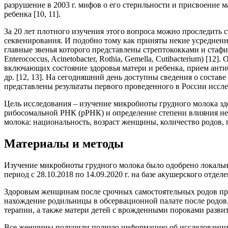
разрушение в 2003 г. мифов о его стерильности и присвоение
ребенка [10, 11].
За 20 лет плотного изучения этого вопроса можно проследить
секвенирования. И подобно тому как приняты некие усредненн
главные звенья которого представлены стрептококками и стафил
Enterococcus, Acinetobacter, Rothia, Gemella, Cutibacterium) [
включающих состояние здоровья матери и ребенка, прием анти
др. [12, 13]. На сегодняшний день доступны сведения о состав
представлены результаты первого проведенного в России иссл
Цель исследования – изучение микробиоты грудного молока з
рибосомальной РНК (рРНК) и определение степени влияния не
молока: национальность, возраст женщины, количество родов, 
Материалы и методы
Изучение микробиоты грудного молока было одобрено локаль
период с 28.10.2018 по 14.09.2020 г. на базе акушерского от
Здоровым женщинам после срочных самостоятельных родов пред
нахождение родильницы в обсервационной палате после родов
терапии, а также матери детей с врожденными пороками разви
Все женщины получили полную информацию об исследовании и