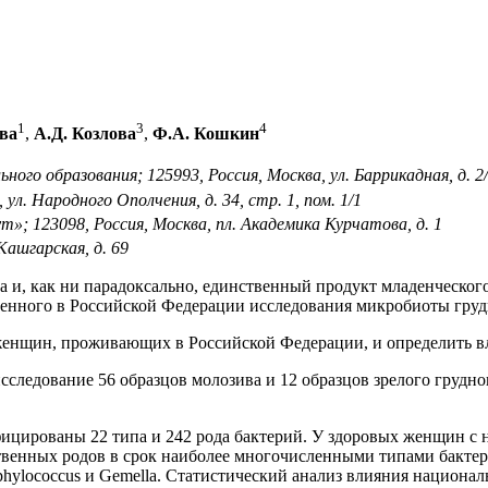
1
3
4
ва
,
А.Д. Козлова
,
Ф.А. Кошкин
го образования; 125993, Россия, Москва, ул. Баррикадная, д. 2/
л. Народного Ополчения, д. 34, стр. 1, пом. 1/1
 123098, Россия, Москва, пл. Академика Курчатова, д. 1
ашгарская, д. 69
ка и, как ни парадоксально, единственный продукт младенческого
еденного в Российской Федерации исследования микробиоты груд
женщин, проживающих в Российской Федерации, и определить вл
сследование 56 образцов молозива и 12 образцов зрелого грудн
фицированы 22 типа и 242 рода бактерий. У здоровых женщин с
нных родов в срок наиболее многочисленными типами бактерий ока
phylococcus и Gemella. Статистический анализ влияния национал