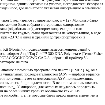
нщиной, давшей согласие на участие, исследователь беседовал
рожденного, где неонатолог указывал информацию о семейном
ерез 1 мес. (зрелое грудное молоко, n = 12). Молозиво было
ное молоко было собрано в стерильные одноразовые
рали (обрабатывали) раствором хлоргексидина или
лючительно грудью, были приглашены на консультацию, в ходе
 при –23 °C и ниже и хранили до транспортировки в
on Kit (Norgen) и последующим замером концентраций с
ась набором AmpliTaq Gold™ 360 DNA Polymerase (Termo Fisher
GCCTACGGGNGGCWG CAG-3’, обратный праймер 5’-
орме Illumina.
 анализе с помощью программного пакета QIIME2 [16], был
 уникальных последовательностей (ASV – amplicon sequence
д. были получены путем суммирования ASV, принадлежащих
ксономической принадлежности. В основном использовалась
писано p_. У микробов, для которых не удалось определить
 на более низких уровнях обозначено как -u. Из
е микробы, т. е. те, которые были представлены менее чем в