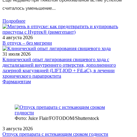
считалось уменьшение...
Подробнее
4 августа 2026
В отпуск – без мигрени
31 июля 2026
Клинический опыт лигирования свищевого хода с
дистализацией внутреннего отверстия, дополненного
лазерной коагуляцией (LIFT-IOD + FiLaC), в лечении
хронического парапроктита
Фармацевтам
Фото: Juice Flair/FOTODOM/Shutterstoсk
3 августа 2026
Отпуск препарата с истекающим сроком годности