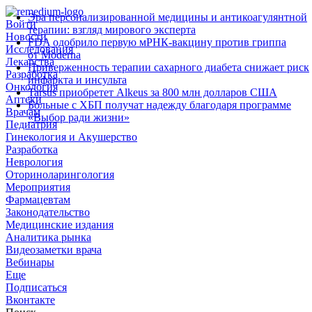
Эра персонализированной медицины и антикоагулянтной
Войти
терапии: взгляд мирового эксперта
Новости
FDA одобрило первую мРНК‑вакцину против гриппа
Исследования
от Moderna
Лекарства
Приверженность терапии сахарного диабета снижает риск
Разработка
инфаркта и инсульта
Онкология
Tarsus приобретет Alkeus за 800 млн долларов США
Аптеки
Больные с ХБП получат надежду благодаря программе
Врачам
«Выбор ради жизни»
Педиатрия
Гинекология и Акушерство
Разработка
Неврология
Оториноларингология
Мероприятия
Фармацевтам
Законодательство
Медицинские издания
Аналитика рынка
Видеозаметки врача
Вебинары
Еще
Подписаться
Вконтакте