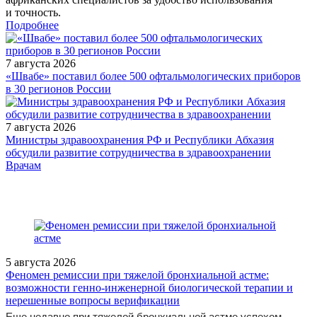
и точность.
Подробнее
7 августа 2026
«Швабе» поставил более 500 офтальмологических приборов
в 30 регионов России
7 августа 2026
Министры здравоохранения РФ и Республики Абхазия
обсудили развитие сотрудничества в здравоохранении
/doctor/pediatrics/izbrannye-voprosy-pediatrii/Zabolevaniya-LOR-
Врачам
organov-u-detey/
5 августа 2026
Феномен ремиссии при тяжелой бронхиальной астме:
возможности генно-инженерной биологической терапии и
нерешенные вопросы верификации
Еще недавно при тяжелой бронхиальной астме успехом