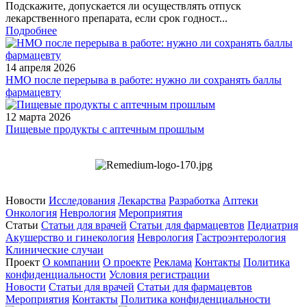
Подскажите, допускается ли осуществлять отпуск
лекарственного препарата, если срок годност...
Подробнее
14 апреля 2026
НМО после перерыва в работе: нужно ли сохранять баллы
фармацевту
12 марта 2026
Пищевые продукты с аптечным прошлым
Новости
Исследования
Лекарства
Разработка
Аптеки
Онкология
Неврология
Мероприятия
Статьи
Статьи для врачей
Статьи для фармацевтов
Педиатрия
Акушерство и гинекология
Неврология
Гастроэнтерология
Клинические случаи
Проект
О компании
О проекте
Реклама
Контакты
Политика
конфиденциальности
Условия регистрации
Новости
Статьи для врачей
Статьи для фармацевтов
Мероприятия
Контакты
Политика конфиденциальности