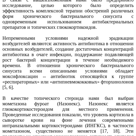
исследование, целью которого было определить
эффективность комплексной терапии обострений различных
форм хронического бактериального синусита с
одновременным использованием антибактериальных
препаратов и топических глюкокортикоидов.
Непременными условиями надежной эрадикации
возбудителей являются: активность антибиотика в отношении
основных возбудителей, создание достаточных концентраций
антибиотика в очаге инфекции, поддержание подавляющей
рост бактерий концентрации в течение необходимого
времени. В отношении хронического бактериального
синусита всеми описанными условиями обладает
моксифлоксацин -- антибиотик относящейся к группе
«респираторных» или «антипневмококковых» фторхинолонов
[5, 6].
В качестве топического стероида нами был выбран
мометазона фуроат (Назонекс). Назонекс является
глюкокортикостероидом для местного применения.
Проведенные исследования показали, что уровень кортизола в
сыворотке крови на фоне лечения современными
интраназальными кортикостероидами (ИНГКС), в частности
мометазоном, существенно не меняется [17, 18]. Эти