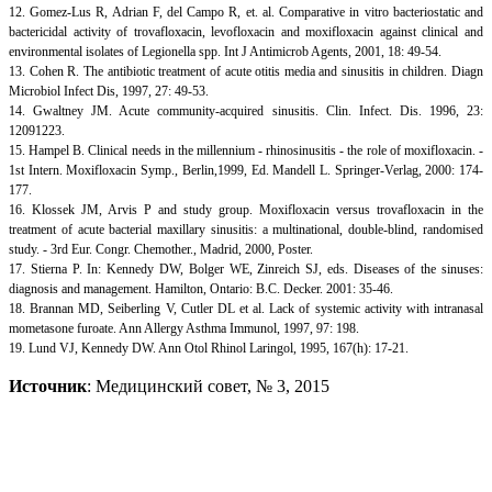
12. Gomez-Lus R, Adrian F, del Campo R, et. al. Comparative in vitro bacteriostatic and
bactericidal activity of trovafloxacin, levofloxacin and moxifloxacin against clinical and
environmental isolates of Legionella spp. Int J Antimicrob Agents, 2001, 18: 49-54.
13. Cohen R. The antibiotic treatment of acute otitis media and sinusitis in children. Diagn
Microbiol Infect Dis, 1997, 27: 49-53.
14. Gwaltney JM. Acute community-acquired sinusitis. Clin. Infect. Dis. 1996, 23:
12091223.
15. Hampel B. Clinical needs in the millennium - rhinosinusitis - the role of moxifloxacin. -
1st Intern. Moxifloxacin Symp., Berlin,1999, Ed. Mandell L. Springer-Verlag, 2000: 174-
177.
16. Klossek JM, Arvis P and study group. Moxifloxacin versus trovafloxacin in the
treatment of acute bacterial maxillary sinusitis: a multinational, double-blind, randomised
study. - 3rd Eur. Congr. Chemother., Madrid, 2000, Poster.
17. Stierna P. In: Kennedy DW, Bolger WE, Zinreich SJ, eds. Diseases of the sinuses:
diagnosis and management. Hamilton, Ontario: B.C. Decker. 2001: 35-46.
18. Brannan MD, Seiberling V, Cutler DL et al. Lack of systemic activity with intranasal
mometasone furoate. Ann Allergy Asthma Immunol, 1997, 97: 198.
19. Lund VJ, Kennedy DW. Ann Otol Rhinol Laringol, 1995, 167(h): 17-21.
Источник
: Медицинский совет, № 3, 2015