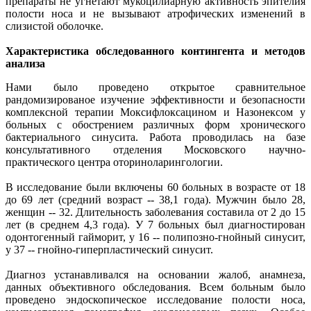
препараты не угнетают мукоцилиарную активность эпителия
полости носа и не вызывают атрофических изменений в
слизистой оболочке.
Характеристика обследованного контингента и методов
анализа
Нами было проведено открытое сравнительное
рандомизированое изучение эффективности и безопасности
комплексной терапии Моксифлоксацином и Назонексом у
больных с обострением различных форм хронического
бактериального синусита. Работа проводилась на базе
консультативного отделения Московского научно-
практического центра оториноларингологии.
В исследование были включены 60 больных в возрасте от 18
до 69 лет (средний возраст -- 38,1 года). Мужчин было 28,
женщин -- 32. Длительность заболевания составила от 2 до 15
лет (в среднем 4,3 года). У 7 больных был диагностирован
одонтогенный гайморит, у 16 -- полипозно-гнойный синусит,
у 37 -- гнойно-гиперпластический синусит.
Диагноз устанавливался на основании жалоб, анамнеза,
данных объективного обследования. Всем больным было
проведено эндоскопическое исследование полости носа,