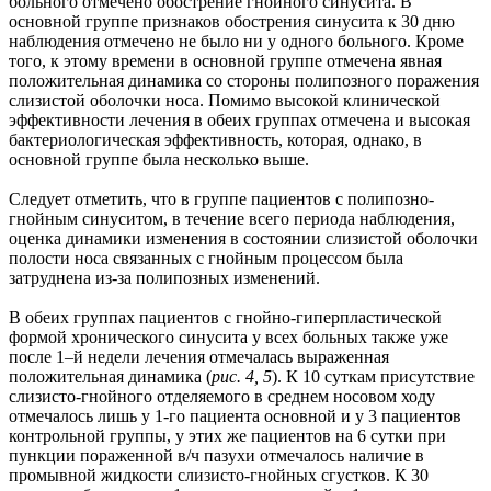
больного отмечено обострение гнойного синусита. В
основной группе признаков обострения синусита к 30 дню
наблюдения отмечено не было ни у одного больного. Кроме
того, к этому времени в основной группе отмечена явная
положительная динамика со стороны полипозного поражения
слизистой оболочки носа. Помимо высокой клинической
эффективности лечения в обеих группах отмечена и высокая
бактериологическая эффективность, которая, однако, в
основной группе была несколько выше.
Следует отметить, что в группе пациентов с полипозно-
гнойным синуситом, в течение всего периода наблюдения,
оценка динамики изменения в состоянии слизистой оболочки
полости носа связанных с гнойным процессом была
затруднена из-за полипозных изменений.
В обеих группах пациентов с гнойно-гиперпластической
формой хронического синусита у всех больных также уже
после 1–й недели лечения отмечалась выраженная
положительная динамика (
рис. 4, 5
). К 10 суткам присутствие
слизисто-гнойного отделяемого в среднем носовом ходу
отмечалось лишь у 1-го пациента основной и у 3 пациентов
контрольной группы, у этих же пациентов на 6 сутки при
пункции пораженной в/ч пазухи отмечалось наличие в
промывной жидкости слизисто-гнойных сгустков. К 30