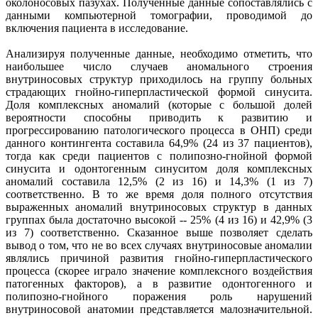
околоносовых пазухах. Полученные данные сопоставлялись с
данными компьютерной томографии, проводимой до
включения пациента в исследование.
Анализируя полученные данные, необходимо отметить, что
наибольшее число случаев аномального строения
внутриносовых структур приходилось на группу больных
страдающих гнойно-гиперпластической формой синусита.
Доля комплексных аномалий (которые с большой долей
вероятности способны приводить к развитию и
прогрессированию патологического процесса в ОНП) среди
данного контингента составила 64,9% (24 из 37 пациентов),
тогда как среди пациентов с полипозно-гнойной формой
синусита и одонтогенным синуситом доля комплексных
аномалий составила 12,5% (2 из 16) и 14,3% (1 из 7)
соответственно. В то же время доля полного отсутствия
выраженных аномалий внутриносовых структур в данных
группах была достаточно высокой -- 25% (4 из 16) и 42,9% (3
из 7) соответственно. Сказанное выше позволяет сделать
вывод о том, что не во всех случаях внутриносовые аномалии
являлись причиной развития гнойно-гиперпластического
процесса (скорее играло значение комплексного воздействия
патогенных факторов), а в развитие одонтогенного и
полипозно-гнойного поражения роль нарушений
внутриносовой анатомии представляется малозначительной.