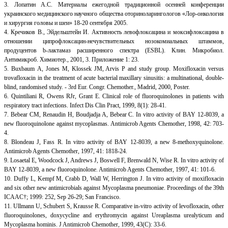
3. Лопатин А.С. Материалы ежегодной традиционной осенней конференции
украинского медицинского научного общества оториноларингологов «Лор-онкология
и хирургия головы и шеи» 18-20 сентября 2005.
4. Кречиков В., Эйдельштейн И. Активность левофлоксацина и моксифлоксацина в
отношении ципрофлоксацин-нечувствительных нозокомиальных штаммов,
продуцентов b-лактамаз расширенного спектра (ESBL). Клин. Микробиол.
Антимикроб. Химиотер., 2001, 3. Приложение 1: 23.
5. Buxbaum А, Jones М, Klossek JM, Arvis P and study group. Moxifloxacin versus
trovafloxacin in the treatment of acute bacterial maxillary sinusitis: a multinational, double-
blind, randomised study. - 3rd Eur. Congr. Chemother., Madrid, 2000, Poster.
6. Quintiliani R, Owens RJr, Grant E. Clinical role of fluoroquinolones in patients with
respiratory tract infections. Infect Dis Clin Pract, 1999, 8(1): 28-41.
7. Bebear CM, Renaudin H, Boudjadja A, Bebear C. In vitro activity of BAY 12-8039, a
new fluoroquinolone against mycoplasmas. Antimicrob Agents Chemother, 1998, 42: 703-
4.
8. Blondeau J, Fass R. In vitro activity of BAY 12-8039, a new 8-methoxyquinolone.
Antimicrob Agents Chemother, 1997, 41: 1818-24.
9. Losaetal Е, Woodcock J, Andrews J, Boswell F, Brenwald N, Wise R. In vitro activity of
BAY 12-8039, a new fluoroquinolone. Antimicrob Agents Chemother, 1997, 41: 101-6.
10. Duffy L, Kempf M, Crabb D, Wall W, Herrington J. In vitro activity of moxifloxacin
and six other new antimicrobials against Mycoplasma pneumoniae. Proceedings of the 39th
ICAAC†; 1999: 252, Sep 26-29; San Francisco.
11. Ullmann U, Schubert S, Krausse R. Comparative in-vitro activity of levofloxacin, other
fluoroquinolones, doxycycline and erythromycin against Ureaplasma urealyticum and
Mycoplasma hominis. J Antimicrob Chemother, 1999, 43(C): 33-6.