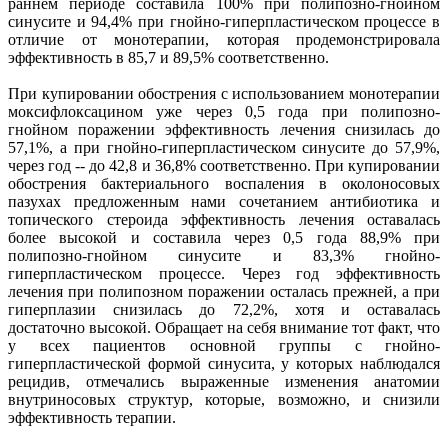
раннем периоде составила 100% при полипозно-гнойном
синусите и 94,4% при гнойно-гиперпластическом процессе в
отличие от монотерапии, которая продемонстрировала
эффективность в 85,7 и 89,5% соответственно.
При купировании обострения с использованием монотерапии
моксифлоксацином уже через 0,5 года при полипозно-
гнойном поражении эффективность лечения снизилась до
57,1%, а при гнойно-гиперпластическом синусите до 57,9%,
через год -- до 42,8 и 36,8% соответственно. При купировании
обострения бактериального воспаления в околоносовых
пазухах предложенным нами сочетанием антибиотика и
топического стероида эффективность лечения оставалась
более высокой и составила через 0,5 года 88,9% при
полипозно-гнойном синусите и 83,3% гнойно-
гиперпластическом процессе. Через год эффективность
лечения при полипозном поражении осталась прежней, а при
гиперплазии снизилась до 72,2%, хотя и оставалась
достаточно высокой. Обращает на себя внимание тот факт, что
у всех пациентов основной группы с гнойно-
гиперпластической формой синусита, у которых наблюдался
рецидив, отмечались выраженные изменения анатомии
внутриносовых структур, которые, возможно, и снизили
эффективность терапии.