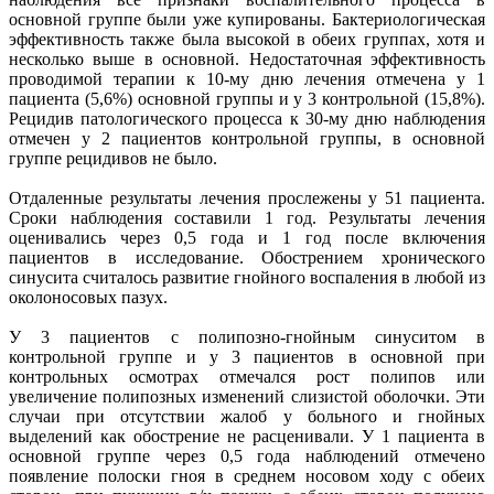
основной группе были уже купированы. Бактериологическая
эффективность также была высокой в обеих группах, хотя и
несколько выше в основной. Недостаточная эффективность
проводимой терапии к 10-му дню лечения отмечена у 1
пациента (5,6%) основной группы и у 3 контрольной (15,8%).
Рецидив патологического процесса к 30-му дню наблюдения
отмечен у 2 пациентов контрольной группы, в основной
группе рецидивов не было.
Отдаленные результаты лечения прослежены у 51 пациента.
Сроки наблюдения составили 1 год. Результаты лечения
оценивались через 0,5 года и 1 год после включения
пациентов в исследование. Обострением хронического
синусита считалось развитие гнойного воспаления в любой из
околоносовых пазух.
У 3 пациентов с полипозно-гнойным синуситом в
контрольной группе и у 3 пациентов в основной при
контрольных осмотрах отмечался рост полипов или
увеличение полипозных изменений слизистой оболочки. Эти
случаи при отсутствии жалоб у больного и гнойных
выделений как обострение не расценивали. У 1 пациента в
основной группе через 0,5 года наблюдений отмечено
появление полоски гноя в среднем носовом ходу с обеих