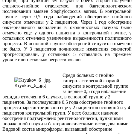
сторон, при пункции в/ч пазухи с обеих сторон получено
слизисто-гнойное отделяемое, при бактериологическом
исследовании выявен Staphylococcus. aureus. В контрольной
группе через 0,5 года наблюдений обострение гнойного
синусита отмечены у 2 пациентов. Через 1 год обострение
бактериального воспаления в околоносовых пазухах было
отмечено еще у одного пациента в контрольной группе, у
остальных отмечено увеличение выраженности полипозного
процесса. В основной группе обострений синусита отмечено
не было. У 3 пациентов полипозные изменения слизистой
прогрессировали, у остальных 5 оставались на прежнем
уровне или несколько регрессировали.
Среди больных с гнойно-
гиперпластической формой
Kryukov_6_.jpg
синусита в контрольной группе
за первые 0,5 года наблюдений
рецидив отмечен в 6 случаях, в основной группе у 2
пациентов. За последующие 0,5 года обострение гнойного
процесса зарегистрировано еще у 2 пациентов основной и у 4
пациентов контрольной групп. У всех больных наличие
обострения подтверждено рентгенологически, пункциями
пораженной пазухи и бактериологическими исследованиями.
Видовой состав микрофлоры, вызвавшей обострение