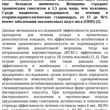
еще большую значимость. Женщины страдают
хроническим синуситом в 1,5 раза чаще, чем мужчины.
Среди пациентов, находящихся на лечении в
оториноларингологических стационарах, от 15 до 36%
имеют заболевания околоносовых пазух носа (ОНП) [2].
Данные метаанализа исследований эффективности различных
препаратов для лечения острых и хронических
риносинуситов показали, что эффективность антибиотиков в
лечении хронического риносинусита не подтверждается с
точки зрения доказательной медицины, тогда как
интраназальные кортикостероиды (ИГКС) эффективны со
степенью достоверности класса 1В (очень высокой) [3, 4]. При
остром риносинусите они также доказали свою
эффективность в комбинации с антибактериальными
препаратами. В связи с вышеизложенным нами было
предпринято исследование, целью которого было определить
эффективность комплексной терапии с одновременным
использованием антибактериальных препаратов и топических
глюкокортикоидов обострений различных форм хронического
бактериального синусита. При купировании обострения
бактериального воспаления в околоносовых пазухах
предложенным нами сочетанием антибиотика и топического
стероида эффективность лечения составила через 6 мес. 88,9%
при полипозно-гнойном синусите и 83,3% при гнойно-