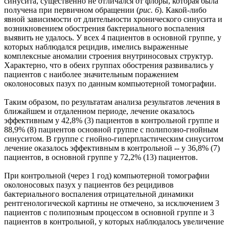
синусита, существенно не отличался от флоры, которая была
получена при первичном обращении (
рис. 6
). Какой-либо
явной зависимости от длительности хронического синусита и
возникновением обострения бактериального воспаления
выявить не удалось. У всех 4 пациентов в основной группе, у
которых наблюдался рецидив, имелись выраженные
комплексные аномалии строения внутриносовых структур.
Характерно, что в обеих группах обострения развивались у
пациентов с наиболее значительным поражением
околоносовых пазух по данным компьютерной томографии.
Таким образом, по результатам анализа результатов лечения в
ближайшем и отдаленном периоде, лечение оказалось
эффективным у 42,8% (3) пациентов в контрольной группе и
88,9% (8) пациентов основной группе с полипозно-гнойным
синуситом. В группе с гнойно-гиперпластическим синуситом
лечение оказалось эффективным в контрольной -- у 36,8% (7)
пациентов, в основной группе у 72,2% (13) пациентов.
При контрольной (через 1 год) компьютерной томографии
околоносовых пазух у пациентов без рецидивов
бактериального воспаления отрицательной динамики
рентгенологической картины не отмечено, за исключением 3
пациентов с полипозным процессом в основной группе и 3
пациентов в контрольной, у которых наблюдалось увеличение