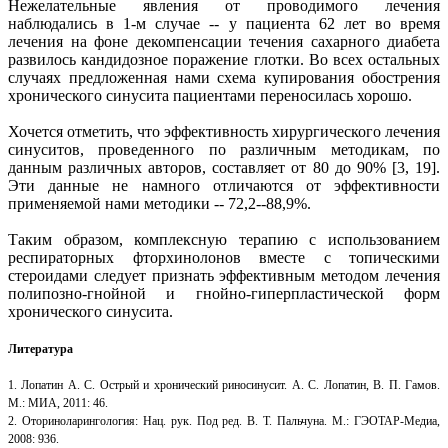
Нежелательные явления от проводимого лечения
наблюдались в 1-м случае -- у пациента 62 лет во время
лечения на фоне декомпенсации течения сахарного диабета
развилось кандидозное поражение глотки. Во всех остальных
случаях предложенная нами схема купирования обострения
хронического синусита пациентами переносилась хорошо.
Хочется отметить, что эффективность хирургического лечения
синуситов, проведенного по различным методикам, по
данным различных авторов, составляет от 80 до 90% [3, 19].
Эти данные не намного отличаются от эффективности
применяемой нами методики -- 72,2--88,9%.
Таким образом, комплексную терапию с использованием
респираторных фторхинолонов вместе с топическими
стероидами следует признать эффективным методом лечения
полипозно-гнойной и гнойно-гиперпластической форм
хронического синусита.
Литература
1. Лопатин А. С. Острый и хронический риносинусит. А. С. Лопатин, В. П. Гамов.
М.: МИА, 2011: 46.
2. Оториноларингология: Нац. рук. Под ред. В. Т. Пальчуна. М.: ГЭОТАР-Медиа,
2008: 936.