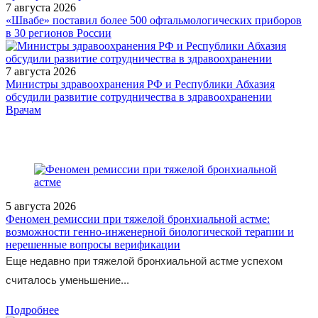
7 августа 2026
«Швабе» поставил более 500 офтальмологических приборов
в 30 регионов России
7 августа 2026
Министры здравоохранения РФ и Республики Абхазия
обсудили развитие сотрудничества в здравоохранении
/doctor/otorhinolar/kompleksnaya-terapiya-khronicheskogo-
Врачам
verkhnechelyustnogo-sinusita/
5 августа 2026
Феномен ремиссии при тяжелой бронхиальной астме:
возможности генно-инженерной биологической терапии и
нерешенные вопросы верификации
Еще недавно при тяжелой бронхиальной астме успехом
считалось уменьшение...
Подробнее