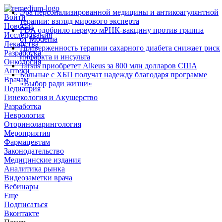
Эра персонализированной медицины и антикоагулянтной
Войти
терапии: взгляд мирового эксперта
Новости
FDA одобрило первую мРНК‑вакцину против гриппа
Исследования
от Moderna
Лекарства
Приверженность терапии сахарного диабета снижает риск
Разработка
инфаркта и инсульта
Онкология
Tarsus приобретет Alkeus за 800 млн долларов США
Аптеки
Больные с ХБП получат надежду благодаря программе
Врачам
«Выбор ради жизни»
Педиатрия
Гинекология и Акушерство
Разработка
Неврология
Оториноларингология
Мероприятия
Фармацевтам
Законодательство
Медицинские издания
Аналитика рынка
Видеозаметки врача
Вебинары
Еще
Подписаться
Вконтакте