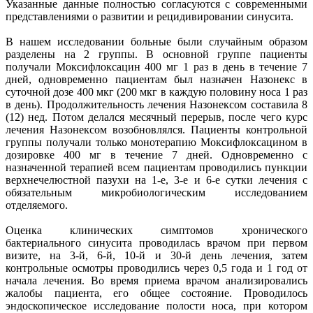
Указанные данные полностью согласуются с современными
представлениями о развитии и рецидивировании синусита.
В нашем исследовании больные были случайным образом
разделены на 2 группы. В основной группе пациенты
получали Моксифлоксацин 400 мг 1 раз в день в течение 7
дней, одновременно пациентам был назначен Назонекс в
суточной дозе 400 мкг (200 мкг в каждую половину носа 1 раз
в день). Продолжительность лечения Назонексом составила 8
(12) нед. Потом делался месячный перерыв, после чего курс
лечения Назонексом возобновлялся. Пациенты контрольной
группы получали только монотерапию Моксифлоксацином в
дозировке 400 мг в течение 7 дней. Одновременно с
назначенной терапией всем пациентам проводились пункции
верхнечелюстной пазухи на 1-е, 3-е и 6-е сутки лечения с
обязательным микробиологическим исследованием
отделяемого.
Оценка клинических симптомов хронического
бактериального синусита проводилась врачом при первом
визите, на 3-й, 6-й, 10-й и 30-й день лечения, затем
контрольные осмотры проводились через 0,5 года и 1 год от
начала лечения. Во время приема врачом анализировались
жалобы пациента, его общее состояние. Проводилось
эндоскопическое исследование полости носа, при котором