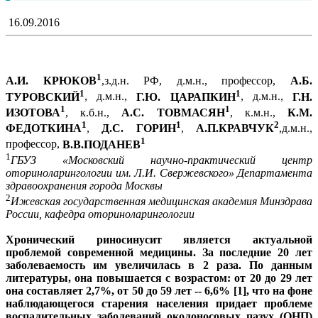
16.09.2016
1
А.И. КРЮКОВ
,з.д.н. РФ, д.м.н., профессор,
А.Б.
1
1
ТУРОВСКИЙ
, д.м.н.,
Г.Ю. ЦАРАПКИН
, д.м.н.,
Г.Н.
1
1
ИЗОТОВА
, к.б.н.,
А.С. ТОВМАСЯН
, к.м.н.,
К.М.
1
1
2
ФЕДОТКИНА
,
Д.С. ГОРИН
,
А.П.КРАВЧУК
,д.м.н.,
1
профессор,
В.В.ПОДАНЕВ
1
ГБУЗ «Московский научно-практический центр
оториноларингологии им. Л.И. Свержевского» Департамента
здравоохранения города Москвы
2
Ижевская государственная медицинская академия Минздрава
России, кафедра оториноларингологии
Хронический риносинусит является актуальной
проблемой современной медицины. За последние 20 лет
заболеваемость им увеличилась в 2 раза. По данным
литературы, она повышается с возрастом: от 20 до 29 лет
она составляет 2,7%, от 50 до 59 лет -- 6,6% [1], что на фоне
наблюдающегося старения населения придает проблеме
воспалительных заболеваний околоносовых пазух (ОНП)