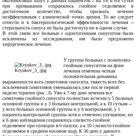
околоносовых пазух у данных пациентов -- на 3-е и 6-е сутки
при промывании сохранялось гнойное отделяемое в
достаточном количестве, чтобы признать лечение
неэффективным с клинической точки зрения. То же следует
отнести и к бактериологической эффективности лечения --
стерильность синуса не была достигнута ни в одном случае.
В этой связи все больные с одонтогенным синуситом были
исключены из исследования, им было предложено
хирургическое лечение.
У группы больных с полипозно-
гнойным синуситом на фоне
Kryukov_3_.jpg
лечения отмечена четкая
положительная динамика
выраженности всех симптомов синусита, тяжесть всех без
исключения симптомов уменьшилась уже после первой
недели терапии (
рис. 3
). Уже к 7-му дню лечения все
симптомы гнойного синусита полностью исчезли у 5 больных
основной группы и у 3 больных контрольной, а к 10 суткам --
у всех больных основной группы и у 6 контрольной, у 1
пациента контрольной группы хотя и отмечено улучшение, но
к 6 дню наблюдения сохранялось слизисто-гнойное
отделяемое при пункции в/ч пазухи, а к 10 слизисто-гнойное
отделяемое в среднем носовом ходу. К 30 дню у данного