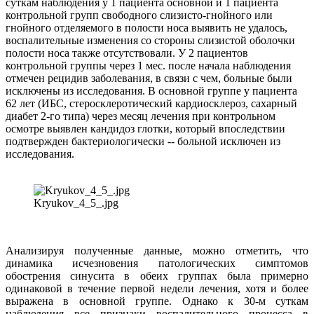
суткам наблюдения у 1 пациента основной и 1 пациента
контрольной групп свободного слизисто-гнойного или
гнойного отделяемого в полости носа выявить не удалось,
воспалительные изменения со стороны слизистой оболочки
полости носа также отсутствовали. У 2 пациентов
контрольной группы через 1 мес. после начала наблюдения
отмечен рецидив заболевания, в связи с чем, больные были
исключены из исследования. В основной группе у пациента
62 лет (ИБС, стеросклеротический кардиосклероз, сахарный
диабет 2-го типа) через месяц лечения при контрольном
осмотре выявлен кандидоз глотки, который впоследствии
подтвержден бактериологически -- больной исключен из
исследования.
Kryukov_4_5_.jpg
Анализируя полученные данные, можно отметить, что
динамика исчезновения патологических симптомов
обострения синусита в обеих группах была примерно
одинаковой в течение первой недели лечения, хотя и более
выражена в основной группе. Однако к 30-м суткам
наблюдения все признаки воспалительного процесса в