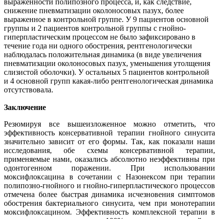
выраженности полипозного процесса, и, как следствие,
снижение пневматизации околоносовых пазух, более
выраженное в контрольной группе. У 9 пациентов основной
группы и 2 пациентов контрольной группы с гнойно-
гиперпластическим процессом не было зафиксировано в
течение года ни одного обострения, рентгенологически
наблюдалась положительная динамика (в виде увеличения
пневматизации околоносовых пазух, уменьшения утолщения
слизистой оболочки). У остальных 5 пациентов контрольной
и 4 основной групп какая-либо рентгенологическая динамика
отсутствовала.
Заключение
Резюмируя все вышеизложенное можно отметить, что
эффективность консервативной терапии гнойного синусита
значительно зависит от его формы. Так, как показали наши
исследования, обе схемы консервативной терапии,
применяемые нами, оказались абсолютно неэффективны при
одонтогенном поражении. При использовании
моксифлоксацина в сочетании с Назонексом при терапии
полипозно-гнойного и гнойно-гиперпластического процессов
отмечена более быстрая динамика исчезновения симптомов
обострения бактериального синусита, чем при монотерапии
моксифлоксацином. Эффективность комплексной терапии в