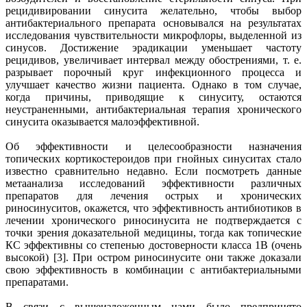
рецидивировании синусита желательно, чтобы выбор
антибактериального препарата основывался на результатах
исследования чувствительности микрофлоры, выделенной из
синусов. Достижение эрадикации уменьшает частоту
рецидивов, увеличивает интервал между обострениями, т. е.
разрывает порочный круг инфекционного процесса и
улучшает качество жизни пациента. Однако в том случае,
когда причины, приводящие к синуситу, остаются
неустраненными, антибактериальная терапия хронического
синусита оказывается малоэффективной.
Об эффективности и целесообразности назначения
топических кортикостероидов при гнойных синуситах стало
известно сравнительно недавно. Если посмотреть данные
метаанализа исследований эффективности различных
препаратов для лечения острых и хронических
риносинуситов, окажется, что эффективность антибиотиков в
лечении хронического риносинусита не подтверждается с
точки зрения доказательной медицины, тогда как топические
КС эффективны со степенью достоверности класса 1В (очень
высокой) [3]. При остром риносинусите они также доказали
свою эффективность в комбинации с антибактериальными
препаратами.
В связи с вышеизложенным нами было предпринято