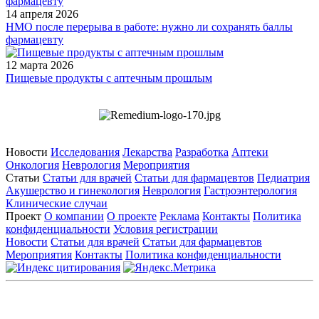
14 апреля 2026
НМО после перерыва в работе: нужно ли сохранять баллы
фармацевту
12 марта 2026
Пищевые продукты с аптечным прошлым
Новости
Исследования
Лекарства
Разработка
Аптеки
Онкология
Неврология
Мероприятия
Статьи
Статьи для врачей
Статьи для фармацевтов
Педиатрия
Акушерство и гинекология
Неврология
Гастроэнтерология
Клинические случаи
Проект
О компании
О проекте
Реклама
Контакты
Политика
конфиденциальности
Условия регистрации
Новости
Статьи для врачей
Статьи для фармацевтов
Мероприятия
Контакты
Политика конфиденциальности
Общество с ограниченной ответственностью «ГРУППА
РЕМЕДИУМ»