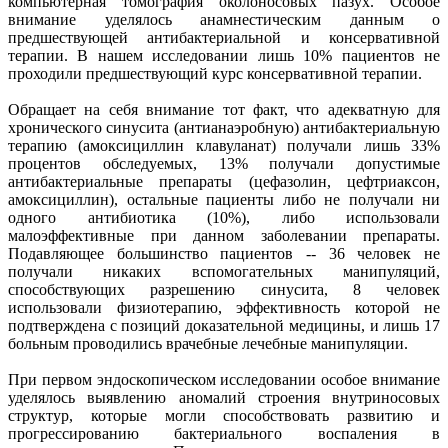
компьютерная томография околоносовых пазух. Особое
внимание уделялось анамнестическим данным о
предшествующей антибактериальной и консервативной
терапии. В нашем исследовании лишь 10% пациентов не
проходили предшествующий курс консервативной терапии.
Обращает на себя внимание тот факт, что адекватную для
хронического синусита (антианаэробную) антибактериальную
терапию (амоксициллин клавуланат) получали лишь 33%
процентов обследуемых, 13% получали допустимые
антибактериальные препараты (цефазолин, цефтриаксон,
амоксициллин), остальные пациенты либо не получали ни
одного антибиотика (10%), либо использовали
малоэффективные при данном заболевании препараты.
Подавляющее большинство пациентов -- 36 человек не
получали никаких вспомогательных манипуляций,
способствующих разрешению синусита, 8 человек
использовали физиотерапию, эффективность которой не
подтверждена с позиций доказательной медицины, и лишь 17
больным проводились врачебные лечебные манипуляции.
При первом эндоскопическом исследовании особое внимание
уделялось выявлению аномалий строения внутриносовых
структур, которые могли способствовать развитию и
прогрессированию бактериального воспаления в