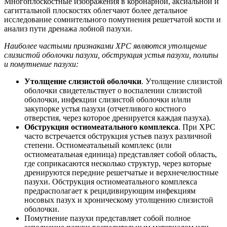
Многоплоскостные изображения в коронарной, аксиальной и
сагиттальной плоскостях облегчают более детальное
исследование сомнительного помутнения решетчатой ​​кости и
анализ пути дренажа лобной пазухи.
Наиболее частыми признаками ХРС являются утолщение
слизистой оболочки пазухи, обструкция устья пазухи, полипы
и помутнение пазухи:
Утолщение слизистой оболочки
. Утолщение слизистой
оболочки свидетельствует о воспалении слизистой
оболочки, инфекции слизистой оболочки и/или
закупорке устья пазухи (отчетливого костного
отверстия, через которое дренируется каждая пазуха).
Обструкция остиомеатального комплекса
. При ХРС
часто встречается обструкция устьев пазух различной
степени. Остиомеатальный комплекс (или
остиомеатальная единица) представляет собой область,
где соприкасаются несколько структур, через которые
дренируются передние решетчатые и верхнечелюстные
пазухи. Обструкция остиомеатального комплекса
предрасполагает к рецидивирующим инфекциям
носовых пазух и хроническому утолщению слизистой
оболочки.
Помутнение пазухи представляет собой полное