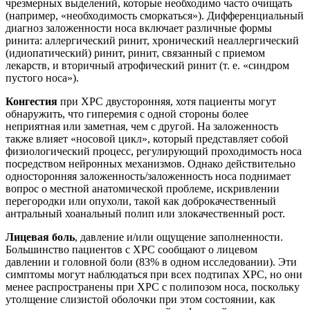
чрезмерных выделений, которые необходимо часто очищать
(например, «необходимость сморкаться»). Дифференциальный
диагноз заложенности носа включает различные формы
ринита: аллергический ринит, хронический неаллергический
(идиопатический) ринит, ринит, связанный с приемом
лекарств, и вторичный атрофический ринит (т. е. «синдром
пустого носа»).
Конгестия
при ХРС двусторонняя, хотя пациенты могут
обнаружить, что гиперемия с одной стороны более
неприятная или заметная, чем с другой. На заложенность
также влияет «носовой цикл», который представляет собой
физиологический процесс, регулирующий проходимость носа
посредством нейронных механизмов. Однако действительно
односторонняя заложенность/заложенность носа поднимает
вопрос о местной анатомической проблеме, искривлении
перегородки или опухоли, такой как доброкачественный
антральный хоанальный полип или злокачественный рост.
Лицевая боль
, давление и/или ощущение заполненности.
Большинство пациентов с ХРС сообщают о лицевом
давлении и головной боли (83% в одном исследовании). Эти
симптомы могут наблюдаться при всех подтипах ХРС, но они
менее распространены при ХРС с полипозом носа, поскольку
утолщение слизистой оболочки при этом состоянии, как