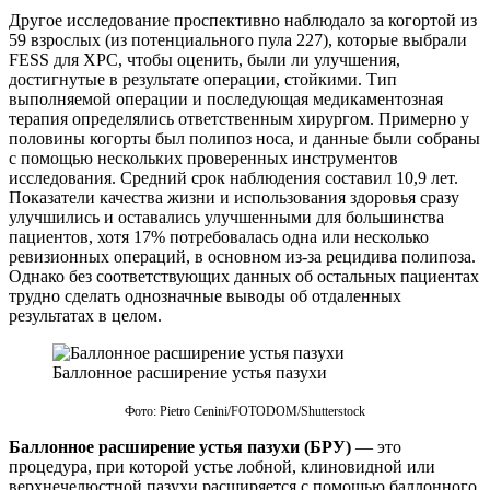
Другое исследование проспективно наблюдало за когортой из
59 взрослых (из потенциального пула 227), которые выбрали
FESS для ХРС, чтобы оценить, были ли улучшения,
достигнутые в результате операции, стойкими. Тип
выполняемой операции и последующая медикаментозная
терапия определялись ответственным хирургом. Примерно у
половины когорты был полипоз носа, и данные были собраны
с помощью нескольких проверенных инструментов
исследования. Средний срок наблюдения составил 10,9 лет.
Показатели качества жизни и использования здоровья сразу
улучшились и оставались улучшенными для большинства
пациентов, хотя 17% потребовалась одна или несколько
ревизионных операций, в основном из-за рецидива полипоза.
Однако без соответствующих данных об остальных пациентах
трудно сделать однозначные выводы об отдаленных
результатах в целом.
Баллонное расширение устья пазухи
Фото: Pietro Cenini/FOTODOM/Shutterstoсk
Баллонное расширение устья пазухи (БРУ)
— это
процедура, при которой устье лобной, клиновидной или
верхнечелюстной пазухи расширяется с помощью баллонного