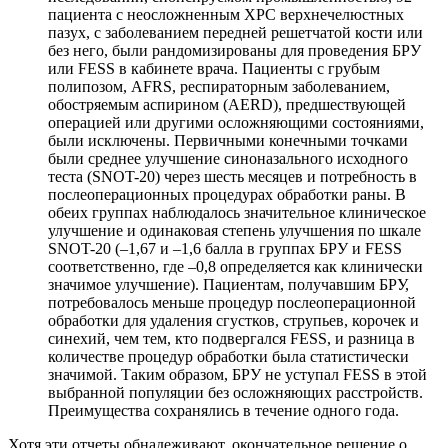
пациента с неосложненным ХРС верхнечелюстных
пазух, с заболеванием передней решетчатой ​​кости или
без него, были рандомизированы для проведения БРУ
или FESS в кабинете врача. Пациенты с грубым
полипозом, AFRS, респираторным заболеванием,
обостряемым аспирином (AERD), предшествующей
операцией или другими осложняющими состояниями,
были исключены. Первичными конечными точками
были среднее улучшение синоназального исходного
теста (SNOT-20) через шесть месяцев и потребность в
послеоперационных процедурах обработки раны. В
обеих группах наблюдалось значительное клиническое
улучшение и одинаковая степень улучшения по шкале
SNOT-20 (–1,67 и –1,6 балла в группах БРУ и FESS
соответственно, где –0,8 определяется как клинически
значимое улучшение). Пациентам, получавшим БРУ,
потребовалось меньше процедур послеоперационной
обработки для удаления сгустков, струпьев, корочек и
синехий, чем тем, кто подвергался FESS, и разница в
количестве процедур обработки была статистически
значимой. Таким образом, БРУ не уступал FESS в этой
выбранной популяции без осложняющих расстройств.
Преимущества сохранялись в течение одного года.
Хотя эти отчеты обнадеживают, окончательное решение о