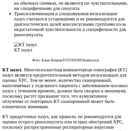
на обычных снимках, не являются ни чувствительными,
ни специфичными для синусита.
Трансиллюминация и ультразвуковая визуализация
пазух считаются устаревшими и не рекомендуются для
диагностических целей консенсусными группами из-за
недостаточной чувствительности и специфичности для
риносинусита.
КТ пазух
Фото: Karan Bunjean/FOTODOM/Shutterstoсk
КТ пазух
. Многоплоскостная компьютерная томография (КТ)
пазух является предпочтительным методом визуализации для
оценки ХРС. Тем не менее, количество сканирований,
выполняемых у отдельного пациента с заболеванием носовых
пазух с течением времени, должно быть сведено к минимуму,
поскольку растет признание того, что кумулятивное
облучение от повторных КТ-сканирований может быть
клинически значимым.
КТ придаточных пазух, как правило, не рекомендуется для
оценки острого риносинусита или острых обострений ХРС,
поскольку распространенные респираторные вирусные