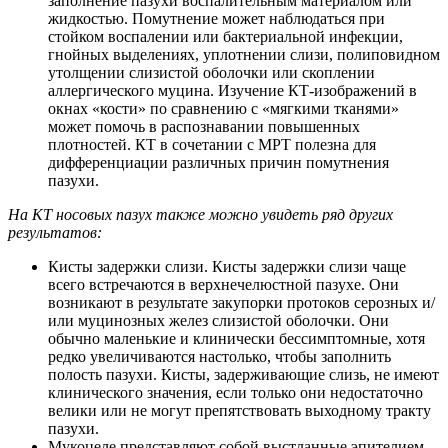
заполнение пазухи воспалительным материалом или
жидкостью. Помутнение может наблюдаться при
стойком воспалении или бактериальной инфекции,
гнойных выделениях, уплотнении слизи, полиповидном
утолщении слизистой оболочки или скоплении
аллергического муцина. Изучение КТ-изображений в
окнах «кости» по сравнению с «мягкими тканями»
может помочь в распознавании повышенных
плотностей. КТ в сочетании с МРТ полезна для
дифференциации различных причин помутнения
пазухи.
На КТ носовых пазух также можно увидеть ряд других
результатов:
Кисты задержки слизи. Кисты задержки слизи чаще
всего встречаются в верхнечелюстной пазухе. Они
возникают в результате закупорки протоков серозных и/
или муцинозных желез слизистой оболочки. Они
обычно маленькие и клинически бессимптомные, хотя
редко увеличиваются настолько, чтобы заполнить
полость пазухи. Кисты, задерживающие слизь, не имеют
клинического значения, если только они недостаточно
велики или не могут препятствовать выходному тракту
пазухи.
Мукоцеле представляют собой выстланные эпителием