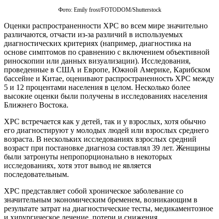
Фото: Emily frost/FOTODOM/Shutterstoсk
Оценки распространенности ХРС во всем мире значительно
различаются, отчасти из-за различий в используемых
диагностических критериях (например, диагностика на
основе симптомов по сравнению с включением объективной
риноскопии или данных визуализации). Исследования,
проведенные в США и Европе, Южной Америке, Карибском
бассейне и Китае, оценивают распространенность ХРС между
5 и 12 процентами населения в целом. Несколько более
высокие оценки были получены в исследованиях населения
Ближнего Востока.
ХРС встречается как у детей, так и у взрослых, хотя обычно
его диагностируют у молодых людей или взрослых среднего
возраста. В нескольких исследованиях взрослых средний
возраст при постановке диагноза составлял 39 лет. Женщины
были затронуты непропорционально в некоторых
исследованиях, хотя этот вывод не является
последовательным.
ХРС представляет собой хроническое заболевание со
значительным экономическим бременем, возникающим в
результате затрат на диагностические тесты, медикаментозное
и хирургическое лечение, потери и снижения