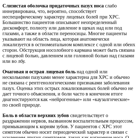
Слизистая оболочка придаточных пазух носа
слабо
иннервирована, что, вероятно, способствует
неспецифическому характеру лицевых болей при ХРС.
Большинство пациентов описывают неопределенный
дискомфорт, полноту или давление в щеках над или под
глазами, а также в области переносицы. Многие пациенты
указывают на область лица, которая анатомически
локализуется в остиомеатальном комплексе с одной или обеих
сторон. Обструкция носолобного кармана может быть связана
с лицевой болью, давлением или головной болью над глазами
или во лбу.
Очаговая и острая лицевая боль
над одной или
несколькими пазухами менее характерна для ХРС и обычно
не связана с рентгенологическими признаками заболевания
пазух. Оценка этих острых локализованных болей обычно не
дает точного объяснения, и боли часто в конечном итоге
диагностируются как «нейрогенные» или «каузалгические»
по своей природе.
Боль в области верхних зубов
свидетельствует о
раздражении нервов, вызванном воспалительным процессом,
примыкающим к корням зубов. У пациентов с ХРС этот
симптом обычно носит периодический характер и связан с
усилением других симптомов, таких как нагноение носа. О