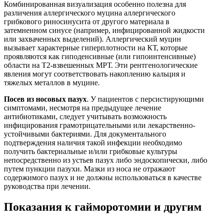
Комбинированная визуализация особенно полезна для
различения аллергического муцина аллергического
грибкового риносинусита от другого материала в
затемненном синусе (например, инфицированной жидкости
или захваченных выделений). Аллергический муцин
вызывает характерные гиперплотности на КТ, которые
проявляются как гиподенсивные (или гипоинтенсивные)
области на Т2-взвешенных МРТ. Эти рентгенологические
явления могут соответствовать накоплению кальция и
тяжелых металлов в муцине.
Посев из носовых пазух
. У пациентов с персистирующими
симптомами, несмотря на предыдущее лечение
антибиотиками, следует учитывать возможность
инфицирования грамотрицательными или лекарственно-
устойчивыми бактериями. Для документального
подтверждения наличия такой инфекции необходимо
получить бактериальные и/или грибковые культуры
непосредственно из устьев пазух либо эндоскопически, либо
путем пункции пазухи. Мазки из носа не отражают
содержимого пазух и не должны использоваться в качестве
руководства при лечении.
Показания к гайморотомии и другим