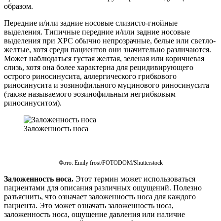
образом.
Передние и/или задние носовые слизисто-гнойные
выделения. Типичные передние и/или задние носовые
выделения при ХРС обычно непрозрачные, белые или светло-
желтые, хотя среди пациентов они значительно различаются.
Может наблюдаться густая желтая, зеленая или коричневая
слизь, хотя она более характерна для рецидивирующего
острого риносинусита, аллергического грибкового
риносинусита и эозинофильного муцинового риносинусита
(также называемого эозинофильным негрибковым
риносинуситом).
Заложенность носа
Фото: Emily frost/FOTODOM/Shutterstoсk
Заложенность носа.
Этот термин может использоваться
пациентами для описания различных ощущений. Полезно
разъяснить, что означает заложенность носа для каждого
пациента. Это может означать заложенность носа,
заложенность носа, ощущение давления или наличие