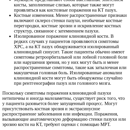
кисты, заполненные слизью, которые также могут
проявляться как кистозные поражения на КТ пазух.
Костные изменения. Менее распространенные признаки
включают склероз стенки пазухи, необычные костные
перегородки, костные эрозии и искривление костных
структур, связанное с затемнением пазухи.
Изолированное поражение клиновидной кости. В
редких случаях у пациентов проявляются симптомы
ХРС, а на КТ пазух обнаруживается изолированный
клиновидный синусит. Такие пациенты обычно имеют
симптомы ретроорбитальной или лобной головной боли
или нарушения зрения, но у них могут быть и менее
распространенные симптомы, такие как затылочная или
макушечная головная боль. Изолированные аномалии
клиновидной кости могут быть обнаружены случайно
при рентгенографии пазух или головного мозга.
Поскольку симптомы поражения клиновидной пазухи
нетипичны и иногда малозаметны, существует риск того, что
у пациента разовьется более запущенный процесс. Могут
присутствовать костная эрозия и экстрасинусное
распространение заболевания или инфекции. Поражения,
вызывающие анатомическую деформацию стенки пазухи или
эрозию кости на КТ, требуют оценки с помощью МРТ.