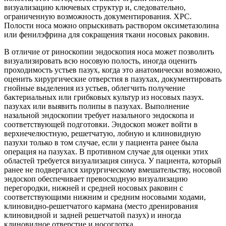
визуализацию ключевых структур и, следовательно,
ограниченную возможность документирования. ХРС.
Полости носа можно опрыскивать раствором оксиметазолина
или фенилэфрина для сокращения ткани носовых раковин.
В отличие от риноскопии эндоскопия носа может позволить
визуализировать всю носовую полость, иногда оценить
проходимость устьев пазух, когда это анатомически возможно,
оценить хирургические отверстия в пазухах, документировать
гнойные выделения из устьев, облегчить получение
бактериальных или грибковых культур из носовых пазух.
пазухах или выявить полипы в пазухах. Выполнение
назальной эндоскопии требует назального эндоскопа и
соответствующей подготовки. Эндоскоп может войти в
верхнечелюстную, решетчатую, лобную и клиновидную
пазухи только в том случае, если у пациента ранее была
операция на пазухах. В противном случае для оценки этих
областей требуется визуализация синуса. У пациента, который
ранее не подвергался хирургическому вмешательству, носовой
эндоскоп обеспечивает превосходную визуализацию
перегородки, нижней и средней носовых раковин с
соответствующими нижним и средним носовыми ходами,
клиновидно-решетчатого кармана (место дренирования
клиновидной и задней решетчатой ​​пазух) и иногда
клиновидное отверстие и носоглотка.