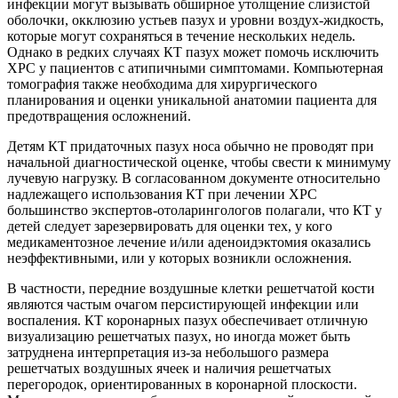
инфекции могут вызывать обширное утолщение слизистой
оболочки, окклюзию устьев пазух и уровни воздух-жидкость,
которые могут сохраняться в течение нескольких недель.
Однако в редких случаях КТ пазух может помочь исключить
ХРС у пациентов с атипичными симптомами. Компьютерная
томография также необходима для хирургического
планирования и оценки уникальной анатомии пациента для
предотвращения осложнений.
Детям КТ придаточных пазух носа обычно не проводят при
начальной диагностической оценке, чтобы свести к минимуму
лучевую нагрузку. В согласованном документе относительно
надлежащего использования КТ при лечении ХРС
большинство экспертов-отоларингологов полагали, что КТ у
детей следует зарезервировать для оценки тех, у кого
медикаментозное лечение и/или аденоидэктомия оказались
неэффективными, или у которых возникли осложнения.
В частности, передние воздушные клетки решетчатой ​​кости
являются частым очагом персистирующей инфекции или
воспаления. КТ коронарных пазух обеспечивает отличную
визуализацию решетчатых пазух, но иногда может быть
затруднена интерпретация из-за небольшого размера
решетчатых воздушных ячеек и наличия решетчатых
перегородок, ориентированных в коронарной плоскости.