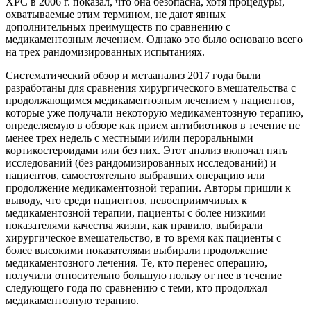
ХРС в 2006 г. показал, что она безопасна, хотя процедуры,
охватываемые этим термином, не дают явных
дополнительных преимуществ по сравнению с
медикаментозным лечением. Однако это было основано всего
на трех рандомизированных испытаниях.
Систематический обзор и метаанализ 2017 года были
разработаны для сравнения хирургического вмешательства с
продолжающимся медикаментозным лечением у пациентов,
которые уже получали некоторую медикаментозную терапию,
определяемую в обзоре как прием антибиотиков в течение не
менее трех недель с местными и/или пероральными
кортикостероидами или без них. Этот анализ включал пять
исследований (без рандомизированных исследований) и
пациентов, самостоятельно выбравших операцию или
продолжение медикаментозной терапии. Авторы пришли к
выводу, что среди пациентов, невосприимчивых к
медикаментозной терапии, пациенты с более низкими
показателями качества жизни, как правило, выбирали
хирургическое вмешательство, в то время как пациенты с
более высокими показателями выбирали продолжение
медикаментозного лечения. Те, кто перенес операцию,
получили относительно большую пользу от нее в течение
следующего года по сравнению с теми, кто продолжал
медикаментозную терапию.