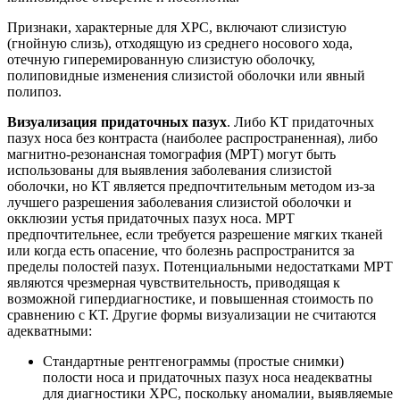
Признаки, характерные для ХРС, включают слизистую
(гнойную слизь), отходящую из среднего носового хода,
отечную гиперемированную слизистую оболочку,
полиповидные изменения слизистой оболочки или явный
полипоз.
Визуализация придаточных пазух
. Либо КТ придаточных
пазух носа без контраста (наиболее распространенная), либо
магнитно-резонансная томография (МРТ) могут быть
использованы для выявления заболевания слизистой
оболочки, но КТ является предпочтительным методом из-за
лучшего разрешения заболевания слизистой оболочки и
окклюзии устья придаточных пазух носа. МРТ
предпочтительнее, если требуется разрешение мягких тканей
или когда есть опасение, что болезнь распространится за
пределы полостей пазух. Потенциальными недостатками МРТ
являются чрезмерная чувствительность, приводящая к
возможной гипердиагностике, и повышенная стоимость по
сравнению с КТ. Другие формы визуализации не считаются
адекватными:
Стандартные рентгенограммы (простые снимки)
полости носа и придаточных пазух носа неадекватны
для диагностики ХРС, поскольку аномалии, выявляемые