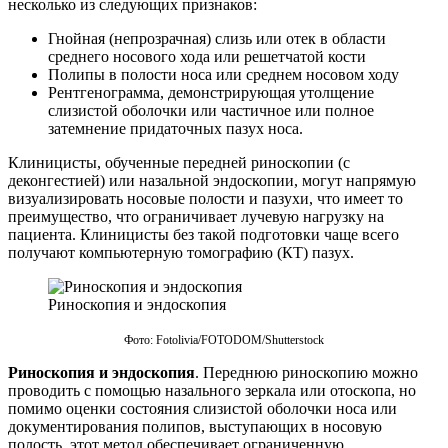
несколько из следующих признаков:
Гнойная (непрозрачная) слизь или отек в области
среднего носового хода или решетчатой ​​кости
Полипы в полости носа или среднем носовом ходу
Рентгенограмма, демонстрирующая утолщение
слизистой оболочки или частичное или полное
затемнение придаточных пазух носа.
Клиницисты, обученные передней риноскопии (с
деконгестией) или назальной эндоскопии, могут напрямую
визуализировать носовые полости и пазухи, что имеет то
преимущество, что ограничивает лучевую нагрузку на
пациента. Клиницисты без такой подготовки чаще всего
получают компьютерную томографию (КТ) пазух.
Риноскопия и эндоскопия
Фото: Fotolivia/FOTODOM/Shutterstoсk
Риноскопия и эндоскопия
. Переднюю риноскопию можно
проводить с помощью назального зеркала или отоскопа, но
помимо оценки состояния слизистой оболочки носа или
документирования полипов, выступающих в носовую
полость, этот метод обеспечивает ограниченную