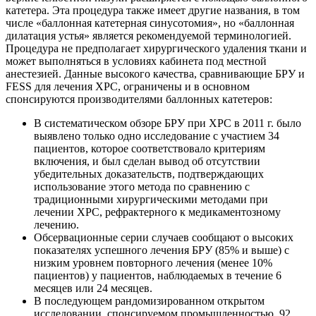
катетера. Эта процедура также имеет другие названия, в том
числе «баллонная катетерная синусотомия», но «баллонная
дилатация устья» является рекомендуемой терминологией.
Процедура не предполагает хирургического удаления ткани и
может выполняться в условиях кабинета под местной
анестезией. Данные высокого качества, сравнивающие БРУ и
FESS для лечения ХРС, ограничены и в основном
спонсируются производителями баллонных катетеров:
В систематическом обзоре БРУ при ХРС в 2011 г. было
выявлено только одно исследование с участием 34
пациентов, которое соответствовало критериям
включения, и был сделан вывод об отсутствии
убедительных доказательств, подтверждающих
использование этого метода по сравнению с
традиционными хирургическими методами при
лечении ХРС, рефрактерного к медикаментозному
лечению.
Обсервационные серии случаев сообщают о высоких
показателях успешного лечения БРУ (85% и выше) с
низким уровнем повторного лечения (менее 10%
пациентов) у пациентов, наблюдаемых в течение 6
месяцев или 24 месяцев.
В последующем рандомизированном открытом
исследовании, спонсируемом промышленностью, 92