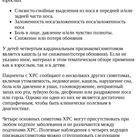
взрослых:
Слизисто-гнойные выделения из носа в передней и/или
задней части носа.
Заложенность носа/заложенность носа/заложенность
носа
Боль в лице, давление и/или чувство полноты.
Снижение или потеря обоняния
У детей четвертым кардинальным признаком/симптомом
является кашель (а не снижение/потеря обоняния). Если не
указано иное, материал в этом тематическом обзоре применим
как к взрослым, так и к детям.
Пациенты с ХРС сообщают о нескольких других симптомах,
включая утомляемость, недомогание, кашель, нарушение сна,
боль или давление в ушах, головокружение, неприятный
запах изо рта, зубную боль, дисфонию или раздражение носа
или горла. Однако ни один из них не является достаточно
специфичным, чтобы быть клинически полезным в
диагностике.
Четыре основных симптома ХРС могут присутствовать при
любом подтипе заболевания и не различаются между
подтипами ХРС. Полезные наблюдения о четырех ведущих
признаках/симптома можно сгруппировать следующим