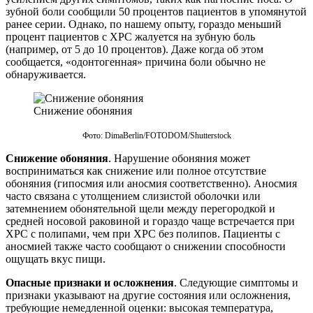
зубной боли сообщили 50 процентов пациентов в упомянутой
ранее серии. Однако, по нашему опыту, гораздо меньший
процент пациентов с ХРС жалуется на зубную боль
(например, от 5 до 10 процентов). Даже когда об этом
сообщается, «одонтогенная» причина боли обычно не
обнаруживается.
Снижение обоняния
Фото: DimaBerlin/FOTODOM/Shutterstoсk
Снижение обоняния
. Нарушение обоняния может
восприниматься как снижение или полное отсутствие
обоняния (гипосмия или аносмия соответственно). Аносмия
часто связана с утолщением слизистой оболочки или
затемнением обонятельной щели между перегородкой и
средней носовой раковиной и гораздо чаще встречается при
ХРС с полипами, чем при ХРС без полипов. Пациенты с
аносмией также часто сообщают о снижении способности
ощущать вкус пищи.
Опасные признаки и осложнения
. Следующие симптомы и
признаки указывают на другие состояния или осложнения,
требующие немедленной оценки: высокая температура,