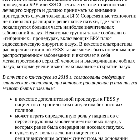
проведении БРУ или ФЭСС считается ответственностью
лечащего хирурга и должно принимать во внимание
пригодность случая только для БРУ. Современные технологии
не позволяют расширять решетчатые пазухи, где часто
локализуется большая часть наиболее значительных
заболеваний пазух. Некоторые группы также сообщали о
«гибридных» процедурах, включающих БРУ плюс
эндоскопическую хирургию пазух. В качестве альтернативы
расширение типичной FESS также может быть полезным при
распространенном заболевании и включает в себя
мегаантростомию верхней челюсти и высверливание лобных
пазух, которые увеличивают максимальное открытие пазух.
В отчете о консенсусе за 2018 г. согласованы следующие
клинические состояния, при которых расширение устья пазухи
может быть полезным:
в качестве дополнительной процедуры к FESS у
пациентов с хроническим синуситом без носовых
полипов.
может играть определенную роль у пациентов с
персистирующим заболеванием носовых пазух, у
которых ранее была операция на носовых пазухах.
существует роль в лечении пациентов с
рецидивирующим острым синуситом, на основании