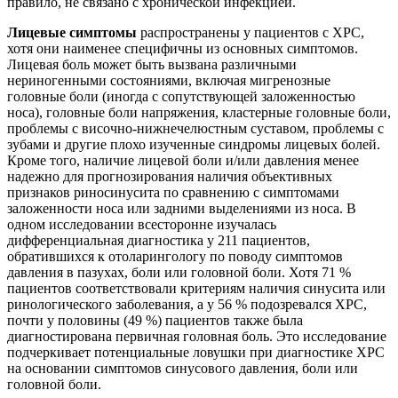
правило, не связано с хронической инфекцией.
Лицевые симптомы
распространены у пациентов с ХРС,
хотя они наименее специфичны из основных симптомов.
Лицевая боль может быть вызвана различными
нериногенными состояниями, включая мигренозные
головные боли (иногда с сопутствующей заложенностью
носа), головные боли напряжения, кластерные головные боли,
проблемы с височно-нижнечелюстным суставом, проблемы с
зубами и другие плохо изученные синдромы лицевых болей.
Кроме того, наличие лицевой боли и/или давления менее
надежно для прогнозирования наличия объективных
признаков риносинусита по сравнению с симптомами
заложенности носа или задними выделениями из носа. В
одном исследовании всесторонне изучалась
дифференциальная диагностика у 211 пациентов,
обратившихся к отоларингологу по поводу симптомов
давления в пазухах, боли или головной боли. Хотя 71 %
пациентов соответствовали критериям наличия синусита или
ринологического заболевания, а у 56 % подозревался ХРС,
почти у половины (49 %) пациентов также была
диагностирована первичная головная боль. Это исследование
подчеркивает потенциальные ловушки при диагностике ХРС
на основании симптомов синусового давления, боли или
головной боли.