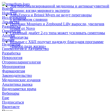
Эра персонализированной медицины и антикоагулянтной
Войти
терапии: взгляд мирового эксперта
Новости
AstraZeneca и Bristol Myers не ведут переговоры
Исследования
о возможном слиянии
Лекарства
Продажи Mounjaro и Zepbound Lilly выросли, увеличив
Разработка
отрыв от Novo
Онкология
Сахарный диабет 2‑го типа может усиливать симптомы
Аптеки
менопаузы
Врачам
Больные с ХБП получат надежду благодаря программе
Педиатрия
«Выбор ради жизни»
Гинекология и Акушерство
Разработка
Неврология
Оториноларингология
Мероприятия
Фармацевтам
Законодательство
Медицинские издания
Аналитика рынка
Видеозаметки врача
Вебинары
Еще
Подписаться
Вконтакте