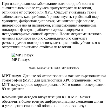
При изолированном заболевании клиновидной кости в
значительном числе случаев присутствуют патологии,
отличные от острого или ХРС. Следует учитывать такие
заболевания, как грибковый риносинусит, грибковый шар,
мукоцеле, фиброзная дисплазия, менингоэнцефалоцеле,
инвертированная папиллома, эпидермоидная карцинома,
ликворная фистула, рабдомиосаркома, хордома и
псевдоаневризма сонной артерии. После медикаментозного
лечения изолированного сфеноидального синусита
рекомендуется повторная визуализация, чтобы убедиться в
отсутствии признаков стойкой патологии.
МРТ пазух
Фото: Kondor83/FOTODOM/Shutterstoсk
МРТ пазух
. Данные об использовании магнитно-резонансной
томографии (МРТ) для диагностики ХРС ограничены, хотя
МРТ пазух хорошо коррелировала с КТ в одном исследовании
89 пациентов.
Комбинация методов визуализации КТ и МРТ может
обеспечить более точную дифференциацию скопления слизи
и утолщения слизистой оболочки в полостях пазух.