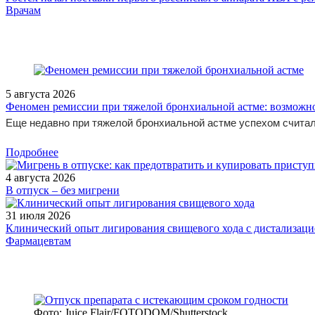
/doctor/oncology/otdalennye-rezultaty-primeneniya-durvalumaba-posle
Врачам
5 августа 2026
Феномен ремиссии при тяжелой бронхиальной астме: возможн
Еще недавно при тяжелой бронхиальной астме успехом считал
Подробнее
4 августа 2026
В отпуск – без мигрени
31 июля 2026
Клинический опыт лигирования свищевого хода с дистализацие
Фармацевтам
Фото: Juice Flair/FOTODOM/Shutterstoсk