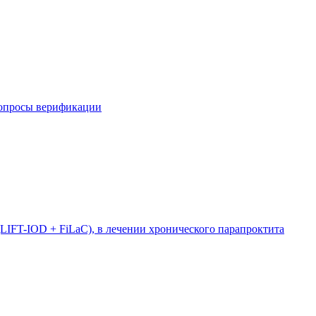
вопросы верификации
LIFT-IOD + FiLaC), в лечении хронического парапроктита