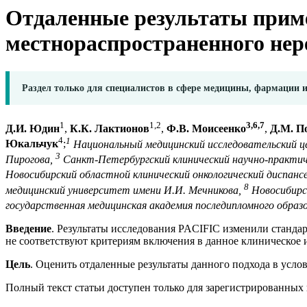
Отдаленные результаты приме
местнораспространенного нер
Раздел только для специалистов в сфере медицины, фармации 
1
1,
2
3,
6,7
Д.И. Юдин
,
К.К. Лактионов
,
Ф.В. Моисеенко
,
Д.М. П
4
1
Юкальчук
;
Национальный медицинский исследовательский це
3
Пирогова,
Санкт-Петербургский клинический научно-практиче
Новосибирский областной клинический онкологический диспанс
8
медицинский университет имени И.И. Мечникова,
Новосибирс
государственная медицинская академия последипломного образ
Введение
. Результаты исследования PACIFIC изменили стандар
не соответствуют критериям включения в данное клиническое 
Цель
. Оценить отдаленные результаты данного подхода в усло
Полный текст статьи доступен только для зарегистрированных 