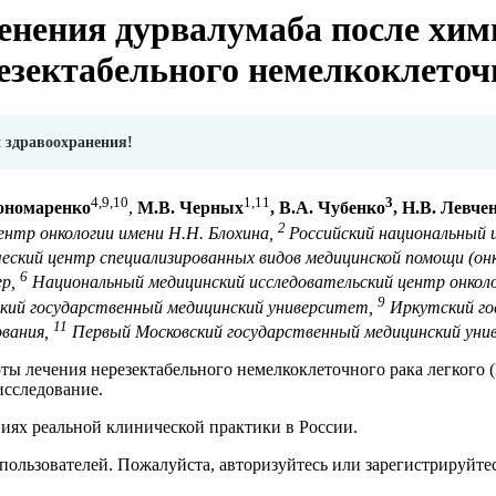
нения дурвалумаба после хим
езектабельного немелкоклеточн
и здравоохранения!
4,9,10
1,
11
3
ономаренко
,
М.В. Черных
, В.А. Чубенко
, Н.В. Левче
2
нтр онкологии имени Н.Н. Блохина,
Российский национальный 
ский центр специализированных видов медицинской помощи (онк
6
ер,
Национальный медицинский исследовательский центр онкол
9
кий государственный медицинский университет,
Иркутский го
11
ования,
Первый Московский государственный медицинский уни
ты лечения нерезектабельного немелкоклеточного рака легкого 
исследование.
виях реальной клинической практики в России.
пользователей. Пожалуйста, авторизуйтесь или зарегистрируйтес