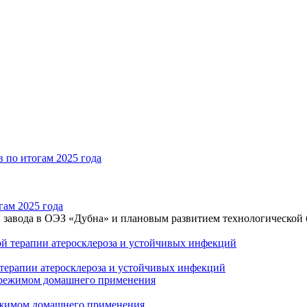
гам 2025 года
 завода в ОЭЗ «Дубна» и плановым развитием технологической 
 терапии атеросклероза и устойчивых инфекций
режимом домашнего применения