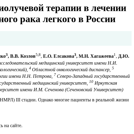
иолучевой терапии в лечении
ого рака легкого в России
3
5,
8
3
1
нко
, В.В. Козлов
,
Е.О. Елсакова
, М.Н. Хагажеева
,
Д.Ю.
исследовательский медицинский университет имени Н.И.
4
5
ологический),
Областной онкологический диспансер,
7
огии имени Н.Н. Петрова,
Северо-Западный государственный
10
сударственный медицинский университет,
Иркутская
верситет имени И.М. Сеченова (Сеченовский Университет)
(НМРЛ) III стадии. Однако многие пациенты в реальной жизни
ь на сайте.