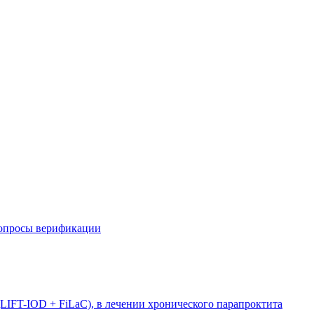
вопросы верификации
LIFT-IOD + FiLaC), в лечении хронического парапроктита