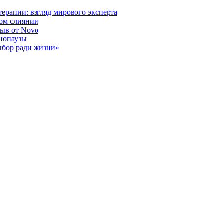
ерапии: взгляд мирового эксперта
ном слиянии
рыв от Novo
енопаузы
ыбор ради жизни»