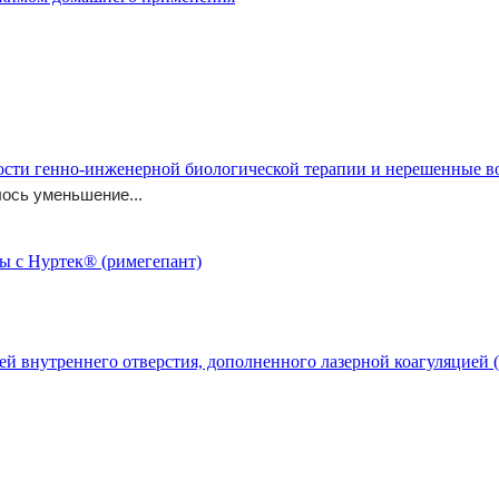
-khimioluchevoy-terapii-v-lechenii-mestnorasprostr/
ости генно-инженерной биологической терапии и нерешенные 
ось уменьшение...
й внутреннего отверстия, дополненного лазерной коагуляцией (