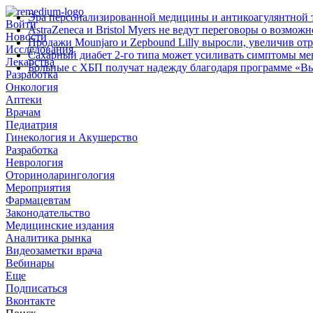
Эра персонализированной медицины и антикоагулянтной т
Войти
AstraZeneca и Bristol Myers не ведут переговоры о возмож
Новости
Продажи Mounjaro и Zepbound Lilly выросли, увеличив от
Исследования
Сахарный диабет 2‑го типа может усиливать симптомы м
Лекарства
Больные с ХБП получат надежду благодаря программе «В
Разработка
Онкология
Аптеки
Врачам
Педиатрия
Гинекология и Акушерство
Разработка
Неврология
Оториноларингология
Мероприятия
Фармацевтам
Законодательство
Медицинские издания
Аналитика рынка
Видеозаметки врача
Вебинары
Еще
Подписаться
Вконтакте