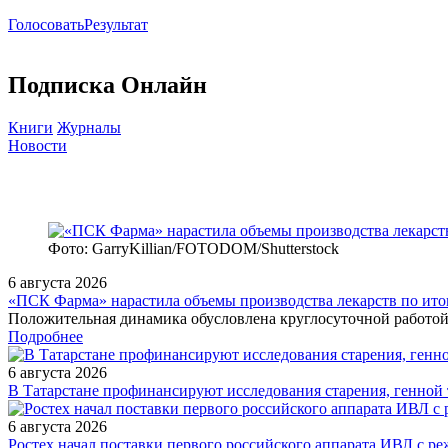
Голосовать
Результат
Подписка Онлайн
Книги
Журналы
Новости
Фото: GarryKillian/FOTODOM/Shutterstock
6 августа 2026
«ПСК Фарма» нарастила объемы производства лекарств по ито
Положительная динамика обусловлена круглосуточной работой
Подробнее
6 августа 2026
В Татарстане профинансируют исследования старения, генной
6 августа 2026
Ростех начал поставки первого российского аппарата ИВЛ с 