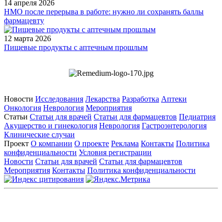
14 апреля 2026
НМО после перерыва в работе: нужно ли сохранять баллы
фармацевту
12 марта 2026
Пищевые продукты с аптечным прошлым
Новости
Исследования
Лекарства
Разработка
Аптеки
Онкология
Неврология
Мероприятия
Статьи
Статьи для врачей
Статьи для фармацевтов
Педиатрия
Акушерство и гинекология
Неврология
Гастроэнтерология
Клинические случаи
Проект
О компании
О проекте
Реклама
Контакты
Политика
конфиденциальности
Условия регистрации
Новости
Статьи для врачей
Статьи для фармацевтов
Мероприятия
Контакты
Политика конфиденциальности
Общество с ограниченной ответственностью «ГРУППА
РЕМЕДИУМ»
Адрес местонахождения: 105082, г. Москва, ул. Бакунинская, д.