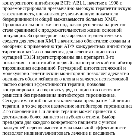
конкурентного ингибитора BCR::ABL1, начатые в 1998 г.,
продемонстрировали чрезвычайно высокую терапевтическую
эффективность, впечатляюще увеличившую показатели
безрецидивной и общей выживаемости больных ХМЛ.
Продолжительность жизни подавляющего числа пациентов
стала сравнимой с продолжительностью жизни основной
популяции. За прошедшие годы арсенал терапевтических
средств для лечения ХМЛ значительно обогатился: созданы и
одобрены к применению три АТФ-конкурентных ингибитора
тирозинкиназ 2-го поколения, для лечения пациентов с
мутацией Т315I зарегистрированы два препарата 3-го
поколения – понатиниб и первый аллостерический ингибитор
тирозинкиназ асциминиб. Регулярный цитогенетический и
молекулярно-генетический мониторинг позволяет адекватно
оценивать объем лейкозного клона и является неотъемлемой
частью оценки эффективности терапии, позволяя
контролировать и сохранять у ряда пациентов состояние
ремиссии без применения ингибиторов тирозинкиназ.
Сегодня иматиниб остается ключевым препаратом 1-й линии
терапии, в то же время назначение ингибиторов тирозинкиназ
2-го поколения в 1-й линии терапии может привести к
достижению более раннего и глубокого ответа. Выбор
препарата для каждого конкретного пациента с учетом
наилучшей переносимости и максимальной эффективности
позволяет индивидуализировать лечение и расширить