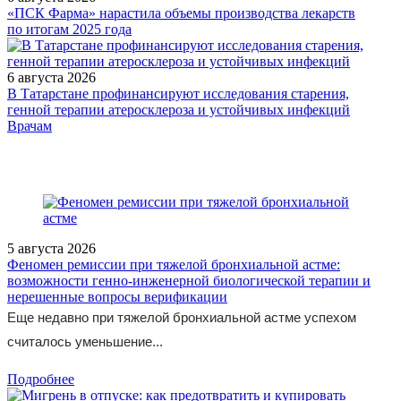
«ПСК Фарма» нарастила объемы производства лекарств
по итогам 2025 года
6 августа 2026
В Татарстане профинансируют исследования старения,
генной терапии атеросклероза и устойчивых инфекций
/doctor/oncology/25-letniy-opyt-lecheniya-khronicheskogo-
Врачам
mieloleykoza-ingibitorami-tirozinkinaz-rezultaty-vozmozhnost/
5 августа 2026
Феномен ремиссии при тяжелой бронхиальной астме:
возможности генно-инженерной биологической терапии и
нерешенные вопросы верификации
Еще недавно при тяжелой бронхиальной астме успехом
считалось уменьшение...
Подробнее