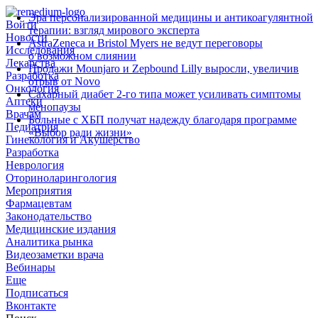
Эра персонализированной медицины и антикоагулянтной
Войти
терапии: взгляд мирового эксперта
Новости
AstraZeneca и Bristol Myers не ведут переговоры
Исследования
о возможном слиянии
Лекарства
Продажи Mounjaro и Zepbound Lilly выросли, увеличив
Разработка
отрыв от Novo
Онкология
Сахарный диабет 2‑го типа может усиливать симптомы
Аптеки
менопаузы
Врачам
Больные с ХБП получат надежду благодаря программе
Педиатрия
«Выбор ради жизни»
Гинекология и Акушерство
Разработка
Неврология
Оториноларингология
Мероприятия
Фармацевтам
Законодательство
Медицинские издания
Аналитика рынка
Видеозаметки врача
Вебинары
Еще
Подписаться
Вконтакте