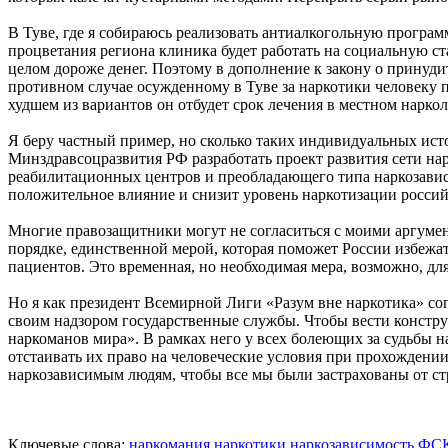
В Туве, где я собираюсь реализовать антиалкогольную програм
процветания региона клиника будет работать на социальную ст
целом дороже денег. Поэтому в дополнение к закону о принуд
противном случае осужденному в Туве за наркотики человеку пр
худшем из вариантов он отбудет срок лечения в местном нарко
Я беру частный пример, но сколько таких индивидуальных истор
Минздравсоцразвития РФ разработать проект развития сети на
реабилитационных центров и преобладающего типа наркозави
положительное влияние и снизит уровень наркотизации россий
Многие правозащитники могут не согласиться с моими аргумен
порядке, единственной мерой, которая поможет России избежат
пациентов. Это временная, но необходимая мера, возможно, дл
Но я как президент Всемирной Лиги «Разум вне наркотика» сог
своим надзором государственные службы. Чтобы вести констру
наркоманов мира». В рамках него у всех болеющих за судьбы 
отстаивать их право на человеческие условия при прохождени
наркозависимым людям, чтобы все мы были застрахованы от с
Ключевые слова:
наркомания
наркотики
наркозависимость
ФС