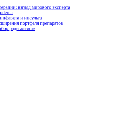
ерапии: взгляд мирового эксперта
oderna
инфаркта и инсульта
асширения портфеля препаратов
ыбор ради жизни»