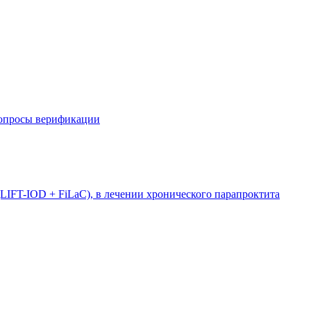
вопросы верификации
LIFT-IOD + FiLaC), в лечении хронического парапроктита