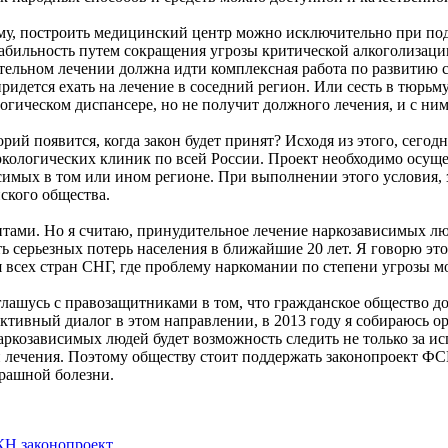
му, построить медицинский центр можно исключительно при подд
абильность путем сокращения угрозы критической алкоголизации
ительном лечении должна идти комплексная работа по развитию 
идется ехать на лечение в соседний регион. Или сесть в тюрьму,
логическом диспансере, но не получит должного лечения, и с ни
ий появится, когда закон будет принят? Исходя из этого, сегод
ркологических клиник по всей России. Проект необходимо осуще
симых в том или ином регионе. При выполнении этого условия
ского общества.
тами. Но я считаю, принудительное лечение наркозависимых лю
ь серьезных потерь населения в ближайшие 20 лет. Я говорю эт
я всех стран СНГ, где проблему наркомании по степени угрозы м
лашусь с правозащитниками в том, что гражданское общество до
ктивный диалог в этом направлении, в 2013 году я собираюсь 
наркозависимых людей будет возможность следить не только за 
и лечения. Поэтому обществу стоит поддержать законопроект Ф
трашной болезни.
КН
законопроект