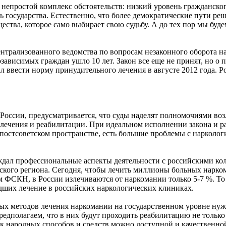
я непростой комплекс обстоятельств: низкий уровень гражданск
ь государства. Естественно, что более демократические пути р
щества, которое само выбирает свою судьбу. А до тех пор мы бу
нтрализованного ведомства по вопросам незаконного оборота на
висимых граждан ушло 10 лет. Закон все еще не принят, но о по
 ввести норму принудительного лечения в августе 2012 года. 
России, предусматривается, что суды наделят полномочиями воз
 лечения и реабилитации. При идеальном исполнении закона и р
 постсоветском пространстве, есть большие проблемы с нарколог
уждал профессиональные аспекты деятельности с российскими кол
кого региона. Сегодня, чтобы лечить миллионы больных нарком
м ФСКН, в России излечиваются от наркомании только 5-7 %. То
едших лечение в российских наркологических клиниках.
ых методов лечения наркомании на государственном уровне нуж
едполагаем, что в них будут проходить реабилитацию не только
к народных способов и средств можно доступной и качественн