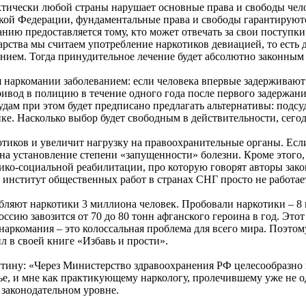
ктически любой страны нарушает основные права и свободы че
кой Федерации, фундаментальные права и свободы гарантируютс
анию предоставляется тому, кто может отвечать за свои поступки
арства мы считаем употребление наркотиков девиацией, то есть 
ием. Тогда принудительное лечение будет абсолютно законным и
 наркомании заболеванием: если человека впервые задерживают
ивод в полицию в течение одного года после первого задержани
дам при этом будет предписано предлагать альтернативы: подс
е. Насколько выбор будет свободным в действительности, сего
отиков и увеличит нагрузку на правоохранительные органы. Если
 установление степени «запущенности» болезни. Кроме этого, 
ко-социальной реабилитации, про которую говорят авторы закон
институт общественных работ в странах СНГ просто не работае
ебляют наркотики 3 миллиона человек. Пробовали наркотики – 8
ссию завозится от 70 до 80 тонн афганского героина в год. Этот
 наркомания – это колоссальная проблема для всего мира. Поэтом
 в своей книге «Избавь и прости».
утину: «Через Министерство здравоохранения РФ целесообразно
тье, и мне как практикующему наркологу, пролечившему уже не 
 законодательном уровне.