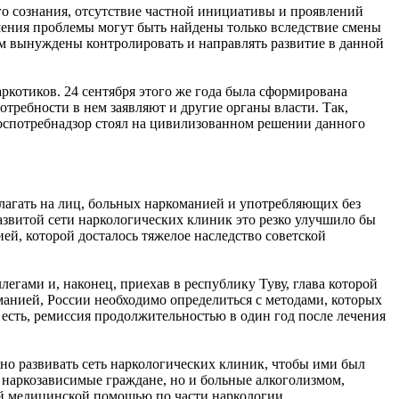
ого сознания, отсутствие частной инициативы и проявлений
ешения проблемы могут быть найдены только вследствие смены
дем вынуждены контролировать и направлять развитие в данной
ркотиков. 24 сентября этого же года была сформирована
требности в нем заявляют и другие органы власти. Так,
Роспотребнадзор стоял на цивилизованном решении данного
лагать на лиц, больных наркоманией и употребляющих без
азвитой сети наркологических клиник это резко улучшило бы
ией, которой досталось тяжелое наследство советской
легами и, наконец, приехав в республику Туву, глава которой
анией, России необходимо определиться с методами, которых
 есть, ремиссия продолжительностью в один год после лечения
но развивать сеть наркологических клиник, чтобы ими был
 наркозависимые граждане, но и больные алкоголизмом,
ой медицинской помощью по части наркологии.