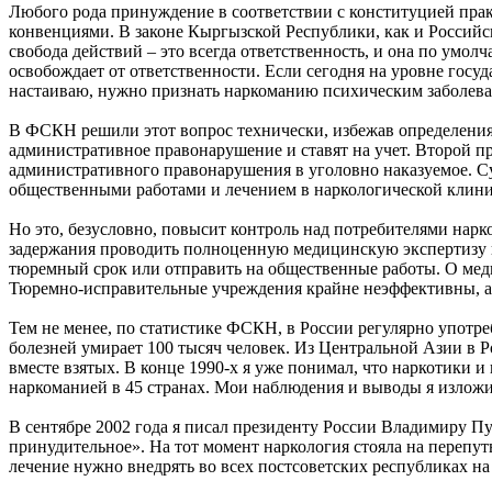
Любого рода принуждение в соответствии с конституцией пра
конвенциями. В законе Кыргызской Республики, как и Российс
свобода действий – это всегда ответственность, и она по умолч
освобождает от ответственности. Если сегодня на уровне госуд
настаиваю, нужно признать наркоманию психическим заболеван
В ФСКН решили этот вопрос технически, избежав определения
административное правонарушение и ставят на учет. Второй пр
административного правонарушения в уголовно наказуемое. Су
общественными работами и лечением в наркологической клиник
Но это, безусловно, повысит контроль над потребителями нарк
задержания проводить полноценную медицинскую экспертизу на
тюремный срок или отправить на общественные работы. О меди
Тюремно-исправительные учреждения крайне неэффективны, а 
Тем не менее, по статистике ФСКН, в России регулярно употр
болезней умирает 100 тысяч человек. Из Центральной Азии в Ро
вместе взятых. В конце 1990-х я уже понимал, что наркотики и
наркоманией в 45 странах. Мои наблюдения и выводы я изложил
В сентябре 2002 года я писал президенту России Владимиру П
принудительное». На тот момент наркология стояла на перепу
лечение нужно внедрять во всех постсоветских республиках на