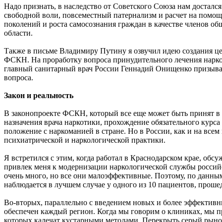
Надо признать, в наследство от Советского Союза нам досталс
свободной воли, повсеместный патернализм и расчет на помощ
поколений и роста самосознания граждан в качестве членов об
области.
Также в письме Владимиру Путину я озвучил идею создания це
ФСКН. На проработку вопроса принудительного лечения наркоза
главный санитарный врач России Геннадий Онищенко призывал
вопроса.
Закон и реальность
В законопроекте ФСКН, который все еще может быть принят в 
назначения врача наркотики, прохождение обязательного курса
положение с наркоманией в стране. Но в России, как и на всем
психиатрической и наркологической практики.
Я встретился с этим, когда работал в Краснодарском крае, обс
привлек меня к модернизации наркологической службы российс
очень много, но все они малоэффективные. Поэтому, по данны
наблюдается в лучшем случае у одного из 10 пациентов, прош
Во-вторых, параллельно с введением новых и более эффективн
обеспечен каждый регион. Когда мы говорим о клиниках, мы пр
которых калечат кустарными методами. Перекрыть серый рыно