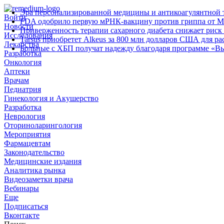
Эра персонализированной медицины и антикоагулянтной т
Войти
FDA одобрило первую мРНК‑вакцину против гриппа от M
Новости
Приверженность терапии сахарного диабета снижает риск 
Исследования
Tarsus приобретет Alkeus за 800 млн долларов США для р
Лекарства
Больные с ХБП получат надежду благодаря программе «В
Разработка
Онкология
Аптеки
Врачам
Педиатрия
Гинекология и Акушерство
Разработка
Неврология
Оториноларингология
Мероприятия
Фармацевтам
Законодательство
Медицинские издания
Аналитика рынка
Видеозаметки врача
Вебинары
Еще
Подписаться
Вконтакте