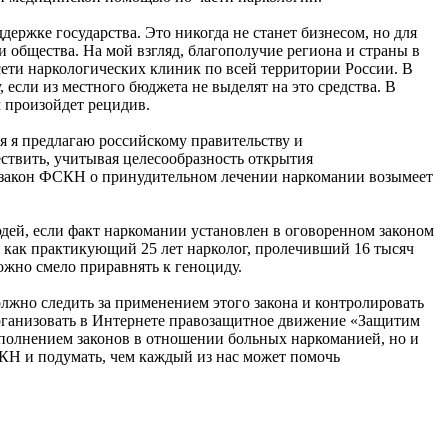
ержке государства. Это никогда не станет бизнесом, но для
 общества. На мой взгляд, благополучие региона и страны в
сети наркологических клиник по всей территории России. В
 если из местного бюджета не выделят на это средства. В
м произойдет рецидив.
ня я предлагаю российскому правительству и
ствить, учитывая целесообразность открытия
, закон ФСКН о принудительном лечении наркомании возымеет
дей, если факт наркомании установлен в оговоренном законом
о как практикующий 25 лет нарколог, пролечивший 16 тысяч
ожно смело приравнять к геноциду.
лжно следить за применением этого закона и контролировать
организовать в Интернете правозащитное движение «Защитим
исполнением законов в отношении больных наркоманией, но и
СКН и подумать, чем каждый из нас может помочь