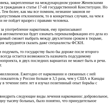
ловека, закрепленные на международном уровне Женевскими
я гражданам в статье 17-ой государственной Конституции. Но
. Тем более, как мы все помним, незнание законов не
допустимым отклонением, то в конкретных случаях, на чем я
 не пойдет вразрез с правами человека.
 за употребление наркотиков, ему приписывают
я автоматически будет означать переквалификацию его дела из
удимый сможет выбрать между двухлетним сроком в тюрьме,
дня затруднятся сказать даже специалисты ФСКН.
 подумать, то государству было бы дороже после второго
всегда остается возможность назначить подсудимому
опроекта, в двух последних вариантах не может быть и речи.
т.
 миллионов. Ежегодно от наркомании и связанных с ней
 показатель у России больше в 3,5 раза, чем у США и Канады
у в течение пяти лет я изучал позитивный опыт борьбы с
 внедрить следующие виды лечения наркомании: добровольное,
одну тысячу больных, было понятно, что принудительное