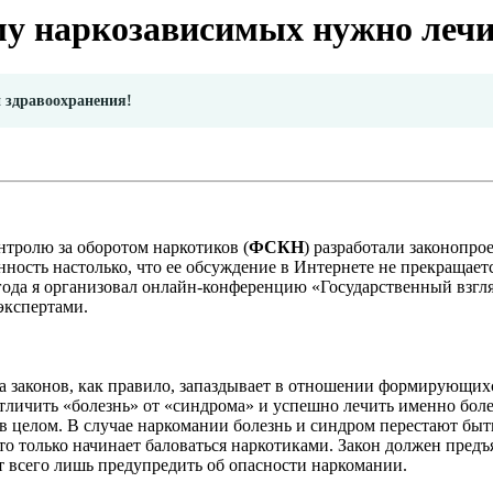
у наркозависимых нужно лечи
и здравоохранения!
нтролю за оборотом наркотиков (
ФСКН
) разработали законопро
ность настолько, что ее обсуждение в Интернете не прекращает
ода я организовал онлайн-конференцию «Государственный взгля
экспертами.
а законов, как правило, запаздывает в отношении формирующихс
тличить «болезнь» от «синдрома» и успешно лечить именно болез
в целом. В случае наркомании болезнь и синдром перестают быт
то только начинает баловаться наркотиками. Закон должен пред
ет всего лишь предупредить об опасности наркомании.