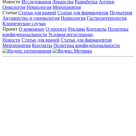
Новости
Исследования
Лекарства
Разработка
Аптеки
Онкология
Неврология
Мероприятия
Статьи
Статьи для врачей
Статьи для фармацевтов
Педиатрия
Акушерство и гинекология
Неврология
Гастроэнтерология
Клинические случаи
Проект
О компании
О проекте
Реклама
Контакты
Политика
конфиденциальности
Условия регистрации
Новости
Статьи для врачей
Статьи для фармацевтов
Мероприятия
Контакты
Политика конфиденциальности
Общество с ограниченной ответственностью «ГРУППА
РЕМЕДИУМ»
Адрес местонахождения: 105082, г. Москва, ул. Бакунинская, д.
71
ОГРН: 1067746819470 ИНН: 7701669956
Контактные данные: Телефон:
+7 (495) 780-34-25
|
Электронная почта:
reklama@remedium.ru
На сайте используются изображения по лицензии
Shutterstock/FOTODOM, соблюдаются авторские права.
Вся информация, размещенная на веб-сайте, предназначена