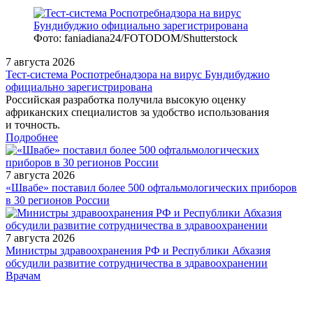
Фото: faniadiana24/FOTODOM/Shutterstock
7 августа 2026
Тест‑система Роспотребнадзора на вирус Бундибуджио
официально зарегистрирована
Российская разработка получила высокую оценку
африканских специалистов за удобство использования
и точность.
Подробнее
7 августа 2026
«Швабе» поставил более 500 офтальмологических приборов
в 30 регионов России
7 августа 2026
Министры здравоохранения РФ и Республики Абхазия
обсудили развитие сотрудничества в здравоохранении
/doctor/neurology/vtorichnye-simptomaticheskie-golovnye-boli/
Врачам