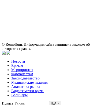
исключительно для работников здравоохранения. Информация
о препаратах, отпускаемых по рецепту, предназначена только
для медицинских и фармацевтических специалистов.
Информация, содержащаяся на сайте, не должна использоваться
пациентами для принятия самостоятельного решения о
применении представленных лекарственных препаратов и не
может служить заменой очной консультации врача.
© Remedium. Информация сайта защищена законом об
авторских правах.
Новости
Врачам
Мероприятия
Фармацевтам
Законодательство
Медицинские издания
Аналитика рынка
Видеозаметки врача
Вебинары
Искать
Найти