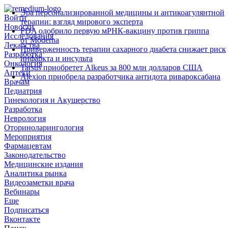
Эра персонализированной медицины и антикоагулянтной
Войти
терапии: взгляд мирового эксперта
Новости
FDA одобрило первую мРНК‑вакцину против гриппа
Исследования
от Moderna
Лекарства
Приверженность терапии сахарного диабета снижает риск
Разработка
инфаркта и инсульта
Онкология
Tarsus приобретет Alkeus за 800 млн долларов США
Аптеки
Alexion приобрела разработчика антидота ривароксабана
Врачам
Педиатрия
Гинекология и Акушерство
Разработка
Неврология
Оториноларингология
Мероприятия
Фармацевтам
Законодательство
Медицинские издания
Аналитика рынка
Видеозаметки врача
Вебинары
Еще
Подписаться
Вконтакте