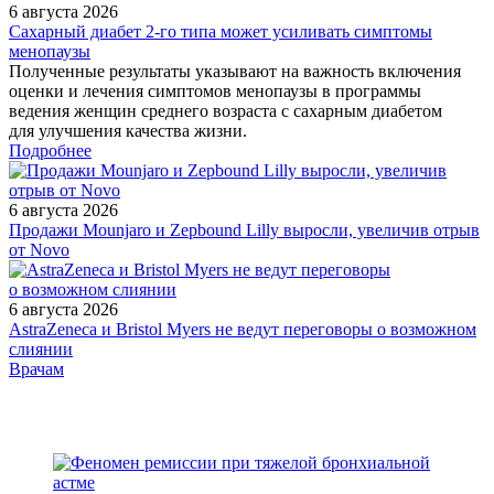
6 августа 2026
Сахарный диабет 2‑го типа может усиливать симптомы
менопаузы
Полученные результаты указывают на важность включения
оценки и лечения симптомов менопаузы в программы
ведения женщин среднего возраста с сахарным диабетом
для улучшения качества жизни.
Подробнее
6 августа 2026
Продажи Mounjaro и Zepbound Lilly выросли, увеличив отрыв
от Novo
6 августа 2026
AstraZeneca и Bristol Myers не ведут переговоры о возможном
слиянии
/doctor/neurology/trevozhnye-rasstroystva/
Врачам