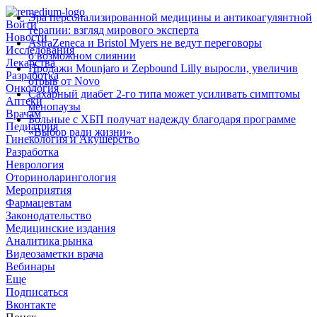
Эра персонализированной медицины и антикоагулянтной
Войти
терапии: взгляд мирового эксперта
Новости
AstraZeneca и Bristol Myers не ведут переговоры
Исследования
о возможном слиянии
Лекарства
Продажи Mounjaro и Zepbound Lilly выросли, увеличив
Разработка
отрыв от Novo
Онкология
Сахарный диабет 2‑го типа может усиливать симптомы
Аптеки
менопаузы
Врачам
Больные с ХБП получат надежду благодаря программе
Педиатрия
«Выбор ради жизни»
Гинекология и Акушерство
Разработка
Неврология
Оториноларингология
Мероприятия
Фармацевтам
Законодательство
Медицинские издания
Аналитика рынка
Видеозаметки врача
Вебинары
Еще
Подписаться
Вконтакте