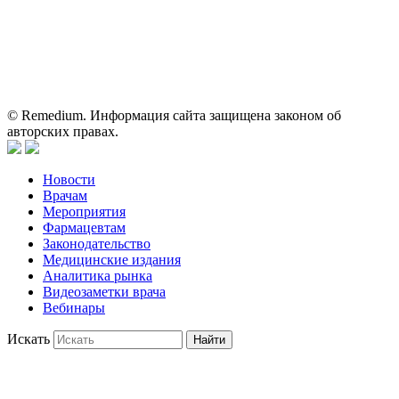
для медицинских и фармацевтических специалистов.
Информация, содержащаяся на сайте, не должна использоваться
пациентами для принятия самостоятельного решения о
применении представленных лекарственных препаратов и не
может служить заменой очной консультации врача.
© Remedium. Информация сайта защищена законом об
авторских правах.
Новости
Врачам
Мероприятия
Фармацевтам
Законодательство
Медицинские издания
Аналитика рынка
Видеозаметки врача
Вебинары
Искать
Найти