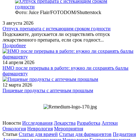
Фото: Juice Flair/FOTODOM/Shutterstoсk
3 августа 2026
Отпуск препарата с истекающим сроком годности
Подскажите, допускается ли осуществлять отпуск
лекарственного препарата, если срок годност...
Подробнее
14 апреля 2026
НМО после перерыва в работе: нужно ли сохранять баллы
фармацевту
12 марта 2026
Пищевые продукты с аптечным прошлым
Новости
Исследования
Лекарства
Разработка
Аптеки
Онкология
Неврология
Мероприятия
Статьи
Статьи для врачей
Статьи для фармацевтов
Педиатрия
Акушерство и гинекология
Неврология
Гастроэнтерология