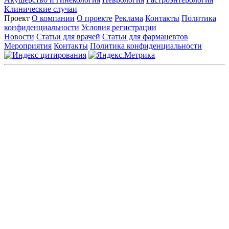
Клинические случаи
Проект
О компании
О проекте
Реклама
Контакты
Политика
конфиденциальности
Условия регистрации
Новости
Статьи для врачей
Статьи для фармацевтов
Мероприятия
Контакты
Политика конфиденциальности
Общество с ограниченной ответственностью «ГРУППА
РЕМЕДИУМ»
Адрес местонахождения: 105082, г. Москва, ул. Бакунинская, д.
71
ОГРН: 1067746819470 ИНН: 7701669956
Контактные данные: Телефон:
+7 (495) 780-34-25
|
Электронная почта:
reklama@remedium.ru
На сайте используются изображения по лицензии
Shutterstock/FOTODOM, соблюдаются авторские права.
Вся информация, размещенная на веб-сайте, предназначена
исключительно для работников здравоохранения. Информация
о препаратах, отпускаемых по рецепту, предназначена только