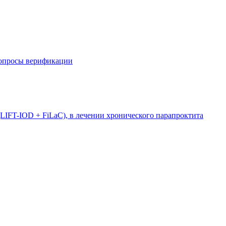
вопросы верификации
LIFT-IOD + FiLaC), в лечении хронического парапроктита