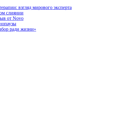
ерапии: взгляд мирового эксперта
ном слиянии
рыв от Novo
енопаузы
ыбор ради жизни»