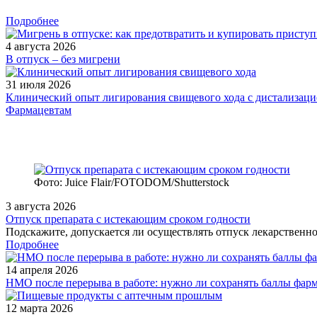
Подробнее
4 августа 2026
В отпуск – без мигрени
31 июля 2026
Клинический опыт лигирования свищевого хода с дистализацие
Фармацевтам
Фото: Juice Flair/FOTODOM/Shutterstoсk
3 августа 2026
Отпуск препарата с истекающим сроком годности
Подскажите, допускается ли осуществлять отпуск лекарственног
Подробнее
14 апреля 2026
НМО после перерыва в работе: нужно ли сохранять баллы фар
12 марта 2026