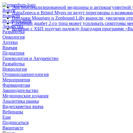
Эра персонализированной медицины и антикоагулянтной т
Войти
AstraZeneca и Bristol Myers не ведут переговоры о возмож
Новости
Продажи Mounjaro и Zepbound Lilly выросли, увеличив от
Исследования
Сахарный диабет 2‑го типа может усиливать симптомы м
Лекарства
Больные с ХБП получат надежду благодаря программе «В
Разработка
Онкология
Аптеки
Врачам
Педиатрия
Гинекология и Акушерство
Разработка
Неврология
Оториноларингология
Мероприятия
Фармацевтам
Законодательство
Медицинские издания
Аналитика рынка
Видеозаметки врача
Вебинары
Еще
Подписаться
Вконтакте