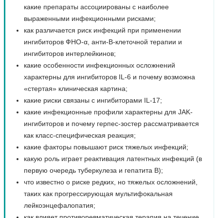
какие препараты ассоциированы с наиболее
выраженными инфекционными рисками;
как различается риск инфекций при применении
ингибиторов ФНО-α, анти-В-клеточной терапии и
ингибиторов интерлейкинов;
какие особенности инфекционных осложнений
характерны для ингибиторов IL-6 и почему возможна
«стертая» клиническая картина;
какие риски связаны с ингибиторами IL-17;
какие инфекционные профили характерны для JAK-
ингибиторов и почему герпес-зостер рассматривается
как класс-специфическая реакция;
какие факторы повышают риск тяжелых инфекций;
какую роль играет реактивация латентных инфекций (в
первую очередь туберкулеза и гепатита B);
что известно о риске редких, но тяжелых осложнений,
таких как прогрессирующая мультифокальная
лейкоэнцефалопатия;
как влияет противоревматическая терапия на течение