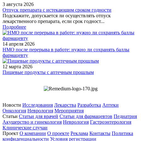
3 августа 2026
Отпуск препарата с истекающим сроком годности
Подскажите, допускается ли осуществлять отпуск
лекарственного препарата, если срок годност...
Подробнее
14 апреля 2026
НМО после перерыва в работе: нужно ли сохранять баллы
фармацевту
12 марта 2026
Пищевые продукты с аптечным прошлым
Новости
Исследования
Лекарства
Разработка
Аптеки
Онкология
Неврология
Мероприятия
Статьи
Статьи для врачей
Статьи для фармацевтов
Педиатрия
Акушерство и гинекология
Неврология
Гастроэнтерология
Клинические случаи
Проект
О компании
О проекте
Реклама
Контакты
Политика
конфиденциальности
Условия регистрации