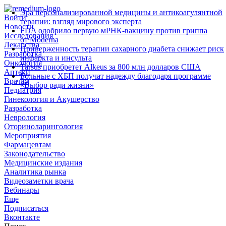
Эра персонализированной медицины и антикоагулянтной
Войти
терапии: взгляд мирового эксперта
Новости
FDA одобрило первую мРНК‑вакцину против гриппа
Исследования
от Moderna
Лекарства
Приверженность терапии сахарного диабета снижает риск
Разработка
инфаркта и инсульта
Онкология
Tarsus приобретет Alkeus за 800 млн долларов США
Аптеки
Больные с ХБП получат надежду благодаря программе
Врачам
«Выбор ради жизни»
Педиатрия
Гинекология и Акушерство
Разработка
Неврология
Оториноларингология
Мероприятия
Фармацевтам
Законодательство
Медицинские издания
Аналитика рынка
Видеозаметки врача
Вебинары
Еще
Подписаться
Вконтакте