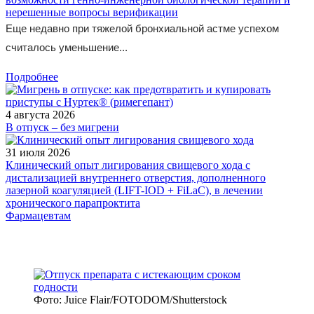
нерешенные вопросы верификации
Еще недавно при тяжелой бронхиальной астме успехом
считалось уменьшение...
Подробнее
4 августа 2026
В отпуск – без мигрени
31 июля 2026
Клинический опыт лигирования свищевого хода с
дистализацией внутреннего отверстия, дополненного
лазерной коагуляцией (LIFT-IOD + FiLaC), в лечении
хронического парапроктита
Фармацевтам
Фото: Juice Flair/FOTODOM/Shutterstoсk