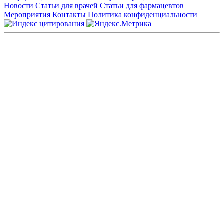
Новости
Статьи для врачей
Статьи для фармацевтов
Мероприятия
Контакты
Политика конфиденциальности
Общество с ограниченной ответственностью «ГРУППА
РЕМЕДИУМ»
Адрес местонахождения: 105082, г. Москва, ул. Бакунинская, д.
71
ОГРН: 1067746819470 ИНН: 7701669956
Контактные данные: Телефон:
+7 (495) 780-34-25
|
Электронная почта:
reklama@remedium.ru
На сайте используются изображения по лицензии
Shutterstock/FOTODOM, соблюдаются авторские права.
Вся информация, размещенная на веб-сайте, предназначена
исключительно для работников здравоохранения. Информация
о препаратах, отпускаемых по рецепту, предназначена только
для медицинских и фармацевтических специалистов.
Информация, содержащаяся на сайте, не должна использоваться
пациентами для принятия самостоятельного решения о