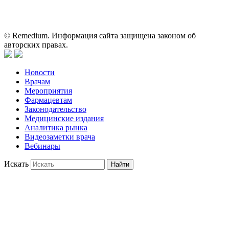
применении представленных лекарственных препаратов и не
может служить заменой очной консультации врача.
© Remedium. Информация сайта защищена законом об
авторских правах.
Новости
Врачам
Мероприятия
Фармацевтам
Законодательство
Медицинские издания
Аналитика рынка
Видеозаметки врача
Вебинары
Искать
Найти