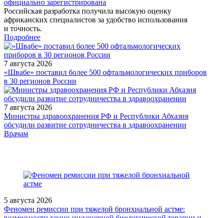
официально зарегистрирована
Российская разработка получила высокую оценку
африканских специалистов за удобство использования
и точность.
Подробнее
7 августа 2026
«Швабе» поставил более 500 офтальмологических приборов
в 30 регионов России
7 августа 2026
Министры здравоохранения РФ и Республики Абхазия
обсудили развитие сотрудничества в здравоохранении
/doctor/neurology/innovatsionnye-protivorevmaticheskie-preparaty-
Врачам
i-infektsii-problemy-i-puti-ikh-resheniya/
5 августа 2026
Феномен ремиссии при тяжелой бронхиальной астме:
возможности генно-инженерной биологической терапии и