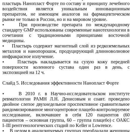
пластырь Нанопласт Форте по составу и принципу лечебного
воздействия является уникальным инновационным
препаратом, не имеющем аналогов на фармацевтическом
рынке не только в России, но и на мировом уровне.
• При производстве препарата по международному
стандарту GMP использованы современные нанотехнологии в
сочетании с традиционными принципами восточной
медицины.
• Пластырь содержит магнитный слой из редкоземельных
металлов и нанопорошок, продуцирующий длинноволновое
инфракрасное излучение.
• Пластырь накладывается на сухую кожу передней
поверхности коленного сустава один раз в день, с
экспозицией на 12 ч.
Слайд 5. Исследования эффективности Нанопласт Форте
• В 2010 г. в Научно-исследовательском институте
ревматологии РАМН Л.Н. Денисовым и соавт. проведено
двойное слепое двухнедельное проспективное сравнительное
рандомизированное многоцентровое плацебо-контролируемое
исследование, включавшее в себя 120 пациентов (60
пациентов – основная группа, 60 – группа плацебо) с ОАКС
I–III рентгенологических стадий по Keller и Lowrence.
• В целом в анализируемых группах преобладали женщины