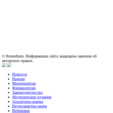
Вся информация, размещенная на веб-сайте, предназначена
исключительно для работников здравоохранения. Информация
о препаратах, отпускаемых по рецепту, предназначена только
для медицинских и фармацевтических специалистов.
Информация, содержащаяся на сайте, не должна использоваться
пациентами для принятия самостоятельного решения о
применении представленных лекарственных препаратов и не
может служить заменой очной консультации врача.
© Remedium. Информация сайта защищена законом об
авторских правах.
Новости
Врачам
Мероприятия
Фармацевтам
Законодательство
Медицинские издания
Аналитика рынка
Видеозаметки врача
Вебинары