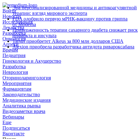
Эра персонализированной медицины и антикоагулянтной
Войти
терапии: взгляд мирового эксперта
Новости
FDA одобрило первую мРНК‑вакцину против гриппа
Исследования
от Moderna
Лекарства
Приверженность терапии сахарного диабета снижает риск
Разработка
инфаркта и инсульта
Онкология
Tarsus приобретет Alkeus за 800 млн долларов США
Аптеки
Alexion приобрела разработчика антидота ривароксабана
Врачам
Педиатрия
Гинекология и Акушерство
Разработка
Неврология
Оториноларингология
Мероприятия
Фармацевтам
Законодательство
Медицинские издания
Аналитика рынка
Видеозаметки врача
Вебинары
Еще
Подписаться
Вконтакте