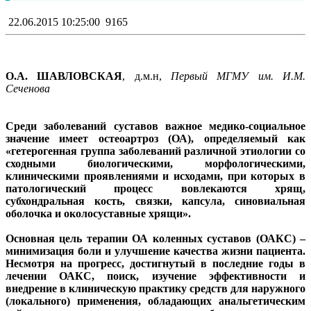
22.06.2015 10:25:00
9165
О.А. ШАВЛОВСКАЯ
, д.м.н,
Первый МГМУ им. И.М.
Сеченова
Среди заболеваний суставов важное медико-социальное
значение имеет остеоартроз (ОА), определяемый как
«гетерогенная группа заболеваний различной этиологии со
сходными биологическими, морфологическими,
клиническими проявлениями и исходами, при которых в
патологический процесс вовлекаются хрящ,
субхондральная кость, связки, капсула, синовиальная
оболочка и околосуставные хрящи».
Основная цель терапии ОА коленных суставов (ОАКС) –
минимизация боли и улучшение качества жизни пациента.
Несмотря на прогресс, достигнутый в последние годы в
лечении ОАКС, поиск, изучение эффективности и
внедрение в клиническую практику средств для наружного
(локального) применения, обладающих анальгетическим