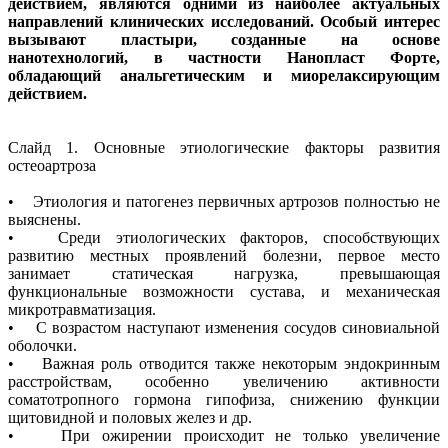
действием, являются одними из наиболее актуальных
направлений клинических исследований. Особый интерес
вызывают пластыри, созданные на основе
нанотехнологий, в частности Нанопласт Форте,
обладающий анальгетическим и миорелаксирующим
действием.
Слайд 1. Основные этиологические факторы развития
остеоартроза
• Этиология и патогенез первичных артрозов полностью не
выяснены.
• Среди этиологических факторов, способствующих
развитию местных проявлений болезни, первое место
занимает статическая нагрузка, превышающая
функциональные возможности сустава, и механическая
микротравматизация.
• С возрастом наступают изменения сосудов синовиальной
оболочки.
• Важная роль отводится также некоторым эндокринным
расстройствам, особенно увеличению активности
соматотропного гормона гипофиза, снижению функции
щитовидной и половых желез и др.
• При ожирении происходит не только увеличение