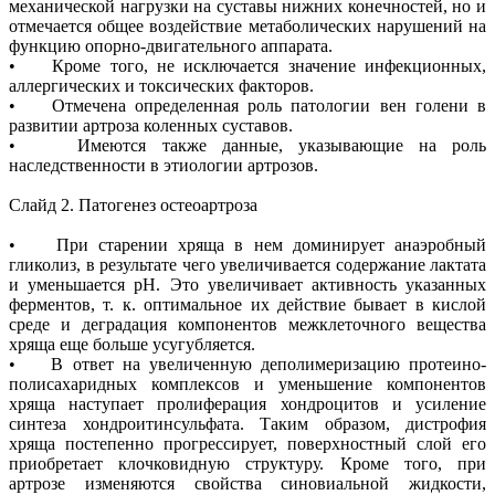
механической нагрузки на суставы нижних конечностей, но и
отмечается общее воздействие метаболических нарушений на
функцию опорно-двигательного аппарата.
• Кроме того, не исключается значение инфекционных,
аллергических и токсических факторов.
• Отмечена определенная роль патологии вен голени в
развитии артроза коленных суставов.
• Имеются также данные, указывающие на роль
наследственности в этиологии артрозов.
Слайд 2. Патогенез остеоартроза
• При старении хряща в нем доминирует анаэробный
гликолиз, в результате чего увеличивается содержание лактата
и уменьшается рН. Это увеличивает активность указанных
ферментов, т. к. оптимальное их действие бывает в кислой
среде и деградация компонентов межклеточного вещества
хряща еще больше усугубляется.
• В ответ на увеличенную деполимеризацию протеино-
полисахаридных комплексов и уменьшение компонентов
хряща наступает пролиферация хондроцитов и усиление
синтеза хондроитинсульфата. Таким образом, дистрофия
хряща постепенно прогрессирует, поверхностный слой его
приобретает клочковидную структуру. Кроме того, при
артрозе изменяются свойства синовиальной жидкости,