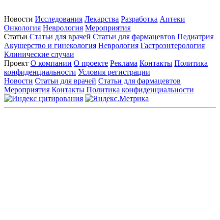
Новости
Исследования
Лекарства
Разработка
Аптеки
Онкология
Неврология
Мероприятия
Статьи
Статьи для врачей
Статьи для фармацевтов
Педиатрия
Акушерство и гинекология
Неврология
Гастроэнтерология
Клинические случаи
Проект
О компании
О проекте
Реклама
Контакты
Политика
конфиденциальности
Условия регистрации
Новости
Статьи для врачей
Статьи для фармацевтов
Мероприятия
Контакты
Политика конфиденциальности
Общество с ограниченной ответственностью «ГРУППА
РЕМЕДИУМ»
Адрес местонахождения: 105082, г. Москва, ул. Бакунинская, д.
71
ОГРН: 1067746819470 ИНН: 7701669956
Контактные данные: Телефон:
+7 (495) 780-34-25
|
Электронная почта:
reklama@remedium.ru
На сайте используются изображения по лицензии
Shutterstock/FOTODOM, соблюдаются авторские права.