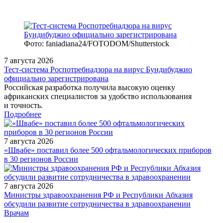
Фото: faniadiana24/FOTODOM/Shutterstock
7 августа 2026
Тест‑система Роспотребнадзора на вирус Бундибуджио
официально зарегистрирована
Российская разработка получила высокую оценку
африканских специалистов за удобство использования
и точность.
Подробнее
7 августа 2026
«Швабе» поставил более 500 офтальмологических приборов
в 30 регионов России
7 августа 2026
Министры здравоохранения РФ и Республики Абхазия
обсудили развитие сотрудничества в здравоохранении
/doctor/neurology/bolevoy-sindrom-pri-zabolevaniyakh-sustavov-
Врачам
prioritet-mestnoy-terapii/