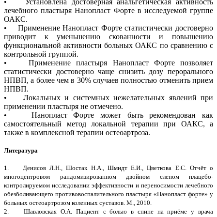
• Установлена достоверная анальгетическая активность
лечебного пластыря Нанопласт Форте в исследуемой группе
ОАКС.
• Применение Нанопласт Форте статистически достоверно
приводит к уменьшению скованности и повышению
функциональной активности больных ОАКС по сравнению с
контрольной группой.
• Применение пластыря Нанопласт Форте позволяет
статистически достоверно чаще снизить дозу перорального
НПВП, а более чем в 30% случаев полностью отменить прием
НПВП.
• Локальных и системных нежелательных явлений при
применении пластыря не отмечено.
• Нанопласт Форте может быть рекомендован как
самостоятельный метод локальной терапии при ОАКС, а
также в комплексной терапии остеоартроза.
Литература
1. Денисов Л.Н., Шостак Н.А., Шмидт Е.И., Цветкова Е.С. Отчёт о
многоцентровом рандомизированном двойном слепом плацебо-
контролируемом исследовании эффективности и переносимости лечебного
обезболивающего противовоспалительного пластыря «Нанопласт форте» у
больных остеоартрозом коленных суставов. М., 2010.
2. Шавловская О.А. Пациент с болью в спине на приёме у врача