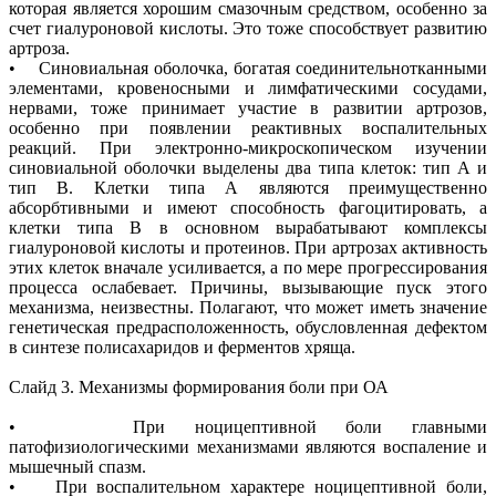
которая является хорошим смазочным средством, особенно за
счет гиалуроновой кислоты. Это тоже способствует развитию
артроза.
• Синовиальная оболочка, богатая соединительнотканными
элементами, кровеносными и лимфатическими сосудами,
нервами, тоже принимает участие в развитии артрозов,
особенно при появлении реактивных воспалительных
реакций. При электронно-микроскопическом изучении
синовиальной оболочки выделены два типа клеток: тип А и
тип В. Клетки типа А являются преимущественно
абсорбтивными и имеют способность фагоцитировать, а
клетки типа В в основном вырабатывают комплексы
гиалуроновой кислоты и протеинов. При артрозах активность
этих клеток вначале усиливается, а по мере прогрессирования
процесса ослабевает. Причины, вызывающие пуск этого
механизма, неизвестны. Полагают, что может иметь значение
генетическая предрасположенность, обусловленная дефектом
в синтезе полисахаридов и ферментов хряща.
Слайд 3. Механизмы формирования боли при ОА
• При ноцицептивной боли главными
патофизиологическими механизмами являются воспаление и
мышечный спазм.
• При воспалительном характере ноцицептивной боли,