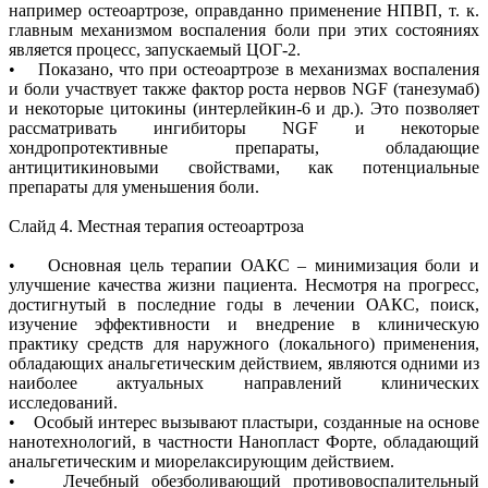
например остеоартрозе, оправданно применение НПВП, т. к.
главным механизмом воспаления боли при этих состояниях
является процесс, запускаемый ЦОГ-2.
• Показано, что при остеоартрозе в механизмах воспаления
и боли участвует также фактор роста нервов NGF (танезумаб)
и некоторые цитокины (интерлейкин-6 и др.). Это позволяет
рассматривать ингибиторы NGF и некоторые
хондропротективные препараты, обладающие
антицитикиновыми свойствами, как потенциальные
препараты для уменьшения боли.
Слайд 4. Местная терапия остеоартроза
• Основная цель терапии ОАКС – минимизация боли и
улучшение качества жизни пациента. Несмотря на прогресс,
достигнутый в последние годы в лечении ОАКС, поиск,
изучение эффективности и внедрение в клиническую
практику средств для наружного (локального) применения,
обладающих анальгетическим действием, являются одними из
наиболее актуальных направлений клинических
исследований.
• Особый интерес вызывают пластыри, созданные на основе
нанотехнологий, в частности Нанопласт Форте, обладающий
анальгетическим и миорелаксирующим действием.
• Лечебный обезболивающий противовоспалительный