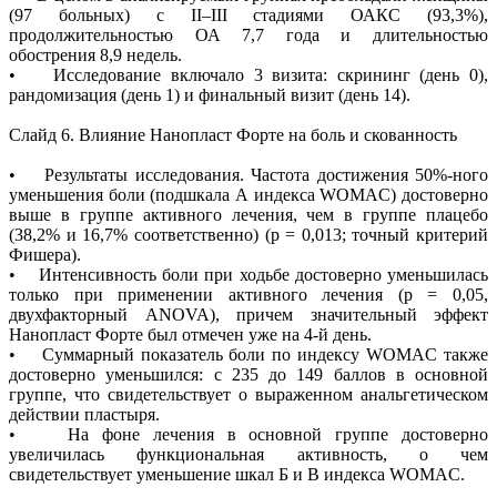
(97 больных) с II–III стадиями ОАКС (93,3%),
продолжительностью ОА 7,7 года и длительностью
обострения 8,9 недель.
• Исследование включало 3 визита: скрининг (день 0),
рандомизация (день 1) и финальный визит (день 14).
Слайд 6. Влияние Нанопласт Форте на боль и скованность
• Результаты исследования. Частота достижения 50%-ного
уменьшения боли (подшкала А индекса WOMAC) достоверно
выше в группе активного лечения, чем в группе плацебо
(38,2% и 16,7% соответственно) (р = 0,013; точный критерий
Фишера).
• Интенсивность боли при ходьбе достоверно уменьшилась
только при применении активного лечения (р = 0,05,
двухфакторный ANOVA), причем значительный эффект
Нанопласт Форте был отмечен уже на 4-й день.
• Суммарный показатель боли по индексу WOMAC также
достоверно уменьшился: с 235 до 149 баллов в основной
группе, что свидетельствует о выраженном анальгетическом
действии пластыря.
• На фоне лечения в основной группе достоверно
увеличилась функциональная активность, о чем
свидетельствует уменьшение шкал Б и В индекса WOMAC.