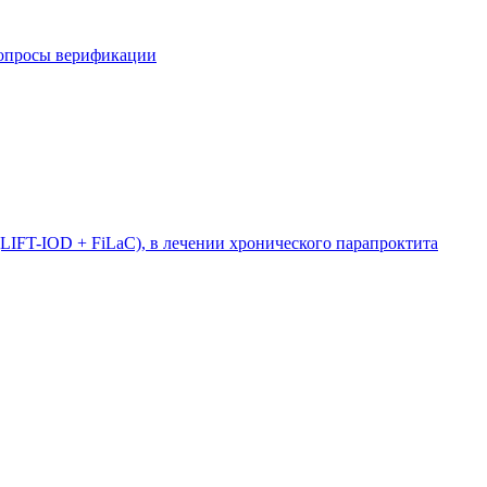
вопросы верификации
LIFT-IOD + FiLaC), в лечении хронического парапроктита