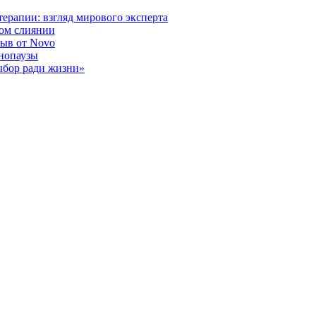
ерапии: взгляд мирового эксперта
ном слиянии
рыв от Novo
енопаузы
ыбор ради жизни»