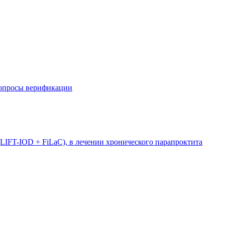
вопросы верификации
LIFT-IOD + FiLaC), в лечении хронического парапроктита