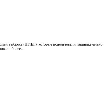
кцией выброса (HFrEF), которые использовали индивидуально
вали более...