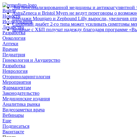
Эра персонализированной медицины и антикоагулянтной т
Войти
AstraZeneca и Bristol Myers не ведут переговоры о возмож
Новости
Продажи Mounjaro и Zepbound Lilly выросли, увеличив от
Исследования
Сахарный диабет 2‑го типа может усиливать симптомы м
Лекарства
Больные с ХБП получат надежду благодаря программе «В
Разработка
Онкология
Аптеки
Врачам
Педиатрия
Гинекология и Акушерство
Разработка
Неврология
Оториноларингология
Мероприятия
Фармацевтам
Законодательство
Медицинские издания
Аналитика рынка
Видеозаметки врача
Вебинары
Еще
Подписаться
Вконтакте