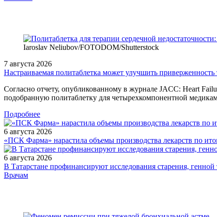
Iaroslav Neliubov/FOTODOM/Shutterstoсk
7 августа 2026
Настраиваемая политаблетка может улучшить приверженность 
Согласно отчету, опубликованному в журнале JACC: Heart Fai
подобранную политаблетку для четырехкомпонентной медикамен
Подробнее
6 августа 2026
«ПСК Фарма» нарастила объемы производства лекарств по ито
6 августа 2026
В Татарстане профинансируют исследования старения, генной
/doctor/neurology/Drugie-formy-postinsultnoy-dementsii/
Врачам