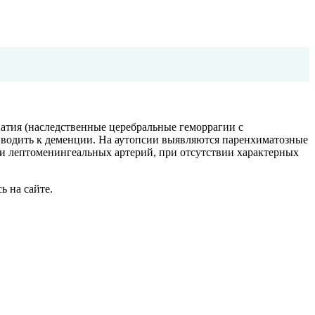
атия (наследственные церебральные геморрагии с
иводить к деменции. На аутопсии выявляются паренхиматозные
и лептоменингеальных артерий, при отсутствии характерных
ь на сайте.