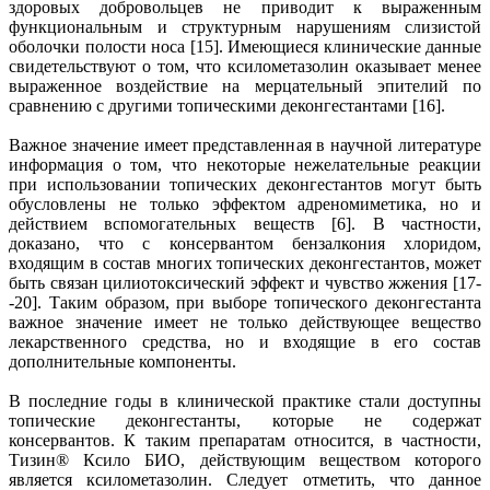
здоровых добровольцев не приводит к выраженным
функциональным и структурным нарушениям слизистой
оболочки полости носа [15]. Имеющиеся клинические данные
свидетельствуют о том, что ксилометазолин оказывает менее
выраженное воздействие на мерцательный эпителий по
сравнению с другими топическими деконгестантами [16].
Важное значение имеет представленная в научной литературе
информация о том, что некоторые нежелательные реакции
при использовании топических деконгестантов могут быть
обусловлены не только эффектом адреномиметика, но и
действием вспомогательных веществ [6]. В частности,
доказано, что с консервантом бензалкония хлоридом,
входящим в состав многих топических деконгестантов, может
быть связан цилиотоксический эффект и чувство жжения [17-
-20]. Таким образом, при выборе топического деконгестанта
важное значение имеет не только действующее вещество
лекарственного средства, но и входящие в его состав
дополнительные компоненты.
В последние годы в клинической практике стали доступны
топические деконгестанты, которые не содержат
консервантов. К таким препаратам относится, в частности,
Тизин® Ксило БИО, действующим веществом которого
является ксилометазолин. Следует отметить, что данное