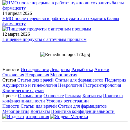
14 апреля 2026
НМО после перерыва в работе: нужно ли сохранять баллы
фармацевту
12 марта 2026
Пищевые продукты с аптечным прошлым
Новости
Исследования
Лекарства
Разработка
Аптеки
Онкология
Неврология
Мероприятия
Статьи
Статьи для врачей
Статьи для фармацевтов
Педиатрия
Акушерство и гинекология
Неврология
Гастроэнтерология
Клинические случаи
Проект
О компании
О проекте
Реклама
Контакты
Политика
конфиденциальности
Условия регистрации
Новости
Статьи для врачей
Статьи для фармацевтов
Мероприятия
Контакты
Политика конфиденциальности
Общество с ограниченной ответственностью «ГРУППА