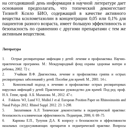
на сегодняшний день информация в научной литературе дает
основания предполагать, что топический деконгестант
Тизин® Ксило БИО, содержащий в качестве активного
вещества ксилометазолин в концентрации 0,05 или 0,1% для
пациентов разного возраста, имеет большую эффективность и
безопасность по сравнению с другими препаратами с тем же
активным веществом.
Литература
1. Острые респираторные инфекции у детей: лечение и профилактика. Научно-
практическая программа. М.: Международный фонд охраны здоровья матери и
ребенка, 2002. 72 с.
2. Учайкин В.Ф. Диагностика, лечение и профилактика гриппа и острых
респираторных заболеваний у детей. Пособие для врачей. М., 2001. 14 с.
3. Комплексный подход к лечению и профилактике острых респираторных
вирусных инфекций у детей: Практическое руководство для врачей. Под ред. проф.
Н.А. Геппе, проф. А.Б. Малахова. М., 2012. 47 с.
4. Fokkens WJ, Lund VJ, Mullol J et al. European Position Paper on Rhinosinusitis and
Nasal Polyps 2012. Rhinol Suppl. 2012. 23: 1-298.
5. Заплатников А.Л. Топические деконгестанты в педиатрической практике:
безопасность и клиническая эффективность. Педиатрия, 2006, 6: 69–75.
6. Карпова Е.П., Тулупов Д.А. К вопросу о безопасности и эффективности
назальных сосудосуживающих препаратов в педиатрической практике. Вопросы