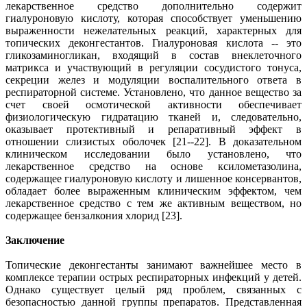
лекарственное средство дополнительно содержит
гиалуроновую кислоту, которая способствует уменьшению
выраженности нежелательных реакций, характерных для
топических деконгестантов. Гиалуроновая кислота -- это
гликозаминогликан, входящий в состав внеклеточного
матрикса и участвующий в регуляции сосудистого тонуса,
секреции желез и модуляции воспалительного ответа в
респираторной системе. Установлено, что данное вещество за
счет своей осмотической активности обеспечивает
физиологическую гидратацию тканей и, следовательно,
оказывает протективный и репаративный эффект в
отношении слизистых оболочек [21--22]. В доказательном
клиническом исследовании было установлено, что
лекарственное средство на основе ксилометазолина,
содержащее гиалуроновую кислоту и лишенное консервантов,
обладает более выраженным клиническим эффектом, чем
лекарственное средство с тем же активным веществом, но
содержащее бензалкония хлорид [23].
Заключение
Топические деконгестанты занимают важнейшее место в
комплексе терапии острых респираторных инфекций у детей.
Однако существует целый ряд проблем, связанных с
безопасностью данной группы препаратов. Представленная