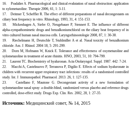
16. Pradalier A. Pharmacological and clinical evalutation of nasal obstruction: application
to xylometazoline. Therapie 2006, 61, 1: 3-11.
17. Deitmer T, Scheffler R. The effect of different preparations of nasal decongestants on
ciliary beat frequency in vitro. Rhinology, 1993, 31, 4: 151-153.
18. Mickenhagen A, Siefer O, Neugebauer P, Stennert E. The influence of different
alpha-sympathomimetic drugs and benzalkoniumchlorid on the ciliary beat frequency of in
vitro cultured human nasal mucosa cells. Laryngorhinootologie 2008, 87, 1: 30-38.
19. Riechelmann H, Deutschle T, Stuhlmiller A et al. Nasal toxicity of benzalkonium
chloride. Am. J. Rhinol. 2004 18, 5: 291-299.
20. Dorn M, Hofmann W, Knick E. Tolerance and effectiveness of oxymetazoline and
xylometazoline in treatment of acute rhinitis. HNO, 2003, 51, 10: 794-799.
21. Laurent TC. Biochemistry of hyaluronan. Acta Otolaryngol. Suppl. 1987. 442: 7-24.
22. Macchi A, Castelnuovo P, Terranova P, Digilio E. Effects of sodium hyaluronate in
children with recurrent upper respiratory tract infections: results of a randomised controlled
study. Int. J. Immunopathol. Pharmacol. 2013. 26, 1: 127-135.
23. Castellano F, Mautone G. Decongestant activity of a new formulation of
xylometazoline nasal spray: a double-blind, randomized versus placebo and reference drugs
controlled, dose-effect study. Drugs Exp. Clin. Res. 2002, 28, 1: 27-35.
Источник:
Медицинский совет, № 14, 2015