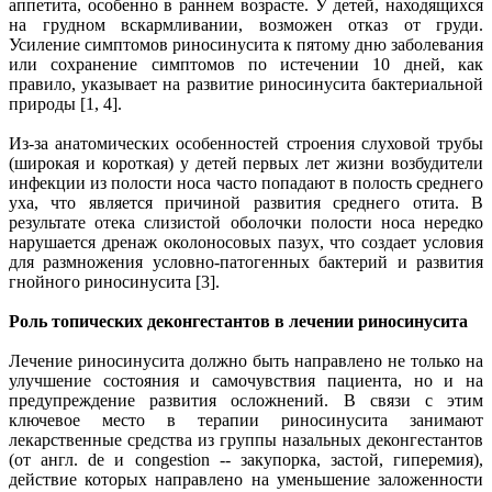
аппетита, особенно в раннем возрасте. У детей, находящихся
на грудном вскармливании, возможен отказ от груди.
Усиление симптомов риносинусита к пятому дню заболевания
или сохранение симптомов по истечении 10 дней, как
правило, указывает на развитие риносинусита бактериальной
природы [1, 4].
Из-за анатомических особенностей строения слуховой трубы
(широкая и короткая) у детей первых лет жизни возбудители
инфекции из полости носа часто попадают в полость среднего
уха, что является причиной развития среднего отита. В
результате отека слизистой оболочки полости носа нередко
нарушается дренаж околоносовых пазух, что создает условия
для размножения условно-патогенных бактерий и развития
гнойного риносинусита [3].
Роль топических деконгестантов в лечении риносинусита
Лечение риносинусита должно быть направлено не только на
улучшение состояния и самочувствия пациента, но и на
предупреждение развития осложнений. В связи с этим
ключевое место в терапии риносинусита занимают
лекарственные средства из группы назальных деконгестантов
(от англ. de и congestion -- закупорка, застой, гиперемия),
действие которых направлено на уменьшение заложенности