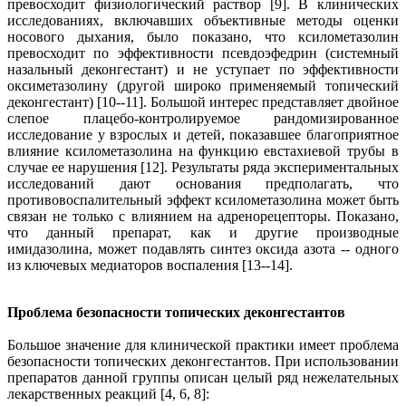
превосходит физиологический раствор [9]. В клинических
исследованиях, включавших объективные методы оценки
носового дыхания, было показано, что ксилометазолин
превосходит по эффективности псевдоэфедрин (системный
назальный деконгестант) и не уступает по эффективности
оксиметазолину (другой широко применяемый топический
деконгестант) [10--11]. Большой интерес представляет двойное
слепое плацебо-контролируемое рандомизированное
исследование у взрослых и детей, показавшее благоприятное
влияние ксилометазолина на функцию евстахиевой трубы в
случае ее нарушения [12]. Результаты ряда экспериментальных
исследований дают основания предполагать, что
противовоспалительный эффект ксилометазолина может быть
связан не только с влиянием на адренорецепторы. Показано,
что данный препарат, как и другие производные
имидазолина, может подавлять синтез оксида азота -- одного
из ключевых медиаторов воспаления [13--14].
Проблема безопасности топических деконгестантов
Большое значение для клинической практики имеет проблема
безопасности топических деконгестантов. При использовании
препаратов данной группы описан целый ряд нежелательных
лекарственных реакций [4, 6, 8]: