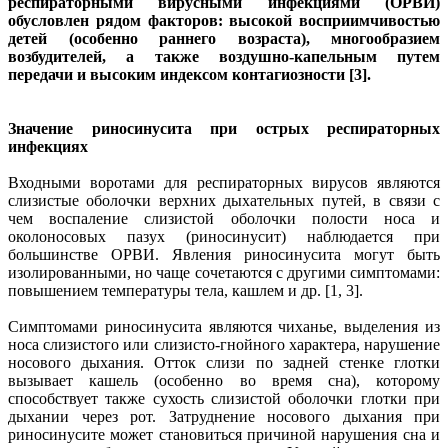
респираторными вирусными инфекциями (ОРВИ)
обусловлен рядом факторов: высокой восприимчивостью
детей (особенно раннего возраста), многообразием
возбудителей, а также воздушно-капельным путем
передачи и высоким индексом контагиозности [3].
Значение риносинусита при острых респираторных
инфекциях
Входными воротами для респираторных вирусов являются
слизистые оболочки верхних дыхательных путей, в связи с
чем воспаление слизистой оболочки полости носа и
околоносовых пазух (риносинусит) наблюдается при
большинстве ОРВИ. Явления риносинусита могут быть
изолированными, но чаще сочетаются с другими симптомами:
повышением температуры тела, кашлем и др. [1, 3].
Симптомами риносинусита являются чиханье, выделения из
носа слизистого или слизисто-гнойного характера, нарушение
носового дыхания. Отток слизи по задней стенке глотки
вызывает кашель (особенно во время сна), которому
способствует также сухость слизистой оболочки глотки при
дыхании через рот. Затруднение носового дыхания при
риносинусите может становиться причиной нарушения сна и