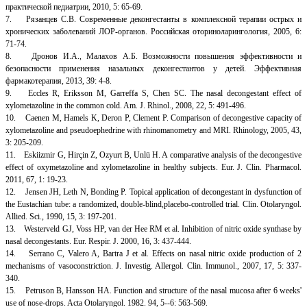
практической педиатрии, 2010, 5: 65-69.
7. Рязанцев С.В. Современные деконгестанты в комплексной терапии острых и
хронических заболеваний ЛОР-органов. Российская оториноларингология, 2005, 6:
71-74.
8. Дронов И.А., Малахов А.Б. Возможности повышения эффективности и
безопасности применения назальных деконгестантов у детей. Эффективная
фармакотерапия, 2013, 39: 4-8.
9. Eccles R, Eriksson M, Garreffa S, Chen SC. The nasal decongestant effect of
xylometazoline in the common cold. Am. J. Rhinol., 2008, 22, 5: 491-496.
10. Caenen M, Hamels K, Deron P, Clement P. Comparison of decongestive capacity of
xylometazoline and pseudoephedrine with rhinomanometry and MRI. Rhinology, 2005, 43,
3: 205-209.
11. Eskiizmir G, Hirçin Z, Ozyurt B, Unlü H. A comparative analysis of the decongestive
effect of oxymetazoline and xylometazoline in healthy subjects. Eur. J. Clin. Pharmacol.
2011, 67, 1: 19-23.
12. Jensen JH, Leth N, Bonding P. Topical application of decongestant in dysfunction of
the Eustachian tube: a randomized, double-blind,placebo-controlled trial. Clin. Otolaryngol.
Allied. Sci., 1990, 15, 3: 197-201.
13. Westerveld GJ, Voss HP, van der Hee RM et al. Inhibition of nitric oxide synthase by
nasal decongestants. Eur. Respir. J. 2000, 16, 3: 437-444.
14. Serrano C, Valero A, Bartra J et al. Effects on nasal nitric oxide production of 2
mechanisms of vasoconstriction. J. Investig. Allergol. Clin. Immunol., 2007, 17, 5: 337-
340.
15. Petruson B, Hansson HA. Function and structure of the nasal mucosa after 6 weeks'
use of nose-drops. Acta Otolaryngol. 1982. 94, 5--6: 563-569.