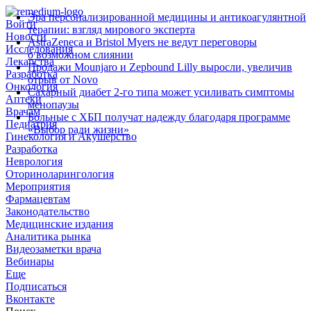
Эра персонализированной медицины и антикоагулянтной
Войти
терапии: взгляд мирового эксперта
Новости
AstraZeneca и Bristol Myers не ведут переговоры
Исследования
о возможном слиянии
Лекарства
Продажи Mounjaro и Zepbound Lilly выросли, увеличив
Разработка
отрыв от Novo
Онкология
Сахарный диабет 2‑го типа может усиливать симптомы
Аптеки
менопаузы
Врачам
Больные с ХБП получат надежду благодаря программе
Педиатрия
«Выбор ради жизни»
Гинекология и Акушерство
Разработка
Неврология
Оториноларингология
Мероприятия
Фармацевтам
Законодательство
Медицинские издания
Аналитика рынка
Видеозаметки врача
Вебинары
Еще
Подписаться
Вконтакте