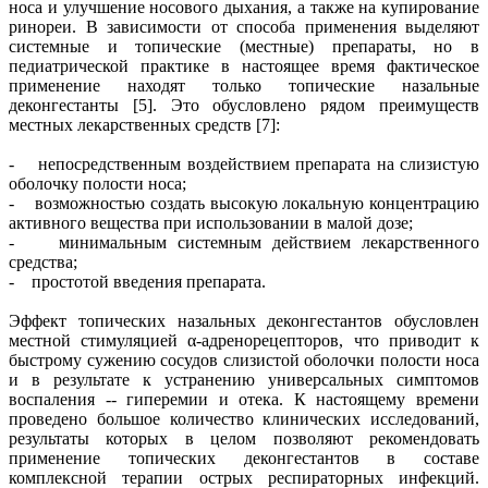
носа и улучшение носового дыхания, а также на купирование
ринореи. В зависимости от способа применения выделяют
системные и топические (местные) препараты, но в
педиатрической практике в настоящее время фактическое
применение находят только топические назальные
деконгестанты [5]. Это обусловлено рядом преимуществ
местных лекарственных средств [7]:
- непосредственным воздействием препарата на слизистую
оболочку полости носа;
- возможностью создать высокую локальную концентрацию
активного вещества при использовании в малой дозе;
- минимальным системным действием лекарственного
средства;
- простотой введения препарата.
Эффект топических назальных деконгестантов обусловлен
местной стимуляцией α-адренорецепторов, что приводит к
быстрому сужению сосудов слизистой оболочки полости носа
и в результате к устранению универсальных симптомов
воспаления -- гиперемии и отека. К настоящему времени
проведено большое количество клинических исследований,
результаты которых в целом позволяют рекомендовать
применение топических деконгестантов в составе
комплексной терапии острых респираторных инфекций.