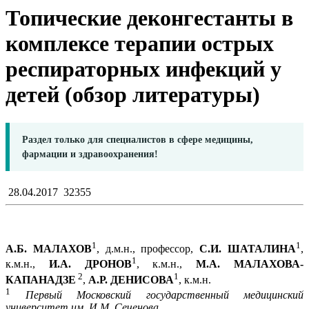
Топические деконгестанты в
комплексе терапии острых
респираторных инфекций у
детей (обзор литературы)
Раздел только для специалистов в сфере медицины,
фармации и здравоохранения!
28.04.2017
32355
1
1
А.Б. МАЛАХОВ
, д.м.н., профессор,
С.И. ШАТАЛИНА
,
1
к.м.н.,
И.А. ДРОНОВ
, к.м.н.,
М.А. МАЛАХОВА-
2
1
КАПАНАДЗЕ
,
А.Р. ДЕНИСОВА
, к.м.н.
1
Первый Московский государственный медицинский
университет им. И.М. Сеченова