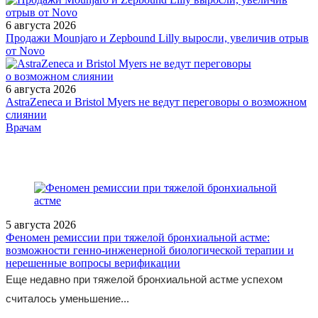
6 августа 2026
Продажи Mounjaro и Zepbound Lilly выросли, увеличив отрыв
от Novo
6 августа 2026
AstraZeneca и Bristol Myers не ведут переговоры о возможном
слиянии
/doctor/infectious/topicheskie-dekongestanty-v-komplekse-terapii-
Врачам
ostrykh-respiratornykh-infektsiy-u-detey-obzor-literat/
5 августа 2026
Феномен ремиссии при тяжелой бронхиальной астме:
возможности генно-инженерной биологической терапии и
нерешенные вопросы верификации
Еще недавно при тяжелой бронхиальной астме успехом
считалось уменьшение...