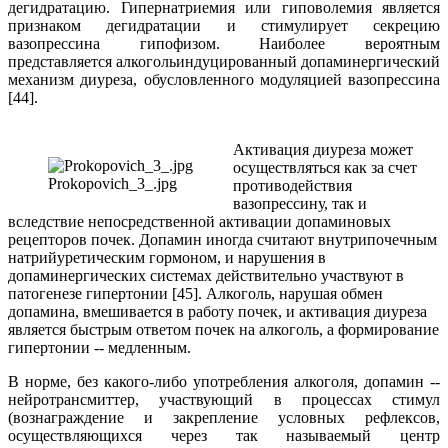
дегидратацию. Гипернатриемия или гиповолемия является
признаком дегидратации и стимулирует секрецию
вазопрессина гипофизом. Наиболее вероятным
представляется алкогольиндуцированный допаминергический
механизм диуреза, обусловленного модуляцией вазопрессина
[44].
Активация диуреза может
осуществляться как за счет
Prokopovich_3_.jpg
противодействия
вазопрессину, так и
вследствие непосредственной активации допаминовых
рецепторов почек. Допамин иногда считают внутрипочечным
натрийуретическим гормоном, и нарушения в
допаминергических системах действительно участвуют в
патогенезе гипертонии [45]. Алкоголь, нарушая обмен
допамина, вмешивается в работу почек, и активация диуреза
является быстрым ответом почек на алкоголь, а формирование
гипертонии -- медленным.
В норме, без какого-либо употребления алкоголя, допамин --
нейротрансмиттер, участвующий в процессах стимул
(вознаграждение и закрепление условных рефлексов,
осуществляющихся через так называемый центр