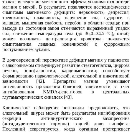
тракте; вследствие мочегонного эффекта усиливаются потери
магния с мочой. В результате, появляются неспецифические
симптомы магниевого дефицита: нервозность, депрессия,
тревожность, плаксивость, нарушение сна, судороги в
мышцах, мышечная слабость, перебои в области сердца; при
выходе из состояния запоя отмечаются выраженный упадок
сил, снижение температуры тела (до 36,0--34,5 ºC), озноб,
может возникать централизация кровотока, появляется
симптоматика ледяных конечностей с судорожным
постукиванием зубами.
В долговременной перспективе дефицит магния у пациентов
с алкоголизмом стимулирует развитие стеатогепатоза, цирроза
печени, энцефалопатии, кардиомиопатии; способствует
формированию наркологической, алкогольной и никотиновой
зависимости [42]. Препараты магния уменьшают
интенсивность проявления болезней зависимости за счет
ингибирования NMDA-рецепторов в центральных
глутаматергических синапсах [43].
Клинические наблюдения позволили предположить, что
алкогольный диурез может быть результатом ингибирования
секреции антидиуретического вазопрессина
(антидиуретического гормона) задней доли гипофиза.
Последний секретируется, когда организм претерпевает