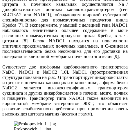
цитрата в почечных канальцах осуществляется Na+/
дикарбоксилатным ионным каналом-транспортером (ген
SLC13A2 или NАDC1), обладающим широкой субстратной
специфичностью для промежуточных продуктов цикла
Кребса [7]. В эксперименте, у мышей с делецией гена NADC1
наблюдалось значительно большее содержание в моче
различных промежуточных продуктов цикла Кребса, в т. ч.
цитрата [8]. Белок NADC1 находится на поверхности
эпителия проксимальных почечных канальцев, и C-концевая
последовательность белка необходима для его доставки на
поверхность клеточной мембраны почечного эпителия [9].
Существует две изоформы карбоксилатного транспортера
NaDC, NaDC1 и NaDC2 [10]. NaDC1 (пространственная
структура показана на
рис. 1
) транспортирует дикарбоксилаты
и цитрат в почечных канальцах и в кишечнике, а форма белка
NaDC2 является высокоспецифичным транспортером
сукцината и других дикарбоксилатов в печени, мозге, почках
и плаценте. Транспортер типа NАDC1 также находится на
ворсинчатой мембране энтероцитов ЖКТ, что объясняет
развитие слабительного действия при применении очень
высоких доз цитрата магния (десятки грамм).
Prokopovich_1_.jpg