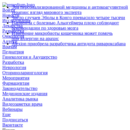
Эра персонализированной медицины и антикоагулянтной
Войти
терапии: взгляд мирового эксперта
Новости
Число случаев Эболы в Конго превысило четыре тысячи
Исследования
Пациенты с болезнью Альцгеймера плохо соблюдают
Лекарства
рекомендации по здоровью мозга
Разработка
Изменение микробиоты кишечника может помочь
Онкология
при аллергии на арахис
Аптеки
Alexion приобрела разработчика антидота ривароксабана
Врачам
Педиатрия
Гинекология и Акушерство
Разработка
Неврология
Оториноларингология
Мероприятия
Фармацевтам
Законодательство
Медицинские издания
Аналитика рынка
Видеозаметки врача
Вебинары
Еще
Подписаться
Вконтакте