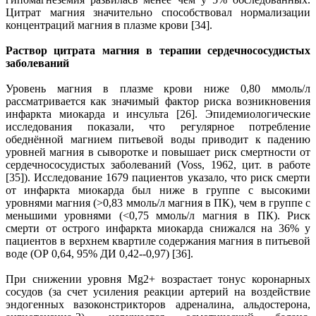
Цитрат магния значительно способствовал нормализации
концентраций магния в плазме крови [34].
Раствор цитрата магния в терапии сердечнососудистых
заболеваний
Уровень магния в плазме крови ниже 0,80 ммоль/л
рассматривается как значимый фактор риска возникновения
инфаркта миокарда и инсульта [26]. Эпидемиологические
исследования показали, что регулярное потребление
обеднённой магнием питьевой воды приводит к падению
уровней магния в сыворотке и повышает риск смертности от
сердечнососудистых заболеваний (Voss, 1962, цит. в работе
[35]). Исследование 1679 пациентов указало, что риск смерти
от инфаркта миокарда был ниже в группе с высокими
уровнями магния (>0,83 ммоль/л магния в ПК), чем в группе с
меньшими уровнями (<0,75 ммоль/л магния в ПК). Риск
смерти от острого инфаркта миокарда снижался на 36% у
пациентов в верхнем квартиле содержания магния в питьевой
воде (ОР 0,64, 95% ДИ 0,42--0,97) [36].
При снижении уровня Mg2+ возрастает тонус коронарных
сосудов (за счет усиления реакции артерий на воздействие
эндогенных вазоконстрикторов адреналина, альдостерона,