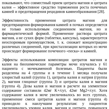
показывают, что совместный прием цитрата магния и цитрата
калия -- эффективное средство торможения роста почечных
камней и предотвращения рецидивов камнеобразования [28].
Эффективность применения цитрата магния для
предотвращения формирования камней в почках определяется
не только используемым соединением магния, но и
фармацевтической формой. Применение раствора цитрата
магния, а не сухих форм (таблетки, капсулы), характеризуется
неоспоримым преимуществом, т. к. снижает концентрацию
различных соединений, при кристаллизации которых из мочи
происходит формирование почечного «песка» и камней.
Эффекты использования композиции цитратов магния и
калия на биохимические параметры мочи изучались у 61
пациента с мочекаменной болезнью. Пациенты были
разделены на 4 группы и в течение 1 месяца получали
хлористый калий (группа 1), цитраты калия и натрия (группа
2), магния глицинат (группа 3) и цитраты калия и магния
(группа 4). Дозы калия и магния в расчете на элементное
содержание составили 42мг K+/сут, 42мг Mg2+/сут. Хотя
содержание калия в моче увеличивалось во всех группах,
применение смеси цитратов калия и магния (группа 4)
приводило к наилучшим результатам: у пациентов
увеличивались уровни калия, магния и цитрата, повышался