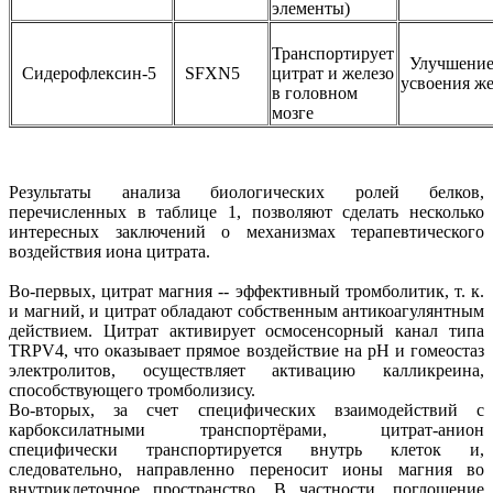
элементы)
Транспортирует
Улучшени
Сидерофлексин-5
SFXN5
цитрат и железо
усвоения же
в головном
мозге
Результаты анализа биологических ролей белков,
перечисленных в таблице 1, позволяют сделать несколько
интересных заключений о механизмах терапевтического
воздействия иона цитрата.
Во-первых, цитрат магния -- эффективный тромболитик, т. к.
и магний, и цитрат обладают собственным антикоагулянтным
действием. Цитрат активирует осмосенсорный канал типа
TRPV4, что оказывает прямое воздействие на рН и гомеостаз
электролитов, осуществляет активацию калликреина,
способствующего тромболизису.
Во-вторых, за счет специфических взаимодействий с
карбоксилатными транспортёрами, цитрат-анион
специфически транспортируется внутрь клеток и,
следовательно, направленно переносит ионы магния во
внутриклеточное пространство. В частности, поглощение