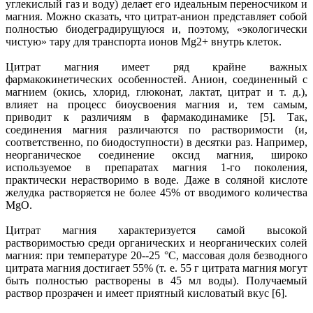
углекислый газ и воду) делает его идеальным переносчиком и
магния. Можно сказать, что цитрат-анион представляет собой
полностью биодеградирущуюся и, поэтому, «экологически
чистую» тару для транспорта ионов Mg2+ внутрь клеток.
Цитрат магния имеет ряд крайне важных
фармакокинетических особенностей. Анион, соединенный с
магнием (окись, хлорид, глюконат, лактат, цитрат и т. д.),
влияет на процесс биоусвоения магния и, тем самым,
приводит к различиям в фармакодинамике [5]. Так,
соединения магния различаются по растворимости (и,
соответственно, по биодоступности) в десятки раз. Например,
неорганическое соединение оксид магния, широко
используемое в препаратах магния 1-го поколения,
практически нерастворимо в воде. Даже в соляной кислоте
желудка растворяется не более 45% от вводимого количества
MgO.
Цитрат магния характеризуется самой высокой
растворимостью среди органических и неорганических солей
магния: при температуре 20--25 °С, массовая доля безводного
цитрата магния достигает 55% (т. е. 55 г цитрата магния могут
быть полностью растворены в 45 мл воды). Получаемый
раствор прозрачен и имеет приятный кисловатый вкус [6].