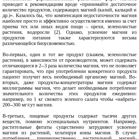
приводит к рекомендациям вроде «принимайте достаточное
количество продуктов, содержащих магний (калий, кальций и
др.)». Казалось бы, что компенсация недостаточности магния
наиболее просто и эффективно осуществляется именно за счет
приема тех или иных видов пищи – орехи, зеленолистые
растения, водоросли [2]. Однако, усвоение магния из
продуктов питания также характеризуются весьма
различающейся биоусвояемостью.
Во-первых, один и тот же продукт (скажем, зеленолистые
растения), в зависимости от производителя, может содержать
отличающиеся в 2--3 раза количества магния, что не позволяет
гарантировать, что при употреблении конкретного продукта
пациент получит весь необходимый организму магний. Во-
вторых, даже продукты-концентраторы магния содержат
миллиграммы магния, что делает необходимым потребление
значительного количества этих продуктов ежедневно:
например, по 1 кг свежего зеленого салата чтобы «набрать»
200--300 мг/сут магния.
В-третьих, пищевые продукты содержат тысячи других
веществ, помимо эссенциальных нутриентов. Например,
растительные фитаты существенно затрудняют усвоение
магния из растений, хелатируя ионы магния. В случае
потребления преимущественно растительной магний-