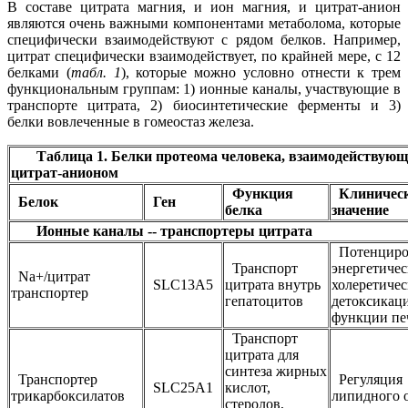
В составе цитрата магния, и ион магния, и цитрат-анион
являются очень важными компонентами метаболома, которые
специфически взаимодействуют с рядом белков. Например,
цитрат специфически взаимодействует, по крайней мере, с 12
белками (
табл. 1
), которые можно условно отнести к трем
функциональным группам: 1) ионные каналы, участвующие в
транспорте цитрата, 2) биосинтетические ферменты и 3)
белки вовлеченные в гомеостаз железа.
Таблица 1. Белки протеома человека, взаимодействующ
цитрат-анионом
Функция
Клиничес
Белок
Ген
белка
значение
Ионные каналы -- транспортеры цитрата
Потенциро
Транспорт
энергетичес
Na+/цитрат
SLC13A5
цитрата внутрь
холеретичес
транспортер
гепатоцитов
детоксикац
функции пе
Транспорт
цитрата для
синтеза жирных
Транспортер
Регуляция
SLC25A1
кислот,
трикарбоксилатов
липидного 
стеролов,