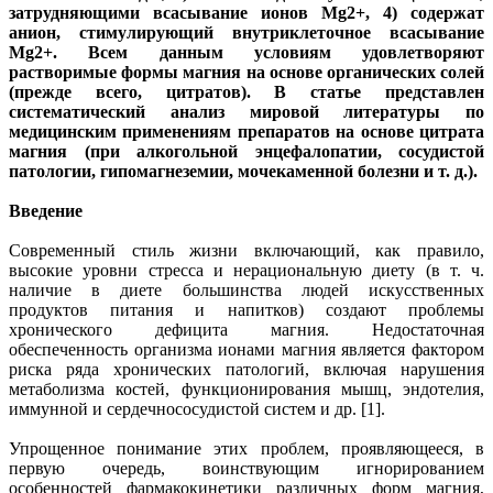
затрудняющими всасывание ионов Mg2+, 4) содержат
анион, стимулирующий внутриклеточное всасывание
Mg2+. Всем данным условиям удовлетворяют
растворимые формы магния на основе органических солей
(прежде всего, цитратов). В статье представлен
систематический анализ мировой литературы по
медицинским применениям препаратов на основе цитрата
магния (при алкогольной энцефалопатии, сосудистой
патологии, гипомагнеземии, мочекаменной болезни и т. д.).
Введение
Современный стиль жизни включающий, как правило,
высокие уровни стресса и нерациональную диету (в т. ч.
наличие в диете большинства людей искусственных
продуктов питания и напитков) создают проблемы
хронического дефицита магния. Недостаточная
обеспеченность организма ионами магния является фактором
риска ряда хронических патологий, включая нарушения
метаболизма костей, функционирования мышц, эндотелия,
иммунной и сердечнососудистой систем и др. [1].
Упрощенное понимание этих проблем, проявляющееся, в
первую очередь, воинствующим игнорированием
особенностей фармакокинетики различных форм магния,