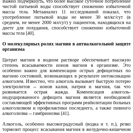
Важно подчеркнуть, что более высокое суточное потребление
чистой питьевой воды способствует снижению избыточной
массы тела. Метаанализ 11 исследований показал, что
употребление питьевой воды не менее 30 мл/кг/сут (в
среднем, не менее 2000 мл/сут) у пациентов, находящихся на
диете для похудания, способствует снижению избыточной
массы тела [40].
О молекулярных ролях магния в антиалкогольной защите
организма
Цитрат магния в водном растворе обеспечивает высокую
степень всасываемости ионов магния в организме. Это
особенно важно для компенсации острых дефицитных по
магнию состояний, возникающих в результате интоксикации
алкоголем. Известно, что алкоголь вызывает быструю потерю
электролитов -- ионов калия, натрия и магния, так что
развивается острая жажда. Компенсация алкоголь-
индуцированного дефицита магния является необходимой
составляющей эффективных программ реабилитации больных
алкоголизмом и профилактики последнего, а также пивного
алкоголизма -- гамбринизма [41].
Алкоголь, особенно высокоградусный (водка и т. п.), резко
тормозит процесс всасывания магния в желудочно-кишечном