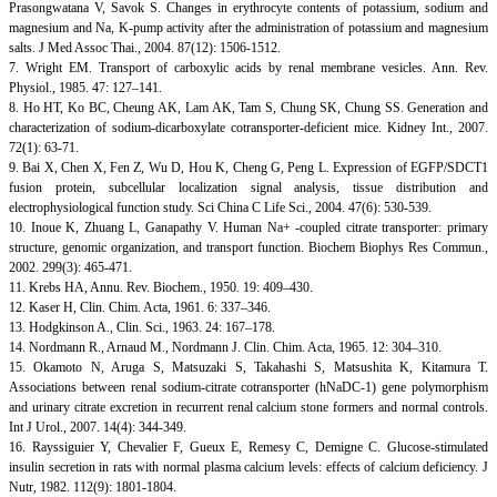
Prasongwatana V, Savok S. Changes in erythrocyte contents of potassium, sodium and
magnesium and Na, K-pump activity after the administration of potassium and magnesium
salts. J Med Assoc Thai., 2004. 87(12): 1506-1512.
7. Wright EM. Transport of carboxylic acids by renal membrane vesicles. Ann. Rev.
Physiol., 1985. 47: 127–141.
8. Ho HT, Ko BC, Cheung AK, Lam AK, Tam S, Chung SK, Chung SS. Generation and
characterization of sodium-dicarboxylate cotransporter-deficient mice. Kidney Int., 2007.
72(1): 63-71.
9. Bai X, Chen X, Fen Z, Wu D, Hou K, Cheng G, Peng L. Expression of EGFP/SDCT1
fusion protein, subcellular localization signal analysis, tissue distribution and
electrophysiological function study. Sci China C Life Sci., 2004. 47(6): 530-539.
10. Inoue K, Zhuang L, Ganapathy V. Human Na+ -coupled citrate transporter: primary
structure, genomic organization, and transport function. Biochem Biophys Res Commun.,
2002. 299(3): 465-471.
11. Krebs HA, Annu. Rev. Biochem., 1950. 19: 409–430.
12. Kaser H, Clin. Chim. Acta, 1961. 6: 337–346.
13. Hodgkinson A., Clin. Sci., 1963. 24: 167–178.
14. Nordmann R., Arnaud M., Nordmann J. Clin. Chim. Acta, 1965. 12: 304–310.
15. Okamoto N, Aruga S, Matsuzaki S, Takahashi S, Matsushita K, Kitamura T.
Associations between renal sodium-citrate cotransporter (hNaDC-1) gene polymorphism
and urinary citrate excretion in recurrent renal calcium stone formers and normal controls.
Int J Urol., 2007. 14(4): 344-349.
16. Rayssiguier Y, Chevalier F, Gueux E, Remesy C, Demigne C. Glucose-stimulated
insulin secretion in rats with normal plasma calcium levels: effects of calcium deficiency. J
Nutr, 1982. 112(9): 1801-1804.