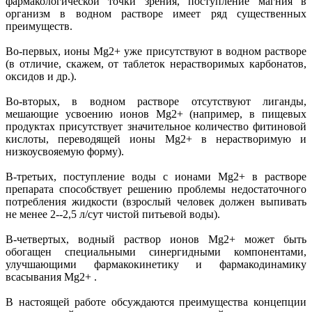
фармакологической точки зрения, поступление магния в
организм в водном растворе имеет ряд существенных
преимуществ.
Во-первых, ионы Mg2+ уже присутствуют в водном растворе
(в отличие, скажем, от таблеток нерастворимых карбонатов,
оксидов и др.).
Во-вторых, в водном растворе отсутствуют лиганды,
мешающие усвоению ионов Mg2+ (например, в пищевых
продуктах присутствует значительное количество фитиновой
кислоты, переводящей ионы Mg2+ в нерастворимую и
низкоусвояемую форму).
В-третьих, поступление воды с ионами Mg2+ в растворе
препарата способствует решению проблемы недостаточного
потребления жидкости (взрослый человек должен выпивать
не менее 2--2,5 л/сут чистой питьевой воды).
В-четвертых, водный раствор ионов Mg2+ может быть
обогащен специальными синергидными компонентами,
улучшающими фармакокинетику и фармакодинамику
всасывания Mg2+ .
В настоящей работе обсуждаются преимущества концепции