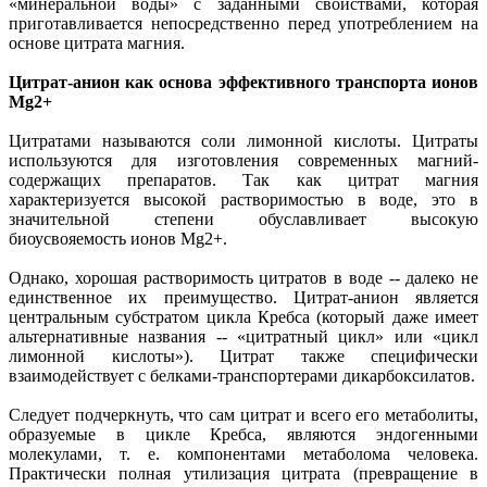
«минеральной воды» с заданными свойствами, которая
приготавливается непосредственно перед употреблением на
основе цитрата магния.
Цитрат-анион как основа эффективного транспорта ионов
Mg2+
Цитратами называются соли лимонной кислоты. Цитраты
используются для изготовления современных магний-
содержащих препаратов. Так как цитрат магния
характеризуется высокой растворимостью в воде, это в
значительной степени обуславливает высокую
биоусвояемость ионов Mg2+.
Однако, хорошая растворимость цитратов в воде -- далеко не
единственное их преимущество. Цитрат-анион является
центральным субстратом цикла Кребса (который даже имеет
альтернативные названия -- «цитратный цикл» или «цикл
лимонной кислоты»). Цитрат также специфически
взаимодействует с белками-транспортерами дикарбоксилатов.
Следует подчеркнуть, что сам цитрат и всего его метаболиты,
образуемые в цикле Кребса, являются эндогенными
молекулами, т. е. компонентами метаболома человека.
Практически полная утилизация цитрата (превращение в