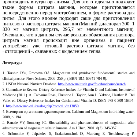
происходить внутри организма. Для этого идеально подходят
такие формы цитрата магния, которые приготовляется
непосредственно перед употреблением, в форме раствора для
питья. Для этого вполне подходят саше для приготовления
питьевого раствора цитрата магния (Магний диаспорал 300, 1
830 мг магния цитрата, 295,7 мг элементного магния).
Очевидно, что в данном случае реакция образования раствора
цитрата магния происходит вне организма и пациент
употребляет уже готовый раствор цитрата магния, без
«отягощений», связанных с выделением тепла.
Литература
1. Torshin IYu, Gromova OA. Magnesium and pyridoxine: fundamental studies and
clinical practice. Nova Science, 2009: 250 p. (ISBN-10:1-60741-704-9).
2. USDA National Nutrient Database.
http://www.nal.usda.gov/fnic/foodcomp/search
.
3. Committee to Review Dietary Reference Intakes for Vitamin D and Calcium; Institute of
Medicine (2011). A. Catharine Ross, Christine L. Taylor, Ann L. Yaktine, Heather B. Del
Valle. ed. Dietary Reference Intakes for Calcium and Vitamin D. ISBN 978-0-309-16394-
1.
http://www.nap.edu/catalog.php?record_id=13050
.
4. Всемирная организация здравоохранения. Calcium and Magnesium in drinking water,
2009, p. 194.
5. Ranade VV, Somberg JC. Bioavailability and pharmacokinetics of magnesium after
administration of magnesium salts to humans. Am J Ther., 2001. 8(5): 345-357.
6. Sriboonlue P, Jaipakdee S, Jirakulsomchok D, Mairiang E, Tosukhowong P,