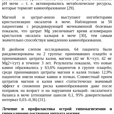
рН мочи -- т. е. активировались метаболические ресурсы,
которые тормозят камнеобразование [29].
Магний и цитрат-анион выступают ингибиторами
кристаллизации оксалатов в моче. Наблюдения за 50
пациентами с рецидивирующей мочекаменной болезнью
показали, что цитрат Mg увеличивает время агломерации
кристаллов оксалата кальция в моче [30], тем самым
значительно способствуя замедлению камнеобразования.
В двойном слепом исследовании, 64 пациента были
рандомизированы на 2 группы: принимавших плацебо и
принимавших цитраты калия, магния (42 мг K+/сут, 42 мг
Mg2+/сут) в течение 3 лет. Результаты показали, что новые
камни образовались у 63,6% пациентов в группе плацебо;
среди принимавших цитраты магния и калия только 12,9%
пациентов имели новые камни в почках. Совместный прием
цитратов магния и калия имел статистически значимый
эффект в снижении риска камнеобразования даже после
поправок на возраст и на нарушения кальций- оксалатного
баланса в моче (отношение шансов 0,1, 95% доверительный
интервал 0,03--0,36) [31].
Лечение и профилактика острой гипомагнеземии и
гипокалиемии раствором цитрата магния