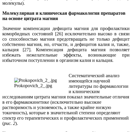
молекулы).
Молекулярная и клиническая фармакология препаратов
на основе цитрата магния
Значение компенсации дефицита магния для профилактики
коморбидных состояний [26] исключительно высоко в связи
со способностью магния предотвращать не только дефицит
собственно магния, но, отчасти, и дефицитов калия и, также,
кальция [27]. Компенсация дефицита магния позволяет
избежать нежелательные эффекты, возникающие при
избыточном поступлении в организм калия и кальция.
Систематический анализ
имеющейся научной
Prokopovich_2_.jpg
литературы по фармакологии
и клиническим
исследованиям цитрата магния показал значительные отличия
в его фармакокинетике (исключительно высокие
растворимость и усвояемость, а также крайне низкую
токичность), которые в значительной степени определяют
спектр его терапевтических и профилактических применений
(
рис. 2
).