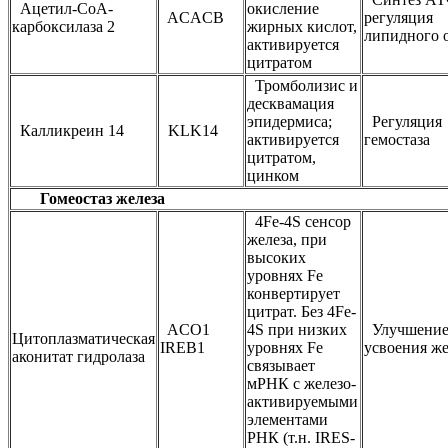
Ацетил-СоА-
окисление
ACACB
регуляция
карбоксилаза 2
жирных кислот,
липидного 
активируется
цитратом
Тромболизис и
десквамация
эпидермиса;
Регуляция
Калликреин 14
KLK14
активируется
гемостаза
цитратом,
цинком
Гомеостаз железа
4Fe-4S сенсор
железа, при
высоких
уровнях Fe
конвертирует
цитрат. Без 4Fe-
ACO1
4S при низких
Улучшени
Цитоплазматическая
IREB1
уровнях Fe
усвоения же
аконитат гидролаза
связывает
мРНК с железо-
активируемыми
элементами
РНК (т.н. IRES-