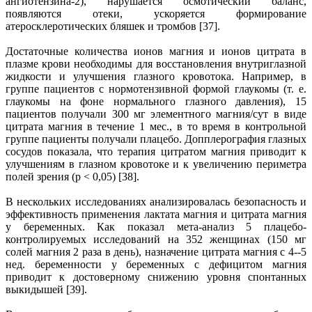
ангиотензина-2), нарушается осмотический баланс,
появляются отеки, ускоряется формирование
атеросклеротических бляшек и тромбов [37].
Достаточные количества ионов магния и ионов цитрата в
плазме крови необходимы для восстановления внутриглазной
жидкости и улучшения глазного кровотока. Например, в
группе пациентов с нормотензивной формой глаукомы (т. е.
глаукомы на фоне нормального глазного давления), 15
пациентов получали 300 мг элементного магния/сут в виде
цитрата магния в течение 1 мес., в то время в контрольной
группе пациенты получали плацебо. Допплерография глазных
сосудов показала, что терапия цитратом магния приводит к
улучшениям в глазном кровотоке и к увеличению периметра
полей зрения (р < 0,05) [38].
В нескольких исследованиях анализировалась безопасность и
эффективность применения лактата магния и цитрата магния
у беременных. Как показал мета-анализ 5 плацебо-
контролируемых исследований на 352 женщинах (150 мг
солей магния 2 раза в день), назначение цитрата магния с 4--5
нед. беременности у беременных с дефицитом магния
приводит к достоверному снижению уровня спонтанных
выкидышей [39].