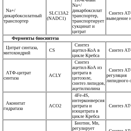
Na+/
Na+/
дикарбоксилат
SLC13A2
Синтез АТ
дикарбоксилатный
транспортер,
(NADC1)
выведение 
транспортер
транспортирует
сукцинат и
цитрат
Ферменты биосинтеза
Синтез
Цитрат синтаза,
CS
ацетил-КоА в
Синтез А
митохондрий
цикле Кребса
Синтез
ацетил-КоА из
Синтез АТ
АТФ-цитрат
цитрата в
ACLY
регуляция
синтаза
цитозоле,
липидного 
синтез липидов,
ацетилхолина
4Fe-4S,
интерконверсия
Аконитат
ACO2
цитрата и
Синтез А
гидратаза
изоцитрата в
цикле Кребса
Биотин, Mn,
регулирует
Синтез АТ