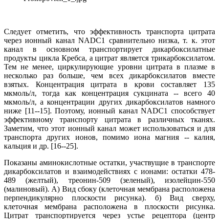
Следует отметить, что эффективность транспорта цитрата
через ионный канал NАDC1 сравнительно низка, т. к. этот
канал в основном транспортирует дикарбоксилатные
продукты цикла Кребса, а цитрат является трикарбоксилатом.
Тем не менее, циркулирующие уровни цитрата в плазме в
несколько раз больше, чем всех дикарбоксилатов вместе
взятых. Концентрация цитрата в крови составляет 135
мкмоль/л, тогда как концентрация сукцината -- всего 40
мкмоль/л, а концентрации других дикарбоксилатов намного
ниже [11--15]. Поэтому, ионный канал NАDC1 способствует
эффективному транспорту цитрата в различных тканях.
Заметим, что этот ионный канал может использоваться и для
транспорта других ионов, помимо иона магния -- калия,
кальция и др. [16--25].
Показаны аминокислотные остатки, участвущие в транспорте
дикарбоксилатов и взаимодействиях с ионами: остатки 478-
489 (желтый), треонин-509 (зеленый), изолейцин-550
(малиновый). А) Вид сбоку (клеточная мембрана расположена
перпендикулярно плоскости рисунка). б) Вид сверху,
клеточная мембрана расположена в плоскости рисунка.
Цитрат транспортируется через устье рецептора (центр