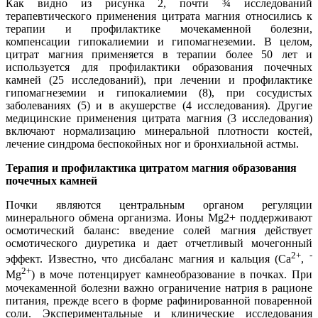
Как видно из рисунка 2, почти ¾ исследований
терапевтического применения цитрата магния относились к
терапии и профилактике мочекаменной болезни,
компенсации гипокалиемии и гипомагнеземии. В целом,
цитрат магния применяется в терапии более 50 лет и
используется для профилактики образования почечных
камней (25 исследований), при лечении и профилактике
гипомагнеземии и гипокалиемии (8), при сосудистых
заболеваниях (5) и в акушерстве (4 исследования). Другие
медицинские применения цитрата магния (3 исследования)
включают нормализацию минеральной плотности костей,
лечение синдрома беспокойных ног и бронхиальной астмы.
Терапия и профилактика цитратом магния образования
почечных камней
Почки являются центральным органом регуляции
минерального обмена организма. Ионы Mg2+ поддерживают
осмотический баланс: введение солей магния действует
осмотического диуретика и дает отчетливый мочегонный
2+
-
эффект. Известно, что дисбаланс магния и кальция (Ca
,
2+
Mg
) в моче потенцирует камнеобразование в почках. При
мочекаменной болезни важно ограничение натрия в рационе
питания, прежде всего в форме рафинированной поваренной
соли. Экспериментальные и клинические исследования