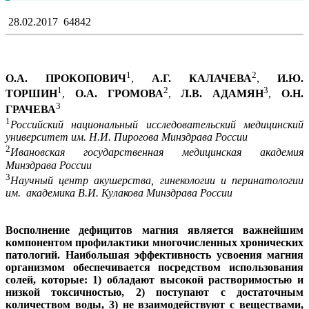
28.02.2017
64842
1
2
О.А. ПРОКОПОВИЧ
,
А.Г. КАЛАЧЕВА
,
И.Ю.
1
2
3
ТОРШИН
,
О.А. ГРОМОВА
,
Л.В. АДАМЯН
,
О.Н.
3
ГРАЧЕВА
1
Российский национальный исследовательский медицинский
университет им. Н.И. Пирогова Минздрава России
2
Ивановская государственная медицинская академия
Минздрава России
3
Научный центр акушерства, гинекологии и перинатологии
им. академика В.И. Кулакова Минздрава России
Восполнение дефицитов магния является важнейшим
компонентом профилактики многочисленных хронических
патологий. Наибольшая эффективность усвоения магния
организмом обеспечивается посредством использования
солей, которые: 1) обладают высокой растворимостью и
низкой токсичностью, 2) поступают с достаточным
количеством воды, 3) не взаимодействуют с веществами,