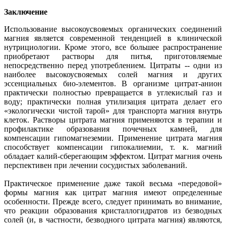
Заключение
Использование высокоусвояемых органических соединений
магния является современной тенденцией в клинической
нутрициологии. Кроме этого, все большее распространение
приобретают растворы для питья, приготовляемые
непосредственно перед употреблением. Цитраты -- одни из
наиболее высокоусвояемых солей магния и других
эссенциальных био-элементов. В организме цитрат-анион
практически полностью превращается в углекислый газ и
воду; практически полная утилизация цитрата делает его
«экологически чистой тарой» для транспорта магния внутрь
клеток. Растворы цитрата магния применяются в терапии и
профилактике образования почечных камней, для
компенсации гипомагнеземии. Применение цитрата магния
способствует компенсации гипокалиемии, т. к. магний
обладает калий-сберегающим эффектом. Цитрат магния очень
перспективен при лечении сосудистых заболеваний.
Практическое применение даже такой весьма «передовой»
формы магния как цитрат магния имеют определенные
особенности. Прежде всего, следует принимать во внимание,
что реакции образования кристаллогидратов из безводных
солей (и, в частности, безводного цитрата магния) являются,