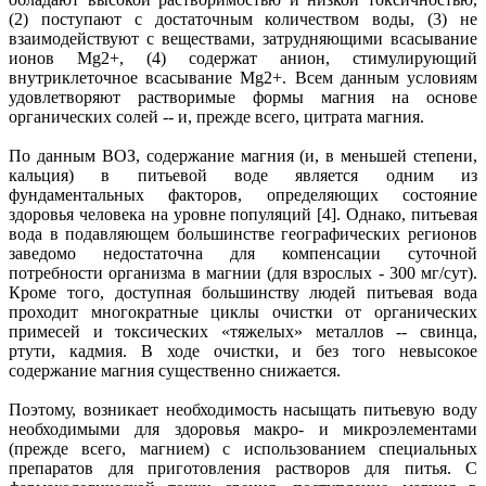
(2) поступают с достаточным количеством воды, (3) не
взаимодействуют с веществами, затрудняющими всасывание
ионов Mg2+, (4) содержат анион, стимулирующий
внутриклеточное всасывание Mg2+. Всем данным условиям
удовлетворяют растворимые формы магния на основе
органических солей -- и, прежде всего, цитрата магния.
По данным ВОЗ, содержание магния (и, в меньшей степени,
кальция) в питьевой воде является одним из
фундаментальных факторов, определяющих состояние
здоровья человека на уровне популяций [4]. Однако, питьевая
вода в подавляющем большинстве географических регионов
заведомо недостаточна для компенсации суточной
потребности организма в магнии (для взрослых - 300 мг/сут).
Кроме того, доступная большинству людей питьевая вода
проходит многократные циклы очистки от органических
примесей и токсических «тяжелых» металлов -- свинца,
ртути, кадмия. В ходе очистки, и без того невысокое
содержание магния существенно снижается.
Поэтому, возникает необходимость насыщать питьевую воду
необходимыми для здоровья макро- и микроэлементами
(прежде всего, магнием) с использованием специальных
препаратов для приготовления растворов для питья. С