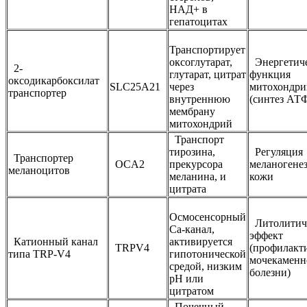
НАД+ в
гепатоцитах
Транспортирует
оксоглутарат,
Энергетиче
2-
глутарат, цитрат
функция
оксодикарбоксилат
SLC25A21
через
митохондри
транспортер
внутреннюю
(синтез АТ
мембрану
митохондрий
Транспорт
тирозина,
Регуляция
Транспортер
OCA2
прекурсора
меланогене
меланоцитов
меланина, и
кожи
цитрата
Осмосенсорный
Литолитич
Са-канал,
эффект
Катионный канал
активируется
TRPV4
(профилакт
типа TRP-V4
гипотонической
мочекаменн
средой, низким
болезни)
рН или
цитратом
Почечный