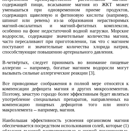
содержащей пищи, всасывание магния из ЖКТ может
уменьшаться при одновременном приеме продуктов,
содержащих щавелевую и фитиновую кислоты (например,
шпинат или ревень) из-за образования нерастворимых
магний-оксалатных и магний-фитатных комплексов,
особенно на фоне недостаточной водной нагрузки. Морские
водоросли, содержащие значительные количества магния,
часто пересаливают при приготовлении, так что с магнием
поступают и значительные количества хлорида натрия,
способствующие повышению артериального давления.
В-четвёртых, следует принимать во внимание пищевые
аллергии -- например, богатые магнием водоросли могут
вызывать сильные аллергические реакции [3].
Все приводимые соображения в полной мере относятся к
компенсации дефицита магния и других микроэлементов.
Поэтому, зачастую гораздо более эффективным будет являться
употребление специальных препаратов, направленных на
компенсацию пищевых дефицитов того или иного
макроэлемента -- например, магния.
Наибольшая эффективность усвоения организмом магния
обеспечивается посредством использования солей, которые (1)
обладают высокой растворимостью и низкой токсичностью,