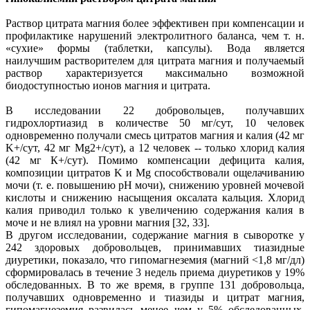
Раствор цитрата магния более эффективен при компенсации и
профилактике нарушений электролитного баланса, чем т. н.
«сухие» формы (таблетки, капсулы). Вода является
наилучшим растворителем для цитрата магния и получаемый
раствор характеризуется максимально возможной
биодоступностью ионов магния и цитрата.
В исследовании 22 добровольцев, получавших
гидрохлортиазид в количестве 50 мг/сут, 10 человек
одновременно получали смесь цитратов магния и калия (42 мг
K+/сут, 42 мг Mg2+/сут), а 12 человек -- только хлорид калия
(42 мг К+/сут). Помимо компенсации дефицита калия,
композиции цитратов K и Mg способствовали ощелачиванию
мочи (т. е. повышению рН мочи), снижению уровней мочевой
кислоты и снижению насыщения оксалата кальция. Хлорид
калия приводил только к увеличению содержания калия в
моче и не влиял на уровни магния [32, 33].
В другом исследовании, содержание магния в сыворотке у
242 здоровых добровольцев, принимавших тиазидные
диуретики, показало, что гипомагнеземия (магний <1,8 мг/дл)
сформировалась в течение 3 недель приема диуретиков у 19%
обследованных. В то же время, в группе 131 добровольца,
получавших одновременно и тиазиды и цитрат магния,
гипомагнеземия развилась менее чем у 5% обследованных.