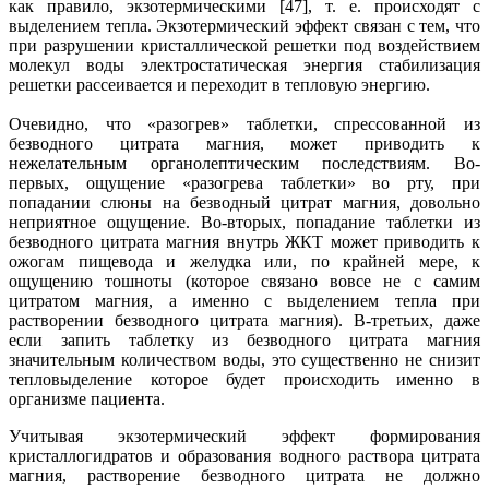
как правило, экзотермическими [47], т. е. происходят с
выделением тепла. Экзотермический эффект связан с тем, что
при разрушении кристаллической решетки под воздействием
молекул воды электростатическая энергия стабилизация
решетки рассеивается и переходит в тепловую энергию.
Очевидно, что «разогрев» таблетки, спрессованной из
безводного цитрата магния, может приводить к
нежелательным органолептическим последствиям. Во-
первых, ощущение «разогрева таблетки» во рту, при
попадании слюны на безводный цитрат магния, довольно
неприятное ощущение. Во-вторых, попадание таблетки из
безводного цитрата магния внутрь ЖКТ может приводить к
ожогам пищевода и желудка или, по крайней мере, к
ощущению тошноты (которое связано вовсе не с самим
цитратом магния, а именно с выделением тепла при
растворении безводного цитрата магния). В-третьих, даже
если запить таблетку из безводного цитрата магния
значительным количеством воды, это существенно не снизит
тепловыделение которое будет происходить именно в
организме пациента.
Учитывая экзотермический эффект формирования
кристаллогидратов и образования водного раствора цитрата
магния, растворение безводного цитрата не должно