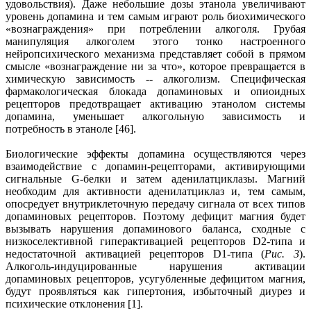
удовольствия). Даже небольшие дозы этанола увеличивают
уровень допамина и тем самым играют роль биохимического
«вознаграждения» при потреблении алкоголя. Грубая
манипуляция алкоголем этого тонко настроенного
нейропсихического механизма представляет собой в прямом
смысле «вознаграждение ни за что», которое превращается в
химическую зависимость -- алкоголизм. Специфическая
фармакологическая блокада допаминовых и опиоидных
рецепторов предотвращает активацию этанолом системы
допамина, уменьшает алкогольную зависимость и
потребность в этаноле [46].
Биологические эффекты допамина осуществляются через
взаимодействие с допамин-рецепторами, активирующими
сигнальные G-белки и затем аденилатциклазы. Магний
необходим для активности аденилатциклаз и, тем самым,
опосредует внутриклеточную передачу сигнала от всех типов
допаминовых рецепторов. Поэтому дефицит магния будет
вызывать нарушения допаминового баланса, сходные с
низкоселективной гиперактивацией рецепторов D2-типа и
недостаточной активацией рецепторов D1-типа (
Рис. 3
).
Алкоголь-индуцированные нарушения активации
допаминовых рецепторов, усугубленные дефицитом магния,
будут проявляться как гипертония, избыточный диурез и
психические отклонения [1].