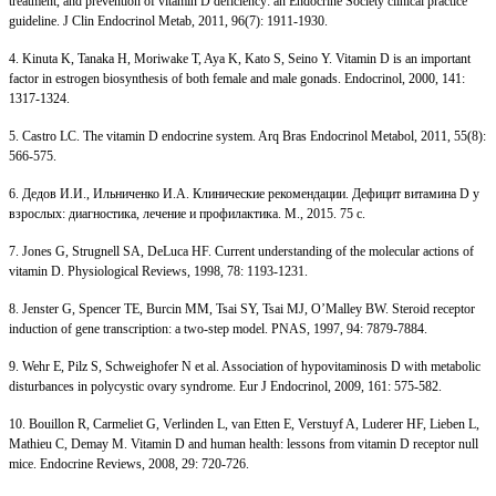
treatment, and prevention of vitamin D deficiency: an Endocrine Society clinical practice
guideline. J Clin Endocrinol Metab, 2011, 96(7): 1911-1930.
4. Kinuta K, Tanaka H, Moriwake T, Aya K, Kato S, Seino Y. Vitamin D is an important
factor in estrogen biosynthesis of both female and male gonads. Endocrinol, 2000, 141:
1317-1324.
5. Castro LC. The vitamin D endocrine system. Arq Bras Endocrinol Metabol, 2011, 55(8):
566-575.
6. Дедов И.И., Ильниченко И.А. Клинические рекомендации. Дефицит витамина D у
взрослых: диагностика, лечение и профилактика. M., 2015. 75 с.
7. Jones G, Strugnell SA, DeLuca HF. Current understanding of the molecular actions of
vitamin D. Physiological Reviews, 1998, 78: 1193-1231.
8. Jenster G, Spencer TE, Burcin MM, Tsai SY, Tsai MJ, O’Malley BW. Steroid receptor
induction of gene transcription: a two-step model. PNAS, 1997, 94: 7879-7884.
9. Wehr E, Pilz S, Schweighofer N et al. Association of hypovitaminosis D with metabolic
disturbances in polycystic ovary syndrome. Eur J Endocrinol, 2009, 161: 575-582.
10. Bouillon R, Carmeliet G, Verlinden L, van Etten E, Verstuyf A, Luderer HF, Lieben L,
Mathieu C, Demay M. Vitamin D and human health: lessons from vitamin D receptor null
mice. Endocrine Reviews, 2008, 29: 720-726.