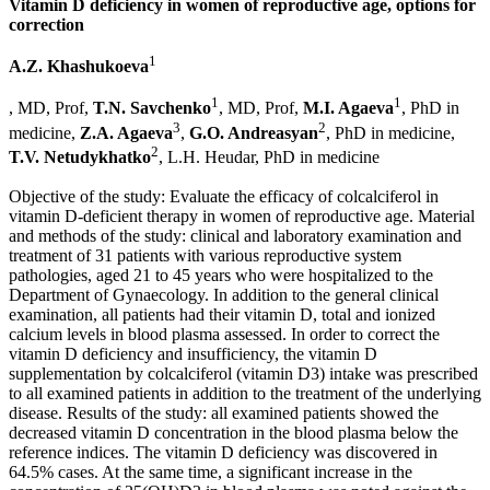
Vitamin D deficiency in women of reproductive age, options for
correction
1
A.Z. Khashukoeva
1
1
, MD, Prof,
T.N. Savchenko
, MD, Prof,
M.I. Agaeva
, PhD in
3
2
medicine,
Z.A. Agaeva
,
G.O. Andreasyan
, PhD in medicine,
2
T.V. Netudykhatko
, L.H. Heudar, PhD in medicine
Objective of the study: Evaluate the efficacy of colcalciferol in
vitamin D-deficient therapy in women of reproductive age. Material
and methods of the study: clinical and laboratory examination and
treatment of 31 patients with various reproductive system
pathologies, aged 21 to 45 years who were hospitalized to the
Department of Gynaecology. In addition to the general clinical
examination, all patients had their vitamin D, total and ionized
calcium levels in blood plasma assessed. In order to correct the
vitamin D deficiency and insufficiency, the vitamin D
supplementation by colcalciferol (vitamin D3) intake was prescribed
to all examined patients in addition to the treatment of the underlying
disease. Results of the study: all examined patients showed the
decreased vitamin D concentration in the blood plasma below the
reference indices. The vitamin D deficiency was discovered in
64.5% cases. At the same time, a significant increase in the