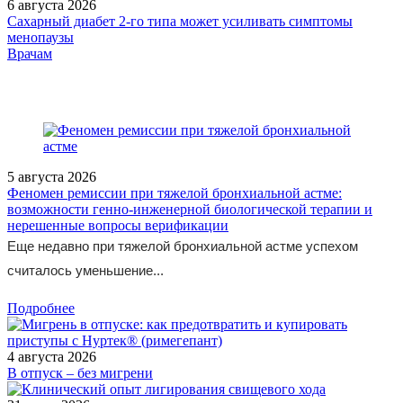
6 августа 2026
Сахарный диабет 2‑го типа может усиливать симптомы
менопаузы
/doctor/gynaecology/defitsit-vitamina-d-u-zhenshchin-
Врачам
reproduktivnogo-vozrasta-vozmozhnosti-korrektsii/
5 августа 2026
Феномен ремиссии при тяжелой бронхиальной астме:
возможности генно-инженерной биологической терапии и
нерешенные вопросы верификации
Еще недавно при тяжелой бронхиальной астме успехом
считалось уменьшение...
Подробнее
4 августа 2026
В отпуск – без мигрени