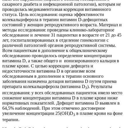
сахарного диабета и инфекционной патологии), которым не
проводилась медикаментозная коррекция витаминного
статуса. Цель исследования: оценка эффективности
колекальциферола в терапии витамин D-дефицитных
состояний у женщин репродуктивного возраста. Материал и
методы исследования: проведены клинико-лабораторное
обследование и лечение 31 пациентки в возрасте от 21 до 45
лет, госпитализированных в отделение гинекологии с
различной патологией органов репродуктивной системы.
Всем пациенткам в дополнение к общеклиническому
обследованию проводилось определение концентрации
витамина D, а также общего и ионизированного кальция в
плазме крови. С целью коррекции дефицита и
недостаточности витамина D в организме всем
обследованным в дополнение к терапии основного
заболевания назначена дотация витамина D путем приема
препарата колекальциферола (витамина D
). Результаты
3
исследования: у всех обследованных пациенток имело место
снижение концентрации витамина D в плазме крови ниже
нормативных показателей. Дефицит витамина D выявлен в
64,5% наблюдений. При этом отмечено достоверное
увеличение концентрации 25(ОН)D
в плазме крови на фоне
3
терапии.