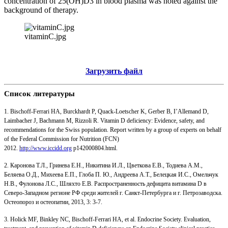
concentration of 25(OH)D3 in blood plasma was noted against the
background of therapy.
vitaminC.jpg
Загрузить файл
Список литературы
1. Bischoff-Ferrari HA, Burckhardt P, Quack-Loetscher K, Gerber B, I’Allemand D,
Laimbacher J, Bachmann M, Rizzoli R. Vitamin D deficiency: Evidence, safety, and
recommendations for the Swiss population. Report written by a group of experts on behalf
of the Federal Commission for Nutrition (FCN)
2012.
http://www.iccidd.org
p142000804.html.
2. Каронова Т.Л., Гринева Е.Н., Никитина И.Л., Цветкова Е.В., Тодиева А.М.,
Беляева О.Д., Михеева Е.П., Глоба П. Ю., Андреева А.Т., Белецкая И.С., Омельчук
Н.В., Фулонова Л.С., Шляхто Е.В. Распространенность дефицита витамина D в
Северо-Западном регионе РФ среди жителей г. Санкт-Петербурга и г. Петрозаводска.
Остеопороз и остеопатии, 2013, 3: 3-7.
3. Holick MF, Binkley NC, Bischoff-Ferrari HA, et al. Endocrine Society. Evaluation,