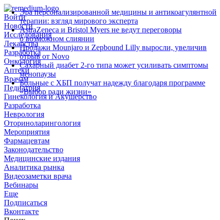
Эра персонализированной медицины и антикоагулянтной
Войти
терапии: взгляд мирового эксперта
Новости
AstraZeneca и Bristol Myers не ведут переговоры
Исследования
о возможном слиянии
Лекарства
Продажи Mounjaro и Zepbound Lilly выросли, увеличив
Разработка
отрыв от Novo
Онкология
Сахарный диабет 2‑го типа может усиливать симптомы
Аптеки
менопаузы
Врачам
Больные с ХБП получат надежду благодаря программе
Педиатрия
«Выбор ради жизни»
Гинекология и Акушерство
Разработка
Неврология
Оториноларингология
Мероприятия
Фармацевтам
Законодательство
Медицинские издания
Аналитика рынка
Видеозаметки врача
Вебинары
Еще
Подписаться
Вконтакте