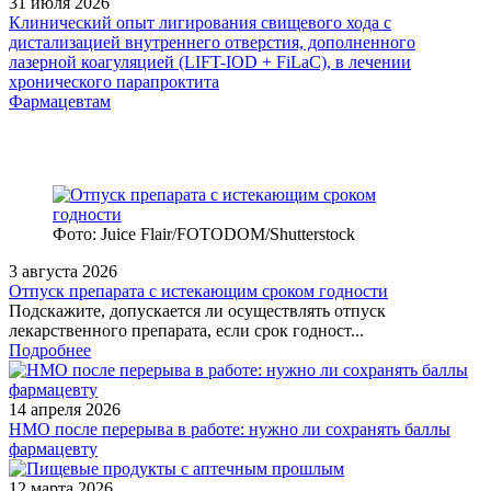
31 июля 2026
Клинический опыт лигирования свищевого хода с
дистализацией внутреннего отверстия, дополненного
лазерной коагуляцией (LIFT-IOD + FiLaC), в лечении
хронического парапроктита
Фармацевтам
Фото: Juice Flair/FOTODOM/Shutterstoсk
3 августа 2026
Отпуск препарата с истекающим сроком годности
Подскажите, допускается ли осуществлять отпуск
лекарственного препарата, если срок годност...
Подробнее
14 апреля 2026
НМО после перерыва в работе: нужно ли сохранять баллы
фармацевту
12 марта 2026