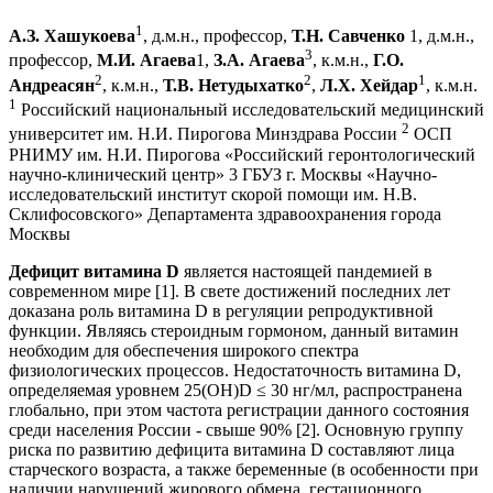
1
А.З. Хашукоева
, д.м.н., профессор,
Т.Н. Савченко
1, д.м.н.,
3
профессор,
М.И. Агаева
1,
З.А.
Агаева
, к.м.н.,
Г.О.
2
2
1
Андреасян
, к.м.н.,
Т.В. Нетудыхатко
,
Л.Х. Хейдар
, к.м.н.
1
Российский национальный исследовательский медицинский
2
университет им. Н.И. Пирогова Минздрава России
ОСП
РНИМУ им. Н.И. Пирогова «Российский геронтологический
научно-клинический центр» 3 ГБУЗ г. Москвы «Научно-
исследовательский институт скорой помощи им. Н.В.
Склифосовского» Департамента здравоохранения города
Москвы
Дефицит витамина D
является настоящей пандемией в
современном мире [1]. В свете достижений последних лет
доказана роль витамина D в регуляции репродуктивной
функции. Являясь стероидным гормоном, данный витамин
необходим для обеспечения широкого спектра
физиологических процессов. Недостаточность витамина D,
определяемая уровнем 25(ОН)D ≤ 30 нг/мл, распространена
глобально, при этом частота регистрации данного состояния
среди населения России - свыше 90% [2]. Основную группу
риска по развитию дефицита витамина D составляют лица
старческого возраста, а также беременные (в особенности при
наличии нарушений жирового обмена, гестационного