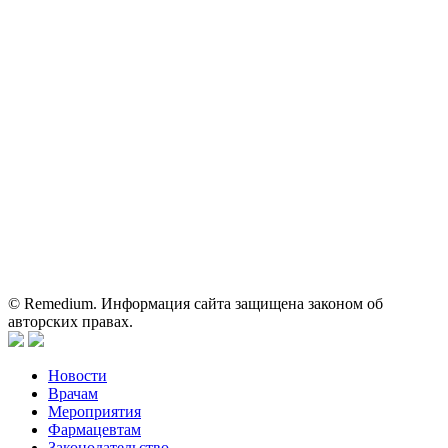
Электронная почта:
reklama@remedium.ru
На сайте используются изображения по лицензии
Shutterstock/FOTODOM, соблюдаются авторские права.
Вся информация, размещенная на веб-сайте, предназначена
исключительно для работников здравоохранения. Информация
о препаратах, отпускаемых по рецепту, предназначена только
для медицинских и фармацевтических специалистов.
Информация, содержащаяся на сайте, не должна использоваться
пациентами для принятия самостоятельного решения о
применении представленных лекарственных препаратов и не
может служить заменой очной консультации врача.
© Remedium. Информация сайта защищена законом об
авторских правах.
Новости
Врачам
Мероприятия
Фармацевтам
Законодательство