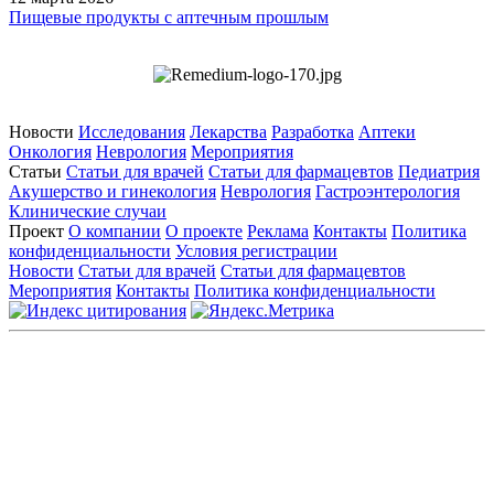
Пищевые продукты с аптечным прошлым
Новости
Исследования
Лекарства
Разработка
Аптеки
Онкология
Неврология
Мероприятия
Статьи
Статьи для врачей
Статьи для фармацевтов
Педиатрия
Акушерство и гинекология
Неврология
Гастроэнтерология
Клинические случаи
Проект
О компании
О проекте
Реклама
Контакты
Политика
конфиденциальности
Условия регистрации
Новости
Статьи для врачей
Статьи для фармацевтов
Мероприятия
Контакты
Политика конфиденциальности
Общество с ограниченной ответственностью «ГРУППА
РЕМЕДИУМ»
Адрес местонахождения: 105082, г. Москва, ул. Бакунинская, д.
71
ОГРН: 1067746819470 ИНН: 7701669956
Контактные данные: Телефон:
+7 (495) 780-34-25
|