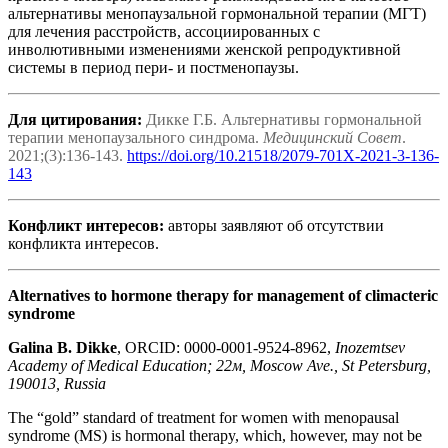
альтернативы менопаузальной гормональной терапии (МГТ)
для лечения расстройств, ассоциированных с
инволютивными изменениями женской репродуктивной
системы в период пери- и постменопаузы.
Для цитирования:
Дикке Г.Б. Альтернативы гормональной
терапии менопаузального синдрома.
Медицинский Совет
.
2021;(3):136-143.
https://doi.org/10.21518/2079-701X-2021-3-136-
143
Конфликт интересов:
авторы заявляют об отсутствии
конфликта интересов.
Alternatives to hormone therapy for management of climacteric
syndrome
Galina B. Dikke
, ORCID: 0000-0001-9524-8962,
Inozemtsev
Academy of Medical Education; 22м, Moscow Ave., St Petersburg,
190013, Russia
The “gold” standard of treatment for women with menopausal
syndrome (MS) is hormonal therapy, which, however, may not be