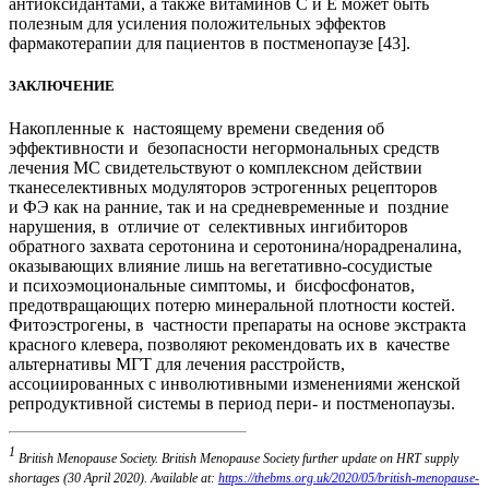
антиоксидантами, а также витаминов С и Е может быть
полезным для усиления положительных эффектов
фармакотерапии для пациентов в постменопаузе [43].
ЗАКЛЮЧЕНИЕ
Накопленные к настоящему времени сведения об
эффективности и безопасности негормональных средств
лечения МС свидетельствуют о комплексном действии
тканеселективных модуляторов эстрогенных рецепторов
и ФЭ как на ранние, так и на средневременные и поздние
нарушения, в отличие от селективных ингибиторов
обратного захвата серотонина и серотонина/норадреналина,
оказывающих влияние лишь на вегетативно-сосудистые
и психоэмоциональные симптомы, и бисфосфонатов,
предотвращающих потерю минеральной плотности костей.
Фитоэстрогены, в частности препараты на основе экстракта
красного клевера, позволяют рекомендовать их в качестве
альтернативы МГТ для лечения расстройств,
ассоциированных с инволютивными изменениями женской
репродуктивной системы в период пери- и постменопаузы.
1
British Menopause Society. British Menopause Society further update on HRT supply
shortages (30 April 2020). Available at:
https://thebms.org.uk/2020/05/british-menopause-