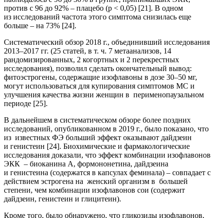
против с 96 до 92% – плацебо (р < 0,05) [21]. В одном
из исследований частота этого симптома снизилась еще
больше – на 73% [24].
Систематический обзор 2018 г., объединивший исследования
2013–2017 гг. (25 статей, в т. ч. 7 метаанализов, 14
рандомизированных, 2 когортных и 2 перекрестных
исследования), позволил сделать окончательный вывод:
фитоэстрогены, содержащие изофлавоны в дозе 30–50 мг,
могут использоваться для купирования симптомов МС и
улучшения качества жизни женщин в перименопаузальном
периоде [25].
В дальнейшем в систематическом обзоре более поздних
исследований, опубликованном в 2019 г., было показано, что
из известных ФЭ больший эффект оказывают дайдзеин
и генистеин [24]. Биохимические и фармакологические
исследования доказали, что эффект комбинации изофлавонов
ЭКК – биоканина A, формононетина, дайдзеина
и генистеина (содержатся в капсулах феминала) – совпадает с
действием эстрогена на женский организм в большей
степени, чем комбинации изофлавонов сои (содержит
дайдзеин, генистеин и глицитеин).
Кроме того, было обнаружено, что гликозиды изофлавонов,