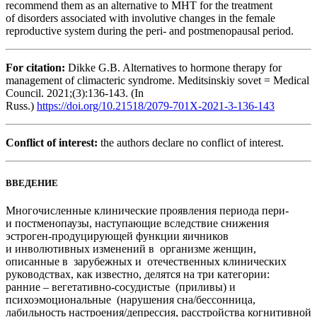
recommend them as an alternative to MHT for the treatment
of disorders associated with involutive changes in the female
reproductive system during the peri- and postmenopausal period.
For citation:
Dikke G.B. Alternatives to hormone therapy for
management of climacteric syndrome. Meditsinskiy sovet = Medical
Council. 2021;(3):136-143. (In
Russ.)
https://doi.org/10.21518/2079-701X-2021-3-136-143
Conflict of interest:
the authors declare no conflict of interest.
ВВЕДЕНИЕ
Многочисленные клинические проявления периода пери-
и постменопаузы, наступающие вследствие снижения
эстроген-продуцирующей функции яичников
и инволютивных изменений в организме женщин,
описанные в зарубежных и отечественных клинических
руководствах, как известно, делятся на три категории:
ранние – вегетативно-сосудистые (приливы) и
психоэмоциональные (нарушения сна/бессонница,
лабильность настроения/депрессия, расстройства когнитивной