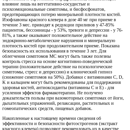
влияние лишь на вегетативно-сосудистые и
психоэмоциональные симптомы, и бисфосфонатов,
предотвращающих потерю минеральной плотности костей.
Изофлавоны красного клевера в дозе 40 мг при приеме в
течение 3 мес. приводят к редукции приливов у 47-85%
пациенток, бессонницы - у 53%, тревоги и депрессии - у 76-
81%, а также оказывают положительное действие на
эндокринно-метаболические нарушения и минеральную
плотность костей при продолжительном приеме. Показана
безопасность их использования в течение 3 лет. Для
облегчения симптомов МС могут быть также полезны
контроль стресса на основе когнитивно-поведенческой
терапии (положительное действие на психологические
симптомы, стресс и депрессию) и клинический гипноз
(снижение симптомов на 50%). Добавки с витаминами C, D,
K и кальцием могут быть рекомендованы для поддержания
здоровья костей, антиоксиданты (витамины С и Е) - для
усиления эффектов фармакотерапии. Не получено
доказательств пользы при вазомоторных симптомах от йоги,
дыхательных упражнений, релаксации, растительных и
гомеопатических средств, пищевых добавок.
Накопленные к настоящему времени сведения об
эффективности и безопасности фитоэстрогенов (экстракт
красного клевера) позволяют рекомендовать их в качестве