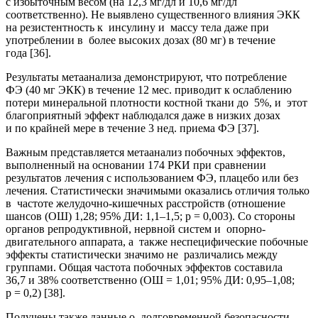
с избыточным весом (на 12,3 мг/дл и 10,6 мг/дл
соответственно). Не выявлено существенного влияния ЭКК
на резистентность к инсулину и массу тела даже при
употреблении в более высоких дозах (80 мг) в течение
года [36].
Результаты метаанализа демонстрируют, что потребление
ФЭ (40 мг ЭКК) в течение 12 мес. приводит к ослаблению
потери минеральной плотности костной ткани до 5%, и этот
благоприятный эффект наблюдался даже в низких дозах
и по крайней мере в течение 3 нед. приема ФЭ [37].
Важным представляется метаанализ побочных эффектов,
выполненный на основании 174 РКИ при сравнении
результатов лечения с использованием ФЭ, плацебо или без
лечения. Статистически значимыми оказались отличия только
в частоте желудочно-кишечных расстройств (отношение
шансов (ОШ) 1,28; 95% ДИ: 1,1–1,5; р = 0,003). Со стороны
органов репродуктивной, нервной систем и опорно-
двигательного аппарата, а также неспецифические побочные
эффекты статистически значимо не различались между
группами. Общая частота побочных эффектов составила
36,7 и 38% соответственно (ОШ = 1,01; 95% ДИ: 0,95–1,08;
p = 0,2) [38].
Получены также данные о долговременной безопасности