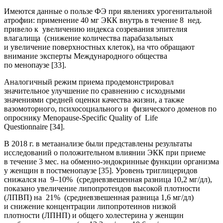
Имеются данные о пользе ФЭ при явлениях урогенитальной
атрофии: применение 40 мг ЭКК внутрь в течение 8 нед.
привело к увеличению индекса созревания эпителия
влагалища (снижение количества парабазальных
и увеличение поверхностных клеток), на что обращают
внимание эксперты Международного общества
по менопаузе [33].
Аналогичный режим приема продемонстрировал
значительное улучшение по сравнению с исходными
значениями средней оценки качества жизни, а также
вазомоторного, психосоциального и физического доменов по
опроснику Menopause-Specific Quality of Life
Questionnaire [34].
В 2018 г. в метаанализе были представлены результаты
исследований о положительном влиянии ЭКК при приеме
в течение 3 мес. на обменно-эндокринные функции организма
у женщин в постменопаузе [35]. Уровень триглицеридов
снижался на 9–10% (средневзвешенная разница 10,2 мг/дл),
показано увеличение липопротеидов высокой плотности
(ЛПВП) на 21% (средневзвешенная разница 1,6 мг/дл)
и снижение концентрации липопротеинов низкой
плотности (ЛПНП) и общего холестерина у женщин