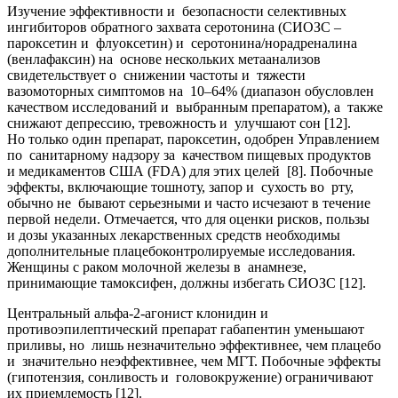
Изучение эффективности и безопасности селективных
ингибиторов обратного захвата серотонина (СИОЗС –
пароксетин и флуоксетин) и серотонина/норадреналина
(венлафаксин) на основе нескольких метаанализов
свидетельствует о снижении частоты и тяжести
вазомоторных симптомов на 10–64% (диапазон обусловлен
качеством исследований и выбранным препаратом), а также
снижают депрессию, тревожность и улучшают сон [12].
Но только один препарат, пароксетин, одобрен Управлением
по санитарному надзору за качеством пищевых продуктов
и медикаментов США (FDA) для этих целей [8]. Побочные
эффекты, включающие тошноту, запор и сухость во рту,
обычно не бывают серьезными и часто исчезают в течение
первой недели. Отмечается, что для оценки рисков, пользы
и дозы указанных лекарственных средств необходимы
дополнительные плацебоконтролируемые исследования.
Женщины с раком молочной железы в анамнезе,
принимающие тамоксифен, должны избегать СИОЗС [12].
Центральный альфа-2-агонист клонидин и
противоэпилептический препарат габапентин уменьшают
приливы, но лишь незначительно эффективнее, чем плацебо
и значительно неэффективнее, чем МГТ. Побочные эффекты
(гипотензия, сонливость и головокружение) ограничивают
их приемлемость [12].