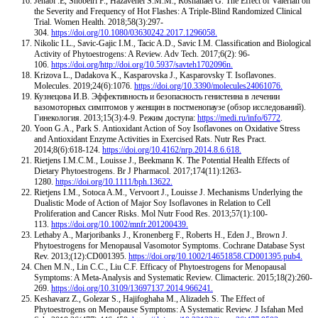
Jenabi .E, Shobeiri F., Hazavehei S.M.M., Roshanaei G. The Effect of Valerian on
the Severity and Frequency of Hot Flashes: A Triple-Blind Randomized Clinical
Trial. Women Health. 2018;58(3):297-
304.
https://doi.org/10.1080/03630242.2017.1296058.
Nikolic I.L., Savic-Gajic I.M., Tacic A.D., Savic I.M. Classification and Biological
Activity of Phytoestrogens: A Review. Adv Tech. 2017;6(2): 96-
106.
https://doi.org/http://doi.org/10.5937/savteh1702096n.
Krizova L., Dadakova K., Kasparovska J., Kasparovsky T. Isoflavones.
Molecules. 2019;24(6):1076.
https://doi.org/10.3390/molecules24061076.
Кузнецова И.В. Эффективность и безопасность генистеина в лечении
вазомоторных симптомов у женщин в постменопаузе (обзор исследований).
Гинекология. 2013;15(3):4-9. Режим доступа:
https://medi.ru/info/6772
.
Yoon G.A., Park S. Antioxidant Action of Soy Isoflavones on Oxidative Stress
and Antioxidant Enzyme Activities in Exercised Rats. Nutr Res Pract.
2014;8(6):618-124.
https://doi.org/10.4162/nrp.2014.8.6.618.
Rietjens I.M.C.M., Louisse J., Beekmann K. The Potential Health Effects of
Dietary Phytoestrogens. Br J Pharmacol. 2017;174(11):1263-
1280.
https://doi.org/10.1111/bph.13622.
Rietjens I.M., Sotoca A.M., Vervoort J., Louisse J. Mechanisms Underlying the
Dualistic Mode of Action of Major Soy Isoflavones in Relation to Cell
Proliferation and Cancer Risks. Mol Nutr Food Res. 2013;57(1):100-
113.
https://doi.org/10.1002/mnfr.201200439.
Lethaby A., Marjoribanks J., Kronenberg F., Roberts H., Eden J., Brown J.
Phytoestrogens for Menopausal Vasomotor Symptoms. Cochrane Database Syst
Rev. 2013;(12):CD001395.
https://doi.org/10.1002/14651858.CD001395.pub4.
Chen M.N., Lin C.C., Liu C.F. Efficacy of Phytoestrogens for Menopausal
Symptoms: A Meta-Analysis and Systematic Review. Climacteric. 2015;18(2):260-
269.
https://doi.org/10.3109/13697137.2014.966241.
Keshavarz Z., Golezar S., Hajifoghaha M., Alizadeh S. The Effect of
Phytoestrogens on Menopause Symptoms: A Systematic Review. J Isfahan Med