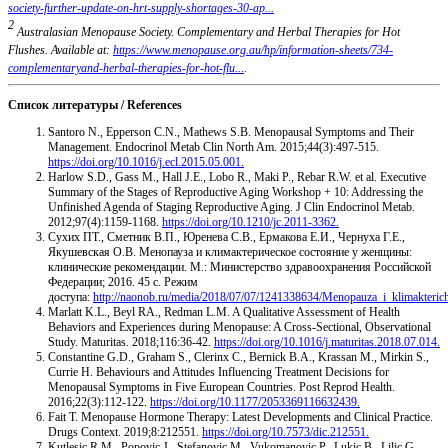
society-further-update-on-hrt-supply-shortages-30-ap...
2
Australasian Menopause Society. Complementary and Herbal Therapies for Hot
Flushes. Available at:
https://www.menopause.org.au/hp/information-sheets/734-
complementaryand-herbal-therapies-for-hot-flu...
.
Список литературы / References
Santoro N., Epperson C.N., Mathews S.B. Menopausal Symptoms and Their
Management. Endocrinol Metab Clin North Am. 2015;44(3):497-515.
https://doi.org/10.1016/j.ecl.2015.05.001.
Harlow S.D., Gass M., Hall J.E., Lobo R., Maki P., Rebar R.W. et al. Executive
Summary of the Stages of Reproductive Aging Workshop + 10: Addressing the
Unfinished Agenda of Staging Reproductive Aging. J Clin Endocrinol Metab.
2012;97(4):1159-1168.
https://doi.org/10.1210/jc.2011-3362.
Сухих ПТ., Сметник В.П., Юренева С.В., Ермакова Е.И., Чернуха Г.Е.,
Якушевская О.В. Менопауза и климактерическое состояние у женщины:
клинические рекомендации. М.: Министерство здравоохранения Российской
Федерации; 2016. 45 с. Режим
доступа:
http://naonob.ru/media/2018/07/07/1241338634/Menopauza_i_klimakteric
Marlatt K.L., Beyl RA., Redman L.M. A Qualitative Assessment of Health
Behaviors and Experiences during Menopause: A Cross-Sectional, Observational
Study. Maturitas. 2018;116:36-42.
https://doi.org/10.1016/j.maturitas.2018.07.014.
Constantine G.D., Graham S., Clerinx C., Bernick B.A., Krassan M., Mirkin S.,
Currie H. Behaviours and Attitudes Influencing Treatment Decisions for
Menopausal Symptoms in Five European Countries. Post Reprod Health.
2016;22(3):112-122.
https://doi.org/10.1177/2053369116632439.
Fait T. Menopause Hormone Therapy: Latest Developments and Clinical Practice.
Drugs Context. 2019;8:212551.
https://doi.org/10.7573/dic.212551.
Kutlesic R.M., Popovic J., Stefanovic M., Vukomanovic P., Lukic B., Lilic G.