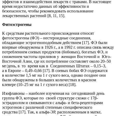
эффектов и взаимодействия лекарств с травами. В настоящее
время недостаточно данных об эффективности и
безопасности, чтобы рекомендовать использование
лекарственных растений [8, 11, 15].
Фитоэстрогены
К средствам растительного происхождения относят
фитоэстрогены (ФЭ) – нестероидные соединения,
обладающие эстрогеноподобным действием [17]. ФЭ были
впервые обнаружены в 1926 г., а в 1992 г. описана связь между
потреблением соевых продуктов (бобовых), богатых ФЭ, и
снижением частоты приливов у женщин Восточной и Юго-
Восточной Азии, где их потребление составляет около 20–50
мг/день, в то время как в Соединенных Штатах – 0,15–3,
а в Европе – 0,49–0,66 [17]. В соевых бобах ФЭ содержатся
в количестве 1,5 мг на 1 г сухого веса, однако позднее они
были обнаружены в больших количествах в красном
клевере (10–25 мг на 1 г сухого веса) [18].
Изофлавоны – наиболее изученная на сегодняшний день
группа ФЭ, которые по своей структуре схожи с 17β-
эстрадиолом и связываются с альфа- и бета-рецепторами
эстрогенов с различной степенью специфического
сродства [17]. Так, к альфа-ЭР, расположенным в матке,