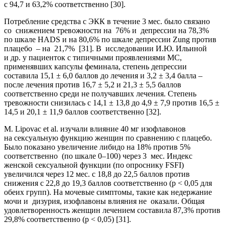
с 94,7 и 63,2% соответственно [30].
Потребление средства с ЭКК в течение 3 мес. было связано
со снижением тревожности на 76% и депрессии на 78,3%
по шкале HADS и на 80,6% по шкале депрессии Zung против
плацебо – на 21,7% [31]. В исследовании И.Ю. Ильиной
и др. у пациенток с типичными проявлениями МС,
применявших капсулы феминала, степень депрессии
составила 15,1 ± 6,0 баллов до лечения и 3,2 ± 3,4 балла –
после лечения против 16,7 ± 5,2 и 21,3 ± 5,5 баллов
соответственно среди не получавших лечения. Степень
тревожности снизилась с 14,1 ± 13,8 до 4,9 ± 7,9 против 16,5 ±
14,5 и 20,1 ± 11,9 баллов соответственно [32].
M. Lipovac et al. изучали влияние 40 мг изофлавонов
на сексуальную функцию женщин по сравнению с плацебо.
Было показано увеличение либидо на 18% против 5%
соответственно (по шкале 0–100) через 3 мес. Индекс
женской сексуальной функции (по опроснику FSFI)
увеличился через 12 мес. с 18,8 до 22,5 баллов против
снижения с 22,8 до 19,3 баллов соответственно (р < 0,05 для
обеих групп). На мочевые симптомы, такие как недержание
мочи и дизурия, изофлавоны влияния не оказали. Общая
удовлетворенность женщин лечением составила 87,3% против
29,8% соответственно (р < 0,05) [31].