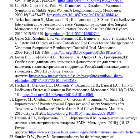
Sch. 2018;36(477):446-459.
https://doi.org/10.22122/jims.v36i477.9503.
Col N.F., Guthrie J.R., Politi M., Dennerstein L. Duration of Vasomotor
Symptoms in Middle-Aged Women: A Longitudinal Study. Menopause.
2009;16(3):453-457.
https://doi.org/10.1097/gme.0b013e31818d414e.
Teekachunhatean S., Mattawanon N., Khunamornpong S. Short-Term Isoflavone
Intervention in the Treatment of Severe Vasomotor Symptoms after Surgical
Menopause: A Case Report and Literature Review. Case Rep Obstet Gynecol.
2015;2015:962740.
https://doi.org/10.1155/2015/962740.
Geller S.E., Shulman L.P., van Breemen R.B., Banuvar S., Zhou Y., Epstein G. et
al. Safety and Efficacy of Black Cohosh and Red Clover for the Management of
Vasomotor Symptoms: A Randomized Controlled Trial. Menopause.
2009;16(6):1156-1166.
https://doi.org/10.1097/gme.0b013e3181ace49b.
Балан В.Е., Рафаэлян И.В., Левкович ЕА., Орлова С.А., Григорьева Д.В.
Особенности длительного применения фитоэстрогенов для лечения
пациенток с климактерическим синдромом. Российский вестникакушера-
гинеколога. 2013;13(5):58-62. Режим
доступа:
https://www.mediasphera.ru/issues/rossijskij-vestnik-akushera-
ginekologa/2013/5/031726-61222013513
.
Hachul H., Brandao L.C., DAlmeida V., Bittencourt L.R., Baracat E.C., Tufik S.
Isoflavones Decrease Insomnia in Postmenopause. Menopause. 2011;18(2):178-
184.
https://doi.org/10.1097/gme.0b013e3181ecf9b9.
Lipovac M., Chedraui P, Gruenhut C., Gocan A., Stammler M., Imhof M.
Improvement of Postmenopausal Depressive and Anxiety Symptoms after
Treatment with Isoflavones Derived from Red Clover Extracts. Maturitas.
2010;65(3):258-261.
https://doi.org/10.1016/j.maturitas.2009.10.014.
Ильина И.Ю., Доброхотова Ю.Э., Ибрагимова Д.М. Альтернативные методы
лечения климактерического синдрома. РМЖ. Мать и дитя. 2018;(1):8-12.
Режим
доступа:
https://www.rmj.ru/articles/ginekologiya/Alyternativnye_metody_lecheni
Sturdee D.W., Panay N. Recommendations for the Management of