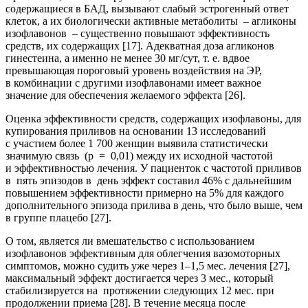
содержащиеся в БАД, вызывают слабый эстрогенный ответ
клеток, а их биологически активные метаболиты – агликоны
изофлавонов – существенно повышают эффективность
средств, их содержащих [17]. Адекватная доза агликонов
гинестеина, а именно не менее 30 мг/сут, т. е. вдвое
превышающая пороговый уровень воздействия на ЭР,
в комбинации с другими изофлавонами имеет важное
значение для обеспечения желаемого эффекта [26].
Оценка эффективности средств, содержащих изофлавоны, для
купирования приливов на основании 13 исследований
с участием более 1 700 женщин выявила статистически
значимую связь (p = 0,01) между их исходной частотой
и эффективностью лечения. У пациенток с частотой приливов
в пять эпизодов в день эффект составил 46% с дальнейшим
повышением эффективности примерно на 5% для каждого
дополнительного эпизода прилива в день, что было выше, чем
в группе плацебо [27].
О том, является ли вмешательство с использованием
изофлавонов эффективным для облегчения вазомоторных
симптомов, можно судить уже через 1–1,5 мес. лечения [27],
максимальный эффект достигается через 3 мес., который
стабилизируется на протяжении следующих 12 мес. при
продолжении приема [28]. В течение месяца после