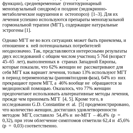
функции), средневременные (генитоуринарный
менопаузальный синдром) и поздние (эндокринно-
метаболические нарушения и остеопороз) [1–3]. Для их
лечения успешно используются препараты менопаузальной
гормональной терапии (МГТ), содержащие натуральные
эстрогены [1].
Однако МГТ не во всех ситуациях может быть приемлема, и
отношение к ней потенциальных потребителей
неоднозначно. Так, представляются интересными результаты
двух исследований с общим числом участниц 5 764 (возраст
45–65 лет), выполненных в странах Западной Европы,
которые показали, что 62% женщин не рассматривают для
себя МГТ как вариант лечения, только 13% используют МГТ
в период перименопаузы (ранняя/поздняя фаза), 64% из них
прекращают прием МГТ, а 46% вообще не обращаются за
медицинской помощью. Оказалось, что 77% женщин
предпочитают использовать альтернативные методы лечения,
прежде чем принимать МГТ [4, 5]. Кроме того, в
исследовании G.D. Constantine et al. [5] продемонстрировано,
что количество женщин, достигших удовлетворенности
методом МГТ, составило 54,4% и не-МГТ – 46,4% (р =
0,32), при этом облегчение симптомов отметили 62,4 и 45,6%
(р = 0,03) соответственно.