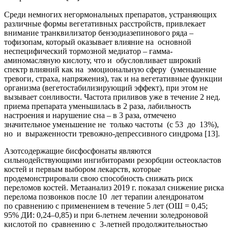
Среди немногих негормональных препаратов, устраняющих
различные формы вегетативных расстройств, привлекает
внимание транквилизатор бензодиазепинового ряда –
тофизопам, который оказывает влияние на основной
неспецифический тормозной медиатор – гамма-
аминомасляную кислоту, что и обусловливает широкий
спектр влияний как на эмоциональную сферу (уменьшение
тревоги, страха, напряжения), так и на вегетативные функции
организма (вегетостабилизирующий эффект), при этом не
вызывает сонливости. Частота приливов уже в течение 2 нед.
приема препарата уменьшилась в 2 раза, лабильность
настроения и нарушение сна – в 3 раза, отмечено
значительное уменьшение не только частоты (с 53 до 13%),
но и выраженности тревожно-депрессивного синдрома [13].
Азотсодержащие бисфосфонаты являются
сильнодействующими ингибиторами резорбции остеокластов
костей и первым выбором лекарств, которые
продемонстрировали свою способность снижать риск
переломов костей. Метаанализ 2019 г. показал снижение риска
перелома позвонков после 10 лет терапии алендронатом
по сравнению с применением в течение 5 лет (ОШ = 0,45;
95% ДИ: 0,24–0,85) и при 6-летнем лечении золедроновой
кислотой по сравнению с 3-летней продолжительностью