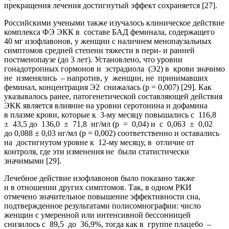
прекращения лечения достигнутый эффект сохраняется [27].
Российскими учеными также изучалось клиническое действие
комплекса ФЭ ЭКК в составе БАД феминала, содержащего
40 мг изофлавонов, у женщин с наличием менопаузальных
симптомов средней степени тяжести в пери- и ранней
постменопаузе (до 3 лет). Установлено, что уровни
гонадотропных гормонов и эстрадиола (Э2) в крови значимо
не изменялись – напротив, у женщин, не принимавших
феминал, концентрация Э2 снижалась (р = 0,007) [29]. Как
указывалось ранее, патогенетической составляющей действия
ЭКК является влияние на уровни серотонина и дофамина
в плазме крови, которые к 3-му месяцу повышались с 116,8
± 43,5 до 136,0 ± 71,8 нг/мл (р = 0,04) и с 0,063 ± 0,02
до 0,088 ± 0,03 нг/мл (р = 0,002) соответственно и оставались
на достигнутом уровне к 12-му месяцу, в отличие от
контроля, где эти изменения не были статистически
значимыми [29].
Лечебное действие изофлавонов было показано также
и в отношении других симптомов. Так, в одном РКИ
отмечено значительное повышение эффективности сна,
подтвержденное результатами полисомнографии: число
женщин с умеренной или интенсивной бессонницей
снизилось с 89,5 до 36,9%, тогда как в группе плацебо –