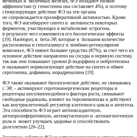
яичниках и молочных железах, ФЭ обладают низкой
аффинностью (у генистеина она составляет 4%), и поэтому
стимулирующее действие ФЭ на эти органы
не сопровождается пролиферативной активностью. Кроме
того, ФЭ ингибируют синтез и активность некоторых
ферментов, участвующих в метаболизме эстрогена,
в результате чего изменяются его биологические эффекты
[19]. Наоборот, к бета-ЭР, которые в большом количестве
расположены в гипоталамусе и лимбико-ретикулярном
комплексе, ФЭ имеют большее сродство (87%), за счет чего их
основное действие направлено на сосуды и нервную систему,
так как они повышают уровни β-эндорфина и нейротензина
и оказывают нормализующее действие на синтез и обмен
серотонина, дофамина, норадреналина [19].
ФЭ также оказывают биологическое действие, не связываясь
с ЭР, – активируют серотонинергические рецепторы и
рецепторы инсулиноподобного фактора роста, связывают
свободные радикалы, влияют на тирозинкиназы и действуют
как внутриклеточный регулятор клеточного цикла и апоптоза.
Эта способность ФЭ играет антиоксидантную,
антипролиферативную, антимутагенную и антиангиогенную
роль и может улучшать здоровье и способствовать
долголетию [20–22].