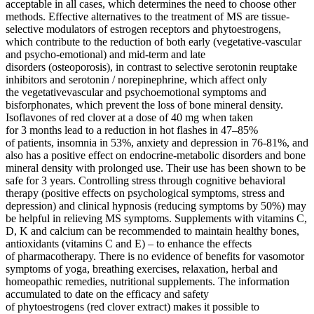
acceptable in all cases, which determines the need to choose other
methods. Effective alternatives to the treatment of MS are tissue-
selective modulators of estrogen receptors and phytoestrogens,
which contribute to the reduction of both early (vegetative-vascular
and psycho-emotional) and mid-term and late
disorders (osteoporosis), in contrast to selective serotonin reuptake
inhibitors and serotonin / norepinephrine, which affect only
the vegetativevascular and psychoemotional symptoms and
bisforphonates, which prevent the loss of bone mineral density.
Isoflavones of red clover at a dose of 40 mg when taken
for 3 months lead to a reduction in hot flashes in 47–85%
of patients, insomnia in 53%, anxiety and depression in 76-81%, and
also has a positive effect on endocrine-metabolic disorders and bone
mineral density with prolonged use. Their use has been shown to be
safe for 3 years. Controlling stress through cognitive behavioral
therapy (positive effects on psychological symptoms, stress and
depression) and clinical hypnosis (reducing symptoms by 50%) may
be helpful in relieving MS symptoms. Supplements with vitamins C,
D, K and calcium can be recommended to maintain healthy bones,
antioxidants (vitamins C and E) – to enhance the effects
of pharmacotherapy. There is no evidence of benefits for vasomotor
symptoms of yoga, breathing exercises, relaxation, herbal and
homeopathic remedies, nutritional supplements. The information
accumulated to date on the efficacy and safety
of phytoestrogens (red clover extract) makes it possible to