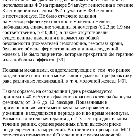
использования ФЭ на примере 54 мг/сут генистеина в течение
3 лет в двойном слепом РКИ с участием 389 женщин
в постменопаузе. Не было отмечено влияния
на маммографическую плотность молочной железы,
наблюдалось снижение толщины эндометрия (с 2,3 до 1,9 мм
соответственно, p < 0,001), а также отсутствовали
существенные изменения в параметрах общей
безопасности (показателей гемоглобина, гемостаза крови,
белкового обмена, ферментов печени и поджелудочной
железы). Не было пациенток, которые прекратили бы терапию
из-за побочных эффектов [39].
Показаны механизмы, свидетельствующие о том, что раннее
воздействие генистеина может влиять даже на профилактику
рака различных локализаций, в т. ч. молочной железы [40].
Таким образом, на сегодняшний день рекомендуется
принимать 40 мг/сут изофлавонов красного клевера (капсулы
феминала) от 3–6 до 12 месяцев. Показаниями к
применению являются менопаузальные проявления
у женщин, находящихся в периоде до и во время менопаузы.
Возможна длительная терапия до 2–3 лет при длительном
течении ранних, средневременных и/или высоком риске
поздневременных нарушений. В отличие от препаратов МГТ
допустимо применение ФЭ у женщин с раком молочной