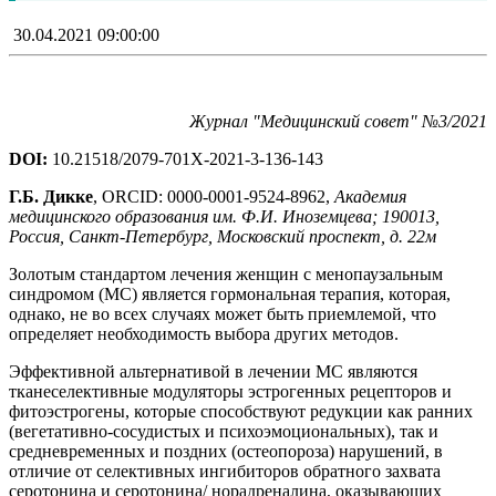
30.04.2021 09:00:00
Журнал "Медицинский совет" №3/2021
DOI:
10.21518/2079-701X-2021-3-136-143
Г.Б. Дикке
, ORCID: 0000-0001-9524-8962,
Академия
медицинского образования им. Ф.И. Иноземцева; 190013,
Россия, Санкт-Петербург, Московский проспект, д. 22м
Золотым стандартом лечения женщин с менопаузальным
синдромом (МС) является гормональная терапия, которая,
однако, не во всех случаях может быть приемлемой, что
определяет необходимость выбора других методов.
Эффективной альтернативой в лечении МС являются
тканеселективные модуляторы эстрогенных рецепторов и
фитоэстрогены, которые способствуют редукции как ранних
(вегетативно-сосудистых и психоэмоциональных), так и
средневременных и поздних (остеопороза) нарушений, в
отличие от селективных ингибиторов обратного захвата
серотонина и серотонина/ норадреналина, оказывающих