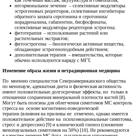
как точечный массаж, акупунктура и гомеопатия;
негормональное лечение – селективные модуляторы
эстрогеновых рецепторов, селективные ингибиторы
обратного захвата серотонина и серотонина/
норадреналина, габапентин, бисфосфонаты,
селективные модуляторы рецепторов эстрогена;
фитотерапия – использование растений или
растительных экстрактов;
фитоэстрогены – биологически активные вещества,
обладающие эстрогеноподобным действием;
дополнительная терапия – вмешательства, которые
обычно используются наряду с МГТ.
Изменение образа жизни и нетрадиционная медицина
По мнению специалистов Североамериканского общества
по менопаузе, адекватная диета и физическая активность
имеют положительные долгосрочные эффекты, но только в
отношении сохранения минеральной плотности костей [8].
Могут быть полезны для облегчения симптомов МС контроль
стресса на основе когнитивно-поведенческой
терапии (влияния на приливы не отмечено, однако имеется
положительное действие на психоэмоциональные симптомы,
стресс и депрессию) [9] и клинический гипноз (снижение
менопаузальных симптомов на 50%) [10]. Не рекомендуются
в качестве лечения МС йога, дыхательные упражнения,