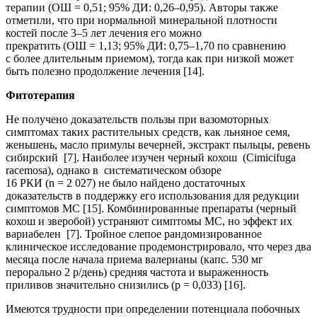
терапии (ОШ = 0,51; 95% ДИ: 0,26–0,95). Авторы также
отметили, что при нормальной минеральной плотности
костей после 3–5 лет лечения его можно
прекратить (ОШ = 1,13; 95% ДИ: 0,75–1,70 по сравнению
с более длительным приемом), тогда как при низкой может
быть полезно продолжение лечения [14].
Фитотерапия
Не получено доказательств пользы при вазомоторных
симптомах таких растительных средств, как льняное семя,
женьшень, масло примулы вечерней, экстракт пыльцы, ревень
сибирский [7]. Наиболее изучен черный кохош (Cimicifuga
racemosa), однако в систематическом обзоре
16 РКИ (n = 2 027) не было найдено достаточных
доказательств в поддержку его использования для редукции
симптомов МС [15]. Комбинированные препараты (черный
кохош и зверобой) устраняют симптомы МС, но эффект их
вариабелен [7]. Тройное слепое рандомизированное
клиническое исследование продемонстрировало, что через два
месяца после начала приема валерианы (капс. 530 мг
перорально 2 р/день) средняя частота и выраженность
приливов значительно снизились (p = 0,033) [16].
Имеются трудности при определении потенциала побочных