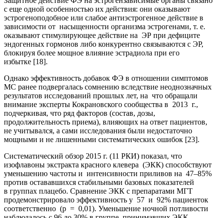
Защитное действие ФЭ на эстрогензависимые органы связано
с еще одной особенностью их действия: они оказывают
эстрогеноподобное или слабое антиэстрогенное действие в
зависимости от насыщенности организма эстрогенами, т. е.
оказывают стимулирующее действие на ЭР при дефиците
эндогенных гормонов либо конкурентно связываются с ЭР,
блокируя более мощное влияние эстрадиола при его
избытке [18].
Однако эффективность добавок ФЭ в отношении симптомов
МС ранее подвергалась сомнению вследствие неоднозначных
результатов исследований прошлых лет, на что обращали
внимание эксперты Кокрановского сообщества в 2013 г.,
подчеркивая, что ряд факторов (состав, дозы,
продолжительность приема), влияющих на ответ пациентов,
не учитывался, а сами исследования были недостаточно
мощными и не лишенными систематических ошибок [23].
Систематический обзор 2015 г. (11 РКИ) показал, что
изофлавоны экстракта красного клевера (ЭКК) способствуют
уменьшению частоты и интенсивности приливов на 47–85%
против остававшихся стабильными базовых показателей
в группах плацебо. Сравнение ЭКК с препаратами МГТ
продемонстрировало эффективность у 57 и 92% пациенток
соответственно (p = 0,01). Уменьшение ночной потливости
наблюдалось с 96 до 30% в группе, принимавших ЭКК,