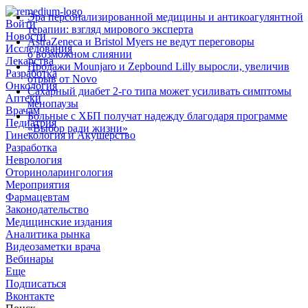
Эра персонализированной медицины и антикоагулянтной
Войти
терапии: взгляд мирового эксперта
Новости
AstraZeneca и Bristol Myers не ведут переговоры
Исследования
о возможном слиянии
Лекарства
Продажи Mounjaro и Zepbound Lilly выросли, увеличив
Разработка
отрыв от Novo
Онкология
Сахарный диабет 2‑го типа может усиливать симптомы
Аптеки
менопаузы
Врачам
Больные с ХБП получат надежду благодаря программе
Педиатрия
«Выбор ради жизни»
Гинекология и Акушерство
Разработка
Неврология
Оториноларингология
Мероприятия
Фармацевтам
Законодательство
Медицинские издания
Аналитика рынка
Видеозаметки врача
Вебинары
Еще
Подписаться
Вконтакте