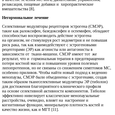
релаксация, пищевые добавки и хиропрактические
вмешательства [8].
Негормональное лечение
Селективные модуляторы рецепторов эстрогена (СМЭР),
такие как ралоксифен, базедоксифен и оспемифен, обладают
способностью воспроизводить действие эстрогена
на организм, не стимулируя рост эндометрия и не повышая
риск рака, так как взаимодействуют с эстрогеновыми
рецепторами (ЭР) как агонисты или антагонисты в
зависимости от ткани-мишени. СМЭР имеют тот же
результат, что и гормональная терапия в предотвращении
потери костной массы и повышении уровня полезных
липопротеинов, но не связаны со снижением симптомов МС,
особенно приливов. Чтобы найти новый подход к ведению
менопаузы, СМЭР были объединены с эстрогенами, создав
таким образом тканеселективные модуляторы ЭР (тиболон)
для достижения благоприятного клинического профиля
на основе селективной активности компонентов. Тиболон
эффективно нивелирует классические менопаузальные
расстройства, очевидно, влияет на настроение и
когнитивные функции, минеральную плотность костей и
качество жизни, как и МГТ [11].