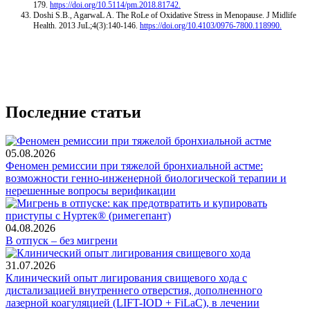
179.
https://doi.org/10.5114/pm.2018.81742.
Doshi S.B., AgarwaL A. The RoLe of Oxidative Stress in Menopause. J Midlife
Health. 2013 JuL;4(3):140-146.
https://doi.org/10.4103/0976-7800.118990.
Последние статьи
05.08.2026
Феномен ремиссии при тяжелой бронхиальной астме:
возможности генно-инженерной биологической терапии и
нерешенные вопросы верификации
04.08.2026
В отпуск – без мигрени
31.07.2026
Клинический опыт лигирования свищевого хода с
дистализацией внутреннего отверстия, дополненного
лазерной коагуляцией (LIFT-IOD + FiLaC), в лечении