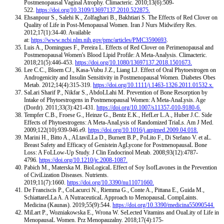
Postmenopausal Vaginal Atrophy. Climacteric. 2010;13(6):509-
522.
https://doi.org/10.3109/13697137.2010.522875.
Ehsanpour S., Salehi K., Zolfaghari B., Bakhtiari S. The Effects of Red Clover on
Quality of Life in Post-Menopausal Women. Iran J Nurs Midwifery Res.
2012;17(1):34-40. Available
at:
https://www.ncbi.nlm.nih.gov/pmc/articles/PMC3590693
.
Luis A., Domingues F., Pereira L. Effects of Red Clover on Perimenopausal and
Postmenopausal Women's Blood Lipid Profile: A Meta-Analysis. Climacteric.
2018;21(5):446-453.
https://doi.org/10.1080/13697137.2018.1501673.
Lee C.C., Bloem CJ., Kasa-Vubu J.Z., Liang LJ. Effect of Oral Phytoestrogen on
Androgenicity and Insulin Sensitivity in Postmenopausal Women. Diabetes Obes
Metab. 2012;14(4):315-319.
https://doi.org/10.1111/j.1463-1326.2011.01532.x.
SaLari Sharif P., Nikfar S., AbdoLLahi M. Prevention of Bone Resorption by
Intake of Phytoestrogens in Postmenopausal Women: A Meta-AnaLysis. Age
(Dordr). 2011;33(3):421-431.
https://doi.org/10.1007/s11357-010-9180-6.
Tempfer C.B., Froese G., Heinze G., Bentz E.K., HefLer L.A., Huber J.C. Side
Effects of Phytoestrogens: A Meta-AnaLysis of Randomized TriaLs. Am J Med.
2009;122(10):939-946.e9.
https://doi.org/10.1016/j.amjmed.2009.04.018.
Marini H., Bitto A., ALtaviLLa D., Burnett B.P., PoLito F., Di Stefano V. et aL.
Breast Safety and Efficacy of Genistein AgLycone for PostmenopausaL Bone
Loss: A FoLLow-Up Study. J Clin Endocrinol Metab. 2008;93(12):4787-
4796.
https://doi.org/10.1210/jc.2008-1087.
Pabich M., Materska M. BioLogicaL Effect of Soy IsofLavones in the Prevention
of CiviLization Diseases. Nutrients.
2019;11(7):1660.
https://doi.org/10.3390/nu11071660.
De Franciscis P., CoLacurci N., Riemma G., Conte A., Pittana E., Guida M.,
SchiattareLLa A. A NutraceuticaL Approach to MenopausaL CompLaints.
Medicina (Kaunas). 2019;55(9):544.
https://doi.org/10.3390/medicina55090544.
MiLart P., Wozniakowska E., Wrona W. SeLected Vitamins and OuaLity of Life in
MenopausaL Women. Prz Menopauzalny. 2018;17(4):175-