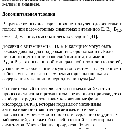
железы в анамнезе.
Дополнительная терапия
В краткосрочных исследованиях не получено доказательств
пользы при вазомоторных симптомах витаминов Е, В
, В
,
6
12
2
омега-3, магния, гомеопатических средств
[41].
Добавки с витаминами C, D, K и кальцием могут быть
рекомендованы для поддержания здоровья костей. Более
низкие концентрации фолиевой кислоты, витаминов
B
и B
связаны с низкой минеральной плотностью костей,
12
6
учащением заболеваний сосудистой системы, нарушениями
работы мозга, в связи с чем рекомендована оценка их
содержания у женщин в период менопаузы [42].
Окислительный стресс является неотъемлемой частью
процесса старения и результатом чрезмерного производства
свободных радикалов, таких как активные формы
кислорода (АФК), которые подавляют механизмы
антиоксидантной защиты организма, и связан с
повышенным риском остеопороза и сердечно-сосудистых
заболеваний, а также с большей частотой вазомоторных
симптомов. Употребление продуктов, богатых