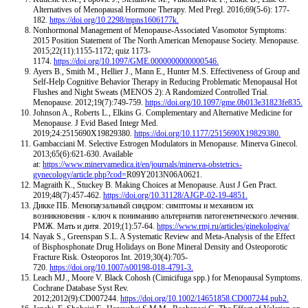
Alternatives of Menopausal Hormone Therapy. Med Pregl. 2016;69(5-6): 177-
182.
https://doi.org/10.2298/mpns1606177k.
Nonhormonal Management of Menopause-Associated Vasomotor Symptoms:
2015 Position Statement of The North American Menopause Society. Menopause.
2015;22(11):1155-1172; quiz 1173-
1174.
https://doi.org/10.1097/GME.0000000000000546.
Ayers B., Smith M., Hellier J., Mann E., Hunter M.S. Effectiveness of Group and
Self-Help Cognitive Behavior Therapy in Reducing Problematic Menopausal Hot
Flushes and Night Sweats (MENOS 2): A Randomized Controlled Trial.
Menopause. 2012;19(7):749-759.
https://doi.org/10.1097/gme.0b013e31823fe835.
Johnson A., Roberts L., Elkins G. Complementary and Alternative Medicine for
Menopause. J Evid Based Integr Med.
2019;24:2515690X19829380.
https://doi.org/10.1177/2515690X19829380.
Gambacciani M. Selective Estrogen Modulators in Menopause. Minerva Ginecol.
2013;65(6):621-630. Available
at:
https://www.minervamedica.it/en/journals/minerva-obstetrics-
gynecology/article.php?cod=
R09Y2013N06A0621.
Magraith K., Stuckey B. Making Choices at Menopause. Aust J Gen Pract.
2019;48(7):457-462.
https://doi.org/10.31128/AJGP-02-19-4851.
Дикке ПБ. Менопаузальный синдром: симптомы и механизм их
возникновения - ключ к пониманию альтернатив патогенетического лечения.
РМЖ. Мать и дитя. 2019;(1):57-64.
https://www.rmj.ru/articles/ginekologiya/
Nayak S., Greenspan S.L. A Systematic Review and Meta-Analysis of the Effect
of Bisphosphonate Drug Holidays on Bone Mineral Density and Osteoporotic
Fracture Risk. Osteoporos Int. 2019;30(4):705-
720.
https://doi.org/10.1007/s00198-018-4791-3.
Leach MJ., Moore V. Black Cohosh (Cimicifuga spp.) for Menopausal Symptoms.
Cochrane Database Syst Rev.
2012;2012(9):CD007244.
https://doi.org/10.1002/14651858.CD007244.pub2.