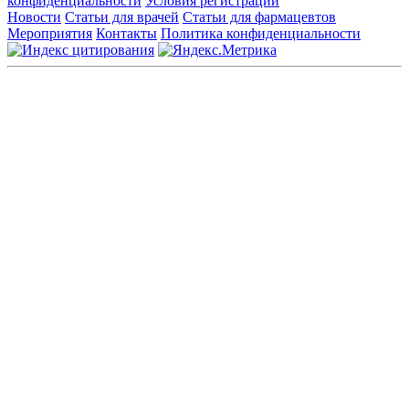
конфиденциальности
Условия регистрации
Новости
Статьи для врачей
Статьи для фармацевтов
Мероприятия
Контакты
Политика конфиденциальности
Общество с ограниченной ответственностью «ГРУППА
РЕМЕДИУМ»
Адрес местонахождения: 105082, г. Москва, ул. Бакунинская, д.
71
ОГРН: 1067746819470 ИНН: 7701669956
Контактные данные: Телефон:
+7 (495) 780-34-25
|
Электронная почта:
reklama@remedium.ru
На сайте используются изображения по лицензии
Shutterstock/FOTODOM, соблюдаются авторские права.
Вся информация, размещенная на веб-сайте, предназначена
исключительно для работников здравоохранения. Информация
о препаратах, отпускаемых по рецепту, предназначена только
для медицинских и фармацевтических специалистов.
Информация, содержащаяся на сайте, не должна использоваться
пациентами для принятия самостоятельного решения о