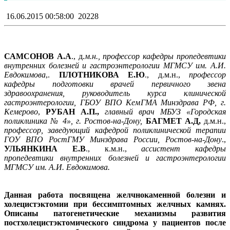
16.06.2015 00:58:00
20228
САМСОНОВ А.А
., д
.м.н., профессор кафедры пропедевтики
внутренних болезней и гастроэнтерологии МГМСУ им. А.И.
Евдокимова
,.
ПЛОТНИКОВА Е.Ю
., д.м.н.,
профессор
кафедры подготовки врачей первичного звена
здравоохранения, руководитель курса клинической
гастроэнтерологии, ГБОУ ВПО КемГМА Минздрава РФ, г.
Кемерово
,
РУБАН А.П.,
главный врач МБУЗ «Городская
поликлиника № 4», г. Ростов-на-Дону,
БАГМЕТ А.Д,
д.м.н.,
профессор, заведующий кафедрой поликлинической терапии
ГОУ ВПО РостГМУ Минздрава России, Ростов-на-Дону
.,
УЛЬЯНКИНА Е.В
., к.м.н.,
ассистент кафедры
пропедевтики внутренних болезней и гастроэнтерологии
МГМСУ им. А.И. Евдокимова.
Данная работа посвящена желчнокаменной болезни и
холецистэктомии при бессимптомных желчных камнях.
Описаны патогенетические механизмы развития
постхолецистэктомического синдрома у пациентов после