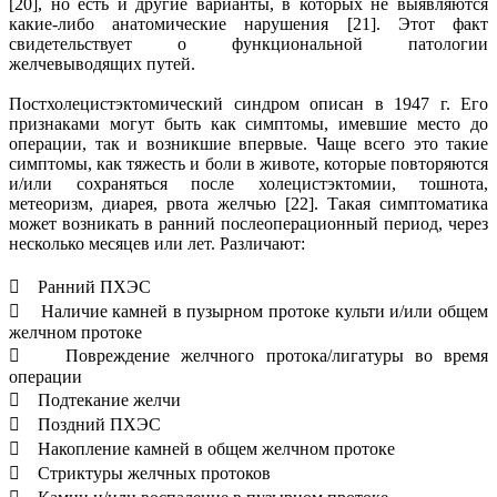
[20], но есть и другие варианты, в которых не выявляются
какие-либо анатомические нарушения [21]. Этот факт
свидетельствует о функциональной патологии
желчевыводящих путей.
Постхолецистэктомический синдром описан в 1947 г. Его
признаками могут быть как симптомы, имевшие место до
операции, так и возникшие впервые. Чаще всего это такие
симптомы, как тяжесть и боли в животе, которые повторяются
и/или сохраняться после холецистэктомии, тошнота,
метеоризм, диарея, рвота желчью [22]. Такая симптоматика
может возникать в ранний послеоперационный период, через
несколько месяцев или лет. Различают:
 Ранний ПХЭС
 Наличие камней в пузырном протоке культи и/или общем
желчном протоке
 Повреждение желчного протока/лигатуры во время
операции
 Подтекание желчи
 Поздний ПХЭС
 Накопление камней в общем желчном протоке
 Стриктуры желчных протоков