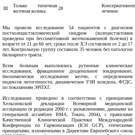
Только типичная
Консервативно
III
28
желчная колика
лечение
Мы провели исследование 54 пациентов с диагнозом
постхолецистэктомический синдром (холецистэктомия
проведена при бессимптомной желчнокаменной болезни) в
возрасте от 21 до 66 лет, сроки после ХЭ составляли от 2 до 17
лет. Контрольную группу составили 35 человек без патологии
билиарного тракта.
Всем больным выполнялись рутинные клинические
исследования, фракционное дуоденальное зондирование,
биохимическое исследование желчи, с определением
индексов литогенности, динамическое УЗИ холедоха, ФГДС,
по показаниям ЭРПХГ.
Исследование проведено в соответствии с принципами
Хельсинкской декларации Всемирной медицинской
ассоциации (в редакции 2000 г. с разъяснениями, данными на
генеральной ассамблее ВМА, Токио, 2004), с правилами
Качественной Клинической Практики Международной
Конференции по Гармонизации (ICH GCP), этическими
принципами, изложенными в Директиве Европейского союза