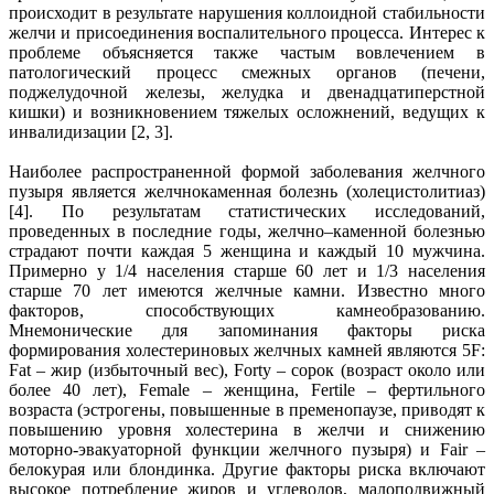
происходит в результате нарушения коллоидной стабильности
желчи и присоединения воспалительного процесса. Интерес к
проблеме объясняется также частым вовлечением в
патологический процесс смежных органов (печени,
поджелудочной железы, желудка и двенадцатиперстной
кишки) и возникновением тяжелых осложнений, ведущих к
инвалидизации [2, 3].
Наиболее распространенной формой заболевания желчного
пузыря является желчнокаменная болезнь (холецистолитиаз)
[4]. По результатам статистических исследований,
проведенных в последние годы, желчно–каменной болезнью
страдают почти каждая 5 женщина и каждый 10 мужчина.
Примерно у 1/4 населения старше 60 лет и 1/3 населения
старше 70 лет имеются желчные камни. Известно много
факторов, способствующих камнеобразованию.
Мнемонические для запоминания факторы риска
формирования холестериновых желчных камней являются 5F:
Fat – жир (избыточный вес), Forty – сорок (возраст около или
более 40 лет), Female – женщина, Fertile – фертильного
возраста (эстрогены, повышенные в пременопаузе, приводят к
повышению уровня холестерина в желчи и снижению
моторно-эвакуаторной функции желчного пузыря) и Fair –
белокурая или блондинка. Другие факторы риска включают
высокое потребление жиров и углеводов, малоподвижный