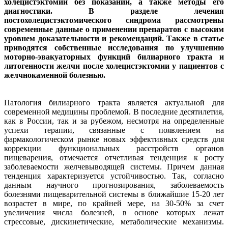
холецистэктомии без показаний, а также методы его
диагностики. В разделе лечения
постохолецистэктомического синдрома рассмотрены
современные данные о применении препаратов с высоким
уровнем доказательности и рекомендаций. Также в статье
приводятся собственные исследования по улучшению
моторно-эвакуаторных функций билиарного тракта и
литогенности желчи после холецистэктомии у пациентов с
желчнокаменной болезнью.
Патология билиарного тракта является актуальной для
современной медицины проблемой. В последние десятилетия,
как в России, так и за рубежом, несмотря на определенные
успехи терапии, связанные с появлением на
фармакологическом рынке новых эффективных средств для
коррекции функциональных расстройств органов
пищеварения, отмечается отчетливая тенденция к росту
заболеваемости желчевыводящей системы. Причем данная
тенденция характеризуется устойчивостью. Так, согласно
данным научного прогнозирования, заболеваемость
болезнями пищеварительной системы в ближайшие 15-20 лет
возрастет в мире, по крайней мере, на 30-50% за счет
увеличения числа болезней, в основе которых лежат
стрессовые, дискинетические, метаболические механизмы.