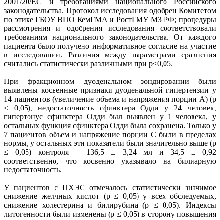
2001/20/ЕС и требованиями национального Российского
законодательства. Протокол исследования одобрен Комитетом
по этике ГБОУ ВПО КемГМА и РостГМУ МЗ РФ; процедуры
рассмотрения и одобрения исследования соответствовали
требованиям национального законодательства. От каждого
пациента было получено информативное согласие на участие
в исследовании. Различия между параметрами сравнения
считались статистически различными при р≤0,05.
При фракционном дуоденальном зондировании были
выявлены косвенные признаки дуоденальной гипертензии у
14 пациентов (увеличение объема и напряжения порции А) (р
≤ 0,05), недостаточность сфинктера Одди у 24 человек,
гипертонус сфинктера Одди был выявлен у 1 человека, у
остальных функция сфинктера Одди была сохранена. Только у
7 пациентов объем и напряжение порции С были в пределах
нормы, у остальных эти показатели были значительно выше (р
≤ 0,05) контроля – 136,5 ± 3,24 мл и 34,5 ± 0,92
соответственно, что косвенно указывало на билиарную
недостаточность.
У пациентов с ПХЭС отмечалось статистически значимое
снижение желчных кислот (р ≤ 0,05) у всех обследуемых,
снижение холестерина и билирубина (р ≤ 0,05). Индексы
литогенности были изменены (р ≤ 0,05) в сторону повышения