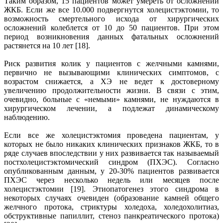
Таким образом, 15 пациентов может умереть от осложнений
ЖКБ. Если же все 10.000 подвергнутся холецистэктомии, то
возможность смертельного исхода от хирургических
осложнений колеблется от 10 до 50 пациентов. При этом
период возникновения данных фатальных осложнений
растянется на 10 лет [18].
Риск развития колик у пациентов с желчными камнями,
первично не вызывающими клинических симптомов, с
возрастом снижается, а ХЭ не ведет к достоверному
увеличению продолжительности жизни. В связи с этим,
очевидно, больные с «немыми» камнями, не нуждаются в
хирургическом лечении, а подлежат динамическому
наблюдению.
Если все же холецистэктомия проведена пациентам, у
которых не было никаких клинических признаков ЖКБ, то в
ряде случаев впоследствии у них развивается так называемый
постхолецистэктомический синдром (ПХЭС). Согласно
опубликованным данным, у 20-30% пациентов развивается
ПХЭС через несколько недель или месяцев после
холецистэктомии [19]. Этиопатогенез этого синдрома в
некоторых случаях очевиден (образование камней общего
желчного протока, стриктуры холедоха, холедохолитиаз,
обструктивные папиллит, стеноз панкреатического протока)