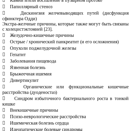
 Камни и/или воспаление в пузырном протоке
 Папиллярный стеноз
 Дискинезия желчевыводящих путей (дисфункция
сфинктера Одди)
Экстра-желчные причины, которые также могут быть связаны
с холецистэктомией [23].
 Желудочно-кишечные причины
 Острые / хронический панкреатит (и его осложнения)
 Опухоли поджелудочной железы
 Гепатит
 Заболевания пищевода
 Язвенная болезнь
 Брыжеечная ишемия
 Дивертикулит
 Органические или функциональные кишечные
расстройства (дуоденостаз)
 Синдром избыточного бактериального роста в тонкой
кишке
 Внекишечные причины
 Психо-неврологические расстройства
 Ишемическая болезнь сердца
 Идеопатические болевые синдромы