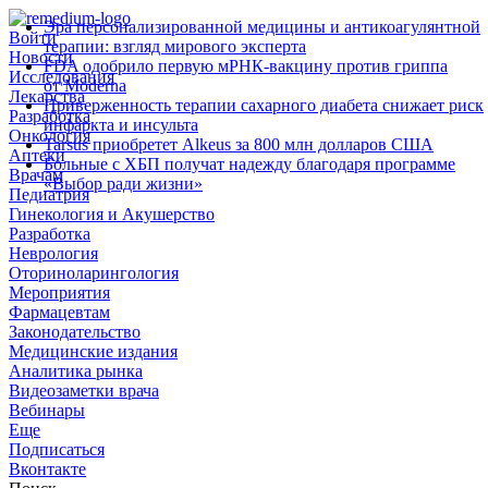
Эра персонализированной медицины и антикоагулянтной
Войти
терапии: взгляд мирового эксперта
Новости
FDA одобрило первую мРНК‑вакцину против гриппа
Исследования
от Moderna
Лекарства
Приверженность терапии сахарного диабета снижает риск
Разработка
инфаркта и инсульта
Онкология
Tarsus приобретет Alkeus за 800 млн долларов США
Аптеки
Больные с ХБП получат надежду благодаря программе
Врачам
«Выбор ради жизни»
Педиатрия
Гинекология и Акушерство
Разработка
Неврология
Оториноларингология
Мероприятия
Фармацевтам
Законодательство
Медицинские издания
Аналитика рынка
Видеозаметки врача
Вебинары
Еще
Подписаться
Вконтакте