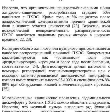
Известно, что органическими панкреато-билиарными и/или
желудочно-кишечными расстройствами страдает 50%
пациентов с ПХЭС. Кроме того, у 5% пациентов после
лапароскопической холецистэктомии причина хронической
боли в животе остается неизвестной [23]. Вероятно, из-за
нозологической неопределенности, распространенность
ПХЭС колеблется поданным разных авторов в широких
пределах [22, 23].
Калькулез общего желчного или пузырного протоков является
наиболее распространенной причиной ПХЭС. Конкременты
классифицируются как «оставшиеся» после или
«рецидивирующие» через два и более года после операции,
соответственно [24]. Диагностируется данная патология с
помощью ретроградной холангиопанкреатографии или с
помощью магнито-резонансной динамической томографии,
которая имеет чувствительность 95-100% и специфичность 88-
89% при обнаружении камней в желчевыводящих протоках
[25].
Многочисленные клинические проявления абдоминального
дискомфорта у больных ПХЭС можно объяснить следующим.
Известно, что желчный пузырь выполняет ряд функций
(депонирующую, эвакуаторную, концентрационную,