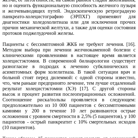
но и оценить функциональную способность желчного пузыря
и желчевыводящих путей. Эндоскопическую ретроградную
панкреато-холецистографию (ЭРПХГ) применяют для
диагностики холедохолитиаза или для исключения прочих
причин механической желтухи, а также для оценки состояния
протоков поджелудочной железы.
Пациенты с бессимптомной ЖКБ не требуют лечения. [16].
Методом выбора при лечении желчнокаменной болезни с
клиническими проявлениями в настоящее время является
холецистэктомия. В современной билиарологии существует
разногласие в подходах к лечению субклинических и
асимптомных форм холелитиаза. В такой ситуации врач и
больной стоят перед дилеммой: с одной стороны известно,
что, чем раньше предпринято лечение, тем лучше отдаленный
результат холецистэктомии (ХЭ) [17]. С другой стороны
высок и процент развития послеоперационных осложнений.
Соотношение риска/пользы проявляется в следующем:
предположительно из 10 000 пациентов с бессимптомными
камнями у 200 в течение 10 лет развиваются острые
осложнения с уровнем смертности в 2,5% (5 пациентов), у 100
пациентов - острый панкреатит с 10% смертельных исходов
(10 пациентов).