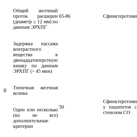
Общий желчный
проток расширен
65-86
Сфинктеротоми
(диаметр ≥ 12 мм) по
данным ЭРХПГ
Задержка пассажа
контрастного
вещества в
двенадцатиперстную
кишку по данным
ЭРХПГ (> 45 мин)
Типичная желчная
II
колика
Сфинктеротоми
50
у пациентов с
Один или несколько
стенозом СО
(но не все)
дополнительные
критерии