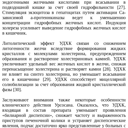
эндогенными желчными кислотами при всасывании в
подвздошной кишке за счет своей гидрофильности [27].
Стимуляция экзоцитоза в гепатоцитах путем активации Са-
зависимой а-протеинкиназы ведет к уменьшению
концентрации гидрофобных желчных кислот. Индукция
холереза усиливает выведение гидрофобных желчных кислот
в кишечник.
Литолитический эффект УДХК связан со снижением
литогенности желчи вследствие формирования жидких
кристаллов с молекулами холестерина, предупреждением
образования и растворение холестериновых камней. УДХК
увеличивает удельный вес желчных кислот в желчи, снижая
перенасыщение холестерина и растворяет камни [28]. УДХК
не влияет на синтез холестерина, но уменьшает всасывание
его в кишечнике [29]. УДХК способствует мицеллярной
солюбилизации за счет образования жидкой кристаллической
фазы [30].
Заслуживают внимания также некоторые особенности
клинического действия Урсосана. Оказалось, что УДХК,
входящая в состав препарата уменьшает проявления
«билиарной диспепсии», снижает частоту и выраженность
приступов печеночной колики и устраняет диспепсические
явления, подчас достаточно ярко представленные у больных с