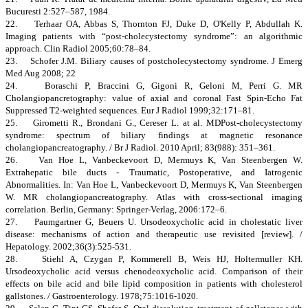
Bucuresti 2:527–587, 1984.
22. Terhaar OA, Abbas S, Thornton FJ, Duke D, O'Kelly P, Abdullah K.
Imaging patients with “post-cholecystectomy syndrome”: an algorithmic
approach. Clin Radiol 2005;60:78–84.
23. Schofer J.M. Biliary causes of postcholecystectomy syndrome. J Emerg
Med Aug 2008; 22
24. Boraschi P, Braccini G, Gigoni R, Geloni M, Perri G. MR
Cholangiopancretography: value of axial and coronal Fast Spin-Echo Fat
Suppressed T2-weighted sequences. Eur J Radiol 1999;32:171–81.
25. Girometti R., Brondani G., Cereser L. at al. MDPost-cholecystectomy
syndrome: spectrum of biliary findings at magnetic resonance
cholangiopancreatography. / Br J Radiol. 2010 April; 83(988): 351–361.
26. Van Hoe L, Vanbeckevoort D, Mermuys K, Van Steenbergen W.
Extrahepatic bile ducts - Traumatic, Postoperative, and Iatrogenic
Abnormalities. In: Van Hoe L, Vanbeckevoort D, Mermuys K, Van Steenbergen
W. MR cholangiopancreatography. Atlas with cross-sectional imaging
correlation. Berlin, Germany: Springer-Verlag, 2006:172–6.
27. Paumgartner G, Beuers U. Ursodeoxycholic acid in cholestatic liver
disease: mechanisms of action and therapeutic use revisited [review]. /
Hepatology. 2002;36(3):525-531.
28. Stiehl A, Czygan P, Kommerell B, Weis HJ, Holtermuller KH.
Ursodeoxycholic acid versus chenodeoxycholic acid. Comparison of their
effects on bile acid and bile lipid composition in patients with cholesterol
gallstones. / Gastroenterology. 1978;75:1016-1020.