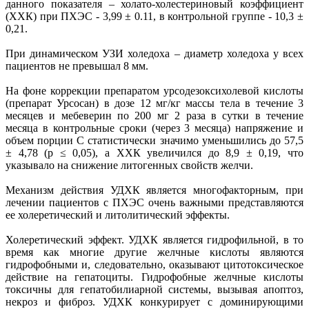
данного показателя – холато-холестериновый коэффициент
(ХХК) при ПХЭС - 3,99 ± 0.11, в контрольной группе - 10,3 ±
0,21.
При динамическом УЗИ холедоха – диаметр холедоха у всех
пациентов не превышал 8 мм.
На фоне коррекции препаратом урсодезоксихолевой кислоты
(препарат Урсосан) в дозе 12 мг/кг массы тела в течение 3
месяцев и мебеверин по 200 мг 2 раза в сутки в течение
месяца в контрольные сроки (через 3 месяца) напряжение и
объем порции С статистически значимо уменьшились до 57,5
± 4,78 (р ≤ 0,05), а ХХК увеличился до 8,9 ± 0,19, что
указывало на снижение литогенных свойств желчи.
Механизм действия УДХК является многофакторным, при
лечении пациентов с ПХЭС очень важными представляются
ее холеретический и литолитический эффекты.
Холеретический эффект. УДХК является гидрофильной, в то
время как многие другие желчные кислоты являются
гидрофобными и, следовательно, оказывают цитотоксическое
действие на гепатоциты. Гидрофобные желчные кислоты
токсичны для гепатобилиарной системы, вызывая апоптоз,
некроз и фиброз. УДХК конкурирует с доминирующими