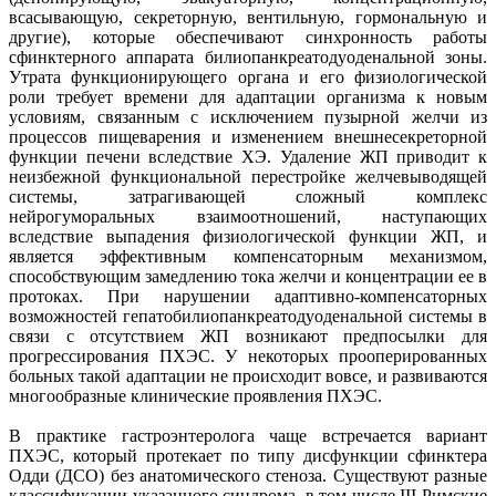
всасывающую, секреторную, вентильную, гормональную и
другие), которые обеспечивают синхронность работы
сфинктерного аппарата билиопанкреатодуоденальной зоны.
Утрата функционирующего органа и его физиологической
роли требует времени для адаптации организма к новым
условиям, связанным с исключением пузырной желчи из
процессов пищеварения и изменением внешнесекреторной
функции печени вследствие ХЭ. Удаление ЖП приводит к
неизбежной функциональной перестройке желчевыводящей
системы, затрагивающей сложный комплекс
нейрогуморальных взаимоотношений, наступающих
вследствие выпадения физиологической функции ЖП, и
является эффективным компенсаторным механизмом,
способствующим замедлению тока желчи и концентрации ее в
протоках. При нарушении адаптивно-компенсаторных
возможностей гепатобилиопанкреатодуоденальной системы в
связи с отсутствием ЖП возникают предпосылки для
прогрессирования ПХЭС. У некоторых прооперированных
больных такой адаптации не происходит вовсе, и развиваются
многообразные клинические проявления ПХЭС.
В практике гастроэнтеролога чаще встречается вариант
ПХЭС, который протекает по типу дисфункции сфинктера
Одди (ДСО) без анатомического стеноза. Существуют разные
классификации указанного синдрома, в том числе III Римские