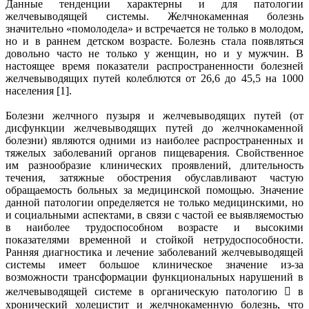
Данные тенденции характерны и для патологии
желчевыводящей системы. Желчнокаменная болезнь
значительно «помолодела» и встречается не только в молодом,
но и в раннем детском возрасте. Болезнь стала появляться
довольно часто не только у женщин, но и у мужчин. В
настоящее время показатели распространенности болезней
желчевыводящих путей колеблются от 26,6 до 45,5 на 1000
населения [1].
Болезни желчного пузыря и желчевыводящих путей (от
дисфункции желчевыводящих путей до желчнокаменной
болезни) являются одними из наиболее распространенных и
тяжелых заболеваний органов пищеварения. Свойственное
им разнообразие клинических проявлений, длительность
течения, затяжные обострения обуславливают частую
обращаемость больных за медицинской помощью. Значение
данной патологии определяется не только медицинскими, но
и социальными аспектами, в связи с частой ее выявляемостью
в наиболее трудоспособном возрасте и высокими
показателями временной и стойкой нетрудоспособности.
Ранняя диагностика и лечение заболеваний желчевыводящей
системы имеет большое клиническое значение из-за
возможности трансформации функциональных нарушений в
желчевыводящей системе в органическую патологию  в
хронический холецистит и желчнокаменную болезнь, что