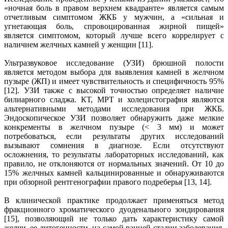
«ночная боль в правом верхнем квадранте» является самым
отчетливым симптомом ЖКБ у мужчин, а «сильная и
угнетающая боль, спровоцированная жирной пищей»
является симптомом, который лучше всего коррелирует с
наличием желчных камней у женщин [11].
Ультразвуковое исследование (УЗИ) брюшной полости
является методом выбора для выявления камней в желчном
пузыре (ЖП) и имеет чувствительность и специфичность 95%
[12]. УЗИ также с высокой точностью определяет наличие
билиарного сладжа. КТ, МРТ и холецистография являются
альтернативными методами исследования при ЖКБ.
Эндоскопическое УЗИ позволяет обнаружить даже мелкие
конкременты в желчном пузыре (< 3 мм) и может
потребоваться, если результаты других исследований
вызывают сомнения в диагнозе. Если отсутствуют
осложнения, то результаты лабораторных исследований, как
правило, не отклоняются от нормальных значений. От 10 до
15% желчных камней кальцинированные и обнаруживаются
при обзорной рентгенографии правого подреберья [13, 14].
В клинической практике продолжает применяться метод
фракционного хроматического дуоденального зондирования
[15], позволяющий не только дать характеристику самой
желчи, ее литогенности, на самой ранней стадии заболевания,