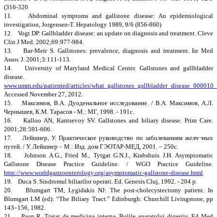
(316-320
11. Abdominal symptoms and gallstone disease: An epidemiological
investigation, Jorgensen-T. Hepatology 1989, 9/6 (856-860)
12. Vogt DP. Gallbladder disease: an update on diagnosis and treatment. Cleve
Clin J Med. 2002;69:977-984.
13. Bar-Meir S. Gallstones: prevalence, diagnosis and treatment. Isr Med
Assoc J. 2001;3:111-113.
14. University of Maryland Medical Center. Gallstones and gallbladder
disease.
www.umm.edu/patiented/articles/what_gallstones_gallbladder_disease_000010
Accessed November 27, 2012.
15. Максимов, В.А. Дуоденальное исследование. / В.А. Максимов, А.Л.
Чернышев, К.М. Тарасов - М.: МГ, 1998. - 191с.
16. Kalloo AN, Kantsevoy SV. Gallstones and biliary disease. Prim Care.
2001;28:591-606.
17. Лейшнер, У. Практическое руководство по заболеваниям желч¬ных
путей. / У. Лейшнер – М.: Изд. дом ГЭОТАР-МЕД, 2001. – 250с.
18. Johnson A.G., Fried M., Tytgat G.N.J., Krabshuis J.H. Asymptomatic
Gallstone Disease Practice Guideline. / WGO Practice Guideline.
http://www.worldgastroenterology.org/asymptomatic-gallstone-disease.html
19. Duca S. Sindromul biliarilor operati. Ed. Genesis Cluj, 1992. - 204 p.
20. Blumgart TM, Lygidakis NJ: The post-cholecystectomy patient. In
Blumgart LM (ed): “The Biliary Tract.” Edinburgh: Churchill Livingstone, pp
143–156, 1982.
21. Paun R. Tratat de medicina interna. Bolile aparatului digestiv, Ed Med