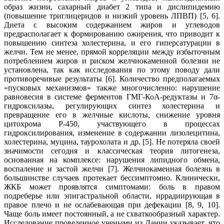
образ жизни, сахарный диабет 2 типа и дислипидемию
(повышение триглицеридов и низкий уровень ЛПВП) [5, 6].
Диета с высоким содержанием жиров и углеводов
предрасполагает к формированию ожирения, что приводит к
повышению синтеза холестерина, и его гиперсатурации в
желчи. Тем не менее, прямой корреляции между избыточным
потреблением жиров и риском желчнокаменной болезни не
установлена, так как исследования по этому поводу дали
противоречивые результаты [6]. Количество предполагаемых
«пусковых механизмов» также многочисленно: нарушение
равновесия в системе ферментов ГМГ-КоА-редуктазы и 7α-
гидроксилазы, регулирующих синтез холестерина и
превращение его в желчные кислоты, снижение уровня
цитохрома Р-450, участвующего в процессах
гидроксилирования, изменение в содержании лизолецитина,
холестерина, муцина, таурохолата и др. [5]. Не потеряла своей
значимости сегодня и классическая теория литогенеза,
основанная на комплексе: нарушения липидного обмена,
воспаление и застой желчи [7]. Желчнокаменная болезнь в
большинстве случаев протекает бессимптомно. Клинически,
ЖКБ может проявлятся симптомами: боль в правом
подреберье или эпигастральной области, иррадиирующая в
правое плечо и не ослабевающая при дефекации [8, 9, 10].
Чаще боль имеет постоянный, а не схваткообразный характер.
Исследование проведенное учеными из Дании указывает, что