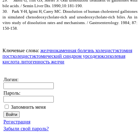
29. Salen G, Tint GS, Shefer S. Oral dissolution treatment of gallstones with
bile acids. / Semin Liver Dis. 1990;10:181-190.
30. Park Y-H, Igimi H, Carey MC. Dissolution of human cholesterol gallstones
in simulated chenodeoxycholate-rich and ursodeoxycholate-rich biles. An in
vitro study of dissolution rates and mechanisms. / Gastroenterology. 1984; 87:
150-158.
Ключевые слова:
желчнокаменная болезнь
холецистэктомия
постхолецистэктомический синдром
урсодезоксихолевая
кислота
литогенность желчи
Логин:
Пароль:
Запомнить меня
Регистрация
Забыли свой пароль?