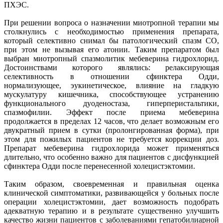
ПХЭС.
При решении вопроса о назначении миотропной терапии мы
столкнулись с необходимостью применения препарата,
который селективно снимал бы патологический спазм СО,
при этом не вызывая его атонии. Таким препаратом был
выбран миотропный спазмолитик мебеверина гидрохлорид.
Достоинствами которого являлись: релаксирующая
селективность в отношении сфинктера Одди,
нормализующее, эукинетическое, влияние на гладкую
мускулатуру кишечника, способствующее устранению
функционального дуоденостаза, гиперперистальтики,
спазмофилии. Эффект после приема мебеверина
продолжается в пределах 12 часов, что делает возможным его
двукратный прием в сутки (пролонгированная форма), при
этом для пожилых пациентов не требуется коррекции доз.
Препарат мебеверина гидрохлорида может применяться
длительно, что особенно важно для пациентов с дисфункцией
сфинктера Одди после перенесенной холецистэктомии.
Таким образом, своевременная и правильная оценка
клинической симптоматики, развивающейся у больных после
операции холецистэктомии, дает возможность подобрать
адекватную терапию и в результате существенно улучшить
качество жизни пациентов с заболеваниями гепатобилиарной