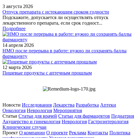
3 августа 2026
Отпуск препарата с истекающим сроком годности
Подскажите, допускается ли осуществлять отпуск
лекарственного препарата, если срок годност...
Подробнее
14 апреля 2026
НМО после перерыва в работе: нужно ли сохранять баллы
фармацевту
12 марта 2026
Пищевые продукты с аптечным прошлым
Новости
Исследования
Лекарства
Разработка
Аптеки
Онкология
Неврология
Мероприятия
Статьи
Статьи для врачей
Статьи для фармацевтов
Педиатрия
Акушерство и гинекология
Неврология
Гастроэнтерология
Клинические случаи
Проект
О компании
О проекте
Реклама
Контакты
Политика