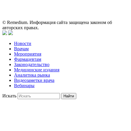
применении представленных лекарственных препаратов и не
может служить заменой очной консультации врача.
© Remedium. Информация сайта защищена законом об
авторских правах.
Новости
Врачам
Мероприятия
Фармацевтам
Законодательство
Медицинские издания
Аналитика рынка
Видеозаметки врача
Вебинары
Искать
Найти