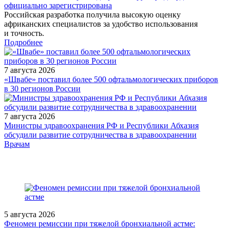
официально зарегистрирована
Российская разработка получила высокую оценку
африканских специалистов за удобство использования
и точность.
Подробнее
7 августа 2026
«Швабе» поставил более 500 офтальмологических приборов
в 30 регионов России
7 августа 2026
Министры здравоохранения РФ и Республики Абхазия
обсудили развитие сотрудничества в здравоохранении
/doctor/gastroenterology/zhelchnokamennaya-bolezn-
Врачам
kholetsistektomiya-chto-dalshe/
5 августа 2026
Феномен ремиссии при тяжелой бронхиальной астме: