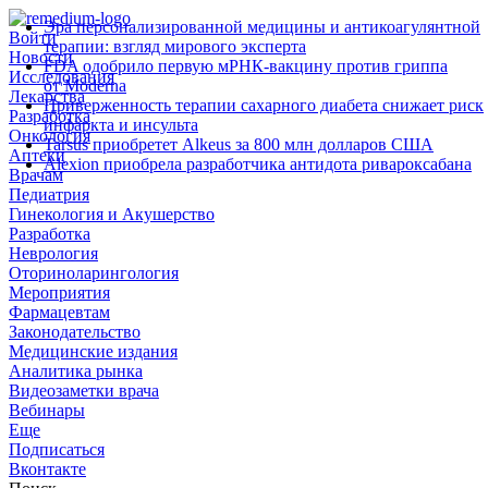
Эра персонализированной медицины и антикоагулянтной
Войти
терапии: взгляд мирового эксперта
Новости
FDA одобрило первую мРНК‑вакцину против гриппа
Исследования
от Moderna
Лекарства
Приверженность терапии сахарного диабета снижает риск
Разработка
инфаркта и инсульта
Онкология
Tarsus приобретет Alkeus за 800 млн долларов США
Аптеки
Alexion приобрела разработчика антидота ривароксабана
Врачам
Педиатрия
Гинекология и Акушерство
Разработка
Неврология
Оториноларингология
Мероприятия
Фармацевтам
Законодательство
Медицинские издания
Аналитика рынка
Видеозаметки врача
Вебинары
Еще
Подписаться
Вконтакте