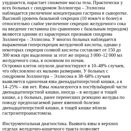
ухудшается, нарастает снижение массы тела. Практически у
всех больных с синдромом Золлингера – Эллисона
наблюдается увеличение концентрации гастрина в сыворотке.
Высокий уровень базальной секреции (10 мэкв/ч и более) и
относительно слабое увеличение секреции желудочного сока
на введение гистамина (по сравнению с базальным периодом)
являются одними из характерных признаков синдрома
Золлингера – Эллисона. У многих больных наблюдается
выраженная гиперсекреция желудочной кислоты, однако у
некоторых секреция соляной кислоты составляет от 150 до
300 мэкв при выделении за этот же период 3 000–12 000 мл
желудочного сока, в основном по ночам.
Островки клеток опухоли диагностируют в 10–48% случаев,
что обусловлено их малыми размерами. У больных с
синдромом Золлингера – Эллисона в 38–68% случаев
выявляется одиночная язва двенадцатиперстной кишки, а в
14–25% – язв нет. Язвы локализуются в постбульбарной части
двенадцатиперстной кишки, иногда – в желудке и тощей
кишке, а у больных, ранее перенесших резекцию желудка по
поводу предполагаемой ранее язвенной болезни
двенадцатиперстной кишки, в тощей кишке вблизи
гастроэнтероанастомоза.
Инструментальная диагностика. Выявить язвы в верхних
отделах желудочно-кишечного тракта позволяет