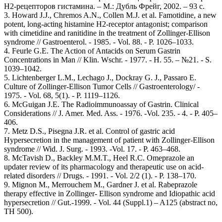
Н2-рецепторов гистамина. – М.: Дубль Фрейг, 2002. – 93 с.
3. Howard J.J., Chremos A.N., Collen M.J. et al. Famotidine, a new
potent, long-acting histamine H2-receptor antagonist; comparison
with cimetidine and ranitidine in the treatment of Zollinger-Ellison
syndrome // Gastroenterol. - 1985. - Vol. 88. - P. 1026–1033.
4. Feurle G.E. The Action of Antacids on Serum Gastrin
Concentrations in Man // Klin. Wschr. - 1977. - H. 55. – №21. - S.
1039–1042.
5. Lichtenberger L.M., Lechago J., Dockray G. J., Passaro E.
Culture of Zollinger-Ellison Tumor Cells // Gastroenterology/ -
1975. - Vol. 68, 5(1). - P. 1119–1126.
6. McGuigan J.E. The Radioimmunoassay of Gastrin. Clinical
Considerations // J. Amer. Med. Ass. - 1976. -Vol. 235. - 4. - P. 405–
406.
7. Metz D.S., Pisegna J.R. et al. Control of gastric acid
Hypersecretion in the management of patient with Zollinger-Ellison
syndrome // Wid. J. Surg. - 1993. -Vol. 17. - P. 463–468.
8. McTavish D., Backley M.M.T., Heel R.C. Omeprazole an
updater review of its pharmacology and therapeutic use on acid-
related disorders // Drugs. - 1991. - Vol. 2/2 (1). - P. 138–170.
9. Mignon M., Merrouchem M., Gardner J. et al. Rabeprazole
therapy effective in Zollinger- Ellison syndrome and Idiopathic acid
hypersecretion // Gut.-1999. - Vol. 44 (Suppl.1) – A125 (abstract no,
TH 500).