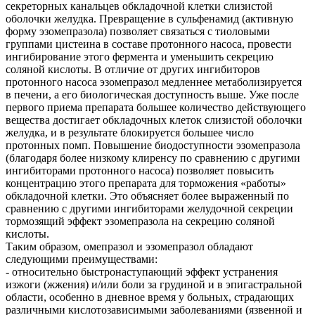
секреторных канальцев обкладочной клетки слизистой
оболочки желудка. Превращение в сульфенамид (активную
форму эзомепразола) позволяет связаться с тиоловыми
группами цистеина в составе протонного насоса, провести
ингибирование этого фермента и уменьшить секрецию
соляной кислоты. В отличие от других ингибиторов
протонного насоса эзомепразол медленнее метаболизируется
в печени, а его биологическая доступность выше. Уже после
первого приема препарата большее количество действующего
вещества достигает обкладочных клеток слизистой оболочки
желудка, и в результате блокируется большее число
протонных помп. Повышение биодоступности эзомепразола
(благодаря более низкому клиренсу по сравнению с другими
ингибиторами протонного насоса) позволяет повысить
концентрацию этого препарата для торможения «работы»
обкладочной клетки. Это объясняет более выраженный по
сравнению с другими ингибиторами желудочной секреции
тормозящий эффект эзомепразола на секрецию соляной
кислоты.
Таким образом, омепразол и эзомепразол обладают
следующими преимуществами:
- относительно быстронаступающий эффект устранения
изжоги (жжения) и/или боли за грудиной и в эпигастральной
области, особенно в дневное время у больных, страдающих
различными кислотозависимыми заболеваниями (язвенной и