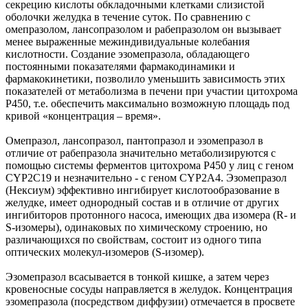
секрецию кислоты обкладочными клетками слизистой
оболочки желудка в течение суток. По сравнению с
омепразолом, лансопразолом и рабепразолом он вызывает
менее выраженные межиндивидуальные колебания
кислотности. Создание эзомепразола, обладающего
постоянными показателями фармакодинамики и
фармакокинетики, позволило уменьшить зависимость этих
показателей от метаболизма в печени при участии цитохрома
Р450, т.е. обеспечить максимально возможную площадь под
кривой «концентрация – время».
Омепразол, лансопразол, пантопразол и эзомепразол в
отличие от рабепразола значительно метаболизируются с
помощью системы ферментов цитохрома Р450 у лиц с геном
CYP2C19 и незначительно - с геном CYP2A4. Эзомепразол
(Нексиум) эффективно ингибирует кислотообразование в
желудке, имеет однородный состав и в отличие от других
ингибиторов протонного насоса, имеющих два изомера (R- и
S-изомеры), одинаковых по химическому строению, но
различающихся по свойствам, состоит из одного типа
оптических молекул-изомеров (S-изомер).
Эзомепразол всасывается в тонкой кишке, а затем через
кровеносные сосуды направляется в желудок. Концентрация
эзомепразола (посредством диффузии) отмечается в просвете