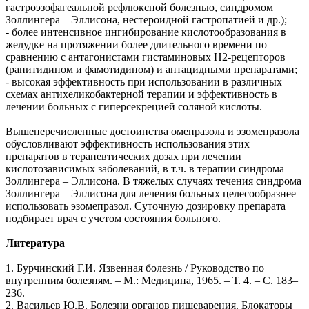
гастроэзофагеальной рефлюксной болезнью, синдромом
Золлингера – Эллисона, нестероидной гастропатией и др.);
- более интенсивное ингибирование кислотообразования в
желудке на протяжении более длительного времени по
сравнению с антагонистами гистаминовых Н2-рецепторов
(ранитидином и фамотидином) и антацидными препаратами;
- высокая эффективность при использовании в различных
схемах антихеликобактерной терапии и эффективность в
лечении больных с гиперсекрецией соляной кислоты.
Вышеперечисленные достоинства омепразола и эзомепразола
обусловливают эффективность использования этих
препаратов в терапевтических дозах при лечении
кислотозависимых заболеваний, в т.ч. в терапии синдрома
Золлингера – Эллисона. В тяжелых случаях течения синдрома
Золлингера – Эллисона для лечения больных целесообразнее
использовать эзомепразол. Суточную дозировку препарата
подбирает врач с учетом состояния больного.
Литература
1. Бурчинский Г.И. Язвенная болезнь / Руководство по
внутренним болезням. – М.: Медицина, 1965. – Т. 4. – С. 183–
236.
2. Васильев Ю.В. Болезни органов пищеварения. Блокаторы