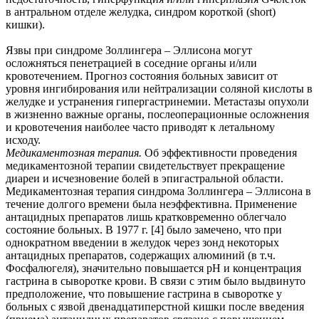
в антральном отделе желудка, синдром короткой (short)
кишки).
Язвы при синдроме Золлингера – Эллисона могут
осложняться пенетрацией в соседние органы и/или
кровотечением. Прогноз состояния больных зависит от
уровня ингибирования или нейтрализации соляной кислоты в
желудке и устранения гипергастринемии. Метастазы опухоли
в жизненно важные органы, послеоперационные осложнения
и кровотечения наиболее часто приводят к летальному
исходу.
Медикаментозная терапия.
Об эффективности проведения
медикаментозной терапии свидетельствует прекращение
диареи и исчезновение болей в эпигастральной области.
Медикаментозная терапия синдрома Золлингера – Эллисона в
течение долгого времени была неэффективна. Применение
антацидных препаратов лишь кратковременно облегчало
состояние больных. В 1977 г. [4] было замечено, что при
однократном введении в желудок через зонд некоторых
антацидных препаратов, содержащих алюминий (в т.ч.
Фосфалюгеля), значительно повышается рН и концентрация
гастрина в сыворотке крови. В связи с этим было выдвинуто
предположение, что повышение гастрина в сыворотке у
больных с язвой двенадцатиперстной кишки после введения