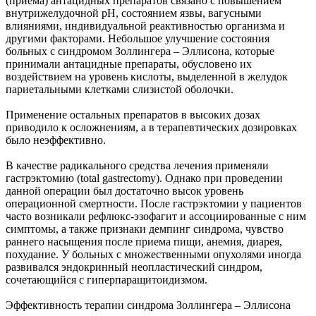
(приема) антацидных препаратов связано с повышением
внутрижелудочной рН, состоянием язвы, вагусными
влияниями, индивидуальной реактивностью организма и
другими факторами. Небольшое улучшение состояния
больных с синдромом Золлингера – Эллисона, которые
принимали антацидные препараты, обусловено их
воздействием на уровень кислоты, выделенной в желудок
париетальными клетками слизистой оболочки.
Применение остальных препаратов в высоких дозах
приводило к осложнениям, а в терапевтических дозировках
было неэффективно.
В качестве радикального средства лечения применяли
гастрэктомию (total gastrectomy). Однако при проведении
данной операции был достаточно высок уровень
операционной смертности. После гастрэктомии у пациентов
часто возникали рефлюкс-эзофагит и ассоциированные с ним
симптомы, а также признаки демпинг синдрома, чувство
раннего насыщения после приема пищи, анемия, диарея,
похудание. У больных с множественными опухолями иногда
развивался эндокринный неопластический синдром,
сочетающийся с гиперпаращитоидизмом.
Эффективность терапии синдрома Золлингера – Эллисона