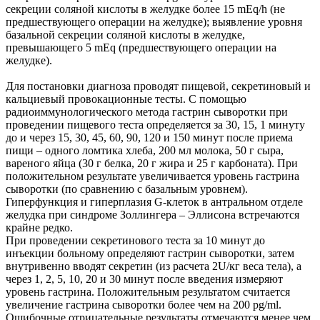
секреции соляной кислоты в желудке более 15 mEq/h (не
предшествующего операции на желудке); выявление уровня
базальной секреции соляной кислоты в желудке,
превышающего 5 mEq (предшествующего операции на
желудке).
Для постановки диагноза проводят пищевой, секретиновый и
кальциевый провокационные тесты. С помощью
радиоиммунологического метода гастрин сыворотки при
проведении пищевого теста определяется за 30, 15, 1 минуту
до и через 15, 30, 45, 60, 90, 120 и 150 минут после приема
пищи – одного ломтика хлеба, 200 мл молока, 50 г сыра,
вареного яйца (30 г белка, 20 г жира и 25 г карбоната). При
положительном результате увеличивается уровень гастрина
сыворотки (по сравнению с базальным уровнем).
Гиперфункция и гиперплазия G-клеток в антральном отделе
желудка при синдроме Золлингера – Эллисона встречаются
крайне редко.
При проведении секретинового теста за 10 минут до
инъекции больному определяют гастрин сыворотки, затем
внутривенно вводят секретин (из расчета 2U/кг веса тела), а
через 1, 2, 5, 10, 20 и 30 минут после введения измеряют
уровень гастрина. Положительным результатом считается
увеличение гастрина сыворотки более чем на 200 pg/ml.
Ошибочные отрицательные результаты отмечаются менее чем