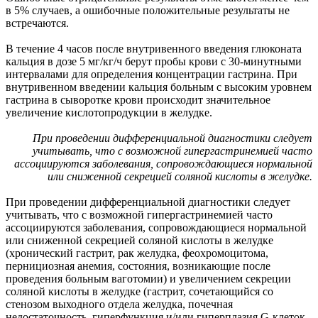
в 5% случаев, а ошибочные положительные результаты не
встречаются.
В течение 4 часов после внутривенного введения глюконата
кальция в дозе 5 мг/кг/ч берут пробы крови с 30-минутными
интервалами для определения концентрации гастрина. При
внутривенном введении кальция больным с высоким уровнем
гастрина в сыворотке крови происходит значительное
увеличение кислотопродукции в желудке.
При проведении дифференциальной диагностики следует
учитывать, что с возможной гипергастринемией часто
ассоциируются заболевания, сопровождающиеся нормальной
или сниженной секрецией соляной кислоты в желудке.
При проведении дифференциальной диагностики следует
учитывать, что с возможной гипергастринемией часто
ассоциируются заболевания, сопровождающиеся нормальной
или сниженной секрецией соляной кислоты в желудке
(хронический гастрит, рак желудка, феохромоцитома,
пернициозная анемия, состояния, возникающие после
проведения больным ваготомии) и увеличением секреции
соляной кислоты в желудке (гастрит, сочетающийся со
стенозом выходного отдела желудка, почечная
недостаточность, гиперфункция и/или гиперплазия G-клеток