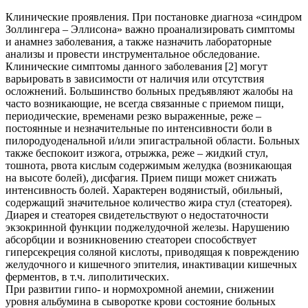
Клинические проявления. При постановке диагноза «синдром
Золлингера – Эллисона» важно проанализировать симптомы
и анамнез заболевания, а также назначить лабораторные
анализы и провести инструментальное обследование.
Клинические симптомы данного заболевания [2] могут
варьировать в зависимости от наличия или отсутствия
осложнений. Большинство больных предъявляют жалобы на
часто возникающие, не всегда связанные с приемом пищи,
периодические, временами резко выраженные, реже –
постоянные и незначительные по интенсивности боли в
пилородуоденальной и/или эпигастральной области. Больных
также беспокоит изжога, отрыжка, реже – жидкий стул,
тошнота, рвота кислым содержимым желудка (возникающая
на высоте болей), дисфагия. Прием пищи может снижать
интенсивность болей. Характерен водянистый, обильный,
содержащий значительное количество жира стул (стеаторея).
Диарея и стеаторея свидетельствуют о недостаточности
экзокринной функции поджелудочной железы. Нарушению
абсорбции и возникновению стеатореи способствует
гиперсекреция соляной кислоты, приводящая к повреждению
желудочного и кишечного эпителия, инактивации кишечных
ферментов, в т.ч. липолитических.
При развитии гипо- и нормохромной анемии, снижении
уровня альбумина в сыворотке крови состояние больных