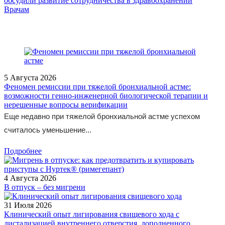
обсудили развитие сотрудничества в здравоохранении
/doctor/gastroenterology/sindrom-zollingera-ellisona/
Врачам
5 Августа 2026
Феномен ремиссии при тяжелой бронхиальной астме:
возможности генно-инженерной биологической терапии и
нерешенные вопросы верификации
Еще недавно при тяжелой бронхиальной астме успехом
считалось уменьшение...
Подробнее
4 Августа 2026
В отпуск – без мигрени
31 Июля 2026
Клинический опыт лигирования свищевого хода с
дистализацией внутреннего отверстия, дополненного