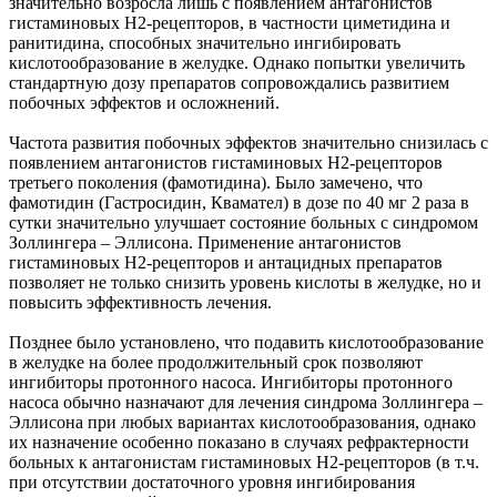
значительно возросла лишь с появлением антагонистов
гистаминовых Н2-рецепторов, в частности циметидина и
ранитидина, способных значительно ингибировать
кислотообразование в желудке. Однако попытки увеличить
стандартную дозу препаратов сопровождались развитием
побочных эффектов и осложнений.
Частота развития побочных эффектов значительно снизилась с
появлением антагонистов гистаминовых Н2-рецепторов
третьего поколения (фамотидина). Было замечено, что
фамотидин (Гастросидин, Квамател) в дозе по 40 мг 2 раза в
сутки значительно улучшает состояние больных с синдромом
Золлингера – Эллисона. Применение антагонистов
гистаминовых Н2-рецепторов и антацидных препаратов
позволяет не только снизить уровень кислоты в желудке, но и
повысить эффективность лечения.
Позднее было установлено, что подавить кислотообразование
в желудке на более продолжительный срок позволяют
ингибиторы протонного насоса. Ингибиторы протонного
насоса обычно назначают для лечения синдрома Золлингера –
Эллисона при любых вариантах кислотообразования, однако
их назначение особенно показано в случаях рефрактерности
больных к антагонистам гистаминовых Н2-рецепторов (в т.ч.
при отсутствии достаточного уровня ингибирования