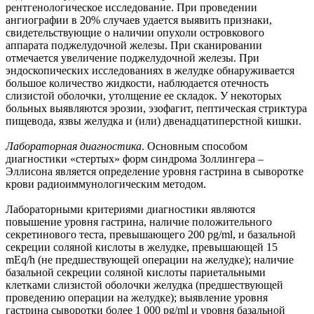
рентгенологическое исследование. При проведении
ангиографии в 20% случаев удается выявить признаки,
свидетельствующие о наличии опухоли островкового
аппарата поджелудочной железы. При сканировании
отмечается увеличение поджелудочной железы. При
эндоскопических исследованиях в желудке обнаруживается
большое количество жидкости, наблюдается отечность
слизистой оболочки, утолщение ее складок. У некоторых
больных выявляются эрозии, эзофагит, пептическая стриктура
пищевода, язвы желудка и (или) двенадцатиперстной кишки.
Лабораторная диагностика
. Основным способом
диагностики «стертых» форм синдрома Золлингера –
Эллисона является определение уровня гастрина в сыворотке
крови радиоиммунологическим методом.
Лабораторными критериями диагностики являются
повышение уровня гастрина, наличие положительного
секретинового теста, превышающего 200 pg/ml, и базальной
секреции соляной кислоты в желудке, превышающей 15
mEq/h (не предшествующей операции на желудке); наличие
базальной секреции соляной кислоты париетальными
клетками слизистой оболочки желудка (предшествующей
проведению операции на желудке); выявление уровня
гастрина сыворотки более 1 000 pg/ml и уровня базальной