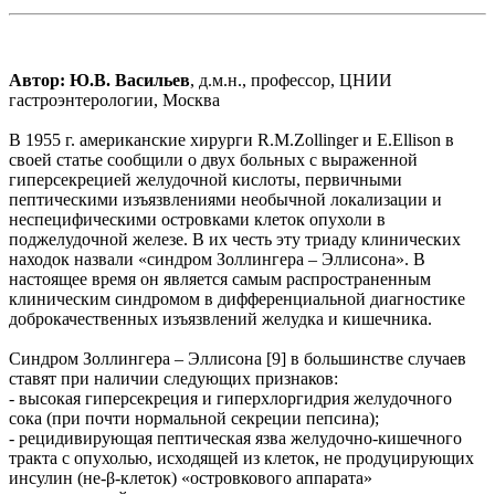
Автор:
Ю.В. Васильев
, д.м.н., профессор, ЦНИИ
гастроэнтерологии, Москва
В 1955 г. американские хирурги R.M.Zollinger и E.Ellison в
своей статье сообщили о двух больных с выраженной
гиперсекрецией желудочной кислоты, первичными
пептическими изъязвлениями необычной локализации и
неспецифическими островками клеток опухоли в
поджелудочной железе. В их честь эту триаду клинических
находок назвали «синдром Золлингера – Эллисона». В
настоящее время он является самым распространенным
клиническим синдромом в дифференциальной диагностике
доброкачественных изъязвлений желудка и кишечника.
Синдром Золлингера – Эллисона [9] в большинстве случаев
ставят при наличии следующих признаков:
- высокая гиперсекреция и гиперхлоргидрия желудочного
сока (при почти нормальной секреции пепсина);
- рецидивирующая пептическая язва желудочно-кишечного
тракта с опухолью, исходящей из клеток, не продуцирующих
инсулин (не-β-клеток) «островкового аппарата»