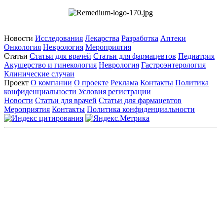
Новости
Исследования
Лекарства
Разработка
Аптеки
Онкология
Неврология
Мероприятия
Статьи
Статьи для врачей
Статьи для фармацевтов
Педиатрия
Акушерство и гинекология
Неврология
Гастроэнтерология
Клинические случаи
Проект
О компании
О проекте
Реклама
Контакты
Политика
конфиденциальности
Условия регистрации
Новости
Статьи для врачей
Статьи для фармацевтов
Мероприятия
Контакты
Политика конфиденциальности
Общество с ограниченной ответственностью «ГРУППА
РЕМЕДИУМ»
Адрес местонахождения: 105082, г. Москва, ул. Бакунинская, д.
71
ОГРН: 1067746819470 ИНН: 7701669956
Контактные данные: Телефон:
+7 (495) 780-34-25
|
Электронная почта:
reklama@remedium.ru