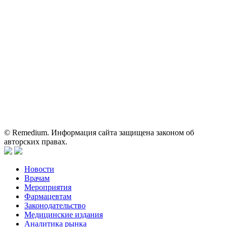
На сайте используются изображения по лицензии
Shutterstock/FOTODOM, соблюдаются авторские права.
Вся информация, размещенная на веб-сайте, предназначена
исключительно для работников здравоохранения. Информация
о препаратах, отпускаемых по рецепту, предназначена только
для медицинских и фармацевтических специалистов.
Информация, содержащаяся на сайте, не должна использоваться
пациентами для принятия самостоятельного решения о
применении представленных лекарственных препаратов и не
может служить заменой очной консультации врача.
© Remedium. Информация сайта защищена законом об
авторских правах.
Новости
Врачам
Мероприятия
Фармацевтам
Законодательство
Медицинские издания
Аналитика рынка