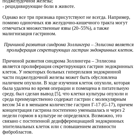
поджелудочной железы;
- рецидивирующие боли в животе.
Однако все три признака присутствуют не всегда. Например,
помимо одиночных язв желудочно-кишечного тракта могут
отмечаться множественные язвы (20–55%), а также
малигнизация гастрином.
Причиной развития синдрома Золлингера – Эллисона является
пролиферация секретирующих гастрин эндокринных клеток.
Причиной развития синдрома Золлингера – Эллисона
является пролиферация секретирующих гастрин эндокринных
клеток. У некоторых больных гиперплазия эндокринной
части поджелудочной железы может быть обусловлена
наличием опухоли. В ходе изучения клеток опухоли, которая
была удалена во время операции и помещена в питательную
среду, был сделан вывод [5], что клетки культуры опухоли и
среда преимущественно содержат гастрин с молекулярным
весом 34 и в меньшем количестве гастрин Г-17 (G-17), причем
концентрация гастрина постепенно уменьшалась и через 2
недели гормон в культуре не определялся. Возможно, это
связано с постепенной дедифференциацией эндокринных
эпителиальных клеток или с повышением активности
фибробластов.