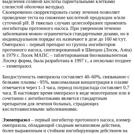
выделения соляной кислоты париетальными клетками
слизистой оболочки желудка).
Своевременно скорректировать схему лечения позволяет
проведение теста на снижение кислотной продукции и/или
суточной рН. В тяжелых случаях целесообразнее применять
ингибиторы протонного насоса. При умеренном течении
заболевания можно ограничиться стандартными дозами, но в
индивидуальном порядке их назначают в дозе до 160 мг/сут.
Омепразол – первый препарат из группы ингибиторов
протонного насоса, синтезированный в Швеции (Лосек, Astra)
в 1979 г. Лосек МАПС – таблетированная биоэквивалентная
Лосеку форма, была разработана в 1997 г., а несколько позднее
– эзомепразол.
Биодоступность омепразола составляет 40–60%, связывание с
белками плазмы - 95%, максимальная концентрация в плазме
отмечается через 1–3 часа, период полураспада составляет 0,7
часа. В настоящее время омепразол в виде монотерапии или в
сочетании с антибиотиками является стандартным
препаратом для лечения больных, страдающих
кислотозависимыми заболеваниями.
Эзомепразол
– первый ингибитор протонного насоса, изомер
омепразола, обладающий сходным механизмом действия,
более выраженным и стойким ингибирующим действием на