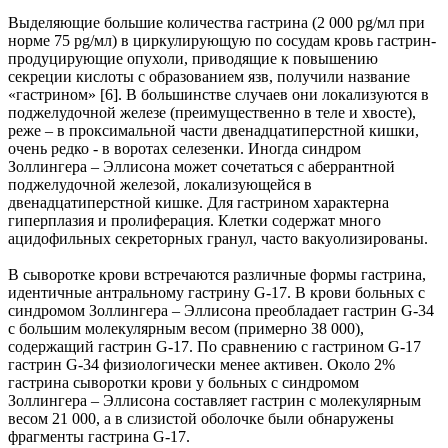
Выделяющие большие количества гастрина (2 000 pg/мл при
норме 75 pg/мл) в циркулирующую по сосудам кровь гастрин-
продуцирующие опухоли, приводящие к повышению
секреции кислоты с образованием язв, получили название
«гастрином» [6]. В большинстве случаев они локализуются в
поджелудочной железе (преимущественно в теле и хвосте),
реже – в проксимальной части двенадцатиперстной кишки,
очень редко - в воротах селезенки. Иногда синдром
Золлингера – Эллисона может сочетаться с аберрантной
поджелудочной железой, локализующейся в
двенадцатиперстной кишке. Для гастрином характерна
гиперплазия и пролиферация. Клетки содержат много
ацидофильных секреторных гранул, часто вакуолизированы.
В сыворотке крови встречаются различные формы гастрина,
идентичные антральному гастрину G-17. В крови больных с
синдромом Золлингера – Эллисона преобладает гастрин G-34
с большим молекулярным весом (примерно 38 000),
содержащий гастрин G-17. По сравнению с гастрином G-17
гастрин G-34 физиологически менее активен. Около 2%
гастрина сыворотки крови у больных с синдромом
Золлингера – Эллисона составляет гастрин с молекулярным
весом 21 000, а в слизистой оболочке были обнаружены
фрагменты гастрина G-17.