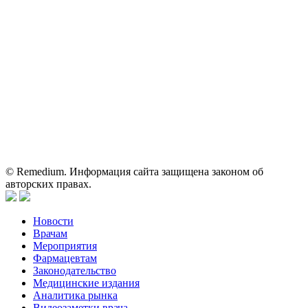
Shutterstock/FOTODOM, соблюдаются авторские права.
Вся информация, размещенная на веб-сайте, предназначена
исключительно для работников здравоохранения. Информация
о препаратах, отпускаемых по рецепту, предназначена только
для медицинских и фармацевтических специалистов.
Информация, содержащаяся на сайте, не должна использоваться
пациентами для принятия самостоятельного решения о
применении представленных лекарственных препаратов и не
может служить заменой очной консультации врача.
© Remedium. Информация сайта защищена законом об
авторских правах.
Новости
Врачам
Мероприятия
Фармацевтам
Законодательство
Медицинские издания
Аналитика рынка
Видеозаметки врача