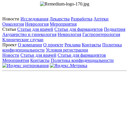
Новости
Исследования
Лекарства
Разработка
Аптеки
Онкология
Неврология
Мероприятия
Статьи
Статьи для врачей
Статьи для фармацевтов
Педиатрия
Акушерство и гинекология
Неврология
Гастроэнтерология
Клинические случаи
Проект
О компании
О проекте
Реклама
Контакты
Политика
конфиденциальности
Условия регистрации
Новости
Статьи для врачей
Статьи для фармацевтов
Мероприятия
Контакты
Политика конфиденциальности
Общество с ограниченной ответственностью «ГРУППА
РЕМЕДИУМ»
Адрес местонахождения: 105082, г. Москва, ул. Бакунинская, д.
71
ОГРН: 1067746819470 ИНН: 7701669956
Контактные данные: Телефон:
+7 (495) 780-34-25
|
Электронная почта:
reklama@remedium.ru
На сайте используются изображения по лицензии