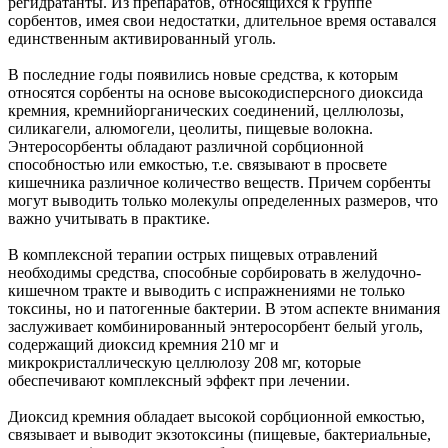
регидратанты. Из препаратов, относящихся к группе
сорбентов, имея свои недостатки, длительное время оставался
единственным активированный уголь.
В последние годы появились новые средства, к которым
относятся сорбенты на основе высокодисперсного диоксида
кремния, кремнийорганических соединений, целлюлозы,
силикагели, алюмогели, цеолиты, пищевые волокна.
Энтеросорбенты обладают различной сорбционной
способностью или емкостью, т.е. связывают в просвете
кишечника различное количество веществ. Причем сорбенты
могут выводить только молекулы определенных размеров, что
важно учитывать в практике.
В комплексной терапии острых пищевых отравлений
необходимы средства, способные сорбировать в желудочно-
кишечном тракте и выводить с испражнениями не только
токсины, но и патогенные бактерии. В этом аспекте внимания
заслуживает комбинированный энтеросорбент белый уголь,
содержащий диоксид кремния 210 мг и
микрокристаллическую целлюлозу 208 мг, которые
обеспечивают комплексный эффект при лечении.
Диоксид кремния обладает высокой сорбционной емкостью,
связывает и выводит экзотоксины (пищевые, бактериальные,