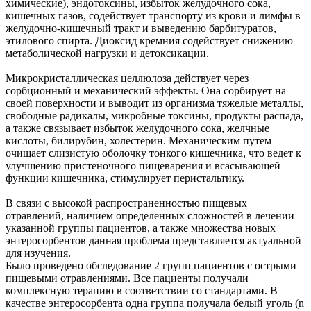
химические), эндотоксины, избыток желудочного сока,
кишечных газов, содействует транспорту из крови и лимфы в
желудочно-кишечный тракт и выведению барбитуратов,
этилового спирта. Диоксид кремния содействует снижению
метаболической нагрузки и детоксикации.
Микрокристаллическая целлюлоза действует через
сорбционный и механический эффекты. Она сорбирует на
своей поверхности и выводит из организма тяжелые металлы,
свободные радикалы, микробные токсины, продукты распада,
а также связывает избыток желудочного сока, желчные
кислоты, билирубин, холестерин. Механическим путем
очищает слизистую оболочку тонкого кишечника, что ведет к
улучшению пристеночного пищеварения и всасывающей
функции кишечника, стимулирует перистальтику.
В связи с высокой распространенностью пищевых
отравлений, наличием определенных сложностей в лечении
указанной группы пациентов, а также множества новых
энтеросорбентов данная проблема представляется актуальной
для изучения.
Было проведено обследование 2 групп пациентов с острыми
пищевыми отравлениями. Все пациенты получали
комплексную терапию в соответствии со стандартами. В
качестве энтеросорбента одна группа получала белый уголь (n