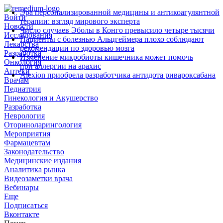
Эра персонализированной медицины и антикоагулянтной
Войти
терапии: взгляд мирового эксперта
Новости
Число случаев Эболы в Конго превысило четыре тысячи
Исследования
Пациенты с болезнью Альцгеймера плохо соблюдают
Лекарства
рекомендации по здоровью мозга
Разработка
Изменение микробиоты кишечника может помочь
Онкология
при аллергии на арахис
Аптеки
Alexion приобрела разработчика антидота ривароксабана
Врачам
Педиатрия
Гинекология и Акушерство
Разработка
Неврология
Оториноларингология
Мероприятия
Фармацевтам
Законодательство
Медицинские издания
Аналитика рынка
Видеозаметки врача
Вебинары
Еще
Подписаться
Вконтакте