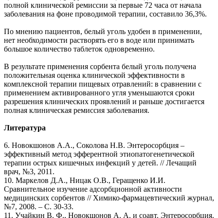
полной клинической ремиссии за первые 72 часа от начала
заболевания на фоне проводимой терапии, составило 36,3%.
По мнению пациентов, белый уголь удобен в применении,
нет необходимости растворять его в воде или принимать
большое количество таблеток одновременно.
В результате применения сорбента белый уголь получена
положительная оценка клинической эффективности в
комплексной терапии пищевых отравлений: в сравнении с
применением активированного угля уменьшаются сроки
разрешения клинических проявлений и раньше достигается
полная клиническая ремиссия заболевания.
Литература
6. Новокшонов А.А., Соколова Н.В. Энтеросорбция –
эффективный метод эфферентной этиопатогенетической
терапии острых кишечных инфекций у детей. // Лечащий
врач, №3, 2011.
10. Маркелов Д.А., Ницак О.В., Геращенко И.И.
Сравнительное изучение адсорбционной активности
медицинских сорбентов // Химико-фармацевтический журнал,
№7, 2008. – С. 30-33.
11. Учайкин В. Ф., Новокшонов А. А. и соавт. Энтеросорбция.