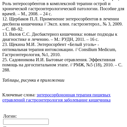
Роль энтеросорбентов в комплексной терапии острой и
хронической гастроэнтерологической патологии. Пособие для
врачей. – М., 2008. – 24 с.
12. Щербаков П.Л. Применение энтеросорбентов в лечении
дисбиоза кишечника // Эксп. клин. гастроэнтерол., № 3, 2009.
– С. 88–92.
13. Вялов С.С. Дисбактериоз кишечника: новые подходы к
диагностике и лечению. – М.: РУДН, 2011. – 16 с.
23. Щекина М.И. Энтеросорбент «Белый уголь» -
оптимальная терапия интоксикации. // Consilium Medicum,
Гастроэнтерология, №1, 2010.
25. Садовникова И.И. Бытовые отравления. Эффективная
помощь на догоспитальном этапе. // РМЖ, №5 (18), 2010. – С.
288.
Таблицы, рисунки в приложении
Ключевые слова:
энтеросорбционная терапия пищевых
отравлений
гастроэнтерология
заболевание кишечника
Логин: