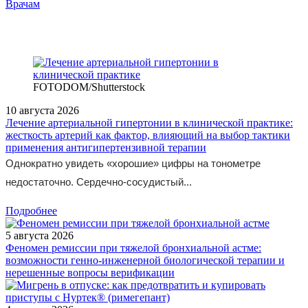
/doctor/gastroenterology/primenenie-enterosorbtsionnoy-terapii-
Врачам
pishchevykh-otravleniy-na-dogospitalnom-etape/
FOTODOM/Shutterstock
10 августа 2026
Лечение артериальной гипертонии в клинической практике:
жесткость артерий как фактор, влияющий на выбор тактики
применения антигипертензивной терапии
Однократно увидеть «хорошие» цифры на тонометре
недостаточно. Сердечно-сосудистый...
Подробнее
5 августа 2026
Феномен ремиссии при тяжелой бронхиальной астме:
возможности генно-инженерной биологической терапии и
нерешенные вопросы верификации