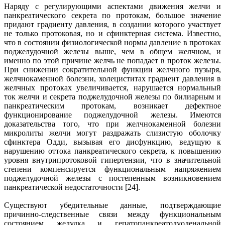
Наряду с регулирующими аспектами движения желчи и
панкреатического секрета по протокам, большое значение
придают градиенту давления, в создании которого участвует
не только протоковая, но и сфинктерная система. Известно,
что в состоянии физиологической нормы давление в протоках
поджелудочной железы выше, чем в общем желчном, и
именно по этой причине желчь не попадает в проток железы.
При снижении сократительной функции желчного пузыря,
желчнокаменной болезни, холециститах градиент давления в
желчных протоках увеличивается, нарушается нормальный
ток желчи и секрета поджелудочной железы по билиарным и
панкреатическим протокам, возникает дефектное
функционирование поджелудочной железы. Имеются
доказательства того, что при желчнокаменной болезни
микролиты желчи могут раздражать слизистую оболочку
сфинктера Одди, вызывая его дисфункцию, ведущую к
нарушению оттока панкреатического секрета, к повышению
уровня внутрипротоковой гипертензии, что в значительной
степени компенсируется функциональным напряжением
поджелудочной железы с постепенным возникновением
панкреатической недостаточности [24].
Существуют убедительные данные, подтверждающие
причинно-следственные связи между функциональным
состоянием желудка и гепатопанкреатодуоденальной