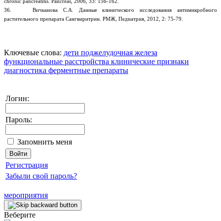
chronic pancreatitis. Pancreas, 2006, 33: 156-162.
36. Вичканова С.А. Данные клинического исследования антимикробного
растительного препарата Сангвиритрин. РМЖ, Педиатрия, 2012, 2: 75-79.
Ключевые слова:
дети
поджелудочная железа
функциональные расстройства
клинические признаки
диагностика
ферментные препараты
Логин:
Пароль:
Запомнить меня
Регистрация
Забыли свой пароль?
мероприятия
Веберите