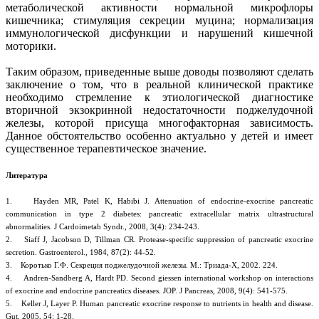
метаболической активности нормальной микрофлоры
кишечника; стимуляция секреции муцина; нормализация
иммунологической дисфункции и нарушений кишечной
моторики.
Таким образом, приведенные выше доводы позволяют сделать
заключение о том, что в реальной клинической практике
необходимо стремление к этиологической диагностике
вторичной экзокринной недостаточности поджелудочной
железы, которой присуща многофакторная зависимость.
Данное обстоятельство особенно актуально у детей и имеет
существенное терапевтическое значение.
Литература
1. Hayden MR, Patel K, Habibi J. Attenuation of endocrine-exocrine pancreatic
communication in type 2 diabetes: pancreatic extracellular matrix ultrastructural
abnormalities. J Cardoimetab Syndr., 2008, 3(4): 234-243.
2. Siaff J, Jacobson D, Tillman CR. Protease-specific suppression of pancreatic exocrine
secretion. Gastroenterol., 1984, 87(2): 44-52.
3. Коротько Г.Ф. Секреция поджелудочной железы. М.: Триада-Х, 2002. 224.
4. Andren-Sandberg A, Hardt PD. Second giessen international workshop on interactions
of exocrine and endocrine pancreatics diseases. JOP. J Pancreas, 2008, 9(4): 541-575.
5. Keller J, Layer P. Human pancreatic exocrine response to nutrients in health and disease.
Gut, 2005, 54: 1-28.