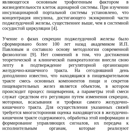
являющегося основным трофогенным фактором в
жизнедеятельности клеток ацинарной системы. При изучении
инсулоацинарной портальной системы установлено, что
концентрация инсулина, достигающего экзокринной части
поджелудочной железы, существеннее выше, чем в системной
сосудистой циркуляции [4].
Учение о фазах секреции поджелудочной железы было
сформировано более 100 лет назад академиком И.П.
Павловым и составило основу методологии современной
физиологии [9]. Нет сомнений в том, что достижения
теоретической и клинической панкреатологии внесли свою
лепту в подтверждение регуляторной организации
желудочно-кишечного тракта. На сегодняшний день
доподлинно известно, что находящаяся в пищеварительном
тракте смесь основных компонентов пищи и секретов
пищеварительных желез является объектом, в котором
происходит процесс пищеварения, а параметры этой смеси
служат средством его регуляции путем изменения секреции,
моторики, всасывания и трофики самого желудочно-
кишечного тракта. Для осуществления указанных связей
требуется многосторонняя оценка находящегося в желудочно-
кишечном тракте содержимого, обработка этой информации и
формирование управляющих сигналов, их передача к
исполнительным органам, которые реализуют