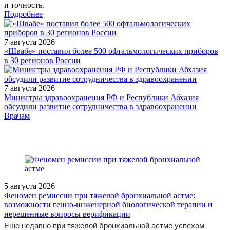
и точность.
Подробнее
7 августа 2026
«Швабе» поставил более 500 офтальмологических приборов
в 30 регионов России
7 августа 2026
Министры здравоохранения РФ и Республики Абхазия
обсудили развитие сотрудничества в здравоохранении
/doctor/gastroenterology/funktsionalnye-narusheniya-
Врачам
podzheludochnoy-zhelezy-u-detey-kak-povliyat-na-prichinu-i-
sledstvie/
5 августа 2026
Феномен ремиссии при тяжелой бронхиальной астме:
возможности генно-инженерной биологической терапии и
нерешенные вопросы верификации
Еще недавно при тяжелой бронхиальной астме успехом