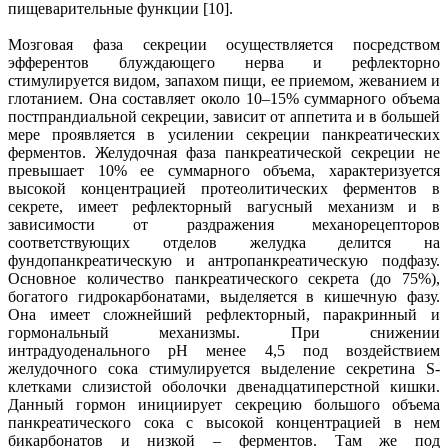
пищеварительные функции [10].
Мозговая фаза секреции осуществляется посредством
эфферентов блуждающего нерва и рефлекторно
стимулируется видом, запахом пищи, ее приемом, жеванием и
глотанием. Она составляет около 10–15% суммарного объема
постпрандиальной секреции, зависит от аппетита и в большей
мере проявляется в усилении секреции панкреатических
ферментов. Желудочная фаза панкреатической секреции не
превышает 10% ее суммарного объема, характеризуется
высокой концентрацией протеолитических ферментов в
секрете, имеет рефлекторный вагусный механизм и в
зависимости от раздражения механорецепторов
соответствующих отделов желудка делится на
фундопанкреатическую и антропанкреатическую подфазу.
Основное количество панкреатического секрета (до 75%),
богатого гидрокарбонатами, выделяется в кишечную фазу.
Она имеет сложнейший рефлекторный, паракринный и
гормональный механизмы. При снижении
интрадуоденального рН менее 4,5 под воздействием
желудочного сока стимулируется выделение секретина S-
клетками слизистой оболочки двенадцатиперстной кишки.
Данный гормон инициирует секрецию большого объема
панкреатического сока с высокой концентрацией в нем
бикарбонатов и низкой – ферментов. Там же под