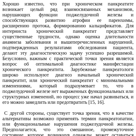
Хорошо известно, что при хроническом панкреатите
возникает целый ряд взаимосвязанных механизмов,
нарушающих функции поджелудочной железы и
способствующих развитию атрофии ее паренхимы,
расширению протока, формированию кальцификатов. Для
интерниста хронический панкреатит представляет
существенные трудности, однако оценка длительности
анамнеза заболевания и вышеперечисленных нарушений,
подтвержденных результатами обследования пациента,
делают эту диагностическую задачу успешно разрешимой.
Безусловно, важным с практической точки зрения является
вопрос об оптимальной диагностике манифестации
хронического панкреатита. Зарубежные панкреатологи
широко используют диагноз начальный хронический
панкреатит, или хронический панкреатит с минимальными
изменениями, который подразумевает то, что в
поджелудочной железе нет выраженных функциональных или
структурных изменений, но процесс уже начал развиваться, и
его можно замедлить или предотвратить [15, 16].
С другой стороны, существует точка зрения, что в качестве
альтернативы возможно применять термин панкреатопатии,
или функциональные нарушения поджелудочной железы.
Предполагается, что это смешанное, промежуточное
состояние, которое, возникнув однажды, может оставаться