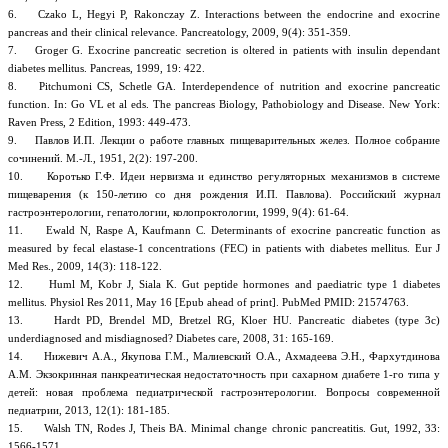
6. Czako L, Hegyi P, Rakonczay Z. Interactions between the endocrine and exocrine
pancreas and their clinical relevance. Pancreatology, 2009, 9(4): 351-359.
7. Groger G. Exocrine pancreatic secretion is oltered in patients with insulin dependant
diabetes mellitus. Pancreas, 1999, 19: 422.
8. Pitchumoni CS, Schetle GA. Interdependence of nutrition and exocrine pancreatic
function. In: Go VL et al eds. The pancreas Biology, Pathobiology and Disease. New York:
Raven Press, 2 Edition, 1993: 449-473.
9. Павлов И.П. Лекции о работе главных пищеварительных желез. Полное собрание
сочинений. М.-Л., 1951, 2(2): 197-200.
10. Коротько Г.Ф. Идеи нервизма и единство регуляторных механизмов в системе
пищеварения (к 150-летию со дня рождения И.П. Павлова). Российский журнал
гастроэнтерологии, гепатологии, колопроктологии, 1999, 9(4): 61-64.
11. Ewald N, Raspe A, Kaufmann C. Determinants of exocrine pancreatic function as
measured by fecal elastase-1 concentrations (FEC) in patients with diabetes mellitus. Eur J
Med Res., 2009, 14(3): 118-122.
12. Huml M, Kobr J, Siala K. Gut peptide hormones and paediatric type 1 diabetes
mellitus. Physiol Res 2011, Мay 16 [Epub ahead of print]. PubMed PMID: 21574763.
13. Hardt PD, Brendel MD, Bretzel RG, Kloer HU. Pancreatic diabetes (type 3c)
underdiagnosed and misdiagnosed? Diabetes care, 2008, 31: 165-169.
14. Нижевич А.А., Якупова Г.М., Малиевский О.А., Ахмадеева Э.Н., Фархутдинова
А.М. Экзокринная панкреатическая недостаточность при сахарном диабете 1-го типа у
детей: новая проблема педиатрической гастроэнтерологии. Вопросы современной
педиатрии, 2013, 12(1): 181-185.
15. Walsh TN, Rodes J, Theis BA. Minimal change chronic pancreatitis. Gut, 1992, 33:
1566-1571.