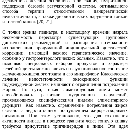
адекватного лечения основного заболевания, нутритивной
поддержки базовой регуляторной системы, оптимального
способа терапии относительной панкреатической
недостаточности, а также дисбиотических нарушений тонкой
и толстой кишок [20, 21].
С точки зрения педиатра, к настоящему времени назрела
необходимость пересмотра существующих групповых
диетических рекомендаций и расширения возможности
использования продуманной индивидуальной диетической
коррекции, имеющей важное терапевтическое значение,
особенно у гастроэнтерологических больных. Известно, что с
помощью специальных наборов продуктов и характера
лечебной диеты можно влиять на функциональное состояние
желудочно-кишечного тракта и его микрофлору. Классическое
лечение недостаточности экзокринной функции
поджелудочной железы начинают с ограничения потребления
жиров. По сути, такая лимитирующая диета может
способствовать развитию нутритивных нарушений,
проявляющихся специфическими видами алиментарного
дефицита. Как известно, ограничение потребления жиров
связано с недостаточным поступлением жирорастворимых
витаминов. При этом установлено, что для сохранения
активности липазы в процессе транзита через тонкую кишку
требуется присутствие триглицеридов в пище. Эта идея