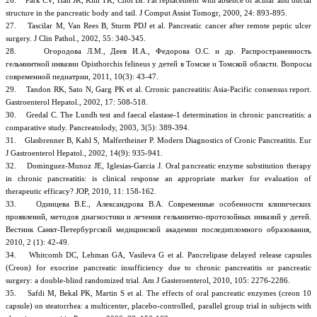
26. Park CV, Han JK, Kim TK, Choi BI. Fat replacement with absence of acinar and ductal
structure in the pancreatic body and tail. J Comput Assist Tomogr, 2000, 24: 893-895.
27. Tascilar M, Van Rees B, Sturm PDJ et al. Pancreatic cancer after remote peptic ulcer
surgery. J Clin Pathol., 2002, 55: 340-345.
28. Огородова Л.М., Деев И.А., Федорова О.С. и др. Распространенность
гельминтной инвазии Opisthorchis felineus у детей в Томске и Томской области. Вопросы
современной педиатрии, 2011, 10(3): 43-47.
29. Tandon RK, Sato N, Garg PK et al. Crronic pancreatitis: Asia-Pacific consensus report.
Gastroenterol Hepatol., 2002, 17: 508-518.
30. Gredal C. The Lundh test and faecal elastase-1 determination in chronic pancreatitis: a
comparative study. Pancreatolody, 2003, 3(5): 389-394.
31. Glasbrenner B, Kahl S, Malfertheiner P. Modern Diagnostics of Cronic Pancreatitis. Eur
J Gastroenterol Hepatol., 2002, 14(9): 935-941.
32. Dominguez-Munoz JE, Iglesias-Garcia J. Oral pancreatic enzyme substitution therapy
in chronic pancreatitis: is clinical response an appropriate marker for evaluation of
therapeutic efficacy? JOP, 2010, 11: 158-162.
33. Одинцева В.Е., Александрова В.А. Современные особенности клинических
проявлений, методов диагностики и лечения гельминтно-протозойных инвазий у детей.
Вестник Санкт-Петербургской медицинской академии последипломного образования,
2010, 2 (1): 42-49.
34. Whitcomb DC, Lehman GA, Vasileva G et al. Pancrelipase delayed release capsules
(Creon) for exocrine pancreatic insufficiency due to chronic pancreatitis or pancreatic
surgery: a double-blind randomized trial. Am J Gasteroenterol, 2010, 105: 2276-2286.
35. Safdi M, Bekal PK, Martin S et al. The effects of oral pancreatic enzymes (creon 10
capsule) on steatorrhea: a multicenter, placebo-controlled, parallel group trial in subjects with