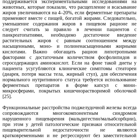
поддерживается экспериментальными исследованиями на
животных, которые показали, что расщепление и всасывание
жиров увеличиваются на 4–20%, если ферментные препараты
применяют вместе с пищей, богатой жирами. Следовательно,
уменьшение содержания жиров в пищевом рационе не
следует считать за правило в лечении пациентов с
панкреатопатиями, необходимо достаточное введение
растительных жиров с равным соотношением между
насыщенными, моно- и полиненасыщенными жирными
кислотами. Важно обогащать рацион липотропными
факторами с достаточным количеством фосфолипидов и
серосодержащих аминокислот. Если на фоне такой диеты у
пациента усугубляются клинические симптомы стеатореи
(диарея, потеря массы тела, жирный стул), для обеспечения
нормального нутритивного статуса требуется использование
ферментных препаратов в форме капсул с мини-
микросферами, покрытых кишечнорастворимой оболочкой
[25].
Функциональные расстройства поджелудочной железы всегда
сопровождаются многокомпонентным синдромом
нарушенного пищеварения (мальдигестии/мальабсорбции),
при этом у детей патологические признаки относительной
пищеварительной недостаточности не являются
кратковременными и не регрессируют без заместительной