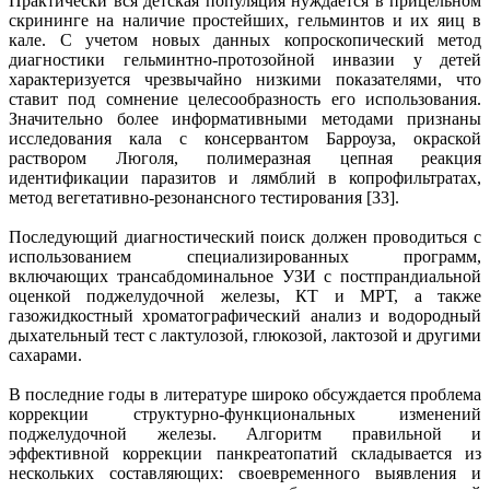
Практически вся детская популяция нуждается в прицельном
скрининге на наличие простейших, гельминтов и их яиц в
кале. С учетом новых данных копроскопический метод
диагностики гельминтно-протозойной инвазии у детей
характеризуется чрезвычайно низкими показателями, что
ставит под сомнение целесообразность его использования.
Значительно более информативными методами признаны
исследования кала с консервантом Барроуза, окраской
раствором Люголя, полимеразная цепная реакция
идентификации паразитов и лямблий в копрофильтратах,
метод вегетативно-резонансного тестирования [33].
Последующий диагностический поиск должен проводиться с
использованием специализированных программ,
включающих трансабдоминальное УЗИ с постпрандиальной
оценкой поджелудочной железы, КТ и МРТ, а также
газожидкостный хроматографический анализ и водородный
дыхательный тест с лактулозой, глюкозой, лактозой и другими
сахарами.
В последние годы в литературе широко обсуждается проблема
коррекции структурно-функциональных изменений
поджелудочной железы. Алгоритм правильной и
эффективной коррекции панкреатопатий складывается из
нескольких составляющих: своевременного выявления и