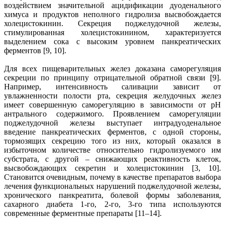
воздействием значительной ацидификации дуоденального
химуса и продуктов неполного гидролиза высвобождается
холецистокинин. Секреция поджелудочной железы,
стимулированная холецистокинином, характеризуется
выделением сока с высоким уровнем панкреатических
ферментов [9, 10].
Для всех пищеварительных желез доказана саморегуляция
секреции по принципу отрицательной обратной связи [9].
Например, интенсивность саливации зависит от
увлажненности полости рта, секреция желудочных желез
имеет совершенную саморегуляцию в зависимости от рН
антрального содержимого. Проявлением саморегуляции
поджелудочной железы выступает интрадуоденальное
введение панкреатических ферментов, с одной стороны,
тормозящих секрецию того из них, который оказался в
избыточном количестве относительно гидролизуемого им
субстрата, с другой – снижающих реактивность клеток,
высвобождающих секретин и холецистокинин [3, 10].
Становится очевидным, почему в качестве препаратов выбора
лечения функциональных нарушений поджелудочной железы,
хронического панкреатита, болевой формы заболевания,
сахарного диабета 1-го, 2-го, 3-го типа используются
современные ферментные препараты [11–14].