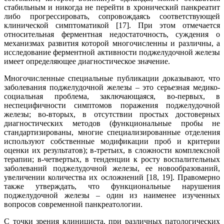
стабильным и никогда не перейти в хронический панкреатит
либо прогрессировать, сопровождаясь соответствующей
клинической симптоматикой [17]. При этом отмечается
относительная ферментная недостаточность, суждения о
механизмах развития которой многочисленны и различны, а
исследование ферментной активности поджелудочной железы
имеет определяющее диагностическое значение.
Многочисленные специальные публикации доказывают, что
заболевания поджелудочной железы – это серьезная медико-
социальная проблема, заключающаяся, во-первых, в
неспецифичности симптомов поражения поджелудочной
железы; во-вторых, в отсутствии простых достоверных
диагностических методов (функциональные пробы не
стандартизированы, многие специализированные отделения
используют собственные модификации проб и критерии
оценки их результатов); в-третьих, в сложности комплексной
терапии; в-четвертых, в тенденции к росту воспалительных
заболеваний поджелудочной железы, ее новообразований,
увеличении количества их осложнений [18, 19]. Правомерно
также утверждать, что функциональные нарушения
поджелудочной железы – один из наименее изученных
вопросов современной панкреатологии.
С точки зрения клинициста, при различных патологических