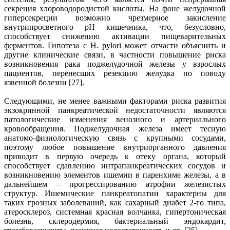
секреция хлороводородистой кислоты. На фоне желудочной
гиперсекреции возможно чрезмерное закисление
внутрипросветного рН кишечника, что, безусловно,
способствует снижению активации пищеварительных
ферментов. Гипотеза с H. рylori может отчасти объяснить и
другие клинические связи, в частности повышение риска
возникновения рака поджелудочной железы у взрослых
пациентов, перенесших резекцию желудка по поводу
язвенной болезни [27].
Следующими, не менее важными факторами риска развития
экзокринной панкреатической недостаточности являются
патологические изменения венозного и артериального
кровообращения. Поджелудочная железа имеет тесную
анатомо-физиологическую связь с крупными сосудами,
поэтому любое повышение внутриорганного давления
приводит в первую очередь к отеку органа, который
способствует сдавлению интрапанкреатических сосудов и
возникновению элементов ишемии в паренхиме железы, а в
дальнейшем – прогрессированию атрофии железистых
структур. Ишемические панкреатопатии характерны для
таких грозных заболеваний, как сахарный диабет 2-го типа,
атеросклероз, системная красная волчанка, гипертоническая
болезнь, склеродермия, бактериальный эндокардит,