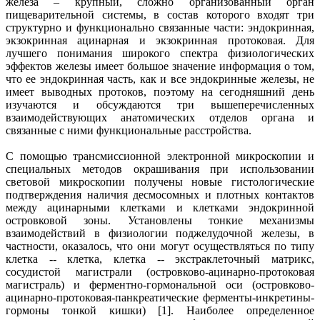
железа – крупный, сложно организованный орган
пищеварительной системы, в состав которого входят три
структурно и функционально связанные части: эндокринная,
экзокринная ацинарная и экзокринная протоковая. Для
лучшего понимания широкого спектра физиологических
эффектов железы имеет большое значение информация о том,
что ее эндокринная часть, как и все эндокринные железы, не
имеет выводных протоков, поэтому на сегодняшний день
изучаются и обсуждаются три вышеперечисленных
взаимодействующих анатомических отделов органа и
связанные с ними функциональные расстройства.
С помощью трансмиссионной электронной микроскопии и
специальных методов окрашивания при использовании
световой микроскопии получены новые гистологические
подтверждения наличия десмосомных и плотных контактов
между ацинарными клетками и клетками эндокринной
островковой зоны. Установлены тонкие механизмы
взаимодействий в физиологии поджелудочной железы, в
частности, оказалось, что они могут осуществляться по типу
клетка -- клетка, клетка -- экстраклеточный матрикс,
сосудистой магистрали (островково-ацинарно-протоковая
магистраль) и ферментно-гормональной оси (островково-
ацинарно-протоковая-панкреатические ферменты-инкретины-
гормоны тонкой кишки) [1]. Наиболее определенное