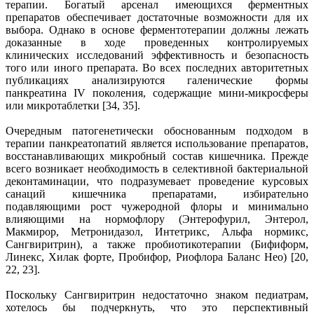
терапии. Богатый арсенал имеющихся ферментных
препаратов обеспечивает достаточные возможности для их
выбора. Однако в основе ферментотерапии должны лежать
доказанные в ходе проведенных контролируемых
клинических исследований эффективность и безопасность
того или иного препарата. Во всех последних авторитетных
публикациях анализируются галенические формы
панкреатина IV поколения, содержащие мини-микросферы
или микротаблетки [34, 35].
Очередным патогенетически обоснованным подходом в
терапии панкреатопатий является использование препаратов,
восстанавливающих микробный состав кишечника. Прежде
всего возникает необходимость в селективной бактериальной
деконтаминации, что подразумевает проведение курсовых
санаций кишечника препаратами, избирательно
подавляющими рост чужеродной флоры и минимально
влияющими на нормофлору (Энтерофурил, Энтерол,
Макмирор, Метронидазол, Интетрикс, Альфа нормикс,
Сангвиритрин), а также пробиотикотерапии (Бифиформ,
Линекс, Хилак форте, Пробифор, Риофлора Баланс Нео) [20,
22, 23].
Поскольку Сангвиритрин недостаточно знаком педиатрам,
хотелось бы подчеркнуть, что это перспективный