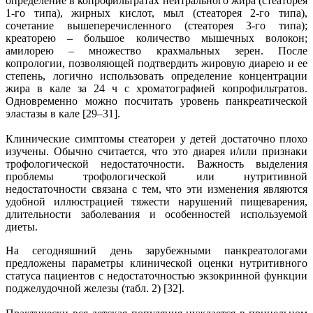
определение в копрофильтратах нейтрального жира (стеаторея
1-го типа), жирных кислот, мыл (стеаторея 2-го типа),
сочетание вышеперечисленного (стеаторея 3-го типа);
креаторею – большое количество мышечных волокон;
амилорею – множество крахмальных зерен. После
копрологии, позволяющей подтвердить жировую диарею и ее
степень, логично использовать определение концентрации
жира в кале за 24 ч с хроматографией копрофильтратов.
Одновременно можно посчитать уровень панкреатической
эластазы в кале [29–31].
Клинические симптомы стеатореи у детей достаточно плохо
изучены. Обычно считается, что это диарея и/или признаки
трофологической недостаточности. Важность выделения
проблемы трофологической или нутритивной
недостаточности связана с тем, что эти изменения являются
удобной иллюстрацией тяжести нарушений пищеварения,
длительности заболевания и особенностей используемой
диеты.
На сегодняшний день зарубежными панкреатологами
предложены параметры клинической оценки нутритивного
статуса пациентов с недостаточностью экзокринной функции
поджелудочной железы (табл. 2) [32].