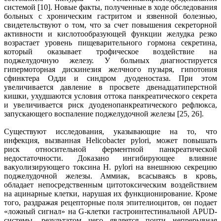
системой [10]. Новые факты, полученные в ходе обследования
больных с хроническим гастритом и язвенной болезнью,
свидетельствуют о том, что за счет повышения секреторной
активности и кислотообразующей функции желудка резко
возрастает уровень пищеварительного гормона секретина,
который оказывает трофическое воздействие на
поджелудочную железу. У больных диагностируется
гипермоторная дискинезия желчного пузыря, гипотония
сфинктера Одди и синдром дуоденостаза. При этом
увеличивается давление в просвете двенадцатиперстной
кишки, ухудшаются условия оттока панкреатического секрета
и увеличивается риск дуоденопанкреатического рефлюкса,
запускающего воспаление поджелудочной железы [25, 26].
Существуют исследования, указывающие на то, что
инфекция, вызванная Helicobacter pylori, может повышать
риск относительной ферментной панкреатической
недостаточности. Доказано ингибирующее влияние
вакуолизирующего токсина H. pylori на внешнюю секрецию
поджелудочной железы. Аммиак, всасываясь в кровь,
обладает непосредственным цитотоксическим воздействием
на ацинарные клетки, нарушая их функционирование. Кроме
того, раздражая рецепторные поля эпителиоцитов, он подает
«ложный сигнал» на G-клетки гастроинтестинальной APUD-
системы, результатом чего является почти непрерывная