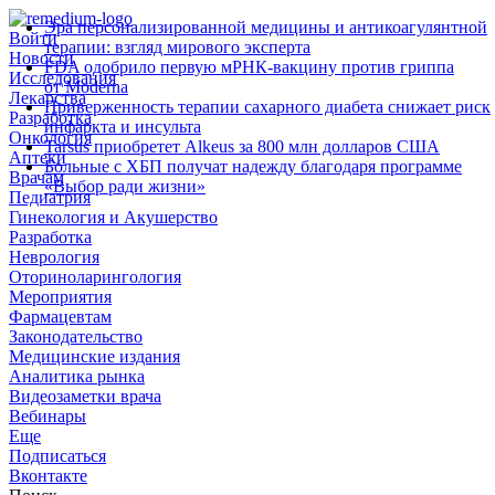
Эра персонализированной медицины и антикоагулянтной
Войти
терапии: взгляд мирового эксперта
Новости
FDA одобрило первую мРНК‑вакцину против гриппа
Исследования
от Moderna
Лекарства
Приверженность терапии сахарного диабета снижает риск
Разработка
инфаркта и инсульта
Онкология
Tarsus приобретет Alkeus за 800 млн долларов США
Аптеки
Больные с ХБП получат надежду благодаря программе
Врачам
«Выбор ради жизни»
Педиатрия
Гинекология и Акушерство
Разработка
Неврология
Оториноларингология
Мероприятия
Фармацевтам
Законодательство
Медицинские издания
Аналитика рынка
Видеозаметки врача
Вебинары
Еще
Подписаться
Вконтакте