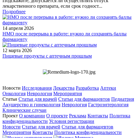
Подскажите, допускается ли осуществлять отпуск
лекарственного препарата, если срок годност...
Подробнее
14 апреля 2026
НМО после перерыва в работе: нужно ли сохранять баллы
фармацевту
12 марта 2026
Пищевые продукты с аптечным прошлым
Новости
Исследования
Лекарства
Разработка
Аптеки
Онкология
Неврология
Мероприятия
Статьи
Статьи для врачей
Статьи для фармацевтов
Педиатрия
Акушерство и гинекология
Неврология
Гастроэнтерология
Клинические случаи
Проект
О компании
О проекте
Реклама
Контакты
Политика
конфиденциальности
Условия регистрации
Новости
Статьи для врачей
Статьи для фармацевтов
Мероприятия
Контакты
Политика конфиденциальности