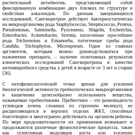
растительный антибиотик, представляющий собой
фиксированную комбинацию двух близких по структуре и
свойствам алкалоидов. По данным завершившихся
исследований, Сангвиритрин действует бактериостатически
на микроорганизмы рода Staphylococcus, Streptococcus, Proteus,
Pseudomonas, Salmonella, Pyocioneus, Shigella, Escherichia,
Enterobacter, Acinetobacter, Serratia, патогенные простейшие
рода Trichomonas и Entamoeba, патогенные грибы рода
Candida, Trichophyton, Microsporum. Один из главных
аргументов, которым можно руководствоваться при
назначении препарата, – наличие позитивных результатов
клинических исследований Сангвиритрина в качестве
антимикробного средства у детей в возрасте от 3 лет и старше
[36].
С патофизиологической точки зрения для усиления
биологической активности пробиотических микроорганизмов
в кишечнике целесообразно использовать вещества,
называемые пребиотиками. Пребиотики – это разновидность
углеводов (очень сложных по строению молекул), не
расщепляющихся в верхних отделах ЖКТ, способных
благотворно и многогранно действовать на организм ребенка.
По мере продолжительности их применения возникают и
продолжаются различные физиологические процессы, такие
как селективная модуляция роста или усиление