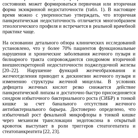
состояниях может формироваться первичная или вторичная
форма экзокринной недостаточности (табл. 1). В настоящее
время можно с уверенностью утверждать, что вторичная
панкреатическая недостаточность отличается многообразием
этиологического профиля и встречается в реальной врачебной
практике чаще.
На основании детального обзора клинических исследований
установлено, что у более 70% пациентов функциональные
нарушения и хронические заболевания желчного пузыря и
билиарного тракта сопровождаются синдромом вторичной
внешнесекреторной недостаточности поджелудочной железы
[20–22]. Нарушение функций желчеобразования и
желчеотделения приводит к дискинезии желчного пузыря и
изменению структуры желчной мицеллы. В условиях
дефицита желчных кислот резко снижается действие
панкреатической липазы и достаточно быстро присоединяется
синдром избыточного бактериального роста (СИБР) в тонкой
кишке за счет банального отсутствия желчного
антибактериального барьера. Достоверно определено, что
избыточный рост фекальной микрофлоры в тонкой кишке
через механизм транслокации эндотоксина в открытый
кровоток выступает в роли триггеров стеатогепатита и
стеатопанкреатита [22, 23].