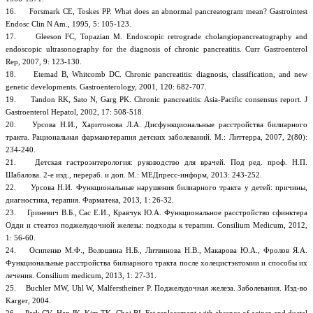
16. Forsmark CE, Toskes PP. What does an abnormal pancreatogram mean? Gastrointest
Endosc Clin N Am., 1995, 5: 105-123.
17. Gleeson FC, Topazian M. Endoscopic retrograde cholangiopancreatography and
endoscopic ultrasonography for the diagnosis of chronic pancreatitis. Curr Gastroenterol
Rep, 2007, 9: 123-130.
18. Etemad B, Whitcomb DC. Chronic pancreatitis: diagnosis, classification, and new
genetic developments. Gastroenterology, 2001, 120: 682-707.
19. Tandon RK, Sato N, Garg PK. Chronic pancreatitis: Asia-Pacific consensus report. J
Gastroenterol Hepatol, 2002, 17: 508-518.
20. Урсова Н.И., Харитонова Л.А. Дисфункциональные расстройства билиарного
тракта. Рациональная фармакотерапия детских заболеваний. М.: Литтерра, 2007, 2(80):
234-240.
21. Детская гастроэнтерология: руководство для врачей. Под ред. проф. Н.П.
Шабалова. 2-е изд., перераб. и доп. М.: МЕДпресс-информ, 2013: 243-252.
22. Урсова Н.И. Функциональные нарушения билиарного тракта у детей: причины,
диагностика, терапия. Фарматека, 2013, 1: 26-32.
23. Гриневич В.Б., Сас Е.И., Кравчук Ю.А. Функциональное расстройство сфинктера
Одди и стеатоз поджелудочной железы: подходы к терапии. Consilium Medicum, 2012,
1: 56-60.
24. Осипенко М.Ф., Волошина Н.Б., Литвинова Н.В., Макарова Ю.А., Фролов Я.А.
Функциональные расстройства билиарного тракта после холецистэктомии и способы их
лечения. Consilium medicum, 2013, 1: 27-31.
25. Buchler MW, Uhl W, Malferstheiner P. Поджелудочная железа. Заболевания. Изд-во
Karger, 2004.