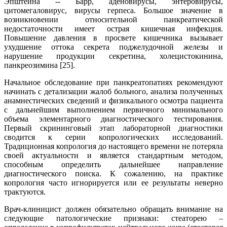
Эпштейна -- Барр, аденовирусы, энтеровирусы,
цитомегаловирус, вирусы герпеса. Большое значение в
возникновении относительной панкреатической
недостаточности имеет острая кишечная инфекция.
Повышение давления в просвете кишечника вызывает
ухудшение оттока секрета поджелудочной железы и
нарушение продукции секретина, холецистокинина,
панкреозимина [25].
Начальное обследование при панкреатопатиях рекомендуют
начинать с детализации жалоб больного, анализа полученных
анамнестических сведений и физикального осмотра пациента
с дальнейшим выполнением первичного минимального
объема элементарного диагностического тестирования.
Первый скрининговый этап лабораторной диагностики
сводится к серии копрологических исследований.
Традиционная копрология до настоящего времени не потеряла
своей актуальности и является стандартным методом,
способным определить дальнейшее направление
диагностического поиска. К сожалению, на практике
копрология часто игнорируется или ее результаты неверно
трактуются.
Врач-клиницист должен обязательно обращать внимание на
следующие патологические признаки: стеаторею –