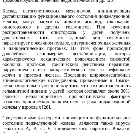
тромбоваскулиты, почечная недостаточность и др. [25].
Каскад патогенетических механизмов, инициирующих
дестабилизацию функционального состояния поджелудочной
железы, могут запускать инвазии аскарид, токсокаров,
описторхисов и других гельминтов. При изучении
распространенности описторхоза у детей получены
доказательства того, что данный вид гельминтов
паразитирует в желчном пузыре, внутрипеченочных желчных
и панкреатических протоках. На этом фоне происходит
дальнейшая закономерная дестабилизация, которая
характеризуется механическим повреждением слизистой
оболочки протоков, токсическим действием паразитов,
нарушением оттока панкреатического сока и рефлюксом
желчи в протоки железы. Последние широкомасштабные
эпидемиологические исследования, проведенные в Томске,
четко свидетельствуют в пользу того, что распространенность
гельминтной инвазии у детей, которая составляет около 30%,
является неблагоприятным прогностическим фактором
развития хронических панкреатитов и рака поджелудочной
железы у взрослых [28].
Существенными факторами, влияющими на функциональное
состояние поджелудочной железы, являются также вирусы
гепатитов А, В, С, Е, эпидемического паротита, Коксаки,