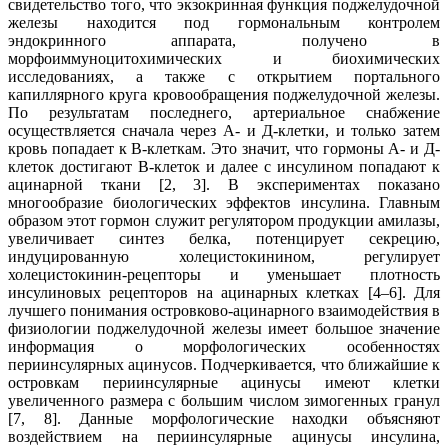
свидетельство того, что экзокринная функция поджелудочной
железы находится под гормональным контролем
эндокринного аппарата, получено в
морфоиммуноцитохимических и биохимических
исследованиях, а также с открытием портального
капиллярного круга кровообращения поджелудочной железы.
По результатам последнего, артериальное снабжение
осуществляется сначала через А- и Д-клетки, и только затем
кровь попадает к В-клеткам. Это значит, что гормоны А- и Д-
клеток достигают В-клеток и далее с инсулином попадают к
ацинарной ткани [2, 3]. В экспериментах показано
многообразие биологических эффектов инсулина. Главным
образом этот гормон служит регулятором продукции амилазы,
увеличивает синтез белка, потенцирует секрецию,
индуцированную холецистокинином, регулирует
холецистокинин-рецепторы и уменьшает плотность
инсулиновых рецепторов на ацинарных клетках [4–6]. Для
лучшего понимания островково-ацинарного взаимодействия в
физиологии поджелудочной железы имеет большое значение
информация о морфологических особенностях
периинсулярных ацинусов. Подчеркивается, что ближайшие к
островкам периинсулярные ацинусы имеют клетки
увеличенного размера с большим числом зимогенных гранул
[7, 8]. Данные морфологические находки объясняют
воздействием на периинсулярные ацинусы инсулина,