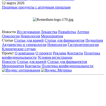
12 марта 2026
Пищевые продукты с аптечным прошлым
Новости
Исследования
Лекарства
Разработка
Аптеки
Онкология
Неврология
Мероприятия
Статьи
Статьи для врачей
Статьи для фармацевтов
Педиатрия
Акушерство и гинекология
Неврология
Гастроэнтерология
Клинические случаи
Проект
О компании
О проекте
Реклама
Контакты
Политика
конфиденциальности
Условия регистрации
Новости
Статьи для врачей
Статьи для фармацевтов
Мероприятия
Контакты
Политика конфиденциальности
Общество с ограниченной ответственностью «ГРУППА
РЕМЕДИУМ»
Адрес местонахождения: 105082, г. Москва, ул. Бакунинская, д.
71
ОГРН: 1067746819470 ИНН: 7701669956