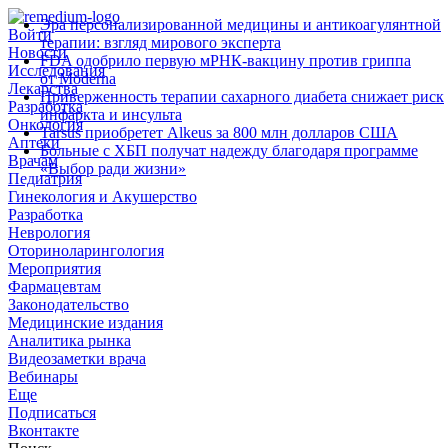
Эра персонализированной медицины и антикоагулянтной
Войти
терапии: взгляд мирового эксперта
Новости
FDA одобрило первую мРНК‑вакцину против гриппа
Исследования
от Moderna
Лекарства
Приверженность терапии сахарного диабета снижает риск
Разработка
инфаркта и инсульта
Онкология
Tarsus приобретет Alkeus за 800 млн долларов США
Аптеки
Больные с ХБП получат надежду благодаря программе
Врачам
«Выбор ради жизни»
Педиатрия
Гинекология и Акушерство
Разработка
Неврология
Оториноларингология
Мероприятия
Фармацевтам
Законодательство
Медицинские издания
Аналитика рынка
Видеозаметки врача
Вебинары
Еще
Подписаться
Вконтакте