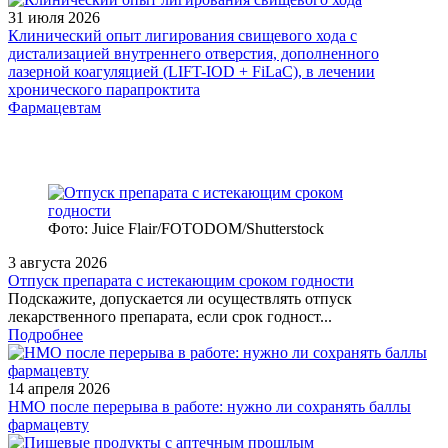
31 июля 2026
Клинический опыт лигирования свищевого хода с
дистализацией внутреннего отверстия, дополненного
лазерной коагуляцией (LIFT-IOD + FiLaC), в лечении
хронического парапроктита
Фармацевтам
Фото: Juice Flair/FOTODOM/Shutterstoсk
3 августа 2026
Отпуск препарата с истекающим сроком годности
Подскажите, допускается ли осуществлять отпуск
лекарственного препарата, если срок годност...
Подробнее
14 апреля 2026
НМО после перерыва в работе: нужно ли сохранять баллы
фармацевту