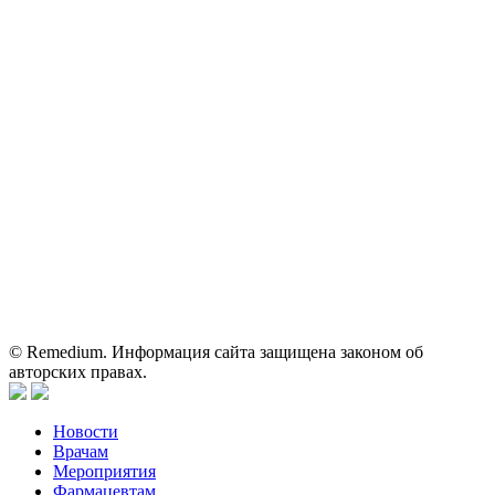
Контактные данные: Телефон:
+7 (495) 780-34-25
|
Электронная почта:
reklama@remedium.ru
На сайте используются изображения по лицензии
Shutterstock/FOTODOM, соблюдаются авторские права.
Вся информация, размещенная на веб-сайте, предназначена
исключительно для работников здравоохранения. Информация
о препаратах, отпускаемых по рецепту, предназначена только
для медицинских и фармацевтических специалистов.
Информация, содержащаяся на сайте, не должна использоваться
пациентами для принятия самостоятельного решения о
применении представленных лекарственных препаратов и не
может служить заменой очной консультации врача.
© Remedium. Информация сайта защищена законом об
авторских правах.
Новости
Врачам
Мероприятия
Фармацевтам