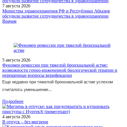
7 августа 2026
Министры здравоохранения РФ и Республики Абхазия
обсудили развитие сотрудничества в здравоохранении
/doctor/gastroenterology/farmakoterapiya-zabolevaniy-verkhnikh-
Врачам
otdelov-zhkt/funktsionalnaya-dispepsiya-21/
5 августа 2026
Феномен ремиссии при тяжелой бронхиальной астме:
возможности генно-инженерной биологической терапии и
нерешенные вопросы верификации
Еще недавно при тяжелой бронхиальной астме успехом
считалось уменьшение...
Подробнее
4 августа 2026
В отпуск – без мигрени